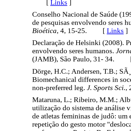
[
Links
]
Conselho Nacional de Saúde (199
de pesquisas envolvendo seres 
Bioética
, 4, 15-25. [
Links
]
Declaração de Helsinki (2008). P
envolvendo seres humanos.
Jorn
(JAMB), São Paulo, 31- 34. 
Dörge, H.C.; Andersen, T.B.; SÃ¸
Biomechanical differences in socc
non-preferred leg.
J. Sports Sci.
,
Mataruna, L.; Ribeiro, M.M.; Alb
utilização do sistema de análise
de atletas femininas de judô: um 
repetição do gesto motor "deslo