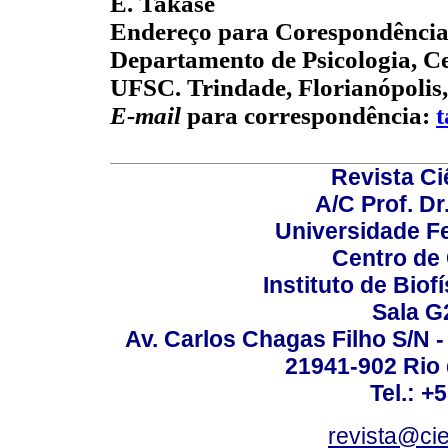
E. Takase
Endereço para Corespondência
Departamento de Psicologia, Ce
UFSC. Trindade, Florianópolis,
E-mail
para correspondência:
Revista C
A/C Prof. Dr
Universidade Fe
Centro de
Instituto de Biof
Sala G
Av. Carlos Chagas Filho S/N -
21941-902 Rio d
Tel.: +
revista@ci