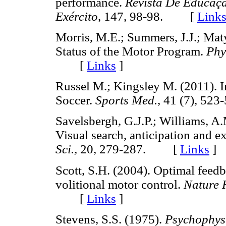
performance.
Revista De Educaçã
Exército
, 147, 98-98. [
Link
Morris, M.E.; Summers, J.J.; Maty
Status of the Motor Program.
Phy
[
Links
]
Russel M.; Kingsley M. (2011). In
Soccer.
Sports Med.
, 41 (7), 5
Savelsbergh, G.J.P.; Williams, A.
Visual search, anticipation and e
Sci.,
20, 279-287. [
Links
]
Scott, S.H. (2004). Optimal feedb
volitional motor control.
Nature R
[
Links
]
Stevens, S.S. (1975).
Psychophysic