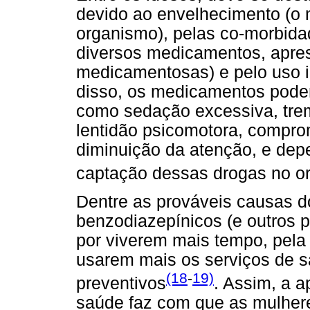
devido ao envelhecimento (o
organismo), pelas co-morbidad
diversos medicamentos, apre
medicamentosas) e pelo uso
disso, os medicamentos podem
como sedação excessiva, trem
lentidão psicomotora, compro
diminuição da atenção, e dep
captação dessas drogas no o
Dentre as prováveis causas 
benzodiazepínicos (e outros p
por viverem mais tempo, pela
usarem mais os serviços de 
(18
-
19)
preventivos
. Assim, a 
saúde faz com que as mulher