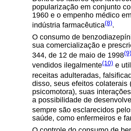
popularização em conjunto co
1960 e o empenho médico em r
(8)
indústria farmacêutica
.
O consumo de benzodiazepínic
sua comercialização e prescr
(9
344, de 12 de maio de 1998
(10)
vendidos ilegalmente
e uti
receitas adulteradas, falsific
disso, seus efeitos colaterais
psicomotora), suas interações
a possibilidade de desenvolv
sempre são esclarecidos pel
saúde, como enfermeiros e fa
O controle do consumo de ben