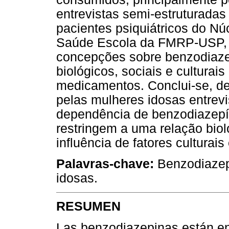
entrevistas semi-estruturadas
pacientes psiquiátricos do N
Saúde Escola da FMRP-USP, o
concepções sobre benzodiazep
biológicos, sociais e cultura
medicamentos. Conclui-se, d
pelas mulheres idosas entrev
dependência de benzodiazepín
restringem a uma relação biol
influência de fatores culturais 
Palavras-chave:
Benzodiazep
idosas.
RESUMEN
Las benzodiazepinas están e