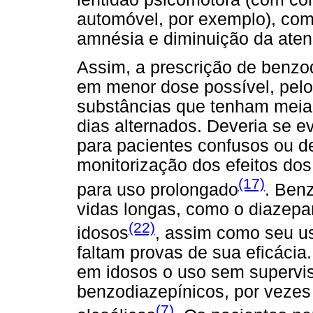
automóvel, por exemplo), co
amnésia e diminuição da aten
Assim, a prescrição de benzod
em menor dose possível, pelo
substâncias que tenham meia-
dias alternados. Deveria se e
para pacientes confusos ou d
monitorização dos efeitos do
(17)
para uso prolongado
. Ben
vidas longas, como o diazepa
(22)
idosos
, assim como seu us
faltam provas de sua eficácia
em idosos o uso sem supervi
benzodiazepínicos, por veze
(7)