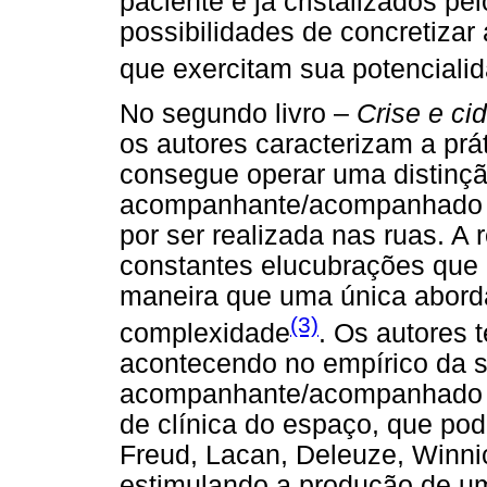
paciente e já cristalizados p
possibilidades de concretizar 
que exercitam sua potencialid
No segundo livro –
Crise e c
os autores caracterizam a pr
consegue operar uma distinçã
acompanhante/acompanhado p
por ser realizada nas ruas. A 
constantes elucubrações que m
maneira que uma única abord
(3)
complexidade
. Os autores 
acontecendo no empírico da s
acompanhante/acompanhado l
de clínica do espaço, que pod
Freud, Lacan, Deleuze, Winnico
estimulando a produção de u