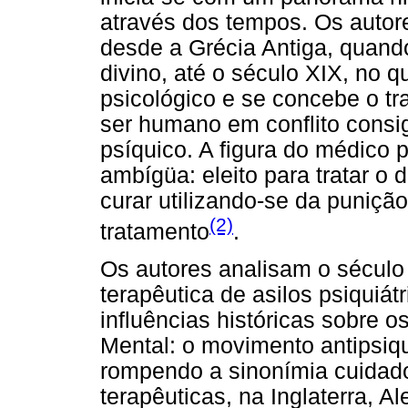
através dos tempos. Os autore
desde a Grécia Antiga, quand
divino, até o século XIX, no 
psicológico e se concebe o t
ser humano em conflito consig
psíquico. A figura do médico 
ambígüa: eleito para tratar o 
curar utilizando-se da puniçã
(2)
tratamento
.
Os autores analisam o século
terapêutica de asilos psiquiá
influências históricas sobre
Mental: o movimento antipsiq
rompendo a sinonímia cuidad
terapêuticas, na Inglaterra, A