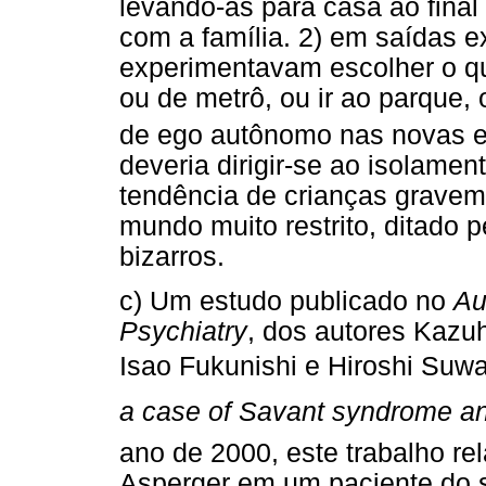
levando-as para casa ao final
com a família. 2) em saídas e
experimentavam escolher o q
ou de metrô, ou ir ao parque,
de ego autônomo nas novas e
deveria dirigir-se ao isolamen
tendência de crianças grave
mundo muito restrito, ditado
bizarros.
c) Um estudo publicado no
Au
Psychiatry
, dos autores Kazu
Isao Fukunishi e Hiroshi Suwak
a case of Savant syndrome an
ano de 2000, este trabalho r
Asperger em um paciente do s