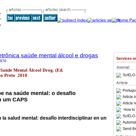
trônica saúde mental álcool e drogas
Services 
6976
Journal
Saúde Mental Álcool Drog. (Ed.
rão Preto 2010
SciELO 
Article
Portugu
e na saúde mental: o desafio
Article 
em um CAPS
Article 
How to c
SciELO 
 la salud mental: desafío interdisciplinar en un
Automati
Send thi