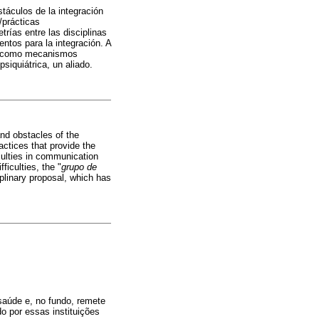
stáculos de la integración
/prácticas
rías entre las disciplinas
ntos para la integración. A
on como mecanismos
psiquiátrica, un aliado.
and obstacles of the
actices that provide the
culties in communication
ficulties, the "
grupo de
plinary proposal, which has
saúde e, no fundo, remete
o por essas instituições