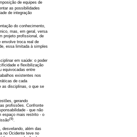
omposição de equipes de
ntar as possibilidades
dade de integração
mentação do conhecimento,
único, mas, em geral, versa
 projeto profissional, de
 envolve troca real de
de, essa limitada à simples
sciplinar em saúde: o poder
ficidade e flexibilização
ou equivocadas entre
rabalhos existentes nos
práticas de cada
as disciplinas, o que se
uestões, gerando
 as profissões. Confronte
sponsabilidade - que não
 espaço mais restrito - o
(9)
fissão
.
l, desvelando, além das
ra no Ocidente teve no