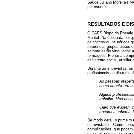
Saúde Juliano Moreira (IM
por escrito.
RESULTADOS E DI
O CAPS Bispo do Rosário s
Mental. Na época da pesqu
psicóticos ou neuróticos g
referência, grupos esses
sempre estão vinculados a 
formações. Frente à compo
assistente social, auxilia
Durante as entrevistas, os
profissionais no dia a dia 
As pessoas respeit
como afronta. Eu não
Alguns profissionai
trabalho. Mas acho
Claro que existem c
trocamos saberes. 
De modo geral, o primeiro
entrevistados. Como contra
complicações, que podem s
especial, esse silêncio as