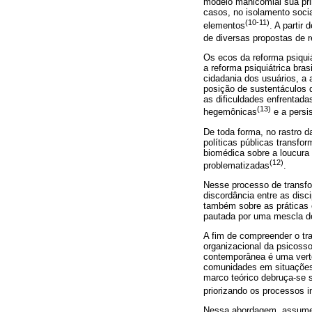
modelo manicomial sua pri
casos, no isolamento social
(10-11)
elementos
. A partir
de diversas propostas de r
Os ecos da reforma psiqui
a reforma psiquiátrica bra
cidadania dos usuários, a
posição de sustentáculos d
as dificuldades enfrentada
(13)
hegemônicas
e a persi
De toda forma, no rastro da
políticas públicas transfo
biomédica sobre a loucura
(12)
problematizadas
.
Nesse processo de transfo
discordância entre as disc
também sobre as práticas o
pautada por uma mescla de 
A fim de compreender o trab
organizacional da psicosso
contemporânea é uma verte
comunidades em situações c
marco teórico debruça-se s
priorizando os processos in
Nessa abordagem, assume-s