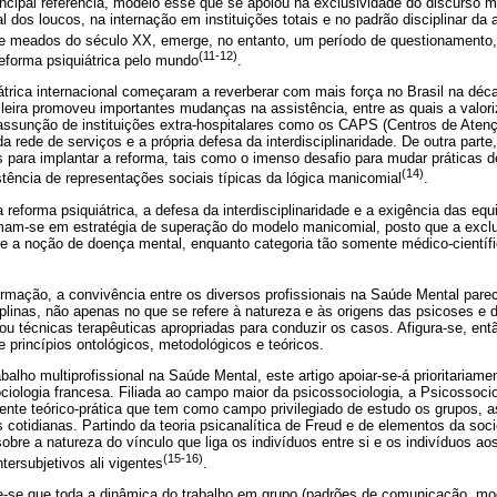
ncipal referência, modelo esse que se apoiou na exclusividade do discurso 
 dos loucos, na internação em instituições totais e no padrão disciplinar da a
 de meados do século XX, emerge, no entanto, um período de questionamento
(11-12)
eforma psiquiátrica pelo mundo
.
átrica internacional começaram a reverberar com mais força no Brasil na déc
sileira promoveu importantes mudanças na assistência, entre as quais a valor
 assunção de instituições extra-hospitalares como os CAPS (Centros de Atenç
a rede de serviços e a própria defesa da interdisciplinaridade. De outra part
s para implantar a reforma, tais como o imenso desafio para mudar práticas 
(14)
stência de representações sociais típicas da lógica manicomial
.
 reforma psiquiátrica, a defesa da interdisciplinaridade e a exigência das equ
rmam-se em estratégia de superação do modelo manicomial, posto que a exclu
 e a noção de doença mental, enquanto categoria tão somente médico-científi
rmação, a convivência entre os diversos profissionais na Saúde Mental pare
iplinas, não apenas no que se refere à natureza e às origens das psicoses e
u técnicas terapêuticas apropriadas para conduzir os casos. Afigura-se, então
princípios ontológicos, metodológicos e teóricos.
alho multiprofissional na Saúde Mental, este artigo apoiar-se-á prioritariamen
ciologia francesa. Filiada ao campo maior da psicossociologia, a Psicossoci
nte teórico-prática que tem como campo privilegiado de estudo os grupos, a
otidianas. Partindo da teoria psicanalítica de Freud e de elementos da sociol
obre a natureza do vínculo que liga os indivíduos entre si e os indivíduos ao
(15-16)
tersubjetivos ali vigentes
.
e que toda a dinâmica do trabalho em grupo (padrões de comunicação, modo