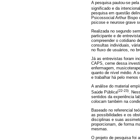
A pesquisa pautou-se pela
significado e da intencion
pesquisa em questão delin
Psicossocial Arthur Bispo
psicose e neurose grave so
Realizada no segundo sem
participante e de entrevis
compreender o cotidiano de
consultas individuais, vár
no fluxo de usuários, no b
Já as entrevistas foram in
CAPS, cerne dessa investig
enfermagem, musicoterapeut
quanto de nível médio. A s
e trabalhar há pelo menos 
A análise do material empí
(22-23)
Saúde Pública
. Ness
sentidos da experiência l
colocam também na condiçã
Baseado no referencial teó
as possibilidades e os obs
disciplinas e suas assimet
proporcionam, de forma mai
mesmas.
O projeto de pesquisa foi 