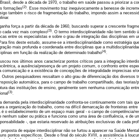
 Brasil, desde a década de 1970, o trabalho em saúde passou a priorizar a c
(2)
es formações
. Esse movimento traz inequivocamente a benesse de increme
nsigo também o risco de fragmentação do trabalho, impondo assim a necessi
linar.
r ganha força a partir da década de 1960, buscando superar a crescente frag
(3)
o cada vez mais complexo
. O termo interdisciplinaridade não tem sentido 
ocas entre os especialistas e sobre o grau de integração das disciplinas em um
Para fins deste estudo, assume-se a interdisciplinaridade como estratégia que
ação mais profunda e coordenada entre disciplinas que a multidisciplinarida
(4)
ciplinas em função da realização de determinado trabalho
.
buscou nos últimos anos caracterizar pontos críticos para a integração interdi
biocêntrica, a ausência/presença de um projeto comum, o confronto entre especi
 a comunicação e a existência de concepções de integralidade imprecisas e/
. Outros pesquisadores ressaltam o alto grau de diferenciação dos diversos t
ansposição automática, para o campo de trabalho compartilhado, das teorias/
utura das instituições de ensino, geralmente sem nenhuma comunicação entre 
(3)
ional
.
 a demanda pela interdisciplinaridade confronta-se continuamente com tais q
ra a organização do trabalho, como na difícil demarcação de fronteiras entre
ta é o estabelecimento de um espaço mais geral - o campo de competência/re
e nenhum saber ou prática e funciona como uma área de confluência, e de um
onsabilidade -, que estaria reservado às atribuições exclusivas de cada pro
proposta de equipe interdisciplinar não se furtou a aparecer na Saúde Menta
uns pontos específicos. Desde o final do século XVIII, a assistência à loucu