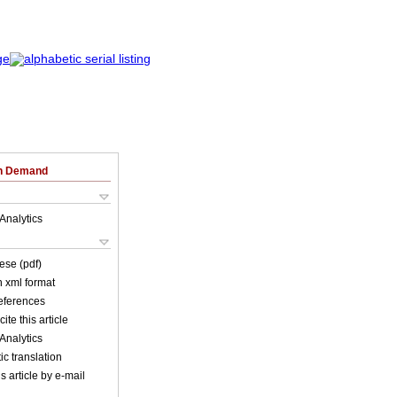
on Demand
Analytics
ese (pdf)
in xml format
references
ite this article
Analytics
c translation
s article by e-mail