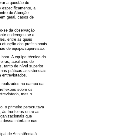
rar a questão do
s especificamente, a
entro de Atenção
 em geral, casos de
do-se da observação
pante endereçou-se a
des, entre as quais
a atuação dos profissionais
nião de equipe/supervisão.
 hora. A equipe técnica do
iras, auxiliares de
 tanto de nível superior
 nas práticas assistenciais
 entrevistados.
s realizados no campo da
 reflexões sobre os
ntrevistado, mas o
o: o primeiro perscrutava
 às fronteiras entre as
rganizacionais que
a dessa interface nas
ipal de Assistência à