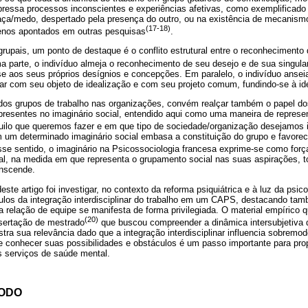
pressa processos inconscientes e experiências afetivas, como exemplificado n
ça/medo, despertado pela presença do outro, ou na existência de mecanism
(17-18)
enos apontados em outras pesquisas
.
upais, um ponto de destaque é o conflito estrutural entre o reconhecimento 
a parte, o indivíduo almeja o reconhecimento de seu desejo e de sua singular
e aos seus próprios desígnios e concepções. Em paralelo, o indivíduo anse
 com seu objeto de idealização e com seu projeto comum, fundindo-se à ide
dos grupos de trabalho nas organizações, convém realçar também o papel do
presentes no imaginário social, entendido aqui como uma maneira de represe
uilo que queremos fazer e em que tipo de sociedade/organização desejamos i
 um determinado imaginário social embasa a constituição do grupo e favorece
sse sentido, o imaginário na Psicossociologia francesa exprime-se como forç
ial, na medida em que representa o grupamento social nas suas aspirações, t
anscende.
este artigo foi investigar, no contexto da reforma psiquiátrica e à luz da psic
culos da integração interdisciplinar do trabalho em um CAPS, destacando tam
a relação de equipe se manifesta de forma privilegiada. O material empírico 
(20)
sertação de mestrado
que buscou compreender a dinâmica intersubjetiva 
tra sua relevância dado que a integração interdisciplinar influencia sobremod
e conhecer suas possibilidades e obstáculos é um passo importante para pro
 serviços de saúde mental.
TODO