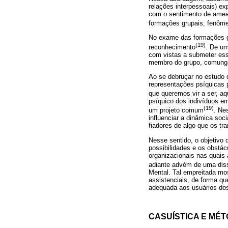
relações interpessoais) ex
com o sentimento de amea
formações grupais, fenôm
No exame das formações gr
(19)
reconhecimento
. De um
com vistas a submeter ess
membro do grupo, comungar
Ao se debruçar no estudo 
representações psíquicas 
que queremos vir a ser, aq
psíquico dos indivíduos em
(19)
um projeto comum
. Ne
influenciar a dinâmica soc
fiadores de algo que os tr
Nesse sentido, o objetivo d
possibilidades e os obstá
organizacionais nas quais 
adiante advém de uma dis
Mental. Tal empreitada mos
assistenciais, de forma qu
adequada aos usuários dos
CASUÍSTICA E MÉ