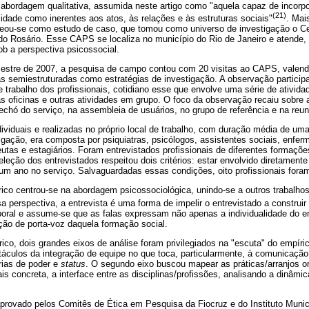
 abordagem qualitativa, assumida neste artigo como "aquela capaz de incorpo
(21)
alidade como inerentes aos atos, às relações e às estruturas sociais"
. Mai
eou-se como estudo de caso, que tomou como universo de investigação o C
 do Rosário. Esse CAPS se localiza no município do Rio de Janeiro e atende,
b a perspectiva psicossocial.
estre de 2007, a pesquisa de campo contou com 20 visitas ao CAPS, valen
tas semiestruturadas como estratégias de investigação. A observação partici
 trabalho dos profissionais, cotidiano esse que envolve uma série de ativida
ias oficinas e outras atividades em grupo. O foco da observação recaiu sobre 
rechó do serviço, na assembleia de usuários, no grupo de referência e na reu
dividuais e realizadas no próprio local de trabalho, com duração média de uma
ação, era composta por psiquiatras, psicólogos, assistentes sociais, enferme
as e estagiários. Foram entrevistados profissionais de diferentes formações,
eleção dos entrevistados respeitou dois critérios: estar envolvido diretamente
um ano no serviço. Salvaguardadas essas condições, oito profissionais foram
rico centrou-se na abordagem psicossociológica, unindo-se a outros trabalho
a perspectiva, a entrevista é uma forma de impelir o entrevistado a construir
aboral e assume-se que as falas expressam não apenas a individualidade do e
o de porta-voz daquela formação social.
rico, dois grandes eixos de análise foram privilegiados na "escuta" do empíric
táculos da integração de equipe no que toca, particularmente, à comunicação,
rias de poder e
status
. O segundo eixo buscou mapear as práticas/arranjos o
s concreta, a interface entre as disciplinas/profissões, analisando a dinâmic
aprovado pelos Comitês de Ética em Pesquisa da Fiocruz e do Instituto Munic