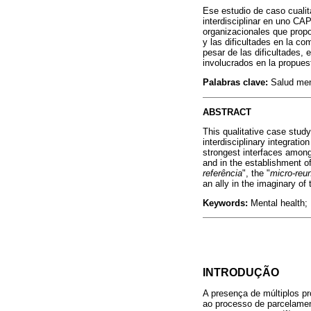
Ese estudio de caso cualita
interdisciplinar en uno CA
organizacionales que propo
y las dificultades en la c
pesar de las dificultades, e
involucrados en la propuest
Palabras clave:
Salud men
ABSTRACT
This qualitative case study
interdisciplinary integrati
strongest interfaces among
and in the establishment of
referência
", the "
micro-reu
an ally in the imaginary of
Keywords:
Mental health; 
INTRODUÇÃO
A presença de múltiplos pr
ao processo de parcelament