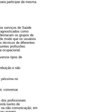
para participar da mesma
ios serviços de Saúde
diagnosticados como
e destacam os grupos de
de modo que os usuários
s técnicos de diferentes
uintes profissões:
ta ocupacional.
versos tipos de
ribuição e não
e péssima no
r, conversar,
dos profissionais
está isento de
e, na não comunicação; em
 seu manejo.