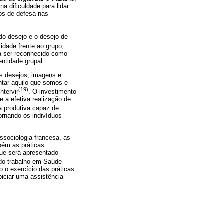
a dificuldade para lidar
os de defesa nas
do desejo e o desejo de
idade frente ao grupo,
ia ser reconhecido como
ntidade grupal.
s desejos, imagens e
ntar aquilo que somos e
(19)
ntervir
. O investimento
 a efetiva realização de
a produtiva capaz de
ornando os indivíduos
ossociologia francesa, as
bém as práticas
que será apresentado
do trabalho em Saúde
o o exercício das práticas
piciar uma assistência