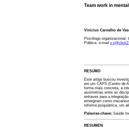
Team work in mental 
Vinicius Carvalho de Va
Psicólogo organizacional,
Pública.
e-mail
v.v@click2
RESUMO
Este artigo buscou investig
em um CAPS (Centro de At
forma mais concreta, a int
assimetrias entre as disci
entraves para a integração
emergiram como mecanismos
reforma psiquiátrica, um al
Palavras-chave:
Saúde men
RESUMEN