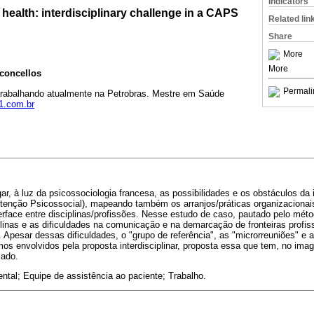
Indicators
health: interdisciplinary challenge in a CAPS
Related lin
Share
More
More
sconcellos
Permali
 trabalhando atualmente na Petrobras. Mestre em Saúde
1.com.br
ar, à luz da psicossociologia francesa, as possibilidades e os obstáculos da i
enção Psicossocial), mapeando também os arranjos/práticas organizacionai
erface entre disciplinas/profissões. Nesse estudo de caso, pautado pelo métod
plinas e as dificuldades na comunicação e na demarcação de fronteiras profi
. Apesar dessas dificuldades, o "grupo de referência", as "microrreuniões" e 
 envolvidos pela proposta interdisciplinar, proposta essa que tem, no imag
iado.
tal; Equipe de assistência ao paciente; Trabalho.