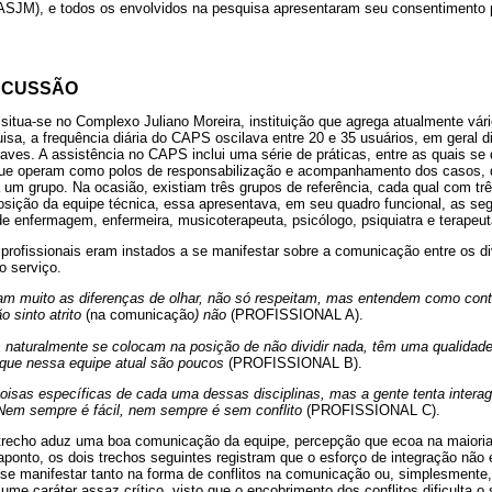
ASJM), e todos os envolvidos na pesquisa apresentaram seu consentimento 
SCUSSÃO
itua-se no Complexo Juliano Moreira, instituição que agrega atualmente vár
isa, a frequência diária do CAPS oscilava entre 20 e 35 usuários, em geral 
raves. A assistência no CAPS inclui uma série de práticas, entre as quais s
 que operam como polos de responsabilização e acompanhamento dos casos, 
um grupo. Na ocasião, existiam três grupos de referência, cada qual com trê
sição da equipe técnica, essa apresentava, em seu quadro funcional, as seg
r de enfermagem, enfermeira, musicoterapeuta, psicólogo, psiquiatra e terapeu
 profissionais eram instados a se manifestar sobre a comunicação entre os di
do serviço.
am muito as diferenças de olhar, não só respeitam, mas entendem como cont
 sinto atrito
(na comunicação
) não
(PROFISSIONAL A).
s naturalmente se colocam na posição de não dividir nada, têm uma qualidad
 que nessa equipe atual são poucos
(PROFISSIONAL B).
oisas específicas de cada uma dessas disciplinas, mas a gente tenta interagi
Nem sempre é fácil, nem sempre é sem conflito
(PROFISSIONAL C).
 trecho aduz uma boa comunicação da equipe, percepção que ecoa na maioria 
ponto, os dois trechos seguintes registram que o esforço de integração não 
e manifestar tanto na forma de conflitos na comunicação ou, simplesment
sume caráter assaz crítico, visto que o encobrimento dos conflitos dificulta o