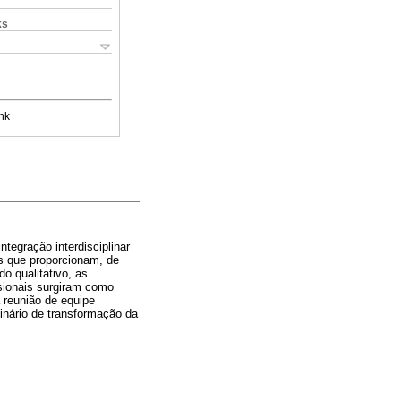
ks
nk
ntegração interdisciplinar
s que proporcionam, de
o qualitativo, as
ssionais surgiram como
a reunião de equipe
inário de transformação da