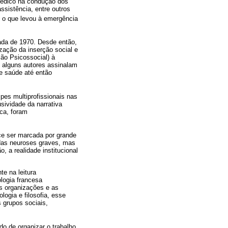
médico na condução dos
ssistência, entre outros
, o que levou à emergência
ada de 1970. Desde então,
ização da inserção social e
ão Psicossocial) à
e, alguns autores assinalam
de saúde até então
ipes multiprofissionais nas
sividade da narrativa
ca, foram
ce ser marcada por grande
 das neuroses graves, mas
, a realidade institucional
te na leitura
ologia francesa
s organizações e as
ogia e filosofia, esse
s grupos sociais,
 de organizar o trabalho,