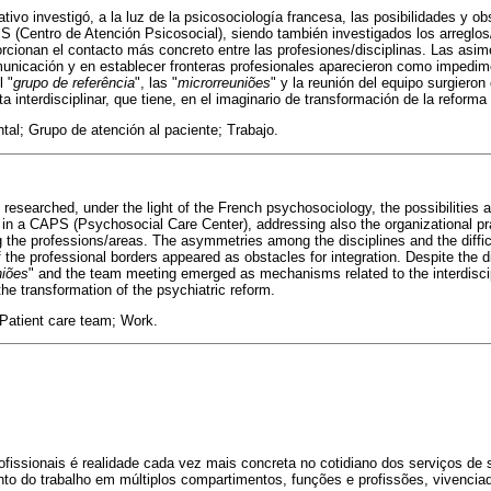
tivo investigó, a la luz de la psicosociología francesa, las posibilidades y ob
PS (Centro de Atención Psicosocial), siendo también investigados los arreglos
rcionan el contacto más concreto entre las profesiones/disciplinas. Las asimet
omunicación y en establecer fronteras profesionales aparecieron como impedime
l "
grupo de referência
", las "
microrreuniões
" y la reunión del equipo surgier
a interdisciplinar, que tiene, en el imaginario de transformación de la reforma 
tal; Grupo de atención al paciente; Trabajo.
 researched, under the light of the French psychosociology, the possibilities 
on in a CAPS (Psychosocial Care Center), addressing also the organizational pr
 the professions/areas. The asymmetries among the disciplines and the diffi
 the professional borders appeared as obstacles for integration. Despite the dif
niões
" and the team meeting emerged as mechanisms related to the interdisci
 the transformation of the psychiatric reform.
Patient care team; Work.
ofissionais é realidade cada vez mais concreta no cotidiano dos serviços de 
o do trabalho em múltiplos compartimentos, funções e profissões, vivenciad