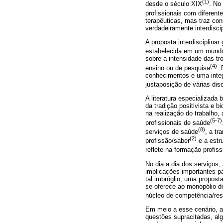
(1)
desde o século XIX
. No
profissionais com diferent
terapêuticas, mas traz co
verdadeiramente interdiscip
A proposta interdisciplina
estabelecida em um mund
sobre a intensidade das tr
(4)
ensino ou de pesquisa
. 
conhecimentos e uma integr
justaposição de várias dis
A literatura especializada 
da tradição positivista e 
na realização do trabalho,
(5-7)
profissionais de saúde
(8)
serviços de saúde
, a tr
(2)
profissão/saber
e a estr
reflete na formação profiss
No dia a dia dos serviços,
implicações importantes pa
tal imbróglio, uma propos
se oferece ao monopólio d
núcleo de competência/resp
Em meio a esse cenário, a 
questões supracitadas, alg