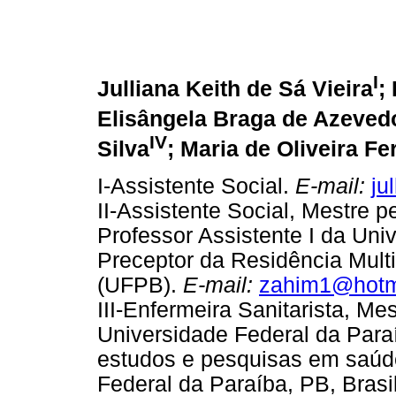
I
Julliana Keith de Sá Vieira
;
Elisângela Braga de Azeved
IV
Silva
; Maria de Oliveira Fer
I-Assistente Social.
E-mail:
ju
II-Assistente Social, Mestre 
Professor Assistente I da Uni
Preceptor da Residência Mult
(UFPB).
E-mail:
zahim1@hotm
III-Enfermeira Sanitarista, 
Universidade Federal da Para
estudos e pesquisas em saúde
Federal da Paraíba, PB, Brasi