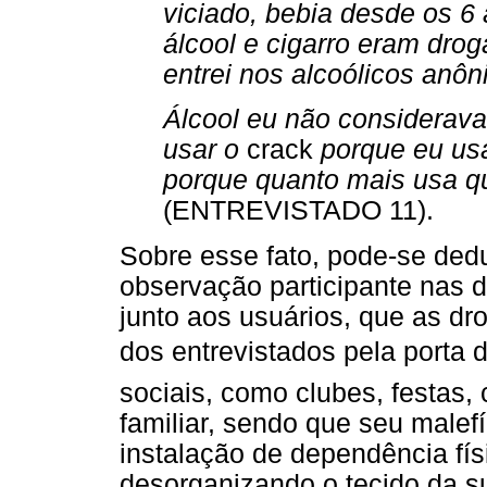
viciado, bebia desde os 6
álcool e cigarro eram dro
entrei nos alcoólicos anô
Álcool eu não considerav
usar o
crack
porque eu us
porque quanto mais usa q
(ENTREVISTADO 11).
Sobre esse fato, pode-se deduz
observação participante nas 
junto aos usuários, que as dr
dos entrevistados pela porta 
sociais, como clubes, festas
familiar, sendo que seu malef
instalação de dependência fís
desorganizando o tecido da s