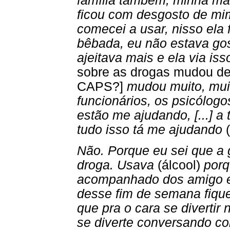
família também, minha mãe
ficou com desgosto de mi
comecei a usar, nisso ela 
bêbada, eu não estava go
ajeitava mais e ela via isso
sobre as drogas mudou de
CAPS?]
mudou muito, mui
funcionários, os psicólog
estão me ajudando, [...] a
tudo isso tá me ajudando
Não. Porque eu sei que a 
droga. Usava
(álcool)
porq
acompanhado dos amigo e
desse fim de semana fiqu
que pra o cara se divertir
se diverte conversando c