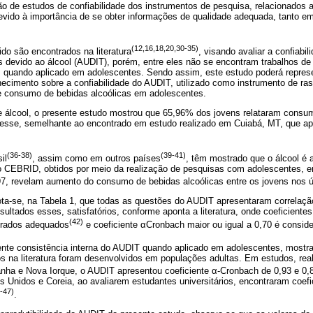
ão de estudos de confiabilidade dos instrumentos de pesquisa, relacionados 
evido à importância de se obter informações de qualidade adequada, tanto em
(12,16,18,20,30-35)
do são encontrados na literatura
, visando avaliar a confiabil
os devido ao álcool (AUDIT), porém, entre eles não se encontram trabalhos de 
T, quando aplicado em adolescentes. Sendo assim, este estudo poderá represe
hecimento sobre a confiabilidade do AUDIT, utilizado como instrumento de ra
e consumo de bebidas alcoólicas em adolescentes.
álcool, o presente estudo mostrou que 65,96% dos jovens relataram consumi
 esse, semelhante ao encontrado em estudo realizado em Cuiabá, MT, que ap
(36-38)
(39-41)
il
, assim como em outros países
, têm mostrado que o álcool é a
 CEBRID, obtidos por meio da realização de pesquisas com adolescentes, em
7, revelam aumento do consumo de bebidas alcoólicas entre os jovens nos 
ota-se, na Tabela 1, que todas as questões do AUDIT apresentaram correlaçã
ultados esses, satisfatórios, conforme aponta a literatura, onde coeficientes
(42)
erados adequados
e coeficiente αCronbach maior ou igual a 0,70 é conside
nte consistência interna do AUDIT quando aplicado em adolescentes, mostran
s na literatura foram desenvolvidos em populações adultas. Em estudos, re
anha e Nova Iorque, o AUDIT apresentou coeficiente α-Cronbach de 0,93 e 0,
 Unidos e Coreia, ao avaliarem estudantes universitários, encontraram coefi
-47)
.