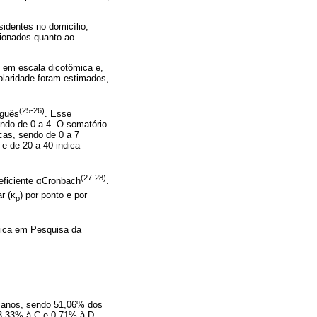
identes no domicílio,
tionados quanto ao
s em escala dicotômica e,
olaridade foram estimados,
(25-26)
uguês
. Esse
ndo de 0 a 4. O somatório
cas, sendo de 0 a 7
 e de 20 a 40 indica
(27-28)
ficiente αCronbach
.
r (κ
) por ponto e por
p
Ética em Pesquisa da
7 anos, sendo 51,06% dos
33,33% à C e 0,71% à D.