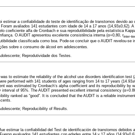
oi estimar a confiabilidade do teste de identificação de transtornos devido ao
 Foram avaliados 141 estudantes com idade de 14 a 17 anos (14,93±0,62). A 
elo coeficiente alfa de Cronbach e sua reprodutibilidade pela estatística Kap
nfiança. O AUDIT apresentou excelente consistência interna (α=0,80, r
inter-it
tibilidade classificada como boa. Pode-se concluir que o AUDIT revelou-se i
ções sobre o consumo de álcool em adolescentes.
Adolescente; Reprodutividade dos Testes.
was to estimate the reliability of the alcohol use disorders identification test
ere performed with 141 students of ages ranging from 14 to 17 years (14.93±0
ent was estimated by Cronbach’s alpha coefficient and its reproducibility by 
ty interval of 95%. The AUDIT presented excellent internal consistency (α=0.80
bility ranked as “good”. It is concluded that the AUDIT is a reliable instrumen
scents.
dolescente; Reproducibility of Results.
 fue estimar la confiabilidad del Test de identificación de transtornos debidos
Fueron evaluados 141 estudiantes con edades entre 14 y 17 años (14,93±0,62