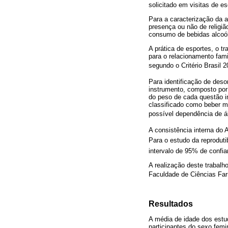
solicitado em visitas de e
Para a caracterização da 
presença ou não de religiã
consumo de bebidas alcoól
A prática de esportes, o t
para o relacionamento fami
segundo o Critério Brasil 
Para identificação de deso
instrumento, composto por
do peso de cada questão in
classificado como beber mo
possível dependência de á
A consistência interna do
Para o estudo da reproduti
intervalo de 95% de confia
A realização deste trabalh
Faculdade de Ciências Far
Resultados
A média de idade dos est
participantes do sexo fem