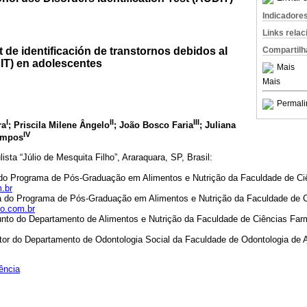
Indicadore
Links rela
Compartilh
t de identificación de transtornos debidos al
IT) en adolescentes
Mais
Mais
Permali
I
II
III
ra
; Priscila Milene Ângelo
; João Bosco Faria
; Juliana
IV
Campos
sta “Júlio de Mesquita Filho”, Araraquara, SP, Brasil:
a do Programa de Pós-Graduação em Alimentos e Nutrição da Faculdade de C
.br
nda do Programa de Pós-Graduação em Alimentos e Nutrição da Faculdade de
o.com.br
junto do Departamento de Alimentos e Nutrição da Faculdade de Ciências Fa
utor do Departamento de Odontologia Social da Faculdade de Odontologia de 
ência