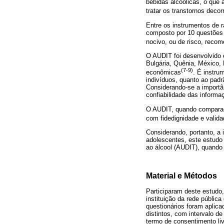
bebidas alcoólicas, o que 
tratar os transtornos deco
Entre os instrumentos de r
composto por 10 questões d
nocivo, ou de risco, reco
O AUDIT foi desenvolvido e
Bulgária, Quênia, México, 
(7-9)
econômicas
. É instru
indivíduos, quanto ao padr
Considerando-se a importân
confiabilidade das informa
O AUDIT, quando comparado
com fidedignidade e valid
Considerando, portanto, a
adolescentes, este estudo f
ao álcool (AUDIT), quando
Material e Métodos
Participaram deste estudo
instituição da rede públic
questionários foram aplic
distintos, com intervalo 
termo de consentimento li