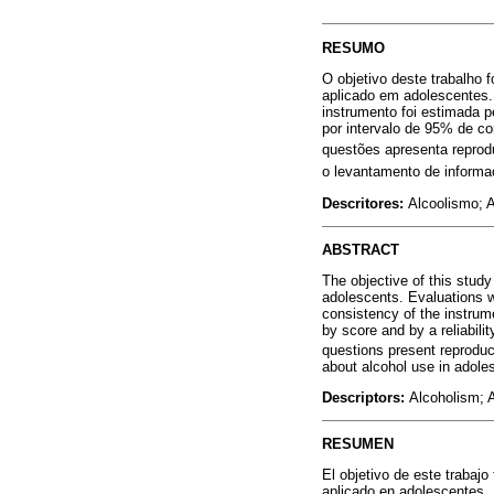
RESUMO
O objetivo deste trabalho f
aplicado em adolescentes.
instrumento foi estimada p
por intervalo de 95% de co
questões apresenta reprodu
o levantamento de informa
Descritores:
Alcoolismo; 
ABSTRACT
The objective of this study 
adolescents. Evaluations w
consistency of the instrum
by score and by a reliabili
questions present reproduci
about alcohol use in adole
Descriptors:
Alcoholism; A
RESUMEN
El objetivo de este trabajo
aplicado en adolescentes. 