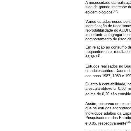
A necessidade da realizaç
sido de grande interesse d
(13)
epidemiológicos
.
Vários estudos nesse senti
identificação de transtorn
reprodutibilidade do AUDI
importante ao agregar con
comportamento de risco d
Em relação ao consumo de 
frequentemente, resultado
(1)
65,8%
.
Estudos realizados no Bras
os adolescentes. Dados do
nos anos 1987, 1989 e 199
Quanto à confiabilidade, n
a escala obteve α=0,80, res
acima de 0,20 são consid
Assim, observou-se excele
que os estudos encontrado
indivíduos adultos da Esp
Pesquisadores dos Estados
(46
e 0,85, respectivamente