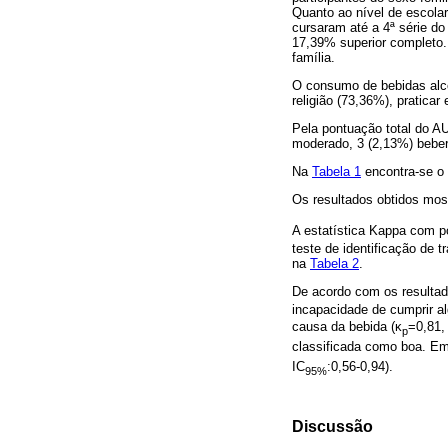
Quanto ao nível de escola
cursaram até a 4ª série d
17,39% superior completo.
família.
O consumo de bebidas alcoó
religião (73,36%), pratica
Pela pontuação total do 
moderado, 3 (2,13%) beber
Na
Tabela 1
encontra-se o 
Os resultados obtidos mos
A estatística Kappa com po
teste de identificação de 
na
Tabela 2
.
De acordo com os resultad
incapacidade de cumprir 
causa da bebida (κ
=0,81,
p
classificada como boa. Em
IC
:0,56-0,94).
95%
Discussão