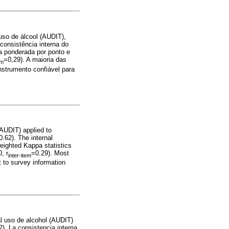
 uso de álcool (AUDIT),
consistência interna do
pa ponderada por ponto e
=0,29). A maioria das
em
nstrumento confiável para
 (AUDIT) applied to
.62). The internal
weighted Kappa statistics
, r
=0.29). Most
inter-item
t to survey information
 al uso de alcohol (AUDIT)
). La consistencia interna