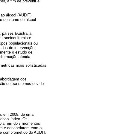
er, a fim de prevenir e
 ao álcool (AUDIT),
r o consumo de álcool
 países (Austrália,
s socioculturais e
rupos populacionais ou
iados de intervenção.
armente o estudo de
nformação aferida.
métricas mais sofisticadas
a abordagem dos
ação de transtornos devido
io, em 2009, de uma
obabilístico. Os
cola, em dois momentos
ram e concordaram com o
o e comprometido do AUDIT,