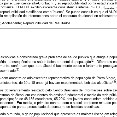
da por el Coeficiente alfa-Cronbach, y su reproductibilidad por la estadística
confianza. El AUDIT exhibió excelente consistencia interna (α=0,80, r
inter-item
reproductibilidad clasificada como “buena”. Se puede concluir en que el AUD
 la recopilación de informaciones sobre el consumo de alcohol en adolescent
; Adolescente; Reproducibilidad de Resultados.
alcoólicas é considerado grave problema de saúde pública que atinge a popu
(1)
sérias consequências na saúde física e mental da população
. Diferentes e
amente, confirmam que, se o álcool é facilmente obtido e fartamente propagan
(2)
isseminado
.
 com amostra de adolescentes representativa da população de Porto Alegre, 
(3)
rticipantes, de 10 a 18 anos, já haviam experimentado bebidas alcoólicas
.
os do levantamento realizado pelo Centro Brasileiro de Informações sobre Dr
onsumo de álcool em estudantes do ensino fundamental e médio da rede públi
 a participação de 48.155 estudantes, 65,20% dos jovens consumiam bebidas 
endentes. Em média, o primeiro contato com o álcool, conforme relatado pelo
 apontando para a precocidade do consumo de bebidas alcoólicas.
odo o mundo, o grupo populacional que apresenta os maiores riscos em rel