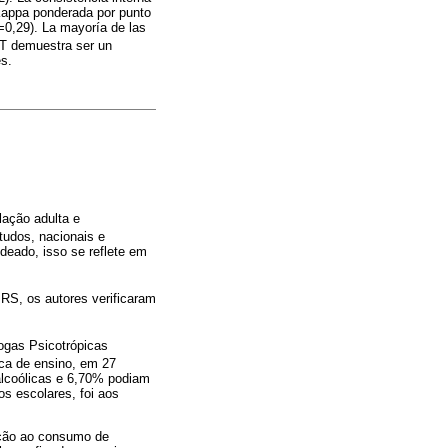
 Kappa ponderada por punto
=0,29). La mayoría de las
IT demuestra ser un
es.
lação adulta e
studos, nacionais e
deado, isso se reflete em
RS, os autores verificaram
ogas Psicotrópicas
ca de ensino, em 27
alcoólicas e 6,70% podiam
s escolares, foi aos
ação ao consumo de