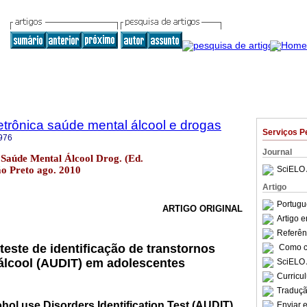
trônica saúde mental álcool e drogas
Serviços P
976
Journal
Saúde Mental Álcool Drog. (Ed.
rão Preto ago. 2010
SciELO 
Artigo
Portugu
ARTIGO ORIGINAL
Artigo 
Referên
teste de identificação de transtornos
Como ci
álcool (AUDIT) em adolescentes
SciELO 
Curricu
Traduçã
cohol use Disorders Identification Test (AUDIT)
Enviar e