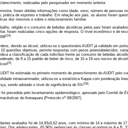
sclarecimento, realizadas pelo pesquisador em momento anterior.
amostra, foram obtidas informações como idade, sexo, número de pessoas res
o, prática de esportes e trabalho. Em relação aos pais, os alunos foram ques
icas dos mesmos e sobre o relacionamento familiar.
rabalho, religião e o consumo de bebidas alcoólicas pelos pais foram avaliado
liar, foram realizadas cinco opções de resposta. O nível econômico e de esc
(24)
2008
.
rdens, devido ao álcool, utilizou-se o questionário AUDIT já validado em port
 10 questões objetivas, permite respostas com pesos preestabelecidos, varia
dica a classificação de cada indivíduo frente ao consumo de bebidas alcoóli
derado, de 8 a 15 padrão de beber de risco, de 16 a 19 uso nocivo de álcool
(5)
lcool
.
 AUDIT foi estimada no primeiro momento de preenchimento do AUDIT pelo coe
bilidade intraexaminador, utilizou-se a estatística Kappa com ponderação linea
(29)
nça, sendo adotado o nível de significância de 5%
.
o foi precedida pelo levantamento epidemiológico, aprovado pelo Comitê de 
o
macêuticas de Araraquara (Protocolo n
09/2007).
udantes avaliados foi de 14,93±0,62 anos, com mínimo de 14 e máximo de 1
inino. Dos adolescentes, 65,96% pertenciam às classes econômicas A e B, 