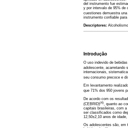
del instrumento fue estima
y por intervalo de 95% de 
cuestiones demuestra una 
instrumento confiable para
Descriptores:
Alcoholismo
Introdução
O uso indevido de bebidas 
adolescente, acarretando 
internacionais, sistematic
seu consumo precoce e d
Em levantamento realizado
que 71% dos 950 jovens pa
De acordo com os resultad
(4)
(CEBRID)
, quanto ao c
capitais brasileiras, com
ser classificados como dep
12,50±2,10 anos de idade,
Os adolescentes são, em t