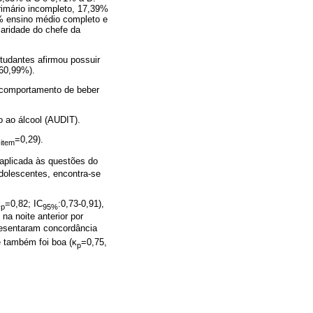
rimário incompleto, 17,39%
% ensino médio completo e
laridade do chefe da
studantes afirmou possuir
(60,99%).
 comportamento de beber
o ao álcool (AUDIT).
=0,29).
-item
 aplicada às questões do
adolescentes, encontra-se
κ
=0,82; IC
:0,73-0,91),
p
95%
na noite anterior por
resentaram concordância
 também foi boa (κ
=0,75,
p