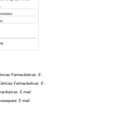
s
cionados
ar
nk
iências Farmacêuticas.
E-
 Ciências Farmacêuticas.
E-
rmacêuticas.
E-mail
:
Araraquara.
E-mail
: