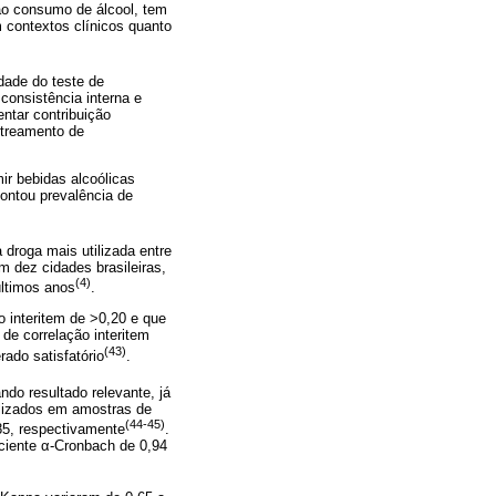
ao consumo de álcool, tem
 contextos clínicos quanto
idade do teste de
consistência interna e
ntar contribuição
streamento de
r bebidas alcoólicas
ontou prevalência de
 droga mais utilizada entre
 dez cidades brasileiras,
(4)
últimos anos
.
o interitem de >0,20 e que
 de correlação interitem
(43)
rado satisfatório
.
do resultado relevante, já
alizados em amostras de
(44-45)
85, respectivamente
.
ciente α-Cronbach de 0,94