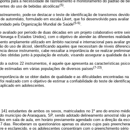
aponta para a necessidade de rastreamento e monitoramento do padrão de beb
(5)
rrentes do uso de bebidas alcoólicas
.
astreamento, pode-se destacar o teste de identificação de transtornos devido
e autorrelato, formulado em escala Likert, que foi desenvolvido para avalia
(5-6)
mendado pela Organização Mundial de Saúde
.
 avaliado por período de duas décadas em um projeto colaborativo entre seis
Noruega e Estados Unidos), com o objetivo de atender às diferentes realidade
mento amplamente utilizado em âmbito nacional e internacional para avaliar g
ão do uso de álcool, identificando aqueles que necessitam de níveis diferenc
cia desse instrumento, cabe ressaltar a importância de se realizar prelimin
ções obtidas junto à população de estudo, visando assegurar a qualidade da i
 a outros 22 instrumentos, é aquele que apresenta as características psico
(7-23)
ade estimadas em várias populações de diversos países
.
 importância de se obter dados de qualidade e as dificuldades encontradas n
oi realizado com o objetivo de estimar a confiabilidade do teste de identific
 aplicado em adolescentes.
, 141 estudantes de ambos os sexos, matriculados no 1º ano do ensino méd
a do município de Araraquara, SP, sendo adotado delineamento amostral não pr
ados em sala de aula, em horário previamente agendado com a direção da es
de 7 dias. Receberam os questionários apenas os alunos cujos pais preenche
vre e esclarecido, e os adolescentes consentiram com o preenchimento séri