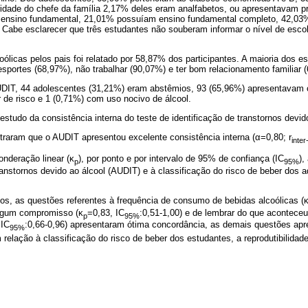
ridade do chefe da família 2,17% deles eram analfabetos, ou apresentavam p
o ensino fundamental, 21,01% possuíam ensino fundamental completo, 42,03
 Cabe esclarecer que três estudantes não souberam informar o nível de esco
licas pelos pais foi relatado por 58,87% dos participantes. A maioria dos e
r esportes (68,97%), não trabalhar (90,07%) e ter bom relacionamento familiar 
AUDIT, 44 adolescentes (31,21%) eram abstêmios, 93 (65,96%) apresentavam
 de risco e 1 (0,71%) com uso nocivo de álcool.
estudo da consistência interna do teste de identificação de transtornos devid
traram que o AUDIT apresentou excelente consistência interna (α=0,80; r
inter
nderação linear (κ
), por ponto e por intervalo de 95% de confiança (IC
),
p
95%
transtornos devido ao álcool (AUDIT) e à classificação do risco de beber dos 
os, as questões referentes à frequência de consumo de bebidas alcoólicas (
algum compromisso (κ
=0,83, IC
:0,51-1,00) e de lembrar do que aconteceu 
p
95%
 IC
:0,66-0,96) apresentaram ótima concordância, as demais questões ap
95%
 relação à classificação do risco de beber dos estudantes, a reprodutibilidade