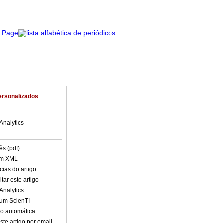
ersonalizados
Analytics
ês (pdf)
em XML
cias do artigo
tar este artigo
Analytics
lum ScienTI
o automática
ste artigo por email