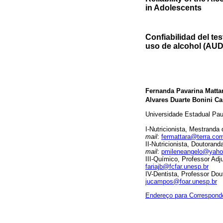
in Adolescents
Confiabilidad del tes
uso de alcohol (AUD
Fernanda Pavarina Matta
Alvares Duarte Bonini 
Universidade Estadual Pauli
I-Nutricionista, Mestrand
mail
:
fermattara@terra.com
II-Nutricionista, Doutora
mail
:
pmileneangelo@yaho
III-Químico, Professor Ad
fariajb@fcfar.unesp.br
IV-Dentista, Professor Do
jucampos@foar.unesp.br
Endereço para Correspond