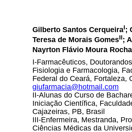
I
Gilberto Santos Cerqueira
;
II
Teresa de Morais Gomes
; 
Nayrton Flávio Moura Rocha
I-Farmacêuticos, Doutorando
Fisiologia e Farmacologia, F
Federal do Ceará, Fortaleza, C
giufarmacia@hotmail.com
II-Alunas do Curso de Bachar
Iniciação Científica, Faculd
Cajazeiras, PB, Brasil
III-Enfermeira, Mestranda, 
Ciências Médicas da Universi