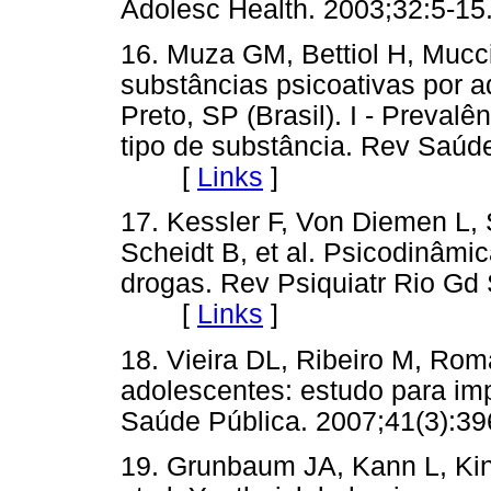
Adolesc Health. 2003;32:5
16. Muza GM, Bettiol H, Mucc
substâncias psicoativas por a
Preto, SP (Brasil). I - Preval
tipo de substância. Rev Saúde
[
Links
]
17. Kessler F, Von Diemen L, 
Scheidt B, et al. Psicodinâmi
drogas. Rev Psiquiatr Rio Gd 
[
Links
]
18. Vieira DL, Ribeiro M, Rom
adolescentes: estudo para imp
Saúde Pública. 2007;41(3)
19. Grunbaum JA, Kann L, Kin