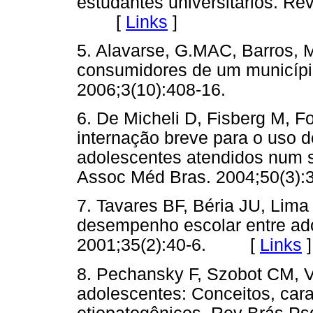
estudantes universitários. Re
[
Links
]
5. Alavarse, G.MAC, Barros, M
consumidores de um município
2006;3(10):408-16.
6. De Micheli D, Fisberg M, F
internação breve para o uso d
adolescentes atendidos num s
Assoc Méd Bras. 2004;50(
7. Tavares BF, Béria JU, Lim
desempenho escolar entre ad
2001;35(2):40-6. [
Links
]
8. Pechansky F, Szobot CM, Vo
adolescentes: Conceitos, cara