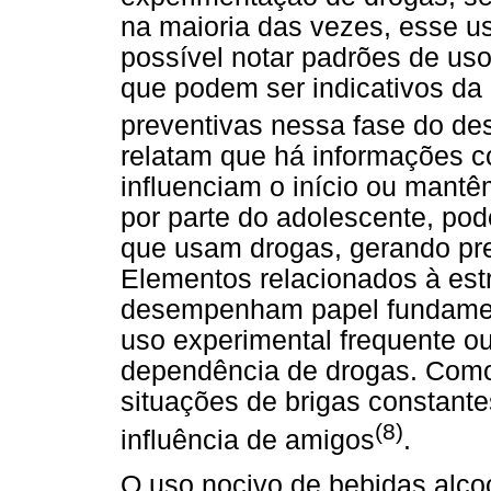
na maioria das vezes, esse u
possível notar padrões de uso 
que podem ser indicativos da
preventivas nessa fase do d
relatam que há informações c
influenciam o início ou mantê
por parte do adolescente, pode
que usam drogas, gerando pr
Elementos relacionados à est
desempenham papel fundamen
uso experimental frequente o
dependência de drogas. Como
situações de brigas constante
(8)
influência de amigos
.
O uso nocivo de bebidas alco