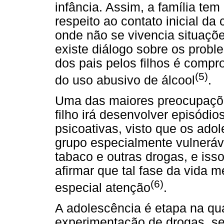
infância. Assim, a família te
respeito ao contato inicial da
onde não se vivencia situaçõ
existe diálogo sobre os probl
dos pais pelos filhos é compr
(5)
do uso abusivo de álcool
.
Uma das maiores preocupaçõe
filho irá desenvolver episódio
psicoativas, visto que os ad
grupo especialmente vulneráv
tabaco e outras drogas, e iss
afirmar que tal fase da vida
(6)
especial atenção
.
A adolescência é etapa na qua
experimentação de drogas, seja