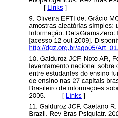
etiopatogênicos. Rev Brás Psq
[
Links
]
9. Oliveira EFTI de, Grácio M
amostras aleatórias simples:
Informação. DataGramaZero: R
[acesso 12 out 2009]. Disponí
http://dgz.org.br/ago05/Art_01
10. Galduroz JCF, Noto AR, F
levantamento nacional sobre 
entre estudantes do ensino f
de ensino nas 27 capitais bra
Brasileiro de informações so
2005. [
Links
]
11. Galduroz JCF, Caetano R. 
Brazil. Rev Bras Psiquiatr.