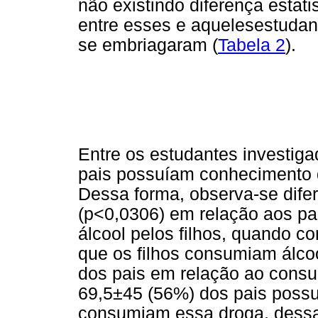
não existindo diferença estati
entre esses e aquelesestuda
se embriagaram (
Tabela 2
).
Entre os estudantes investig
pais possuíam conhecimento q
Dessa forma, observa-se difer
(p<0,0306) em relação aos p
álcool pelos filhos, quando 
que os filhos consumiam álco
dos pais em relação ao consum
69,5±45 (56%) dos pais poss
consumiam essa droga, dessa