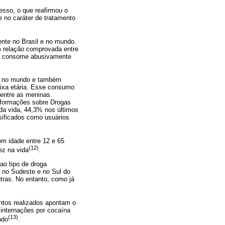
esso, o que reafirmou o
 no caráter de tratamento
nte no Brasil e no mundo.
m relação comprovada entre
na consome abusivamente
da no mundo e também
aixa etária. Esse consumo
 entre as meninas.
nformações sobre Drogas
da vida, 44,3% nos últimos
sificados como usuários
m idade entre 12 e 65
(12)
ez na vida
.
ao tipo de droga
 no Sudeste e no Sul do
tras. No entanto, como já
ntos realizados apontam o
internações por cocaína
(13)
ndo
.