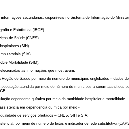
de informações secundárias, disponíveis no Sistema de Informação do Minis
ografia e Estatística (IBGE)
rviços de Saúde (CNES)
ospitalares (SIH)
mbulatoriais (SIA)
obre Mortalidade (SIM).
selecionadas as informações que mostravam:
da Região de Saúde por meio do número de municípios englobados – dados d
da população atendida por meio do número de munícipes a serem assistidos pe
BGE;
ulação dependente química por meio da morbidade hospitalar e mortalidade –
a assistência em dependência química por meio -
ualidade de serviços ofertados – CNES, SIH e SIA;
encial, por meio de número de leitos e indicador de rede substitutiva (CAPS