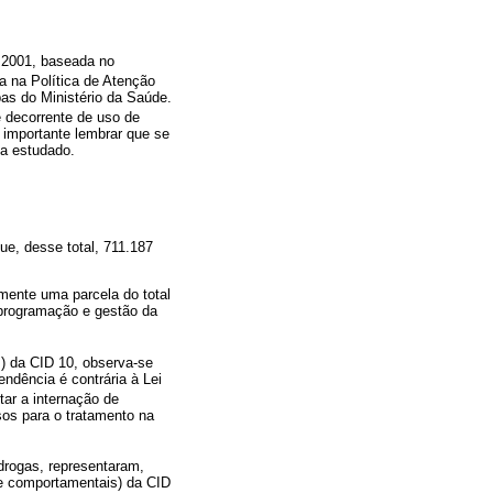
e 2001, baseada no
a na Política de Atenção
bas do Ministério da Saúde.
 decorrente de uso de
é importante lembrar que se
ma estudado.
ue, desse total, 711.187
mente uma parcela do total
 programação e gestão da
s) da CID 10, observa-se
endência é contrária à Lei
tar a internação de
sos para o tratamento na
drogas, representaram,
 e comportamentais) da CID