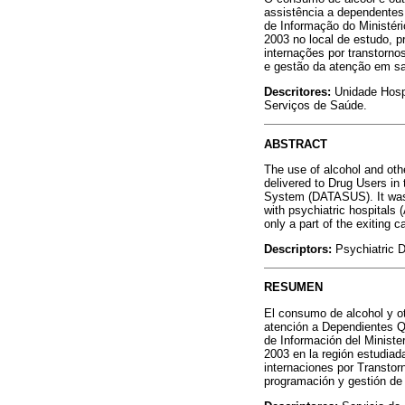
assistência a dependentes
de Informação do Ministé
2003 no local de estudo, p
internações por transtorn
e gestão da atenção em s
Descritores:
Unidade Hospi
Serviços de Saúde.
ABSTRACT
The use of alcohol and oth
delivered to Drug Users in
System (DATASUS). It was f
with psychiatric hospitals 
only a part of the exiting
Descriptors:
Psychiatric D
RESUMEN
El consumo de alcohol y ot
atención a Dependientes Qu
de Información del Minist
2003 en la región estudiad
internaciones por Transtor
programación y gestión de 