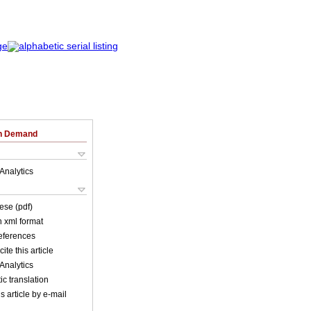
on Demand
Analytics
ese (pdf)
in xml format
references
ite this article
Analytics
c translation
s article by e-mail