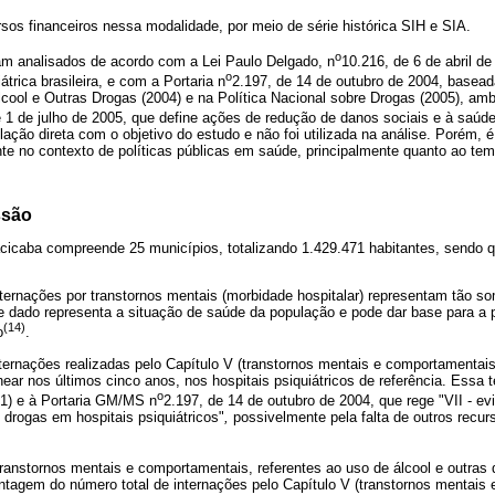
 financeiros nessa modalidade, por meio de série histórica SIH e SIA.
o
ram analisados de acordo com a Lei Paulo Delgado, n
10.216, de 6 de abril d
o
trica brasileira, e com a Portaria n
2.197, de 14 de outubro de 2004, basead
lcool e Outras Drogas (2004) e na Política Nacional sobre Drogas (2005), am
1 de julho de 2005, que define ações de redução de danos sociais e à saúde
lação direta com o objetivo do estudo e não foi utilizada na análise. Porém, 
te no contexto de políticas públicas em saúde, principalmente quanto ao te
ssão
cicaba compreende 25 municípios, totalizando 1.429.471 habitantes, sendo q
ternações por transtornos mentais (morbidade hospitalar) representam tão so
e dado representa a situação de saúde da população e pode dar base para a
(14)
o
.
ternações realizadas pelo Capítulo V (transtornos mentais e comportamentai
ear nos últimos cinco anos, nos hospitais psiquiátricos de referência. Essa t
o
1) e à Portaria GM/MS n
2.197, de 14 de outubro de 2004, que rege "VII - evi
s drogas em hospitais psiquiátricos"
,
possivelmente pela falta de outros recur
ranstornos mentais e comportamentais, referentes ao uso de álcool e outras 
ntagem do número total de internações pelo Capítulo V (transtornos mentais