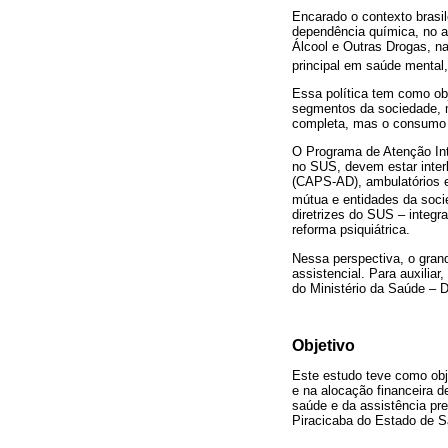
Encarado o contexto brasil
dependência química, no an
Álcool e Outras Drogas, na
principal em saúde mental,
Essa política tem como obj
segmentos da sociedade, m
completa, mas o consumo 
O Programa de Atenção Int
no SUS, devem estar inter
(CAPS-AD), ambulatórios e 
mútua e entidades da soci
diretrizes do SUS – integr
reforma psiquiátrica.
Nessa perspectiva, o grand
assistencial. Para auxilia
do Ministério da Saúde – D
Objetivo
Este estudo teve como obj
e na alocação financeira 
saúde e da assistência pr
Piracicaba do Estado de S