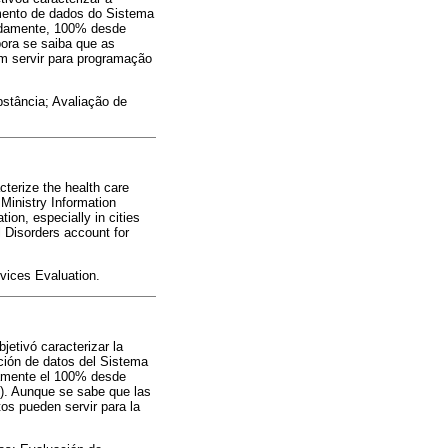
amento de dados do Sistema
adamente, 100% desde
bora se saiba que as
m servir para programação
stância; Avaliação de
cterize the health care
Ministry Information
on, especially in cities
l Disorders account for
vices Evaluation.
etivó caracterizar la
ación de datos del Sistema
damente el 100% desde
o). Aunque se sabe que las
os pueden servir para la