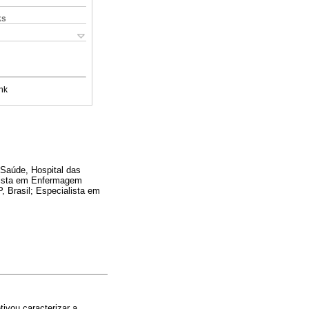
ks
nk
Saúde, Hospital das
lista em Enfermagem
, Brasil; Especialista em
ivou caracterizar a