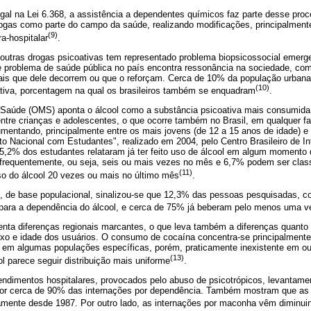
al na Lei 6.368, a assistência a dependentes químicos faz parte desse proc
ogas como parte do campo da saúde, realizando modificações, principalmente
(9)
a-hospitalar
.
outras drogas psicoativas tem representado problema biopsicossocial emerge
 problema de saúde pública no país encontra ressonância na sociedade, co
ais que dele decorrem ou que o reforçam. Cerca de 10% da população urba
(10)
ativa, porcentagem na qual os brasileiros também se enquadram
.
 Saúde (OMS) aponta o álcool como a substância psicoativa mais consumi
ntre crianças e adolescentes, o que ocorre também no Brasil, em qualquer f
mentando, principalmente entre os mais jovens (de 12 a 15 anos de idade) e
 Nacional com Estudantes", realizado em 2004, pelo Centro Brasileiro de I
5,2% dos estudantes relataram já ter feito uso de álcool em algum momento 
frequentemente, ou seja, seis ou mais vezes no mês e 6,7% podem ser clas
(11)
so do álcool 20 vezes ou mais no último mês
.
de base populacional, sinalizou-se que 12,3% das pessoas pesquisadas, co
 para a dependência do álcool, e cerca de 75% já beberam pelo menos uma v
enta diferenças regionais marcantes, o que leva também a diferenças quanto 
xo e idade dos usuários. O consumo de cocaína concentra-se principalmente
em algumas populações específicas, porém, praticamente inexistente em ou
(13)
l parece seguir distribuição mais uniforme
.
tendimentos hospitalares, provocados pelo abuso de psicotrópicos, levantame
por cerca de 90% das internações por dependência. Também mostram que as 
mente desde 1987. Por outro lado, as internações por maconha vêm diminui