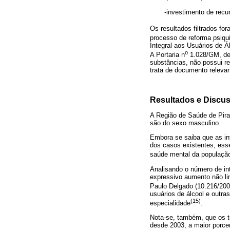
-investimento de recursos
Os resultados filtrados fo
processo de reforma psiquiá
Integral aos Usuários de Á
o
A Portaria n
1.028/GM, de 
substâncias, não possui re
trata de documento relevan
Resultados e Discu
A Região de Saúde de Pira
são do sexo masculino.
Embora se saiba que as in
dos casos existentes, ess
saúde mental da populaçã
Analisando o número de in
expressivo aumento não lin
Paulo Delgado (10.216/200
usuários de álcool e outra
(15)
especialidade
.
Nota-se, também, que os t
desde 2003, a maior porce