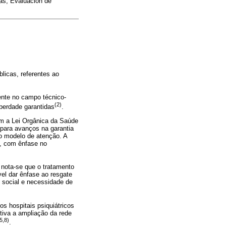
as; Evaluación de
licas, referentes ao
mente no campo técnico-
(2)
iberdade garantidas
.
com a Lei Orgânica da Saúde
para avanços na garantia
o modelo de atenção. A
s, com ênfase no
 nota-se que o tratamento
el dar ênfase ao resgate
, social e necessidade de
s hospitais psiquiátricos
tiva a ampliação da rede
5,8)
.