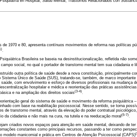
Psiquiatría en Hospital, Salud Mental; Trastornos Relacionados con Sustânci
s de 1970 e 80, apresenta contínuos movimentos de reforma nas políticas púb
1)
.
siquiátrica Brasileira se baseia na desinstitucionalização, refletida não so
campo social, no qual o portador de transtorno mental tem sua cidadania e l
nstruído outra política de saúde desde a nova constituição, principalmente 
do Sistema Único de Saúde (SUS), tratando-se, também, de marco importante 
 saúde, com envolvimento e esforço de diversos profissionais na mudança d
escentralização hospitalar e médica e reorientação das práticas assistência
(3-4)
básica e na ampliação dos direitos sociais
.
eorientação geral do sistema de saúde e movimento da reforma psiquiátrica –
hado com base na reabilitação psicossocial. Nesse sentido, se torna possív
s de transtorno mental, através da elevação do poder contratual psicológico
(5-7)
cio da cidadania e não mais na cura, na tutela e na reeducação moral
.
sejam criados novos espaços para atenção em saúde mental, deixando de ter o
nternações constantes como principais recursos, passando a ter como perspec
(
 ao modelo manicomial e prática em Centros de Atenção Psicossocial (CAPS)