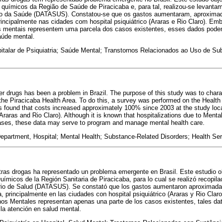
 químicos da Região de Saúde de Piracicaba e, para tal, realizou-se levant
rio da Saúde (DATASUS). Constatou-se que os gastos aumentaram, aproxim
rincipalmente nas cidades com hospital psiquiátrico (Araras e Rio Claro). Em
os mentais representem uma parcela dos casos existentes, esses dados pode
aúde mental.
talar de Psiquiatria; Saúde Mental; Transtornos Relacionados ao Uso de Sub
er drugs has been a problem in Brazil. The purpose of this study was to chara
 the Piracicaba Health Area. To do this, a survey was performed on the Health 
ound that costs increased approximately 100% since 2003 at the study locati
(Araras and Rio Claro). Although it is known that hospitalizations due to Menta
 cases, these data may serve to program and manage mental health care.
epartment, Hospital; Mental Health; Substance-Related Disorders; Health Ser
ras drogas ha representado un problema emergente en Brasil. Este estudio obj
ímicos de la Región Sanitaria de Piracicaba, para lo cual se realizó recopil
erio de Salud (DATASUS). Se constató que los gastos aumentaron aproxima
a, principalmente en las ciudades con hospital psiquiátrico (Araras y Rio Clar
nos Mentales representan apenas una parte de los casos existentes, tales dat
la atención en salud mental.