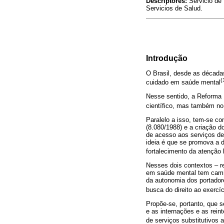
Descriptores:
Servicio de 
Servicios de Salud.
Introdução
O Brasil, desde as década
(
cuidado em saúde mental
Nesse sentido, a Reforma P
científico, mas também no 
Paralelo a isso, tem-se co
(8.080/1988) e a criação 
de acesso aos serviços de
ideia é que se promova a d
fortalecimento da atenção 
Nesses dois contextos – r
em saúde mental tem camin
da autonomia dos portadore
busca do direito ao exercí
Propõe-se, portanto, que 
e as internações e as rei
de serviços substitutivos