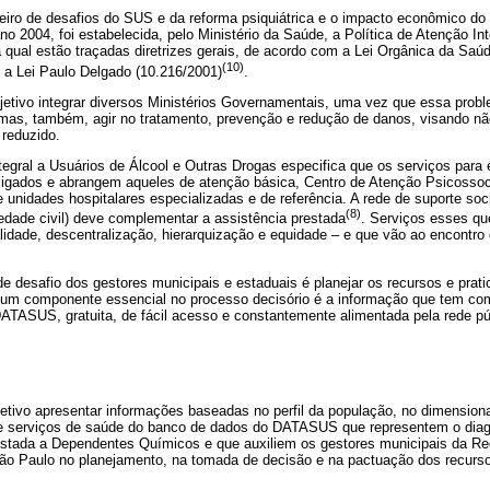
eiro de desafios do SUS e da reforma psiquiátrica e o impacto econômico do
o 2004, foi estabelecida, pelo Ministério da Saúde, a Política de Atenção In
 qual estão traçadas diretrizes gerais, de acordo com a Lei Orgânica da Saúd
(10)
 a Lei Paulo Delgado (10.216/2001)
.
etivo integrar diversos Ministérios Governamentais, uma vez que essa probl
as, também, agir no tratamento, prevenção e redução de danos, visando nã
reduzido.
egral a Usuários de Álcool e Outras Drogas especifica que os serviços para 
ligados e abrangem aqueles de atenção básica, Centro de Atenção Psicossoc
unidades hospitalares especializadas e de referência. A rede de suporte soc
(8)
edade civil) deve complementar a assistência prestada
. Serviços esses qu
alidade, descentralização, hierarquização e equidade – e que vão ao encontr
e desafio dos gestores municipais e estaduais é planejar os recursos e prat
r, um componente essencial no processo decisório é a informação que tem com
ATASUS, gratuita, de fácil acesso e constantemente alimentada pela rede púb
etivo apresentar informações baseadas no perfil da população, no dimensiona
de serviços de saúde do banco de dados do DATASUS que representem o diag
estada a Dependentes Químicos e que auxiliem os gestores municipais da R
ão Paulo no planejamento, na tomada de decisão e na pactuação dos recurs