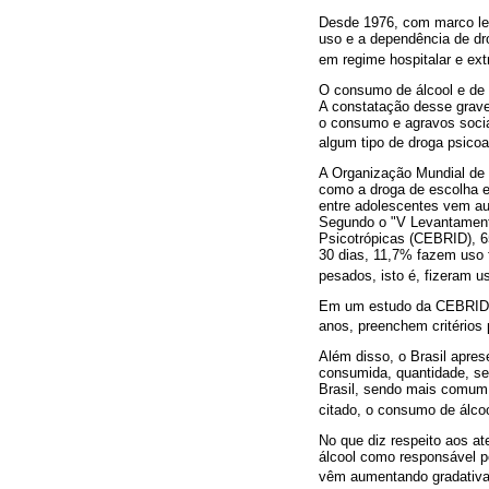
Desde 1976, com marco leg
uso e a dependência de dr
em regime hospitalar e extr
O consumo de álcool e de 
A constatação desse grave
o consumo e agravos soci
algum tipo de droga psico
A Organização Mundial de
como a droga de escolha e
entre adolescentes vem au
Segundo o "V Levantamento
Psicotrópicas (CEBRID), 6
30 dias, 11,7% fazem uso 
pesados, isto é, fizeram u
Em um estudo da CEBRID, 
anos, preenchem critérios
Além disso, o Brasil apres
consumida, quantidade, se
Brasil, sendo mais comum 
citado, o consumo de álcoo
No que diz respeito aos a
álcool como responsável 
vêm aumentando gradativa