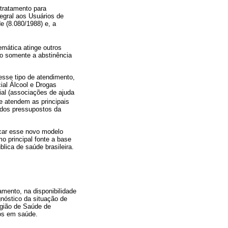
 tratamento para
tegral aos Usuários de
e (8.080/1988) e, a
emática atinge outros
o somente a abstinência
esse tipo de atendimento,
ial Álcool e Drogas
ial (associações de ajuda
e atendem as principais
o dos pressupostos da
icar esse novo modelo
o principal fonte a base
lica de saúde brasileira.
mento, na disponibilidade
nóstico da situação de
egião de Saúde de
os em saúde.