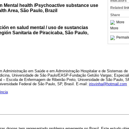
Indicators
in Mental health /Psychoactive substance use
Related lin
lth Area, São Paulo, Brazil
Share
More
ción en salud mental / uso de sustancias
More
egión Sanitaria de Piracicaba, São Paulo,
Permali
em Administração em Saúde e em Administração Hospitalar e de Sistemas de 
edicina, Universidade de São Paulo/EASP-Fundação Getúlio Vargas; Especia
al – Escola de Enfermagem de Ribeirão Preto, Universidade de São Paulo, SP
versidade Federal de São Paulo, SP, Brasil. E-mail:
irisvinha@hotmail.com
ência
ras drogas tem representado problema emergente no Brasil. Este estudo objet