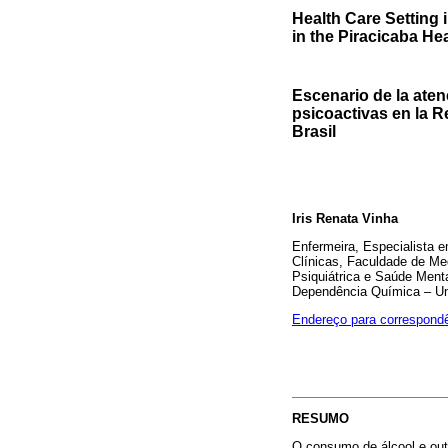
Health Care Setting 
in the Piracicaba Hea
Escenario de la aten
psicoactivas en la R
Brasil
Iris Renata Vinha
Enfermeira, Especialista 
Clínicas, Faculdade de M
Psiquiátrica e Saúde Ment
Dependência Química – Uni
Endereço para correspond
RESUMO
O consumo de álcool e out