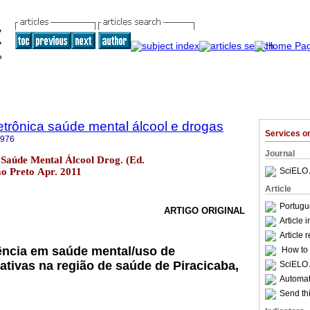
trônica saúde mental álcool e drogas
Services 
6976
Journal
Saúde Mental Álcool Drog. (Ed.
rão Preto Apr. 2011
SciELO 
Article
Portugu
ARTIGO ORIGINAL
Article 
Article 
ência em saúde mental/uso de
How to c
ativas na região de saúde de Piracicaba,
SciELO 
Automati
Send thi