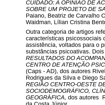
CUIDADO: A OPINIÃO DE 
SOBRE UM PROJETO DE S
Paiano, Beatriz de Carvalho Ci
Waidman, Lílian Cristina Bent
Outra categoria de artigos r
características psicossociais
assistência, voltados para o 
substâncias psicoativas. Dois
RESULTADOS DO ACOMPA
CENTRO DE ATENÇÃO PSIC
(Caps - AD), dos autores Rive
Rodrigues da Silva e Diego S
REGI
Ã
O CENTRO-OESTE DE
SOCIODEMOGRÁFICO, CLÍN
GEOGR
Á
FICA,
dos autores 
da Costa Júnior.