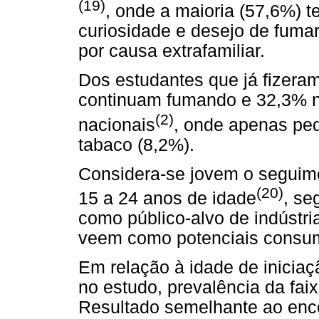
(19)
, onde a maioria (57,6%) t
curiosidade e desejo de fuma
por causa extrafamiliar.
Dos estudantes que já fizera
continuam fumando e 32,3% 
(2)
nacionais
, onde apenas pe
tabaco (8,2%).
Considera-se jovem o seguim
(20)
15 a 24 anos de idade
, se
como público-alvo de indústri
veem como potenciais consumi
Em relação à idade de iniciaç
no estudo, prevalência da fai
Resultado semelhante ao enc