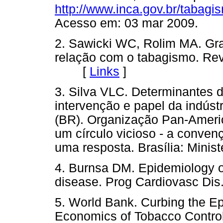
http://www.inca.gov.br/tabag
Acesso em: 03 mar 2009.
2. Sawicki WC, Rolim MA. G
relação com o tabagismo. Rev
[
Links
]
3. Silva VLC. Determinantes 
intervenção e papel da indústr
(BR). Organização Pan-Ameri
um círculo vicioso - a conven
uma resposta. Brasília: Min
4. Burnsa DM. Epidemiology o
disease. Prog Cardiovasc D
5. World Bank. Curbing the E
Economics of Tobacco Contro