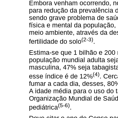
Embora venham ocorrendo, nos
para redução da prevalência 
sendo grave problema de saú
física e mental da população,
meio ambiente, através da des
(2-3)
fertilidade do solo
.
Estima-se que 1 bilhão e 200 
população mundial adulta sej
masculina, 47% seja tabagist
(4)
esse índice é de 12%
. Cer
fumar a cada dia, desses, 80
A idade média para o uso do 
Organização Mundial de Saúd
(5-6)
pediátrica
.