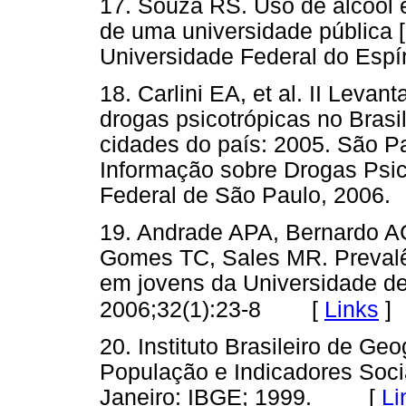
17. Souza RS. Uso de álcool e
de uma universidade pública [
Universidade Federal do Espír
18. Carlini EA, et al. II Leva
drogas psicotrópicas no Bras
cidades do país: 2005. São Pa
Informação sobre Drogas Psic
Federal de São Paulo, 20
19. Andrade APA, Bernardo A
Gomes TC, Sales MR. Prevalên
em jovens da Universidade de
[
Links
]
2006;32(1):23-8
20. Instituto Brasileiro de Ge
População e Indicadores Soci
Janeiro: IBGE; 1999. [
Li