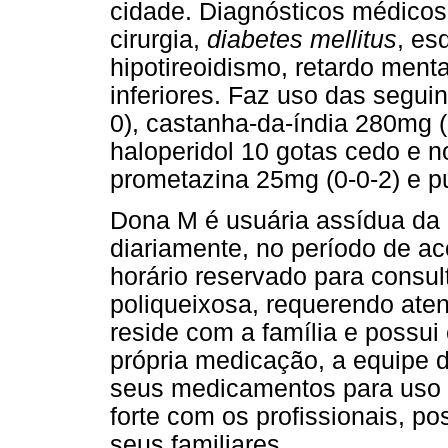
cidade. Diagnósticos médicos: 
cirurgia,
diabetes mellitus
, es
hipotireoidismo, retardo ment
inferiores. Faz uso das segui
0), castanha-da-índia 280mg (1
haloperidol 10 gotas cedo e n
prometazina 25mg (0-0-2) e p
Dona M é usuária assídua da
diariamente, no período de ac
horário reservado para consu
poliqueixosa, requerendo ate
reside com a família e possui 
própria medicação, a equipe 
seus medicamentos para uso 
forte com os profissionais, po
seus familiares.