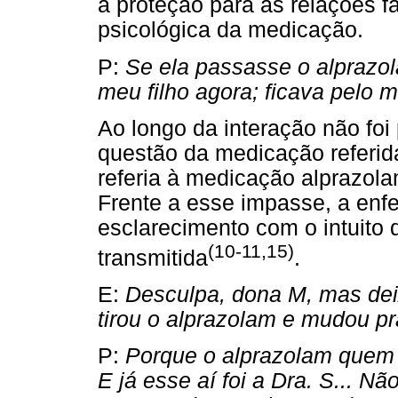
à proteção para as relações 
psicológica da medicação.
P:
Se ela passasse o alprazol
meu filho agora; ficava pelo m
Ao longo da interação não fo
questão da medicação referida
referia à medicação alprazol
Frente a esse impasse, a enfer
esclarecimento com o intuit
(10-11,15)
transmitida
.
E:
Desculpa, dona M, mas dei
tirou o alprazolam e mudou p
P:
Porque o alprazolam quem 
E já esse aí foi a Dra. S... N