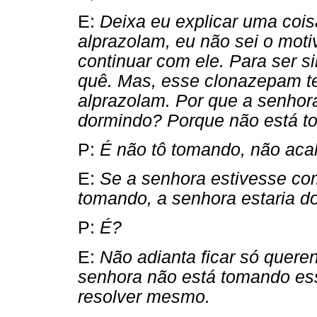
E:
Deixa eu explicar uma cois
alprazolam, eu não sei o mot
continuar com ele. Para ser s
quê. Mas, esse clonazepam t
alprazolam. Por que a senhora
dormindo? Porque não está t
P:
É não tô tomando, não aca
E:
Se a senhora estivesse co
tomando, a senhora estaria d
P:
É?
E:
Não adianta ficar só queren
senhora não está tomando e
resolver mesmo.