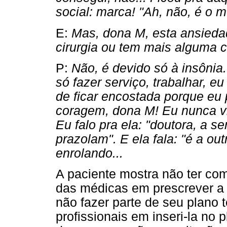
social: marca! "Ah, não, é o
E:
Mas, dona M, esta ansieda
cirurgia ou tem mais alguma 
P:
Não, é devido só à insônia
só fazer serviço, trabalhar, e
de ficar encostada porque eu p
coragem, dona M! Eu nunca vi
Eu falo pra ela: "doutora, a 
prazolam". E ela fala: "é a ou
enrolando...
A paciente mostra não ter com
das médicas em prescrever a m
não fazer parte de seu plano t
profissionais em inseri-la no 