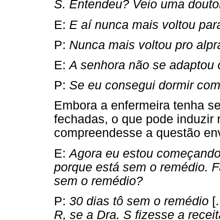
S. Entendeu? Veio uma doutor
E:
E aí nunca mais voltou par
P:
Nunca mais voltou pro alpr
E:
A senhora não se adaptou
P:
Se eu consegui dormir com
Embora a enfermeira tenha se
fechadas, o que pode induzir 
compreendesse a questão en
E:
Agora eu estou começando 
porque está sem o remédio. F
sem o remédio?
P:
30 dias tô sem o remédio
[.
R, se a Dra. S fizesse a recei