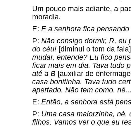
Um pouco mais adiante, a pac
moradia.
E:
E a senhora fica pensando
P:
Não consigo dormir, R, eu 
do céu!
[diminui o tom da fala]
mudar, entende? Eu fico pens
ficar mais em dia. Tava tudo 
até a B
[auxiliar de enferma
casa bonitinha. Tava tudo cert
apertado. Não tem como, né..
E:
Então, a senhora está pen
P:
Uma casa maiorzinha, né, o
filhos. Vamos ver o que eu re