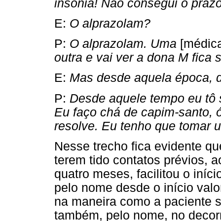
insônia! Não consegui o prazo
E:
O alprazolam?
P:
O alprazolam. Uma
[médic
outra e vai ver a dona M fica
E:
Mas desde aquela época, d
P:
Desde aquele tempo eu tô 
Eu faço chá de capim-santo, ó
resolve. Eu tenho que tomar 
Nesse trecho fica evidente qu
terem tido contatos prévios,
quatro meses, facilitou o iníc
pelo nome desde o início valo
na maneira como a paciente s
também, pelo nome, no decorr