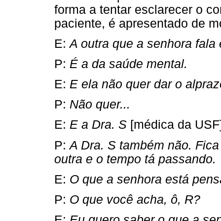
forma a tentar esclarecer o c
paciente, é apresentado de m
E:
A outra que a senhora fala
P:
É a da saúde mental.
E:
E ela não quer dar o alpra
P:
Não quer...
E:
E a Dra. S
[médica da USF
P:
A Dra. S também não. Fica
outra e o tempo tá passando.
E:
O que a senhora está pens
P:
O que você acha, ô, R?
E:
Eu quero saber o que a se