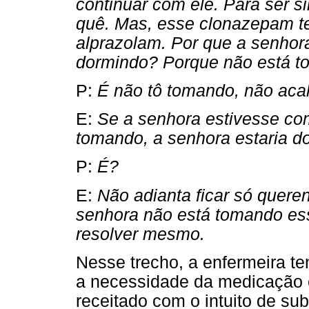
continuar com ele. Para ser s
quê. Mas, esse clonazepam t
alprazolam. Por que a senhora
dormindo? Porque não está t
P:
É não tô tomando, não aca
E:
Se a senhora estivesse co
tomando, a senhora estaria d
P:
É?
E:
Não adianta ficar só queren
senhora não está tomando e
resolver mesmo.
Nesse trecho, a enfermeira te
a necessidade da medicação e
receitado com o intuito de sub