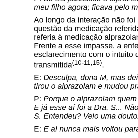
meu filho agora; ficava pelo m
Ao longo da interação não fo
questão da medicação referida
referia à medicação alprazol
Frente a esse impasse, a enfer
esclarecimento com o intuit
(10-11,15)
transmitida
.
E:
Desculpa, dona M, mas dei
tirou o alprazolam e mudou p
P:
Porque o alprazolam quem 
E já esse aí foi a Dra. S... N
S. Entendeu? Veio uma doutor
E:
E aí nunca mais voltou par