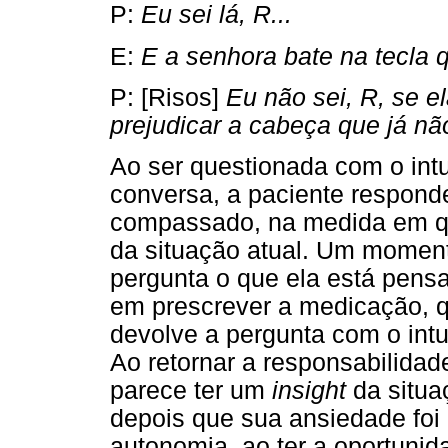
P:
Eu sei lá, R...
E:
E a senhora bate na tecla 
P: [Risos]
Eu não sei, R, se el
prejudicar a cabeça que já nã
Ao ser questionada com o intu
conversa, a paciente respon
compassado, na medida em qu
da situação atual. Um moment
pergunta o que ela está pens
em prescrever a medicação, 
devolve a pergunta com o intu
Ao retornar a responsabilidade
parece ter um
insight
da situa
depois que sua ansiedade foi
autonomia, ao ter a oportunid