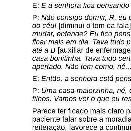
E:
E a senhora fica pensando
P:
Não consigo dormir, R, eu 
do céu!
[diminui o tom da fala]
mudar, entende? Eu fico pens
ficar mais em dia. Tava tudo 
até a B
[auxiliar de enferma
casa bonitinha. Tava tudo cert
apertado. Não tem como, né..
E:
Então, a senhora está pen
P:
Uma casa maiorzinha, né, o
filhos. Vamos ver o que eu re
Parece ter ficado mais claro 
paciente falar sobre a moradia
reiteração, favorece a continu