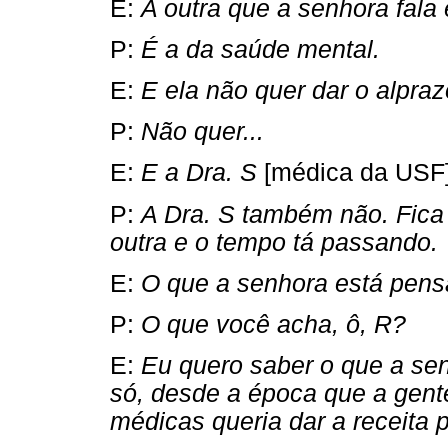
E:
A outra que a senhora fala
P:
É a da saúde mental.
E:
E ela não quer dar o alpra
P:
Não quer...
E:
E a Dra. S
[médica da USF
P:
A Dra. S também não. Fica
outra e o tempo tá passando.
E:
O que a senhora está pens
P:
O que você acha, ô, R?
E:
Eu quero saber o que a se
só, desde a época que a gen
médicas queria dar a receita p