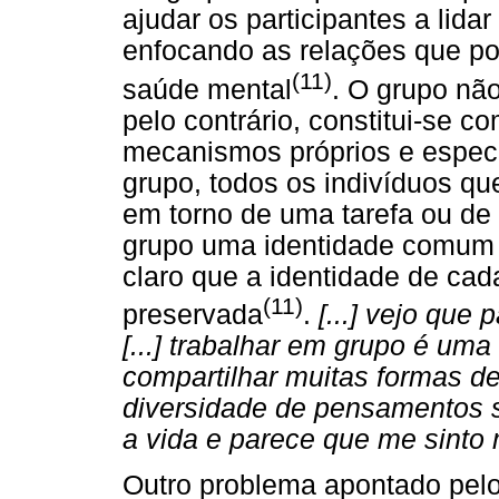
ajudar os participantes a lida
enfocando as relações que p
(11)
saúde mental
. O grupo nã
pelo contrário, constitui-se 
mecanismos próprios e especí
grupo, todos os indivíduos q
em torno de uma tarefa ou de
grupo uma identidade comum g
claro que a identidade de ca
(11)
preservada
.
[...] vejo que 
[...] trabalhar em grupo é um
compartilhar muitas formas d
diversidade de pensamentos s
a vida e parece que me sint
Outro problema apontado pe