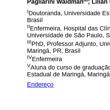
Pagliarini Waidman
; Lílian
I
Doutoranda, Universidade Es
Brasil
II
Enfermeira, Hospital das Clí
Universidade de São Paulo, S
III
PhD, Professor Adjunto, Uni
Maringá, PR, Brasil
IV
Enfermeira
V
Aluna do curso de graduaçã
Estadual de Maringá, Maringá,
Endereço