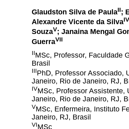
II
Glaudston Silva de Paula
; 
I
Alexandre Vicente da Silva
V
Souza
; Janaina Mengal Go
VII
Guerra
II
MSc, Professor, Faculdade G
Brasil
III
PhD, Professor Associado, 
Janeiro, Rio de Janeiro, RJ, B
IV
MSc, Professor Assistente,
Janeiro, Rio de Janeiro, RJ, B
V
MSc, Enfermeira, Instituto Fe
Janeiro, RJ, Brasil
VI
MSc