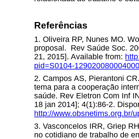
Referências
1. Oliveira RP, Nunes MO. Wor
proposal. Rev Saúde Soc. 2008
21, 2015]. Available from:
http
pid=S0104-1290200800040000
2. Campos AS, Pierantoni CR.
tema para a cooperação inter
saúde. Rev Eletron Com Inf I
18 jan 2014]; 4(1):86-2. Dispo
http://www.obsnetims.org.b
3. Vasconcelos IRR, Griep RH
no cotidiano de trabalho de e