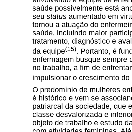
saúde possivelmente está anco
seu
status
aumentado em virtu
tornou a atuação do enfermeir
saúde, incluindo maior partic
tratamento, diagnóstico e ava
(15)
da equipe
. Portanto, é fu
enfermagem busque sempre co
no trabalho, a fim de enfrenta
impulsionar o crescimento do
O predomínio de mulheres en
é histórico e vem se associan
patriarcal da sociedade, que
classe desvalorizada e inferio
objeto de trabalho e estudo da
com atividades femininas. Al