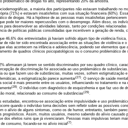
o problemático de drogas foi alto, representando 20% da amostra.
ociodemográficas, a maioria dos participantes não estavam trabalhando no 
ópria (71%) e estavam insatisfeitos com sua situação financeira (60%). Ess
tico de drogas. Há a hipótese de as pessoas mais insatisfeitas pertencerem
ue pode ter maiores repercussões com o desemprego. Além disso, os indiví
es para desenvolver as atividades laborais, tanto por condições relacionadas
ncia de políticas públicas consolidadas que incentivem a geração de renda, 
que 46,6% dos entrevistados já haviam sofrido algum tipo de violência física,
ar de não ter sido encontrada associação entre as situações de violência e o
ma que elas acontecem na infância e adolescência, podendo ser elementos qu
ramento de quadros clínicos psicopatológicos ou o consumo problemático de 
,2% afirmaram já terem se sentido discriminados por seu quadro clínico, carac
ercepção de discriminação foi associada ao uso problemático de substância
nia ou que fazem uso de substâncias, muitas vezes, sofrem estigmatização e
(27)
blemáticas, a estigmatização parece aumentar
. O serviço de saúde menta
social é mais presente entre os usuários, influenciando no tratamento e na 
(28)
tamente
. O indivíduo com diagnóstico de esquizofrenia e que faz uso de d
(29)
ação moral, relacionado ao consumo de substâncias
.
as estudadas, encontrou-se associação entre impulsividade e uso problemátic
corre quando o indivíduo toma decisões sem refletir sobre as possíveis con
om o alívio de alguns sintomas, como os de humor, entretanto, também parec
res prognósticos. Assim, muitos usuários, mesmo sabendo do alívio causado 
e dos efeitos ruins que já vivenciaram. Pessoas mais impulsivas teriam mais
(7)
de consumo, focando-se no alívio inicial
.