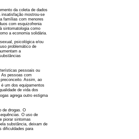
momento da coleta de dados
a insatisfação mostrou-se
 a famílias com menores
duos com esquizofrenia
 à sintomatologia como
como a economia solidária.
 sexual, psicológica e/ou
 uso problemático de
e aumentam a
substâncias
terísticas pessoais ou
s. As pessoas com
 preconceito. Assim, ao
l é um dos equipamentos
qualidade de vida dos
rogas agrega outro estigma
o de drogas. O
sequências. O uso de
e piorar sintomas
pela substância, deixam de
 dificuldades para