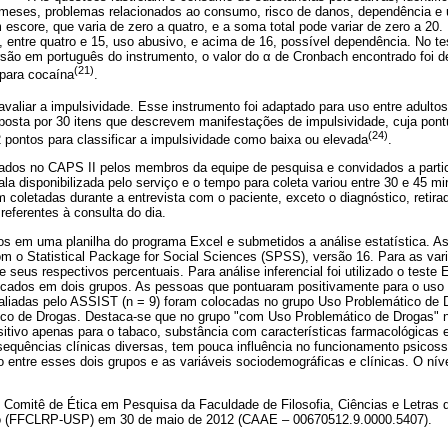
s meses, problemas relacionados ao consumo, risco de danos, dependência e 
escore, que varia de zero a quatro, e a soma total pode variar de zero a 20. 
, entre quatro e 15, uso abusivo, e acima de 16, possível dependência. No te
rsão em português do instrumento, o valor do α de Cronbach encontrado foi de
(21)
para cocaína
.
 avaliar a impulsividade. Esse instrumento foi adaptado para uso entre adultos
posta por 30 itens que descrevem manifestações de impulsividade, cuja pont
(24)
 pontos para classificar a impulsividade como baixa ou elevada
.
ados no CAPS II pelos membros da equipe de pesquisa e convidados a partic
a disponibilizada pelo serviço e o tempo para coleta variou entre 30 e 45 m
 coletadas durante a entrevista com o paciente, exceto o diagnóstico, retir
eferentes à consulta do dia.
s em uma planilha do programa Excel e submetidos a análise estatística. As 
com o Statistical Package for Social Sciences (SPSS), versão 16. Para as var
 seus respectivos percentuais. Para análise inferencial foi utilizado o teste 
ificados em dois grupos. As pessoas que pontuaram positivamente para o uso 
liadas pelo ASSIST (n = 9) foram colocadas no grupo Uso Problemático de 
co de Drogas. Destaca-se que no grupo "com Uso Problemático de Drogas" 
tivo apenas para o tabaco, substância com características farmacológicas e
equências clínicas diversas, tem pouca influência no funcionamento psicosso
entre esses dois grupos e as variáveis sociodemográficas e clínicas. O níve
o Comitê de Ética em Pesquisa da Faculdade de Filosofia, Ciências e Letras 
o (FFCLRP-USP) em 30 de maio de 2012 (CAAE – 00670512.9.0000.5407).