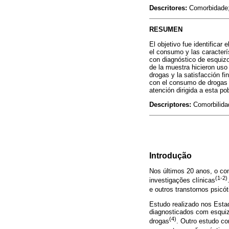
Descritores:
Comorbidade; 
RESUMEN
El objetivo fue identificar
el consumo y las caracterí
con diagnóstico de esquiz
de la muestra hicieron uso
drogas y la satisfacción fi
con el consumo de drogas e
atención dirigida a esta po
Descriptores:
Comorbilidad
Introdução
Nos últimos 20 anos, o co
(1-2)
investigações clínicas
e outros transtornos psicót
Estudo realizado nos Estad
diagnosticados com esquizo
(4)
drogas
. Outro estudo c