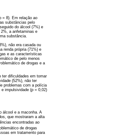
p = 8). Em relação ao
ras substâncias pelo
seguido do álcool (7%) e
 2%, a anfetaminas e
uma substância.
53%), não era casada ou
a renda própria (71%) e
gas e as características
lemático de pelo menos
roblemático de drogas e a
o ter dificuldades em tomar
vidade (52%), não ter
 de problemas com a polícia
 e impulsividade (p = 0,02)
o álcool e a maconha. A
dos, que mostraram a alta
lências encontradas ao
oblemático de drogas
ssoas em tratamento para