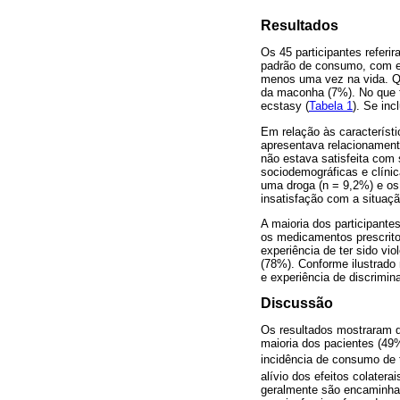
Resultados
Os 45 participantes referi
padrão de consumo, com exc
menos uma vez na vida. Qu
da maconha (7%). No que t
ecstasy (
Tabela 1
). Se in
Em relação às característ
apresentava relacionamento
não estava satisfeita com 
sociodemográficas e clíni
uma droga (n = 9,2%) e os
insatisfação com a situaçã
A maioria dos participante
os medicamentos prescritos
experiência de ter sido vi
(78%). Conforme ilustrado
e experiência de discrimin
Discussão
Os resultados mostraram qu
maioria dos pacientes (49
incidência de consumo de t
alívio dos efeitos colatera
geralmente são encaminha