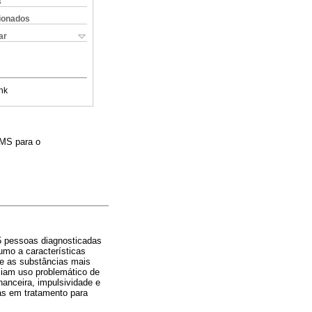
s
cionados
ar
nk
OMS para o
5 pessoas diagnosticadas
umo a características
re as substâncias mais
ziam uso problemático de
anceira, impulsividade e
as em tratamento para