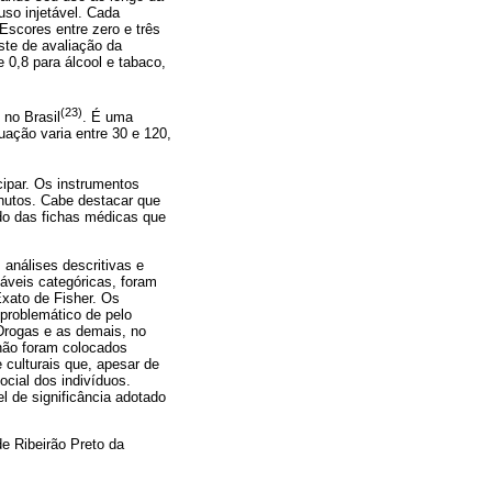
uso injetável. Cada
Escores entre zero e três
ste de avaliação da
 0,8 para álcool e tabaco,
(23)
 no Brasil
. É uma
uação varia entre 30 e 120,
ipar. Os instrumentos
inutos. Cabe destacar que
ado das fichas médicas que
análises descritivas e
iáveis categóricas, foram
Exato de Fisher. Os
problemático de pelo
Drogas e as demais, no
não foram colocados
 culturais que, apesar de
cial dos indivíduos.
l de significância adotado
de Ribeirão Preto da