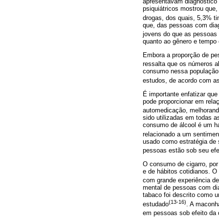
apresentavam diagnóstico 
psiquiátricos mostrou que
drogas, dos quais, 5,3% t
que, das pessoas com diag
jovens do que as pessoas
quanto ao gênero e tempo 
Embora a proporção de pes
ressalta que os números 
consumo nessa população.
estudos, de acordo com a
É importante enfatizar que
pode proporcionar em rela
automedicação, melhorando
sido utilizadas em todas a
consumo de álcool é um há
relacionado a um sentimen
usado como estratégia de 
pessoas estão sob seu efe
O consumo de cigarro, por
e de hábitos cotidianos. O
com grande experiência de 
mental de pessoas com diag
tabaco foi descrito como 
(13-16)
estudado
. A maconha
em pessoas sob efeito da 