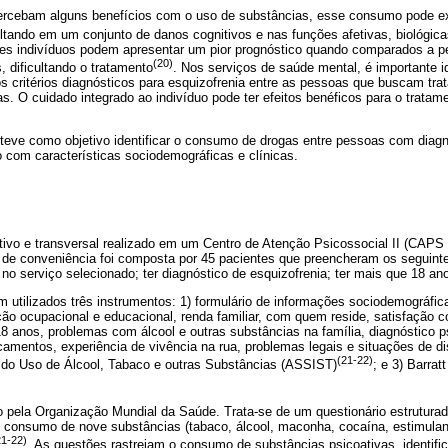
ercebam alguns benefícios com o uso de substâncias, esse consumo pode e
ultando em um conjunto de danos cognitivos e nas funções afetivas, biológica
ses indivíduos podem apresentar um pior prognóstico quando comparados a
(20)
 dificultando o tratamento
. Nos serviços de saúde mental, é importante i
 critérios diagnósticos para esquizofrenia entre as pessoas que buscam tr
s. O cuidado integrado ao indivíduo pode ter efeitos benéficos para o tratam
 teve como objetivo identificar o consumo de drogas entre pessoas com diagn
 com características sociodemográficas e clínicas.
itivo e transversal realizado em um Centro de Atenção Psicossocial II (CAPS 
ra de conveniência foi composta por 45 pacientes que preencheram os seguintes
no serviço selecionado; ter diagnóstico de esquizofrenia; ter mais que 18 an
m utilizados três instrumentos: 1) formulário de informações sociodemográfica
tuação ocupacional e educacional, renda familiar, com quem reside, satisfaçã
18 anos, problemas com álcool e outras substâncias na família, diagnóstico ps
camentos, experiência de vivência na rua, problemas legais e situações de di
(21-22)
 do Uso de Álcool, Tabaco e outras Substâncias (ASSIST)
; e 3) Barra
 pela Organização Mundial da Saúde. Trata-se de um questionário estruturad
 consumo de nove substâncias (tabaco, álcool, maconha, cocaína, estimulant
21-22)
. As questões rastreiam o consumo de substâncias psicoativas, identifi