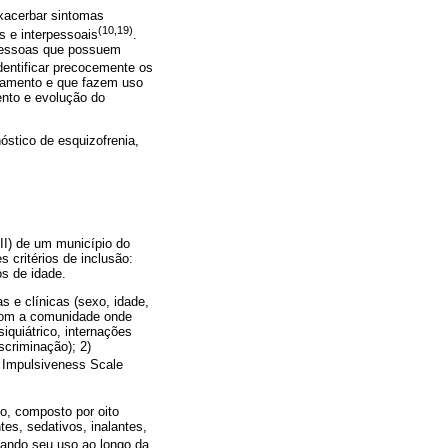
xacerbar sintomas
(10,19)
s e interpessoais
.
 pessoas que possuem
dentificar precocemente os
atamento e que fazem uso
ento e evolução do
óstico de esquizofrenia,
II) de um município do
 critérios de inclusão:
os de idade.
s e clínicas (sexo, idade,
o com a comunidade onde
iquiátrico, internações
scriminação); 2)
tt Impulsiveness Scale
o, composto por oito
es, sedativos, inalantes,
cando seu uso ao longo da