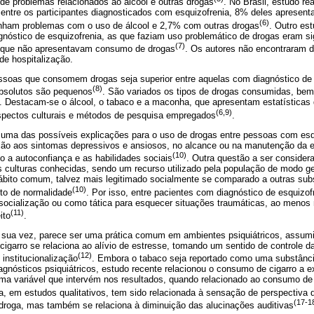
de problemas relacionados ao álcool e outras drogas
. No Brasil, estudo r
, entre os participantes diagnosticados com esquizofrenia, 8% deles apresen
(6)
inham problemas com o uso de álcool e 2,7% com outras drogas
. Outro es
nóstico de esquizofrenia, as que faziam uso problemático de drogas eram si
(7)
 que não apresentavam consumo de drogas
. Os autores não encontraram di
de hospitalização.
soas que consomem drogas seja superior entre aquelas com diagnóstico de es
(8)
absolutos são pequenos
. São variados os tipos de drogas consumidas, be
 Destacam-se o álcool, o tabaco e a maconha, que apresentam estatísticas
(6,9)
spectos culturais e métodos de pesquisa empregados
.
 uma das possíveis explicações para o uso de drogas entre pessoas com esqu
ção aos sintomas depressivos e ansiosos, no alcance ou na manutenção da eu
(10)
 a autoconfiança e as habilidades sociais
. Outra questão a ser consider
s culturas conhecidas, sendo um recurso utilizado pela população de modo ge
bito comum, talvez mais legitimado socialmente se comparado a outras subs
(10)
to de normalidade
. Por isso, entre pacientes com diagnóstico de esquizofr
socialização ou como tática para esquecer situações traumáticas, ao menos
(11)
ito
.
 sua vez, parece ser uma prática comum em ambientes psiquiátricos, assumind
 cigarro se relaciona ao alívio de estresse, tomando um sentido de controle d
(12)
institucionalização
. Embora o tabaco seja reportado como uma substânci
nósticos psiquiátricos, estudo recente relacionou o consumo de cigarro a e
uma variável que intervém nos resultados, quando relacionado ao consumo 
, em estudos qualitativos, tem sido relacionada à sensação de perspectiva de
(17-1
droga, mas também se relaciona à diminuição das alucinações auditivas