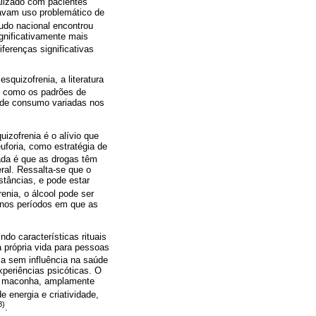
ealizado com pacientes
tavam uso problemático de
tudo nacional encontrou
gnificativamente mais
ferenças significativas
quizofrenia, a literatura
m como os padrões de
 de consumo variadas nos
izofrenia é o alívio que
foria, como estratégia de
ada é que as drogas têm
ral. Ressalta-se que o
tâncias, e pode estar
enia, o álcool pode ser
 nos períodos em que as
o características rituais
a própria vida para pessoas
a sem influência na saúde
xperiências psicóticas. O
de maconha, amplamente
 energia e criatividade,
8)
.