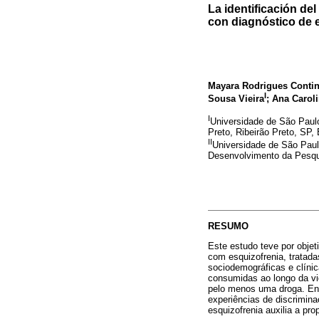
La identificación de
con diagnóstico de 
Mayara Rodrigues Conti
I
Sousa Vieira
; Ana Caroli
I
Universidade de São Paulo
Preto, Ribeirão Preto, SP, 
II
Universidade de São Pau
Desenvolvimento da Pesqu
RESUMO
Este estudo teve por obje
com esquizofrenia, tratada
sociodemográficas e clínic
consumidas ao longo da vi
pelo menos uma droga. Enc
experiências de discrimin
esquizofrenia auxilia a pr