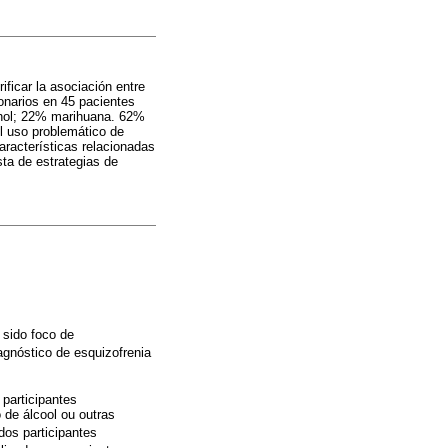
ificar la asociación entre
ionarios en 45 pacientes
ohol; 22% marihuana. 62%
l uso problemático de
características relacionadas
ta de estrategias de
 sido foco de
gnóstico de esquizofrenia
participantes
 de álcool ou outras
os participantes