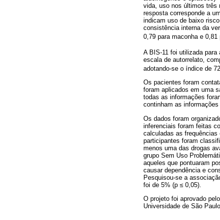
vida, uso nos últimos trê
resposta corresponde a um 
indicam uso de baixo risco
consistência interna da ve
0,79 para maconha e 0,81 
A BIS-11 foi utilizada para
escala de autorrelato, com
adotando-se o índice de 72
Os pacientes foram contat
foram aplicados em uma sal
todas as informações foram
continham as informações r
Os dados foram organizado
inferenciais foram feitas 
calculadas as frequências e
participantes foram class
menos uma das drogas ava
grupo Sem Uso Problemáti
aqueles que pontuaram posi
causar dependência e cons
Pesquisou-se a associação 
foi de 5% (p ≤ 0,05).
O projeto foi aprovado pel
Universidade de São Paul