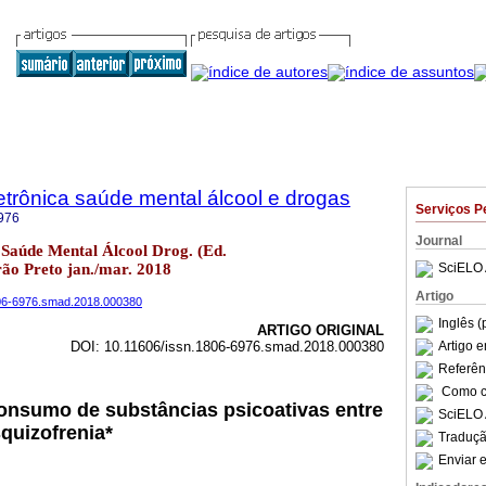
trônica saúde mental álcool e drogas
Serviços P
976
Journal
Saúde Mental Álcool Drog. (Ed.
irão Preto jan./mar. 2018
SciELO 
Artigo
1806-6976.smad.2018.000380
Inglês (
ARTIGO ORIGINAL
DOI: 10.11606/issn.1806-6976.smad.2018.000380
Artigo 
Referên
Como ci
consumo de substâncias psicoativas entre
SciELO 
quizofrenia*
Traduçã
Enviar e