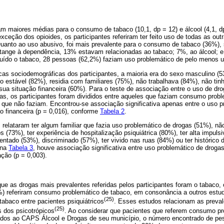
ram maiores médias para o consumo de tabaco (10,1, dp = 12) e álcool (4,1, d
eção dos opioides, os participantes referiram ter feito uso de todas as out
anto ao uso abusivo, foi mais prevalente para o consumo de tabaco (36%), 
ange à dependência, 13% estavam relacionadas ao tabaco; 7%, ao álcool; e
cluído o tabaco, 28 pessoas (62,2%) faziam uso problemático de pelo menos 
icas sociodemográficas dos participantes, a maioria era do sexo masculino (
 estável (82%), residia com familiares (75%), não trabalhava (84%), não tinh
sua situação financeira (60%). Para o teste de associação entre o uso de dro
cas, os participantes foram divididos entre aqueles que faziam consumo prob
 que não faziam. Encontrou-se associação significativa apenas entre o uso p
o financeira (p = 0,016), conforme
Tabela 2
.
s relataram ter algum familiar que fazia uso problemático de drogas (51%), nã
 (73%), ter experiência de hospitalização psiquiátrica (80%), ter alta impulsi
olentado (53%), discriminado (57%), ter vivido nas ruas (84%) ou ter histórico
 na
Tabela 3
, houve associação significativa entre uso problemático de drogas
ação (p = 0,003).
e as drogas mais prevalentes referidas pelos participantes foram o tabaco, 
%) referiram consumo problemático de tabaco, em consonância a outros estu
(25)
abaco entre pacientes psiquiátricos
. Esses estudos relacionam as preva
(25)
is dos psicotrópicos
. Ao considerar que pacientes que referem consumo pr
dos ao CAPS Álcool e Drogas de seu município, o número encontrado de pe