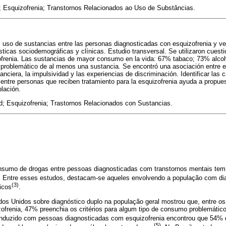
Esquizofrenia; Transtornos Relacionados ao Uso de Substâncias.
 el uso de sustancias entre las personas diagnosticadas con esquizofrenia y ver
sticas sociodemográficas y clínicas. Estudio transversal. Se utilizaron cuest
ofrenia. Las sustancias de mayor consumo en la vida: 67% tabaco; 73% alc
 problemático de al menos una sustancia. Se encontró una asociación entre e
nanciera, la impulsividad y las experiencias de discriminación. Identificar las 
ntre personas que reciben tratamiento para la esquizofrenia ayuda a propues
blación.
; Esquizofrenia; Trastornos Relacionados con Sustancias.
nsumo de drogas entre pessoas diagnosticadas com transtornos mentais tem
. Entre esses estudos, destacam-se aqueles envolvendo a população com dia
(3)
icos
.
os Unidos sobre diagnóstico duplo na população geral mostrou que, entre os 
frenia, 47% preenchia os critérios para algum tipo de consumo problemático
onduzido com pessoas diagnosticadas com esquizofrenia encontrou que 54% d
(5)