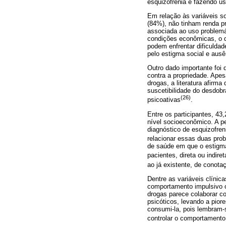
esquizofrenia e fazendo us
Em relação às variáveis s
(84%), não tinham renda pr
associada ao uso problemá
condições econômicas, o q
podem enfrentar dificuldad
pelo estigma social e ausê
Outro dado importante foi 
contra a propriedade. Apes
drogas, a literatura afir
suscetibilidade do desdob
(26)
psicoativas
.
Entre os participantes, 43
nível socioeconômico. A p
diagnóstico de esquizofre
relacionar essas duas pro
de saúde em que o estigma 
pacientes, direta ou indire
ao já existente, de conot
Dentre as variáveis clínic
comportamento impulsivo o
drogas parece colaborar c
psicóticos, levando a pio
consumi-la, pois lembram-s
controlar o comportamento 