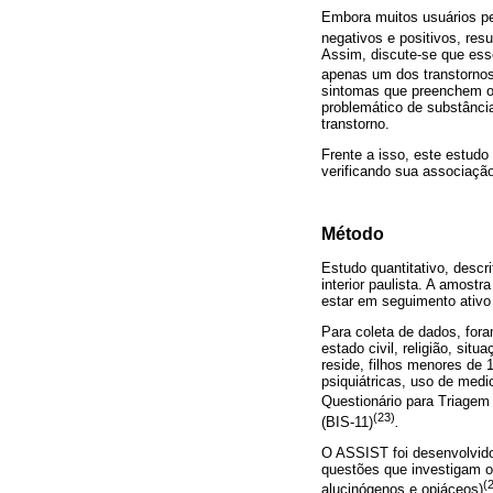
Embora muitos usuários p
negativos e positivos, res
Assim, discute-se que es
apenas um dos transtornos,
sintomas que preenchem os
problemático de substância
transtorno.
Frente a isso, este estudo
verificando sua associação
Método
Estudo quantitativo, descr
interior paulista. A amost
estar em seguimento ativo 
Para coleta de dados, fora
estado civil, religião, si
reside, filhos menores de 
psiquiátricas, uso de medi
Questionário para Triagem
(23)
(BIS-11)
.
O ASSIST foi desenvolvido
questões que investigam o
(
alucinógenos e opiáceos)