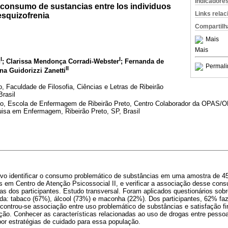
Indicadore
l consumo de sustancias entre los individuos
Links rela
esquizofrenia
Compartilh
Mais
Mais
I
I
n
; Clarissa Mendonça Corradi-Webster
; Fernanda de
Permali
II
na Guidorizzi Zanetti
, Faculdade de Filosofia, Ciências e Letras de Ribeirão
Brasil
lo, Escola de Enfermagem de Ribeirão Preto, Centro Colaborador da OPAS/
isa em Enfermagem, Ribeirão Preto, SP, Brasil
tivo identificar o consumo problemático de substâncias em uma amostra de 4
s em Centro de Atenção Psicossocial II, e verificar a associação desse cons
as dos participantes. Estudo transversal. Foram aplicados questionários sob
da: tabaco (67%), álcool (73%) e maconha (22%). Dos participantes, 62% fa
ontrou-se associação entre uso problemático de substâncias e satisfação fin
ação. Conhecer as características relacionadas ao uso de drogas entre pesso
opor estratégias de cuidado para essa população.