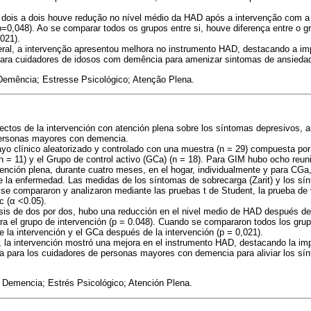
 dois a dois houve redução no nível médio da HAD após a intervenção com a 
p=0,048). Ao se comparar todos os grupos entre si, houve diferença entre o 
021).
ral, a intervenção apresentou melhora no instrumento HAD, destacando a imp
ara cuidadores de idosos com demência para amenizar sintomas de ansieda
emência; Estresse Psicológico; Atenção Plena.
fectos de la intervención con atención plena sobre los síntomas depresivos, a
personas mayores con demencia.
yo clínico aleatorizado y controlado con una muestra (n = 29) compuesta por
n = 11) y el Grupo de control activo (GCa) (n = 18). Para GIM hubo ocho reu
ención plena, durante cuatro meses, en el hogar, individualmente y para CGa, 
e la enfermedad. Las medidas de los síntomas de sobrecarga (Zarit) y los s
s se compararon y analizaron mediante las pruebas t de Student, la prueba d
c (
α
<0.05).
isis de dos por dos, hubo una reducción en el nivel medio de HAD después de 
ra el grupo de intervención (p = 0.048). Cuando se compararon todos los grup
e la intervención y el GCa después de la intervención (p = 0,021).
 la intervención mostró una mejora en el instrumento HAD, destacando la imp
na para los cuidadores de personas mayores con demencia para aliviar los sí
Demencia; Estrés Psicológico; Atención Plena.