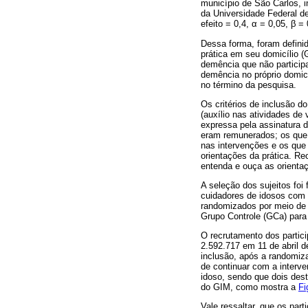
município de São Carlos, 
da Universidade Federal de
efeito = 0,4,
α
= 0,05,
β
= 
Dessa forma, foram defini
prática em seu domicílio (
demência que não partici
demência no próprio domicí
no término da pesquisa.
Os critérios de inclusão d
(auxílio nas atividades d
expressa pela assinatura 
eram remunerados; os que
nas intervenções e os que 
orientações da prática. R
entenda e ouça as orienta
A seleção dos sujeitos fo
cuidadores de idosos com d
randomizados por meio de 
Grupo Controle (GCa) para
O recrutamento dos partic
2.592.717 em 11 de abril 
inclusão, após a randomiz
de continuar com a interve
idoso, sendo que dois dest
do GIM, como mostra a
Fi
Vale ressaltar, que os par