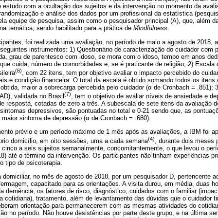
 estudo com a ocultação dos sujeitos e da intervenção no momento da avali
 randomização e análise dos dados por um profissional da estatística (pesqui
ela equipe de pesquisa, assim como o pesquisador principal (A), que, além 
na temática, sendo habilitado para a prática de
Mindfulness
.
ipantes, foi realizada uma avaliação, no período de maio a agosto de 2018, a
seguintes instrumentos: 1) Questionário de caracterização do cuidador com p
nda, grau de parentesco com idoso, se mora com o idoso, tempo em anos dedi
que cuida, número de comorbidades e, se é praticante de religião; 2) Escala 
(6)
ileira
, com 22 itens, tem por objetivo avaliar o impacto percebido do cuida
ais e condição financeira. O total da escala é obtido somando todos os itens 
btida, maior a sobrecarga percebida pelo cuidador (
α
de Cronbach = .851); 3
(7)
D), validada no Brasil
, tem o objetivo de avaliar níveis de ansiedade e d
e resposta, cotadas de zero a três. A subescala de sete itens da avaliação 
e sintomas depressivos, são pontuadas no total e 0-21 sendo que, as pontuaç
 maior sintoma de depressão (
α
de Cronbach = .680).
nto prévio e um período máximo de 1 mês após as avaliações, a IBM foi ap
(4)
óprio domicílio, em oito sessões, uma a cada semana
, durante dois meses 
cinco a seis sujeitos semanalmente, concomitantemente, o que levou o per
8) até o término da intervenção. Os participantes não tinham experiências p
o tipo de psicoterapia.
 domiciliar, no mês de agosto de 2018, por um pesquisador D, pertencente 
ermagem, capacitado para as orientações. A visita durou, em média, duas h
da demência, os fatores de risco, diagnóstico, cuidados com o familiar (impa
 cotidiana), tratamento, além de levantamento das dúvidas que o cuidador t
eberam orientação para permanecerem com as mesmas atividades do cotidian
ão no período. Não houve desistências por parte deste grupo, e na última s