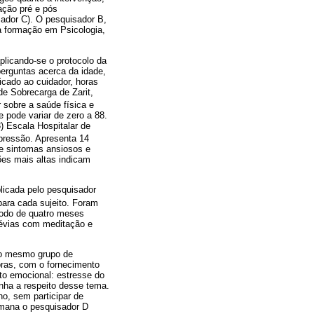
ação pré e pós
sador C). O pesquisador B,
da formação em Psicologia,
plicando-se o protocolo da
erguntas acerca da idade,
cado ao cuidador, horas
de Sobrecarga de Zarit,
r sobre a saúde física e
e pode variar de zero a 88.
) Escala Hospitalar de
epressão. Apresenta 14
de sintomas ansiosos e
ões mais altas indicam
licada pelo pesquisador
para cada sujeito. Foram
íodo de quatro meses
révias com meditação e
ao mesmo grupo de
oras, com o fornecimento
cto emocional: estresse do
inha a respeito desse tema.
o, sem participar de
emana o pesquisador D