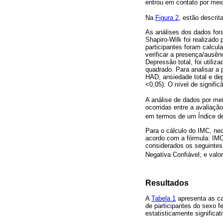
entrou em contato por meio
Na
Figura 2
, estão descri
As análises dos dados for
Shapiro-Wilk foi realizado
participantes foram calcul
verificar a presença/ausên
Depressão total, foi utiliz
quadrado. Para analisar a 
HAD, ansiedade total e dep
<0,05). O nível de signific
A análise de dados por me
ocorridas entre a avaliaçã
em termos de um Índice d
Para o cálculo do IMC, nec
acordo com a fórmula: IMC=
considerados os seguintes
Negativa Confiável; e val
Resultados
A
Tabela 1
apresenta as ca
de participantes do sexo f
estatisticamente significa