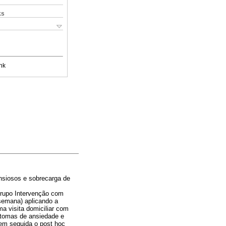
ks
nk
nsiosos e sobrecarga de
Grupo Intervenção com
semana) aplicando a
ma visita domiciliar com
ntomas de ansiedade e
 em seguida o post hoc