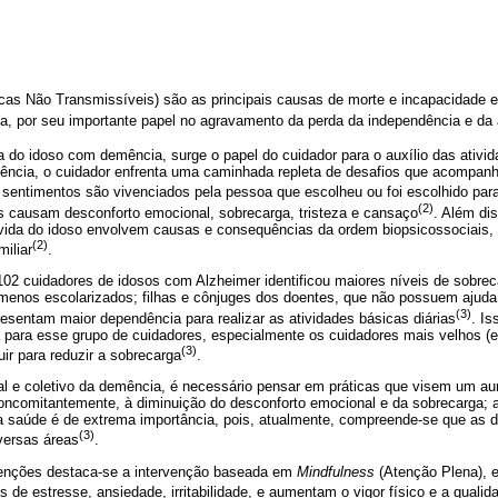
s Não Transmissíveis) são as principais causas de morte e incapacidade e
a, por seu importante papel no agravamento da perda da independência e da
a do idoso com demência, surge o papel do cuidador para o auxílio das ativid
ência, o cuidador enfrenta uma caminhada repleta de desafios que acompan
s sentimentos são vivenciados pela pessoa que escolheu ou foi escolhido par
(2)
s causam desconforto emocional, sobrecarga, tristeza e cansaço
. Além di
vida do idoso envolvem causas e consequências da ordem biopsicossociais
(2)
miliar
.
02 cuidadores de idosos com Alzheimer identificou maiores níveis de sobre
 menos escolarizados; filhas e cônjuges dos doentes, que não possuem ajuda
(3)
esentam maior dependência para realizar as atividades básicas diárias
. I
para esse grupo de cuidadores, especialmente os cuidadores mais velhos (
(3)
uir para reduzir a sobrecarga
.
ual e coletivo da demência, é necessário pensar em práticas que visem um 
concomitantemente, à diminuição do desconforto emocional e da sobrecarga; a
da saúde é de extrema importância, pois, atualmente, compreende-se que as d
(3)
ersas áreas
.
venções destaca-se a intervenção baseada em
Mindfulness
(Atenção Plena), 
s de estresse, ansiedade, irritabilidade, e aumentam o vigor físico e a qualid