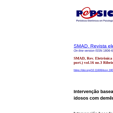
SMAD. Revista ele
On-line version
ISSN
1806-
SMAD, Rev. Eletrônica 
port.) vol.16 no.3 Ribei
https://doi.org/10.11606/issn.
Intervenção base
idosos com demê