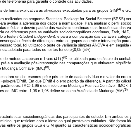
 de telefonema para garantir o controle das atividades.
(4)
tas de forma explicativa as atividades executadas para os grupos GIM
e GC
am realizadas no programa Statistical Package for Social Science (SPSS) ver
 para avaliar a aderência dos dados à normalidade. Para analisar o perfil soci
adas médias e desvio-padrão das variáveis contínuas e as frequências das va
cia de diferenças para as variáveis sociodemográficas contínuas, Zarit, HAD,
ado o teste
T-Student Independent
, e para a comparação das variáveis categóric
presença/ausência de diferenças entre os grupos controle e intervenção para a
ressão total, foi utilizado o teste de variância simples ANOVA e em seguida o
ância adotado para todos os testes foi de p
<
0,05 (5%).
(8)
io do método Jacobson e Truax (JT) )
foi utilizada para o cálculo da confia
o pré e a avaliação pós-intervenção nas comparações que obtiveram significânc
(8)
e Mudança Confiável (IMC)
.
essitam-se dos escores pré e pós-teste de cada indivíduo e o valor do erro p
pós-pré/EPdif. Em que EPdif é o erro padrão da diferença. A partir do cálcu
 parâmetros: IMC>1,96 é definido como Mudança Positiva Confiável; IMC <-
(8)
ores de IMC entre -1,96 e 1,96 define-se como Ausência de Mudança (AM)
.
racterísticas sociodemográficas dos participantes do estudo. Em ambos os 
eminino, que residiam com o idoso ao qual prestavam cuidados. Não foram ide
tivas entre os grupos GCa e GIM quanto às características sociodemográficas