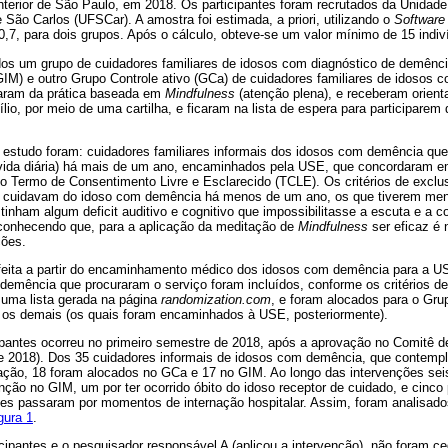
interior de São Paulo, em 2018. Os participantes foram recrutados da Unida
 São Carlos (UFSCar). A amostra foi estimada, a priori, utilizando o
Software
0,7, para dois grupos. Após o cálculo, obteve-se um valor mínimo de 15 indi
dos um grupo de cuidadores familiares de idosos com diagnóstico de demênci
GIM) e outro Grupo Controle ativo (GCa) de cuidadores familiares de idosos 
param da prática baseada em
Mindfulness
(atenção plena), e receberam orien
lio, por meio de uma cartilha, e ficaram na lista de espera para participarem 
o estudo foram: cuidadores familiares informais dos idosos com demência qu
e vida diária) há mais de um ano, encaminhados pela USE, que concordaram em
do Termo de Consentimento Livre e Esclarecido (TCLE). Os critérios de exclu
 cuidavam do idoso com demência há menos de um ano, os que tiverem me
tinham algum deficit auditivo e cognitivo que impossibilitasse a escuta e a
econhecendo que, para a aplicação da meditação de
Mindfulness
ser eficaz é 
ções.
i feita a partir do encaminhamento médico dos idosos com demência para a U
emência que procuraram o serviço foram incluídos, conforme os critérios de
uma lista gerada na página
randomization.com
, e foram alocados para o Gru
 os demais (os quais foram encaminhados à USE, posteriormente).
ipantes ocorreu no primeiro semestre de 2018, após a aprovação no Comitê d
de 2018). Dos 35 cuidadores informais de idosos com demência, que contempl
ação, 18 foram alocados no GCa e 17 no GIM. Ao longo das intervenções seis
nção no GIM, um por ter ocorrido óbito do idoso receptor de cuidado, e cinco 
es passaram por momentos de internação hospitalar. Assim, foram analisados 
gura 1
.
ticipantes e o pesquisador responsável A (aplicou a intervenção), não foram c