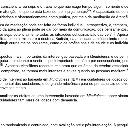
consciência, ou seja, é o trabalho que não exige tempo algum, somente o de
(4)
r atenção no que se está fazendo, sem julgamentos
. A capacidade de con
cuidadosa e sistematicamente como prática, por meio da meditação da Atençã
a da meditação pode ser feita de forma individual, introspectivo, e, também,
o da atenção plena pode se dar por meio da comunicação, dos pensamentos,
(5)
 ou seja, potencialmente todas as situações cotidianas são cabíveis
. Apesa
tura oriental milenar e à doutrina Budista, na atualidade a prática tenta rom
atingir outros meios populares, como o de profissionais de saúde e os indiví
spectos mais importantes da intervenção baseada em
Mindfulness
é de perm
udar o praticante a sentir o que é importante ou não e por consequência, possi
(5)
. Avanços científicos recentes relataram que as áreas do cérebro associa
(
e compaixão, se tornam mais intensas e ativas quando as pessoas meditam
ão de intervenção baseada em
Mindfulness
(IBM) em cuidadores de idosos co
 mental dos cuidadores, e de grande relevância para os profissionais de di
envelhecimento.
 analisar os efeitos de uma intervenção baseada em
Mindfulness
sobre sinto
cuidadores familiares de idosos com demência.
ico randomizado e controlado, com avaliação pré e pós-intervenção. A pesquis