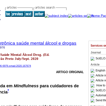
trônica saúde mental álcool e drogas
Services 
6976
Journal
Saúde Mental Álcool Drog. (Ed.
rão Preto July/Sept. 2020
SciELO 
Article
1806-6976.smad.2020.167674
English
ARTIGO ORIGINAL
Article 
Article 
ada em
Mindfulness
para cuidadores de
How to c
*
SciELO 
ncia
Automati
Send thi