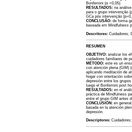
Bonferroni (
α
<0,05).
RESULTADOS:
na análise
para o grupo intervenção (
GCa pós intervenção (p=0,
CONCLUSÃO:
de forma ge
baseada em
Mindfulness
p
Descritores:
Cuidadores; D
RESUMEN
OBJETIVO:
analizar los e
cuidadores familiares de 
MÉTODO:
este es un ensa
con atención plena (GIM) (
aplicando meditación de at
hogar con orientación sobr
depresión entre los grupo
luego el Bonferroni post ho
RESULTADOS:
en el anál
práctica de Mindfulness pa
entre el grupo GIM antes d
CONCLUSIÓN:
en general,
basada en la atención ple
depresión.
Descriptores:
Cuidadores; 