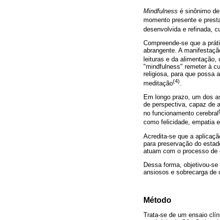
Mindfulness
é sinônimo de 
momento presente e presta
desenvolvida e refinada, 
Compreende-se que a prátic
abrangente. A manifestaçã
leituras e da alimentação,
"mindfulness" remeter à cul
religiosa, para que possa 
(4)
meditação
.
Em longo prazo, um dos a
de perspectiva, capaz de aj
no funcionamento cerebral
como felicidade, empatia 
Acredita-se que a aplicaç
para preservação do estado
atuam com o processo de 
Dessa forma, objetivou-se
ansiosos e sobrecarga de 
Método
Trata-se de um ensaio clín