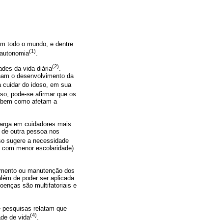
m todo o mundo, e dentre
(1)
 autonomia
.
(2)
ades da vida diária
.
ham o desenvolvimento da
a cuidar do idoso, em sua
sso, pode-se afirmar que os
, bem como afetam a
carga em cuidadores mais
 de outra pessoa nos
sso sugere a necessidade
e com menor escolaridade)
aumento ou manutenção dos
lém de poder ser aplicada
oenças são multifatoriais e
e pesquisas relatam que
(4)
ade de vida
.