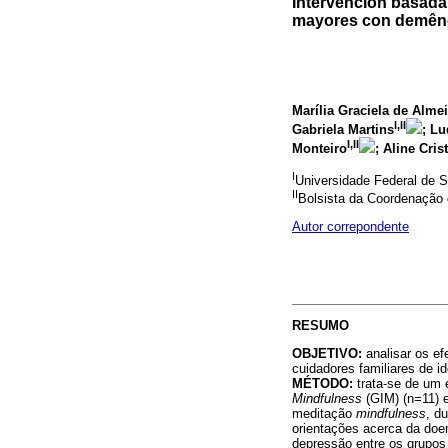
Intervención basada
mayores con demên
Marília Graciela de Alm
I,II
Gabriela Martins
; L
I,II
Monteiro
; Aline Cris
I
Universidade Federal de S
II
Bolsista da Coordenação 
Autor correpondente
RESUMO
OBJETIVO:
analisar os e
cuidadores familiares de 
MÉTODO:
trata-se de um 
Mindfulness
(GIM) (n=11) e
meditação
mindfulness
, d
orientações acerca da doe
depressão entre os grupos