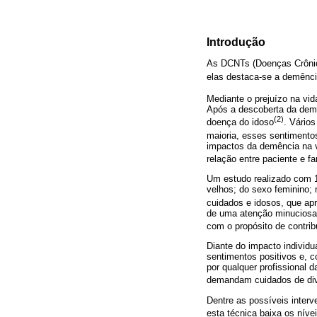
Introdução
As DCNTs (Doenças Crônica
elas destaca-se a demênci
Mediante o prejuízo na vid
Após a descoberta da dem
(2)
doença do idoso
. Vário
maioria, esses sentimento
impactos da demência na 
relação entre paciente e fa
Um estudo realizado com 1
velhos; do sexo feminino;
cuidados e idosos, que apr
de uma atenção minuciosa 
com o propósito de contrib
Diante do impacto individ
sentimentos positivos e, 
por qualquer profissional 
demandam cuidados de div
Dentre as possíveis inter
esta técnica baixa os nívei