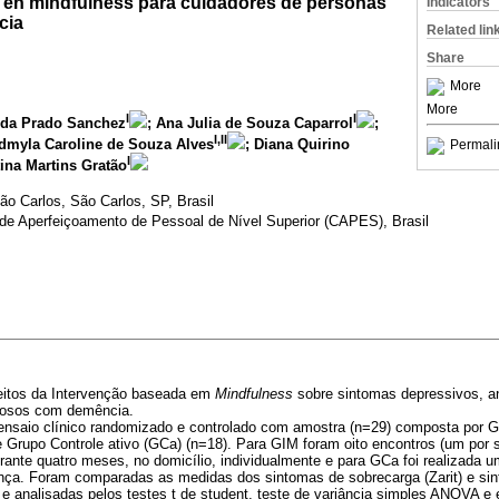
 en mindfulness para cuidadores de personas
Indicators
cia
Related lin
Share
More
More
I
I
eida Prado Sanchez
; Ana Julia de Souza Caparrol
;
I,II
udmyla Caroline de Souza Alves
; Diana Quirino
Permali
I
tina Martins Gratão
ão Carlos, São Carlos, SP, Brasil
de Aperfeiçoamento de Pessoal de Nível Superior (CAPES), Brasil
feitos da Intervenção baseada em
Mindfulness
sobre sintomas depressivos, a
idosos com demência.
ensaio clínico randomizado e controlado com amostra (n=29) composta por 
 Grupo Controle ativo (GCa) (n=18). Para GIM foram oito encontros (um por 
urante quatro meses, no domicílio, individualmente e para GCa foi realizada u
nça. Foram comparadas as medidas dos sintomas de sobrecarga (Zarit) e si
 e analisadas pelos testes t de student, teste de variância simples ANOVA e