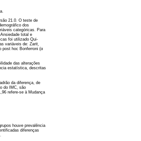
a.
são 21.0. O teste de
odemográfico dos
riáveis categóricas. Para
 Ansiedade total e
as foi utilizado Qui-
s variáveis de: Zarit,
 post hoc Bonferroni (
α
bilidade das alterações
ia estatística, descritas
adrão da diferença, de
lo do IMC, são
1,96 refere-se à Mudança
grupos houve prevalência
ntificadas diferenças
.