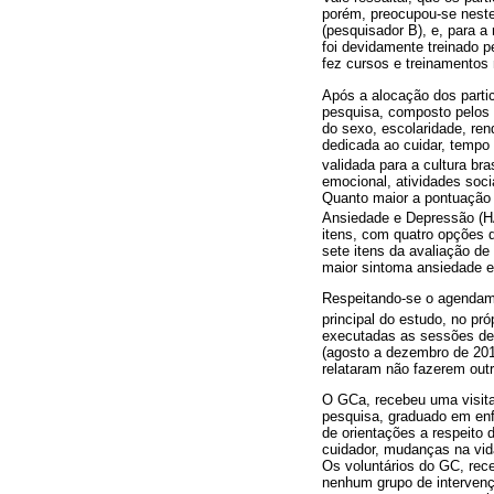
porém, preocupou-se neste
(pesquisador B), e, para a
foi devidamente treinado p
fez cursos e treinamentos 
Após a alocação dos partic
pesquisa, composto pelos 
do sexo, escolaridade, re
dedicada ao cuidar, tempo 
validada para a cultura bras
emocional, atividades soci
Quanto maior a pontuação o
Ansiedade e Depressão (HA
itens, com quatro opções d
sete itens da avaliação d
maior sintoma ansiedade e
Respeitando-se o agendame
principal do estudo, no pr
executadas as sessões de 
(agosto a dezembro de 201
relataram não fazerem outr
O GCa, recebeu uma visita
pesquisa, graduado em enf
de orientações a respeito 
cuidador, mudanças na vida
Os voluntários do GC, rec
nenhum grupo de intervenç