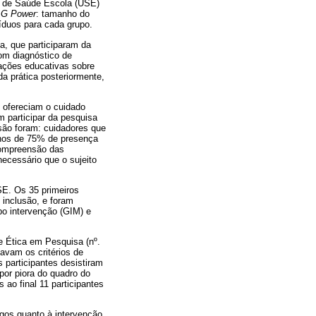
de de Saúde Escola (USE)
 G Power
: tamanho do
víduos para cada grupo.
a, que participaram da
com diagnóstico de
tações educativas sobre
da prática posteriormente,
e ofereciam o cuidado
 participar da pesquisa
são foram: cuidadores que
nos de 75% de presença
 compreensão das
necessário que o sujeito
SE. Os 35 primeiros
 inclusão, e foram
po intervenção (GIM) e
e Ética em Pesquisa (nº.
avam os critérios de
 participantes desistiram
por piora do quadro do
ao final 11 participantes
egos quanto à intervenção,