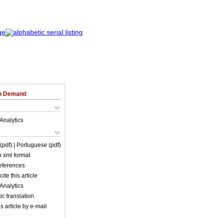
on Demand
Analytics
 (pdf)
| Portuguese (pdf)
in xml format
references
ite this article
Analytics
c translation
s article by e-mail