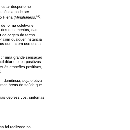
 estar desperto no
sciência pode ser
(4)
o Plena (
Mindfulness)
.
 de forma coletiva e
 dos sentimentos, das
r da origem do termo
per com qualquer instância
duos que fazem uso desta
itir uma grande sensação
bilitar efeitos positivos
das às emoções positivas,
5)
.
m demência, seja efetiva
versas áreas da saúde que
mas depressivos, sintomas
a foi realizada no