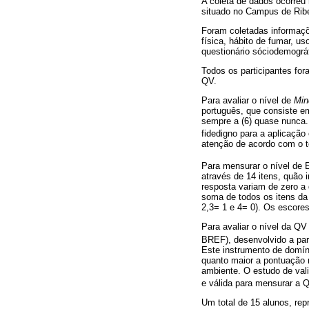
A coleta de dados ocorreu
situado no Campus de Ribe
Foram coletadas informaçõe
física, hábito de fumar, us
questionário sóciodemográf
Todos os participantes for
QV.
Para avaliar o nível de
Min
português, que consiste e
sempre a (6) quase nunca. 
fidedigno para a aplicação
atenção de acordo com o 
Para mensurar o nível de E
através de 14 itens, quão 
resposta variam de zero a
soma de todos os itens da 
2,3= 1 e 4= 0). Os escore
Para avaliar o nível da QV
BREF), desenvolvido a pa
Este instrumento de domíni
quanto maior a pontuação 
ambiente. O estudo de val
e válida para mensurar a Q
Um total de 15 alunos, re