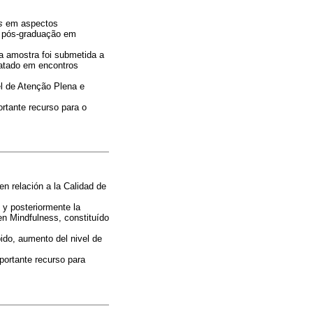
s
em aspectos
e pós-graduação em
a amostra foi submetida a
matado em encontros
l de Atenção Plena e
rtante recurso para o
n relación a la Calidad de
 y posteriormente la
n Mindfulness, constituído
ido, aumento del nivel de
portante recurso para