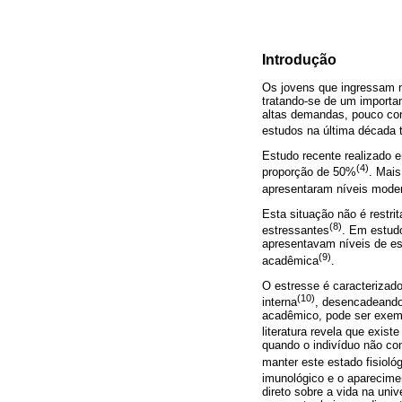
Introdução
Os jovens que ingressam n
tratando-se de um importa
altas demandas, pouco cont
estudos na última década 
Estudo recente realizado e
(4)
proporção de 50%
. Mai
apresentaram níveis moder
Esta situação não é rest
(8)
estressantes
. Em estud
apresentavam níveis de est
(9)
acadêmica
.
O estresse é caracterizad
(10)
interna
, desencadeando
acadêmico, pode ser exemp
literatura revela que exist
quando o indivíduo não co
manter este estado fisiol
imunológico e o aparecime
direto sobre a vida na uni