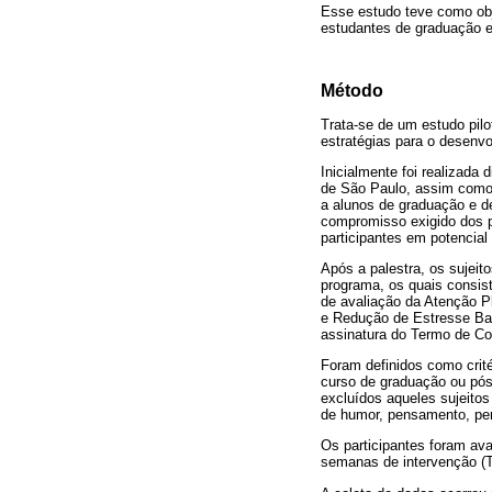
Esse estudo teve como obj
estudantes de graduação 
Método
Trata-se de um estudo pilot
estratégias para o desenv
Inicialmente foi realizada
de São Paulo, assim como 
a alunos de graduação e d
compromisso exigido dos p
participantes em potencia
Após a palestra, os sujeit
programa, os quais consis
de avaliação da Atenção P
e Redução de Estresse B
assinatura do Termo de Co
Foram definidos como crité
curso de graduação ou pó
excluídos aqueles sujeitos
de humor, pensamento, per
Os participantes foram ava
semanas de intervenção (T