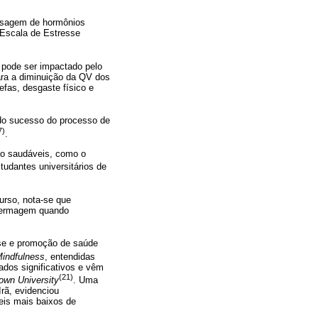
dosagem de hormônios
a Escala de Estresse
 pode ser impactado pelo
ara a diminuição da QV dos
efas, desgaste físico e
 do sucesso do processo de
7)
.
não saudáveis, como o
tudantes universitários de
urso, nota-se que
enfermagem quando
sse e promoção de saúde
indfulness
, entendidas
dos significativos e vêm
(21)
own University
. Uma
rã, evidenciou
eis mais baixos de