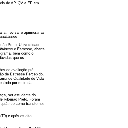
eis de AP, QV e EP em
liar, revisar e aprimorar as
indfulness
.
irão Preto, Universidade
dfulness
e Estresse, aberta
programa, bem como o
dúvidas que os
dos de avaliação pré-
ção de Estresse Percebido,
grama de Qualidade de Vida
festada por meio da
raça, ser estudante do
e Ribeirão Preto. Foram
iquiátrico como transtornos
(T0) e após as oito