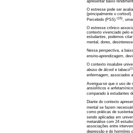
apresentar baixo rendimen
O estresse pode ser avali
(principalmente o cortisol
(15)
Percebido (PSS)
, uma
O estresse crônico associ
contexto vivenciado pelo 
estudantes, podemos citar:
mental, dores, desinteresse
Nessa perspectiva, a baix
ensino-aprendizagem, devid
O contexto insalubre unive
(1
abuso de álcool e tabaco
enfermagem, associados a
Averigua-se que o uso de 
ansiolíticos e anfetamíni
comparado à estudantes d
Diante do contexto aprese
mental se fazem necessár
como práticas de sustenta
sendo aplicadas em unive
metanálise com 24 estudos,
associações entre interve
depressão e do hormônio co