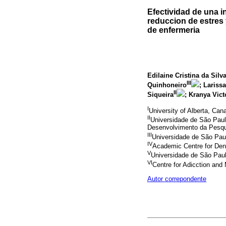
Efectividad de una 
reduccion de estres 
de enfermeria
Edilaine Cristina da Sil
III
Quinhoneiro
; Lariss
II
Siqueira
; Kranya Vict
I
University of Alberta, Can
II
Universidade de São Pau
Desenvolvimento da Pesqu
III
Universidade de São Paul
IV
Academic Centre for Den
V
Universidade de São Paulo
VI
Centre for Adicction and
Autor correpondente