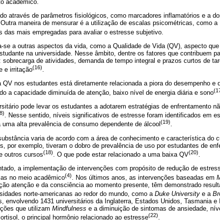
to acadêmico.
ado através de parâmetros fisiológicos, como marcadores inflamatórios e a 
). Outra maneira de mensurar é a utilização de escalas psicométricas, como 
s das mais empregadas para avaliar o estresse subjetivo.
a-se a outras aspectos da vida, como a Qualidade de Vida (QV), aspecto que
estudante na universidade. Nesse âmbito, dentre os fatores que contribuem p
 sobrecarga de atividades, demanda de tempo integral e prazos curtos de tar
(16)
 e irritação
.
a QV nos estudantes está diretamente relacionada a piora do desempenho e
(1
o a capacidade diminuída de atenção, baixo nível de energia diária e sono
rsitário pode levar os estudantes a adotarem estratégias de enfrentamento 
8)
. Nesse sentido, níveis significativos de estresse foram identificados em es
(19)
 uma alta prevalência de consumo dependente de álcool
.
substância varia de acordo com a área de conhecimento e característica do c
cos, por exemplo, tiveram o dobro de prevalência de uso por estudantes de 
(18)
(20)
e outros cursos
. O que pode estar relacionado a uma baixa QV
.
ntado, a implementação de intervenções com propósito de redução de estre
(4)
ias no meio acadêmico
. Nos últimos anos, as intervenções baseadas em
M
ção atenção e da consciência ao momento presente, têm demonstrado resulta
rsidades norte-americanas ao redor do mundo, como a
Duke University
e a
Br
 envolvendo 1431 universitários da Inglaterra, Estados Unidos, Tasmania e I
nções que utilizam
Mindfulness
e a diminuição de sintomas de ansiedade, nív
(22)
rtisol, o principal hormônio relacionado ao estresse
.