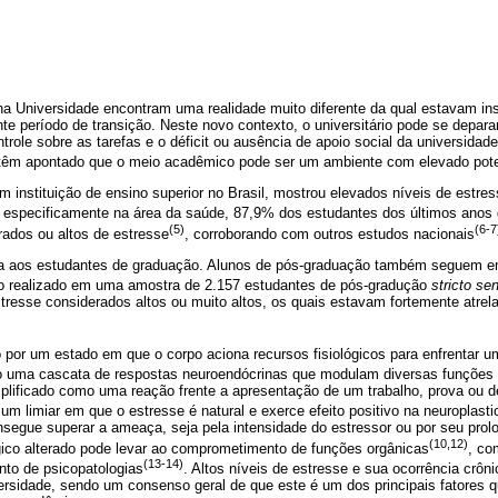
a Universidade encontram uma realidade muito diferente da qual estavam in
nte período de transição. Neste novo contexto, o universitário pode se dep
role sobre as tarefas e o déficit ou ausência de apoio social da universidade
têm apontado que o meio acadêmico pode ser um ambiente com elevado pote
m instituição de ensino superior no Brasil, mostrou elevados níveis de estr
s especificamente na área da saúde, 87,9% dos estudantes dos últimos anos
(5)
(6-7
ados ou altos de estresse
, corroborando com outros estudos nacionais
rita aos estudantes de graduação. Alunos de pós-graduação também seguem 
o realizado em uma amostra de 2.157 estudantes de pós-gradução
stricto se
resse considerados altos ou muito altos, os quais estavam fortemente atrela
o por um estado em que o corpo aciona recursos fisiológicos para enfrentar
 uma cascata de respostas neuroendócrinas que modulam diversas funções f
lificado como uma reação frente a apresentação de um trabalho, prova ou 
e um limiar em que o estresse é natural e exerce efeito positivo na neuroplasti
nsegue superar a ameaça, seja pela intensidade do estressor ou por seu pro
(10,12)
ógico alterado pode levar ao comprometimento de funções orgânicas
, co
(13-14)
nto de psicopatologias
. Altos níveis de estresse e sua ocorrência crô
versidade, sendo um consenso geral de que este é um dos principais fatores 