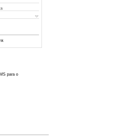
ks
nk
OMS para o