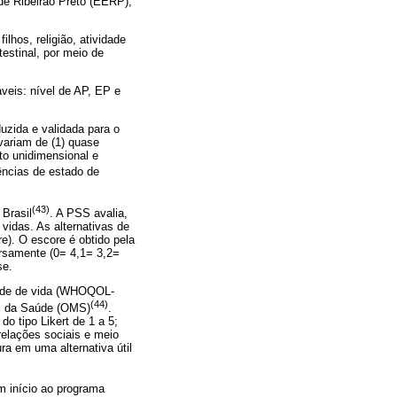
de Ribeirão Preto (EERP),
lhos, religião, atividade
testinal, por meio de
veis: nível de AP, EP e
uzida e validada para o
variam de (1) quase
to unidimensional e
ências de estado de
(43)
 Brasil
. A PSS avalia,
vidas. As alternativas de
). O escore é obtido pela
ersamente (0= 4,1= 3,2=
se.
idade de vida (WHOQOL-
(44)
al da Saúde (OMS)
.
o tipo Likert de 1 a 5;
elações sociais e meio
a em uma alternativa útil
 início ao programa