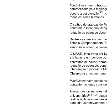
Mindfulness
, termo traduz
caracterizado pela regula
(23)
oposto à desatenção
, 
todos os seres humanos.
O cultivo de práticas de
Mi
conforme o indivíduo incor
redução do estresse decorr
Dentre as intervenções b
Terapia Comportamental 
sendo este último, o pione
O MBSR, idealizado por K
2,5 horas e um período de 
contextos de saúde, como 
redução de estresse, espe
intervenção o programa MB
Observou-se também que o
Mindfulness
vem sendo est
contexto nacional, conside
Apesar dos diversos estudo
(39-41)
universitários
, pouco
realidade, buscamos nesse
para lidar assertivamente