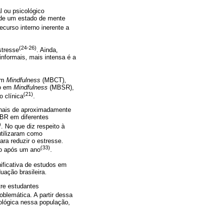
l ou psicológico
e de um estado de mente
curso interno inerente a
(24-26)
stresse
. Ainda,
informais, mais intensa é a
 em
Mindfulness
(MBCT),
do em
Mindfulness
(MBSR),
(21)
o clínica
.
anais de aproximadamente
SBR em diferentes
)
. No que diz respeito à
utilizaram como
ra reduzir o estresse.
(33)
mo após um ano
.
ificativa de estudos em
uação brasileira.
tre estudantes
oblemática. A partir dessa
ológica nessa população,