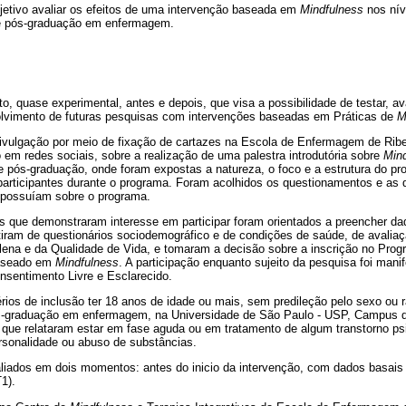
etivo avaliar os efeitos de uma intervenção baseada em
Mindfulness
nos nív
e pós-graduação em enfermagem.
o, quase experimental, antes e depois, que visa a possibilidade de testar, ava
olvimento de futuras pesquisas com intervenções baseadas em Práticas de
M
 divulgação por meio de fixação de cartazes na Escola de Enfermagem de Ribe
em redes sociais, sobre a realização de uma palestra introdutória sobre
Min
e pós-graduação, onde foram expostas a natureza, o foco e a estrutura do 
articipantes durante o programa. Foram acolhidos os questionamentos e as 
l possuíam sobre o programa.
os que demonstraram interesse em participar foram orientados a preencher da
tiram de questionários sociodemográfico e de condições de saúde, de avalia
lena e da Qualidade de Vida, e tomaram a decisão sobre a inscrição no Pro
aseado em
Mindfulness
. A participação enquanto sujeito da pesquisa foi mani
nsentimento Livre e Esclarecido.
rios de inclusão ter 18 anos de idade ou mais, sem predileção pelo sexo ou 
s-graduação em enfermagem, na Universidade de São Paulo - USP, Campus d
 que relataram estar em fase aguda ou em tratamento de algum transtorno ps
sonalidade ou abuso de substâncias.
liados em dois momentos: antes do inicio da intervenção, com dados basais 
1).