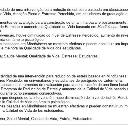
tividade de uma intervenção para redução de estresse baseada em
Mindfulnes
de Vida, Atenção Plena e Estresse Percebido, em estudantes de graduação 
umentos de avaliação para a construção de uma linha basal e posteriormente 
de Estresse e aumento da Qualidade de Vida baseado em
Mindfulness
, for
s.
ervenção, houve diminuição do nível de Estresse Percebido, aumento do níve
ida em âmbito psicológico.
es baseadas em
Mindfulness
se mostram efetivas e podem constituir um impo
 e melhora na Qualidade de Vida dos estudantes.
; Saúde Mental; Qualidade de Vida; Estresse; Estudantes.
ctividad de una intervención para reducción de estrés basada en Mindfulness e
rés Percibido, en universitarios y estudiantes de postgrado de Enfermería.
plicaron instrumentos de evaluación para la construcción de una línea basal
 Programa de Reducción de Estrés y aumento de la Calidad de Vida basado e
 durante ocho semanas consecutivas.
 que después de la intervención, hubo disminución del nivel de Estrés Percib
 la Calidad de Vida en ámbito psicológico.
nes basadas en Mindfulness se muestran efectivas y pueden constituir un im
 la Calidad de Vida de los estudiantes.
na; Salud Mental; Calidad de Vida; Estrés; Estudiantes.