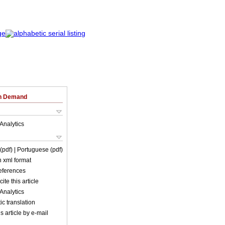
on Demand
Analytics
 (pdf)
| Portuguese (pdf)
in xml format
references
ite this article
Analytics
c translation
s article by e-mail