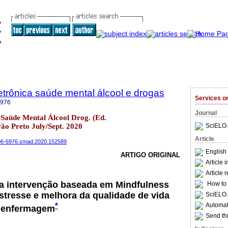
trônica saúde mental álcool e drogas
Services 
6976
Journal
Saúde Mental Álcool Drog. (Ed.
rão Preto July/Sept. 2020
SciELO 
Article
1806-6976.smad.2020.152589
English
ARTIGO ORIGINAL
Article 
Article 
ma intervenção baseada em Mindfulness
How to c
stresse e melhora da qualidade de vida
SciELO 
*
Automati
e enfermagem
Send thi