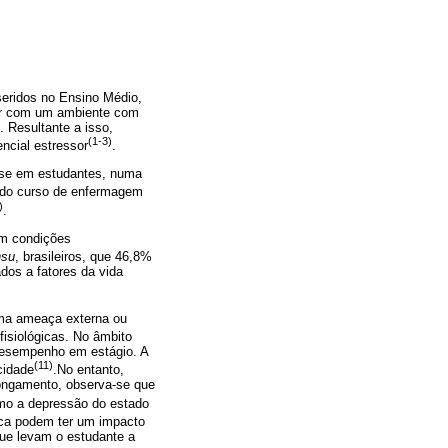
seridos no Ensino Médio,
arar com um ambiente com
. Resultante a isso,
(1-3)
ncial estressor
.
esse em estudantes, numa
 do curso de enfermagem
)
.
em condições
nsu
, brasileiros, que 46,8%
dos a fatores da vida
 uma ameaça externa ou
isiológicas. No âmbito
desempenho em estágio. A
(11)
cidade
.No entanto,
longamento, observa-se que
mo a depressão do estado
nica podem ter um impacto
que levam o estudante a