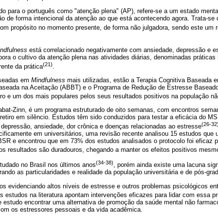
ido para o português como "atenção plena" (AP), refere-se a um estado menta
ção de forma intencional da atenção ao que está acontecendo agora. Trata-s
com propósito no momento presente, de forma não julgadora, sendo este um re
ndfulness
está correlacionado negativamente com ansiedade, depressão e e
pora o cultivo da atenção plena nas atividades diárias, denominadas práticas 
(21)
ente da prática
.
aseadas em
Mindfulness
mais utilizadas, estão a Terapia Cognitiva Baseada
Baseada na Aceitação (ABBT) e o Programa de Redução de Estresse Basea
iro e um dos mais populares pelos seus resultados positivos na população nã
abat-Zinn, é um programa estruturado de oito semanas, com encontros sem
retiro em silêncio. Estudos têm sido conduzidos para testar a eficácia do M
(26-32
depressão, ansiedade, dor crônica e doenças relacionadas ao estresse
cificamente em universitários, uma revisão recente analisou 15 estudos que 
SR e encontrou que em 73% dos estudos analisados o protocolo foi eficaz pa
s resultados são duradouros, chegando a manter os efeitos positivos mes
(34-38)
udado no Brasil nos últimos anos
, porém ainda existe uma lacuna sign
rando as particularidades e realidade da população universitária e de pós-grad
s evidenciando altos níveis de estresse e outros problemas psicológicos en
s estudos na literatura apontam intervenções eficazes para lidar com essa pr
 estudo encontrar uma alternativa de promoção da saúde mental não farmac
 com os estressores pessoais e da vida acadêmica.