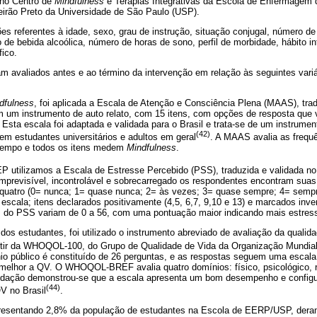
 no Centro de
Mindfulness
e Terapias Integrativas da Escola de Enfermagem 
irão Preto da Universidade de São Paulo (USP).
s referentes à idade, sexo, grau de instrução, situação conjugal, número de fi
o de bebida alcoólica, número de horas de sono, perfil de morbidade, hábito in
ico.
am avaliados antes e ao término da intervenção em relação às seguintes variá
dfulness
, foi aplicada a Escala de Atenção e Consciência Plena (MAAS), trad
m um instrumento de auto relato, com 15 itens, com opções de resposta que 
Esta escala foi adaptada e validada para o Brasil e trata-se de um instrumen
(42)
 em estudantes universitários e adultos em geral
. A MAAS avalia as frequ
tempo e todos os itens medem
Mindfulness
.
P utilizamos a Escala de Estresse Percebido (PSS), traduzida e validada no
imprevisível, incontrolável e sobrecarregado os respondentes encontram suas 
 quatro (0= nunca; 1= quase nunca; 2= às vezes; 3= quase sempre; 4= sempre
escala; itens declarados positivamente (4,5, 6,7, 9,10 e 13) e marcados inv
s do PSS variam de 0 a 56, com uma pontuação maior indicando mais estres
 dos estudantes, foi utilizado o instrumento abreviado de avaliação da qual
rtir da WHOQOL-100, do Grupo de Qualidade de Vida da Organização Mundi
o público é constituído de 26 perguntas, e as respostas seguem uma escala d
melhor a QV. O WHOQOL-BREF avalia quatro domínios: físico, psicológico, r
idação demonstrou-se que a escala apresenta um bom desempenho e configur
(44)
V no Brasil
.
presentando 2,8% da população de estudantes na Escola de EERP/USP, deram