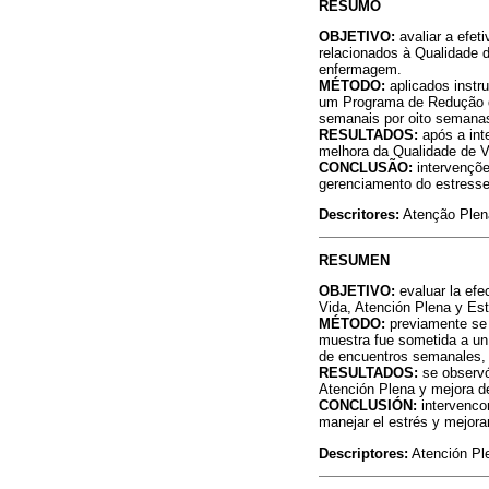
RESUMO
OBJETIVO:
avaliar a efe
relacionados à Qualidade 
enfermagem.
MÉTODO:
aplicados instr
um Programa de Redução 
semanais por oito semana
RESULTADOS:
após a int
melhora da Qualidade de V
CONCLUSÃO:
intervençõ
gerenciamento do estresse
Descritores:
Atenção Plena
RESUMEN
OBJETIVO:
evaluar la efe
Vida, Atención Plena y Est
MÉTODO:
previamente se a
muestra fue sometida a un
de encuentros semanales,
RESULTADOS:
se observó
Atención Plena y mejora de
CONCLUSIÓN:
intervenco
manejar el estrés y mejorar
Descriptores:
Atención Ple