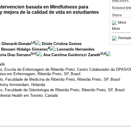
Indicators
intervencion basada en Mindfulness para
Related lin
y mejora de la calidad de vida en estudiantes
Share
More
More
Permali
I,II
va Gherardi-Donato
; Driele Cristina Gomes
II
a Bessani Hidalgo Gimenez
; Leonardo Hernandes
IV,V
VI,II
oria Diaz-Serrano
; Ana Carolina Guidorizzi Zanetti
adá
lo, Escola de Enfermagem de Ribeirão Preto, Centro Colaborador da OPAS/
isa em Enfermagem, Ribeirão Preto, SP, Brasil
o, Faculdade de Medicina de Ribeirão Preto, Ribeirão Preto, SP, Brasil
tistry Amsterdam, Holanda
, Faculdade de Odontologia de Ribeirão Preto, Ribeirão Preto, SP, Brasil
 Mental Health em Toronto, Canadá