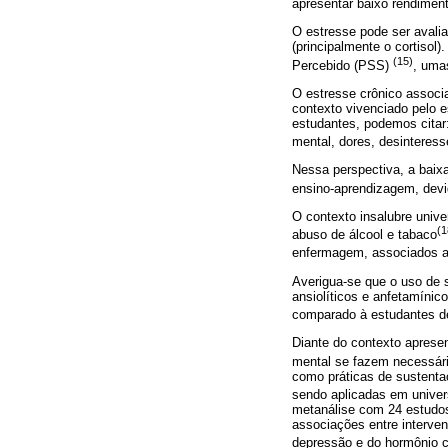
apresentar baixo rendimen
O estresse pode ser avali
(principalmente o cortisol
(15)
Percebido (PSS)
, uma
O estresse crônico associ
contexto vivenciado pelo 
estudantes, podemos citar:
mental, dores, desinteresse
Nessa perspectiva, a baix
ensino-aprendizagem, devid
O contexto insalubre unive
(1
abuso de álcool e tabaco
enfermagem, associados a
Averigua-se que o uso de 
ansiolíticos e anfetamíni
comparado à estudantes d
Diante do contexto aprese
mental se fazem necessár
como práticas de sustenta
sendo aplicadas em unive
metanálise com 24 estudos,
associações entre interve
depressão e do hormônio co