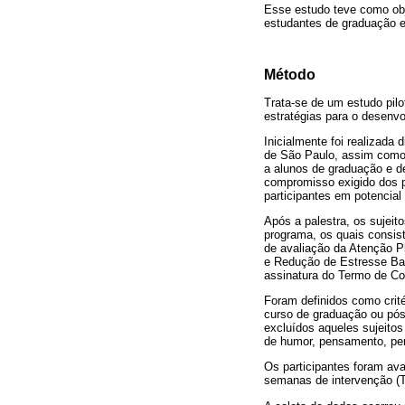
Esse estudo teve como obj
estudantes de graduação 
Método
Trata-se de um estudo pilot
estratégias para o desenv
Inicialmente foi realizada
de São Paulo, assim como 
a alunos de graduação e d
compromisso exigido dos p
participantes em potencia
Após a palestra, os sujeit
programa, os quais consis
de avaliação da Atenção P
e Redução de Estresse B
assinatura do Termo de Co
Foram definidos como crité
curso de graduação ou pó
excluídos aqueles sujeitos
de humor, pensamento, per
Os participantes foram ava
semanas de intervenção (T