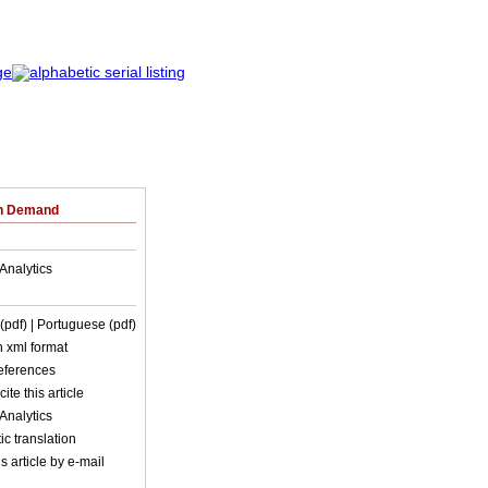
on Demand
Analytics
 (pdf)
| Portuguese (pdf)
in xml format
references
ite this article
Analytics
c translation
s article by e-mail