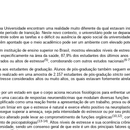
a Universidade encontram uma realidade muito diferente da qual estavam in
nte período de transição. Neste novo contexto, o universitário pode se dep
role sobre as tarefas e o déficit ou ausência de apoio social da universidade
têm apontado que o meio acadêmico pode ser um ambiente com elevado pote
m instituição de ensino superior no Brasil, mostrou elevados níveis de estr
s especificamente na área da saúde, 87,9% dos estudantes dos últimos anos
(5)
(6-7
ados ou altos de estresse
, corroborando com outros estudos nacionais
rita aos estudantes de graduação. Alunos de pós-graduação também seguem 
o realizado em uma amostra de 2.157 estudantes de pós-gradução
stricto se
resse considerados altos ou muito altos, os quais estavam fortemente atrela
o por um estado em que o corpo aciona recursos fisiológicos para enfrentar
 uma cascata de respostas neuroendócrinas que modulam diversas funções f
lificado como uma reação frente a apresentação de um trabalho, prova ou 
e um limiar em que o estresse é natural e exerce efeito positivo na neuroplasti
nsegue superar a ameaça, seja pela intensidade do estressor ou por seu pro
(10,12)
ógico alterado pode levar ao comprometimento de funções orgânicas
, co
(13-14)
nto de psicopatologias
. Altos níveis de estresse e sua ocorrência crô
versidade, sendo um consenso geral de que este é um dos principais fatores 