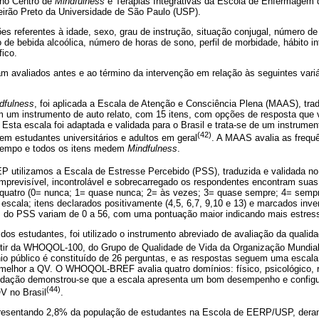
 no Centro de
Mindfulness
e Terapias Integrativas da Escola de Enfermagem 
irão Preto da Universidade de São Paulo (USP).
s referentes à idade, sexo, grau de instrução, situação conjugal, número de fi
o de bebida alcoólica, número de horas de sono, perfil de morbidade, hábito in
ico.
am avaliados antes e ao término da intervenção em relação às seguintes variá
dfulness
, foi aplicada a Escala de Atenção e Consciência Plena (MAAS), trad
m um instrumento de auto relato, com 15 itens, com opções de resposta que 
Esta escala foi adaptada e validada para o Brasil e trata-se de um instrumen
(42)
 em estudantes universitários e adultos em geral
. A MAAS avalia as frequ
tempo e todos os itens medem
Mindfulness
.
P utilizamos a Escala de Estresse Percebido (PSS), traduzida e validada no
imprevisível, incontrolável e sobrecarregado os respondentes encontram suas 
 quatro (0= nunca; 1= quase nunca; 2= às vezes; 3= quase sempre; 4= sempre
escala; itens declarados positivamente (4,5, 6,7, 9,10 e 13) e marcados inv
s do PSS variam de 0 a 56, com uma pontuação maior indicando mais estres
 dos estudantes, foi utilizado o instrumento abreviado de avaliação da qual
rtir da WHOQOL-100, do Grupo de Qualidade de Vida da Organização Mundi
o público é constituído de 26 perguntas, e as respostas seguem uma escala d
melhor a QV. O WHOQOL-BREF avalia quatro domínios: físico, psicológico, r
idação demonstrou-se que a escala apresenta um bom desempenho e configur
(44)
V no Brasil
.
presentando 2,8% da população de estudantes na Escola de EERP/USP, deram