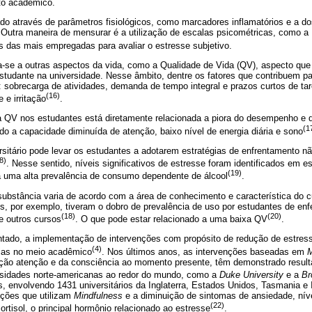
to acadêmico.
ado através de parâmetros fisiológicos, como marcadores inflamatórios e a 
). Outra maneira de mensurar é a utilização de escalas psicométricas, como 
s das mais empregadas para avaliar o estresse subjetivo.
a-se a outras aspectos da vida, como a Qualidade de Vida (QV), aspecto que
estudante na universidade. Nesse âmbito, dentre os fatores que contribuem p
 sobrecarga de atividades, demanda de tempo integral e prazos curtos de tar
(16)
 e irritação
.
a QV nos estudantes está diretamente relacionada a piora do desempenho e
(1
o a capacidade diminuída de atenção, baixo nível de energia diária e sono
rsitário pode levar os estudantes a adotarem estratégias de enfrentamento 
8)
. Nesse sentido, níveis significativos de estresse foram identificados em es
(19)
 uma alta prevalência de consumo dependente de álcool
.
substância varia de acordo com a área de conhecimento e característica do c
cos, por exemplo, tiveram o dobro de prevalência de uso por estudantes de 
(18)
(20)
e outros cursos
. O que pode estar relacionado a uma baixa QV
.
ntado, a implementação de intervenções com propósito de redução de estre
(4)
ias no meio acadêmico
. Nos últimos anos, as intervenções baseadas em
M
ção atenção e da consciência ao momento presente, têm demonstrado resulta
rsidades norte-americanas ao redor do mundo, como a
Duke University
e a
Br
 envolvendo 1431 universitários da Inglaterra, Estados Unidos, Tasmania e I
nções que utilizam
Mindfulness
e a diminuição de sintomas de ansiedade, nív
(22)
rtisol, o principal hormônio relacionado ao estresse
.