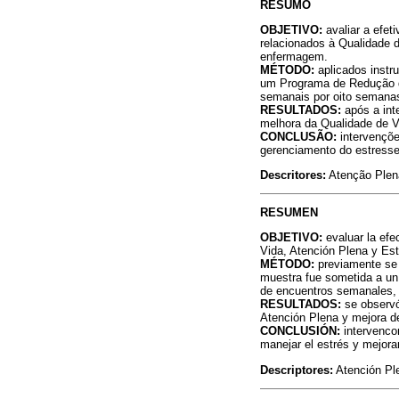
RESUMO
OBJETIVO:
avaliar a efe
relacionados à Qualidade 
enfermagem.
MÉTODO:
aplicados instr
um Programa de Redução 
semanais por oito semana
RESULTADOS:
após a int
melhora da Qualidade de V
CONCLUSÃO:
intervençõ
gerenciamento do estresse
Descritores:
Atenção Plena
RESUMEN
OBJETIVO:
evaluar la efe
Vida, Atención Plena y Est
MÉTODO:
previamente se a
muestra fue sometida a un
de encuentros semanales,
RESULTADOS:
se observó
Atención Plena y mejora de
CONCLUSIÓN:
intervenco
manejar el estrés y mejorar
Descriptores:
Atención Ple