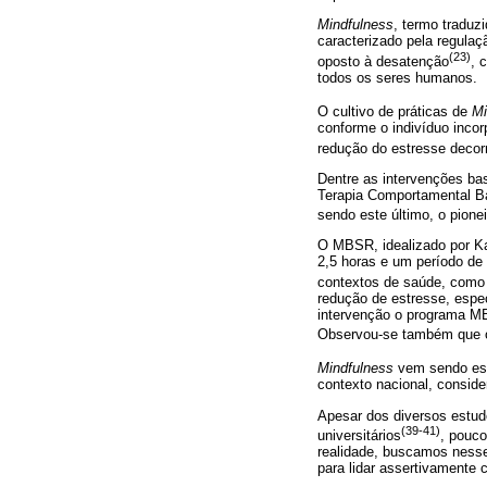
Mindfulness
, termo traduz
caracterizado pela regula
(23)
oposto à desatenção
, 
todos os seres humanos.
O cultivo de práticas de
Mi
conforme o indivíduo incor
redução do estresse decorr
Dentre as intervenções b
Terapia Comportamental 
sendo este último, o pione
O MBSR, idealizado por K
2,5 horas e um período de 
contextos de saúde, como 
redução de estresse, espe
intervenção o programa MB
Observou-se também que o
Mindfulness
vem sendo est
contexto nacional, conside
Apesar dos diversos estudo
(39-41)
universitários
, pouco
realidade, buscamos nesse
para lidar assertivamente