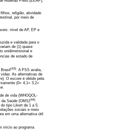
de Ribeirão Preto (EERP),
lhos, religião, atividade
testinal, por meio de
veis: nível de AP, EP e
uzida e validada para o
variam de (1) quase
to unidimensional e
ências de estado de
(43)
 Brasil
. A PSS avalia,
vidas. As alternativas de
). O escore é obtido pela
ersamente (0= 4,1= 3,2=
se.
idade de vida (WHOQOL-
(44)
al da Saúde (OMS)
.
o tipo Likert de 1 a 5;
elações sociais e meio
a em uma alternativa útil
 início ao programa