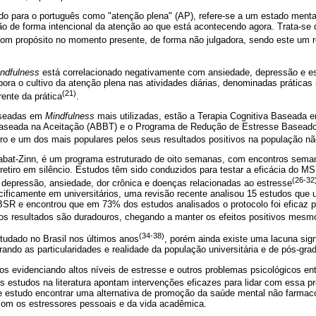
ido para o português como "atenção plena" (AP), refere-se a um estado menta
ção de forma intencional da atenção ao que está acontecendo agora. Trata-s
com propósito no momento presente, de forma não julgadora, sendo este um re
ndfulness
está correlacionado negativamente com ansiedade, depressão e e
pora o cultivo da atenção plena nas atividades diárias, denominadas práticas 
(21)
ente da prática
.
aseadas em
Mindfulness
mais utilizadas, estão a Terapia Cognitiva Baseada
Baseada na Aceitação (ABBT) e o Programa de Redução de Estresse Basea
iro e um dos mais populares pelos seus resultados positivos na população nã
abat-Zinn, é um programa estruturado de oito semanas, com encontros sem
retiro em silêncio. Estudos têm sido conduzidos para testar a eficácia do M
(26-32
depressão, ansiedade, dor crônica e doenças relacionadas ao estresse
cificamente em universitários, uma revisão recente analisou 15 estudos que 
SR e encontrou que em 73% dos estudos analisados o protocolo foi eficaz pa
s resultados são duradouros, chegando a manter os efeitos positivos mes
(34-38)
udado no Brasil nos últimos anos
, porém ainda existe uma lacuna sign
rando as particularidades e realidade da população universitária e de pós-grad
s evidenciando altos níveis de estresse e outros problemas psicológicos en
s estudos na literatura apontam intervenções eficazes para lidar com essa pr
 estudo encontrar uma alternativa de promoção da saúde mental não farmac
 com os estressores pessoais e da vida acadêmica.