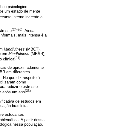
l ou psicológico
e de um estado de mente
curso interno inerente a
(24-26)
stresse
. Ainda,
informais, mais intensa é a
 em
Mindfulness
(MBCT),
do em
Mindfulness
(MBSR),
(21)
o clínica
.
anais de aproximadamente
SBR em diferentes
)
. No que diz respeito à
utilizaram como
ra reduzir o estresse.
(33)
mo após um ano
.
ificativa de estudos em
uação brasileira.
tre estudantes
oblemática. A partir dessa
ológica nessa população,