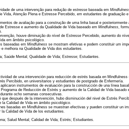
tividade de uma intervenção para redução de estresse baseada em
Mindfulnes
de Vida, Atenção Plena e Estresse Percebido, em estudantes de graduação 
umentos de avaliação para a construção de uma linha basal e posteriormente 
de Estresse e aumento da Qualidade de Vida baseado em
Mindfulness
, for
s.
ervenção, houve diminuição do nível de Estresse Percebido, aumento do níve
ida em âmbito psicológico.
es baseadas em
Mindfulness
se mostram efetivas e podem constituir um impo
 e melhora na Qualidade de Vida dos estudantes.
; Saúde Mental; Qualidade de Vida; Estresse; Estudantes.
ctividad de una intervención para reducción de estrés basada en Mindfulness e
rés Percibido, en universitarios y estudiantes de postgrado de Enfermería.
plicaron instrumentos de evaluación para la construcción de una línea basal
 Programa de Reducción de Estrés y aumento de la Calidad de Vida basado e
 durante ocho semanas consecutivas.
 que después de la intervención, hubo disminución del nivel de Estrés Percib
 la Calidad de Vida en ámbito psicológico.
nes basadas en Mindfulness se muestran efectivas y pueden constituir un im
 la Calidad de Vida de los estudiantes.
na; Salud Mental; Calidad de Vida; Estrés; Estudiantes.