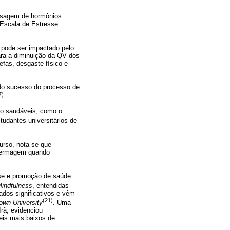
dosagem de hormônios
a Escala de Estresse
 pode ser impactado pelo
ara a diminuição da QV dos
efas, desgaste físico e
 do sucesso do processo de
7)
.
não saudáveis, como o
tudantes universitários de
urso, nota-se que
enfermagem quando
sse e promoção de saúde
indfulness
, entendidas
dos significativos e vêm
(21)
own University
. Uma
rã, evidenciou
eis mais baixos de