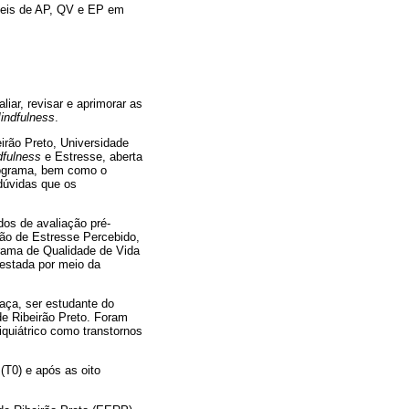
eis de AP, QV e EP em
liar, revisar e aprimorar as
indfulness
.
irão Preto, Universidade
dfulness
e Estresse, aberta
programa, bem como o
dúvidas que os
dos de avaliação pré-
ção de Estresse Percebido,
grama de Qualidade de Vida
festada por meio da
raça, ser estudante do
e Ribeirão Preto. Foram
iquiátrico como transtornos
(T0) e após as oito