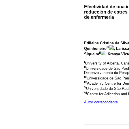
Efectividad de una 
reduccion de estres 
de enfermeria
Edilaine Cristina da Sil
III
Quinhoneiro
; Lariss
II
Siqueira
; Kranya Vict
I
University of Alberta, Can
II
Universidade de São Pau
Desenvolvimento da Pesqu
III
Universidade de São Paul
IV
Academic Centre for Den
V
Universidade de São Paulo
VI
Centre for Adicction and
Autor correpondente