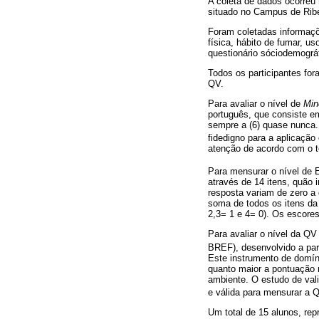
A coleta de dados ocorreu
situado no Campus de Ribe
Foram coletadas informaçõe
física, hábito de fumar, us
questionário sóciodemográf
Todos os participantes for
QV.
Para avaliar o nível de
Min
português, que consiste e
sempre a (6) quase nunca. 
fidedigno para a aplicação
atenção de acordo com o 
Para mensurar o nível de E
através de 14 itens, quão 
resposta variam de zero a
soma de todos os itens da 
2,3= 1 e 4= 0). Os escore
Para avaliar o nível da QV
BREF), desenvolvido a pa
Este instrumento de domíni
quanto maior a pontuação 
ambiente. O estudo de val
e válida para mensurar a Q
Um total de 15 alunos, re