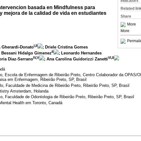
Indicators
intervencion basada en Mindfulness para
Related lin
y mejora de la calidad de vida en estudiantes
Share
More
More
Permali
I,II
va Gherardi-Donato
; Driele Cristina Gomes
II
a Bessani Hidalgo Gimenez
; Leonardo Hernandes
IV,V
VI,II
oria Diaz-Serrano
; Ana Carolina Guidorizzi Zanetti
adá
lo, Escola de Enfermagem de Ribeirão Preto, Centro Colaborador da OPAS/
isa em Enfermagem, Ribeirão Preto, SP, Brasil
o, Faculdade de Medicina de Ribeirão Preto, Ribeirão Preto, SP, Brasil
tistry Amsterdam, Holanda
, Faculdade de Odontologia de Ribeirão Preto, Ribeirão Preto, SP, Brasil
 Mental Health em Toronto, Canadá