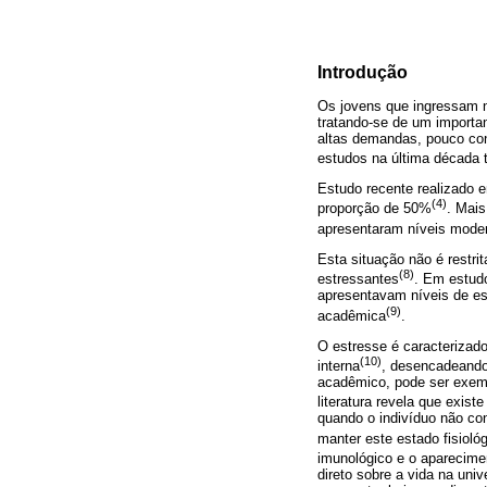
Introdução
Os jovens que ingressam n
tratando-se de um importa
altas demandas, pouco cont
estudos na última década 
Estudo recente realizado e
(4)
proporção de 50%
. Mai
apresentaram níveis moder
Esta situação não é rest
(8)
estressantes
. Em estud
apresentavam níveis de est
(9)
acadêmica
.
O estresse é caracterizad
(10)
interna
, desencadeando
acadêmico, pode ser exemp
literatura revela que exist
quando o indivíduo não co
manter este estado fisiol
imunológico e o aparecime
direto sobre a vida na uni