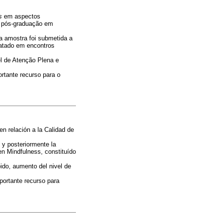
s
em aspectos
e pós-graduação em
a amostra foi submetida a
matado em encontros
l de Atenção Plena e
rtante recurso para o
n relación a la Calidad de
 y posteriormente la
n Mindfulness, constituído
ido, aumento del nivel de
portante recurso para