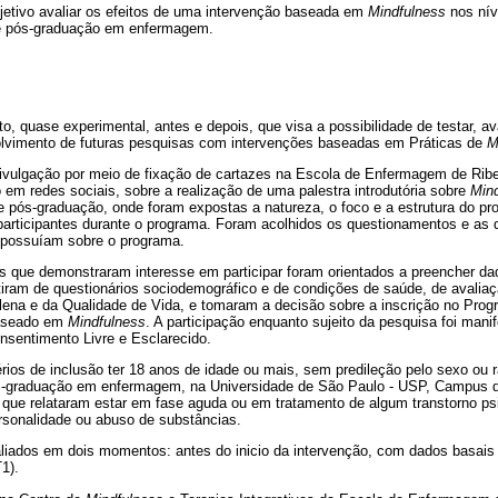
etivo avaliar os efeitos de uma intervenção baseada em
Mindfulness
nos nív
e pós-graduação em enfermagem.
o, quase experimental, antes e depois, que visa a possibilidade de testar, ava
olvimento de futuras pesquisas com intervenções baseadas em Práticas de
M
 divulgação por meio de fixação de cartazes na Escola de Enfermagem de Ribe
em redes sociais, sobre a realização de uma palestra introdutória sobre
Min
e pós-graduação, onde foram expostas a natureza, o foco e a estrutura do 
articipantes durante o programa. Foram acolhidos os questionamentos e as 
l possuíam sobre o programa.
os que demonstraram interesse em participar foram orientados a preencher da
tiram de questionários sociodemográfico e de condições de saúde, de avalia
lena e da Qualidade de Vida, e tomaram a decisão sobre a inscrição no Pro
aseado em
Mindfulness
. A participação enquanto sujeito da pesquisa foi mani
nsentimento Livre e Esclarecido.
rios de inclusão ter 18 anos de idade ou mais, sem predileção pelo sexo ou 
s-graduação em enfermagem, na Universidade de São Paulo - USP, Campus d
 que relataram estar em fase aguda ou em tratamento de algum transtorno ps
sonalidade ou abuso de substâncias.
liados em dois momentos: antes do inicio da intervenção, com dados basais 
1).