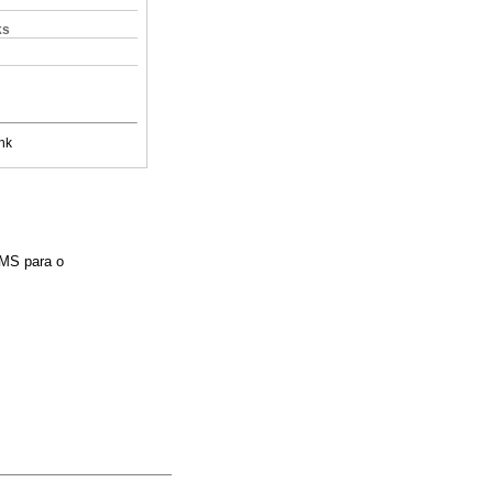
ks
nk
OMS para o