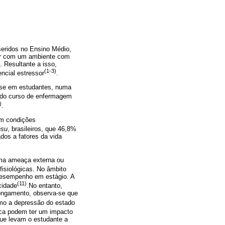
seridos no Ensino Médio,
arar com um ambiente com
. Resultante a isso,
(1-3)
ncial estressor
.
esse em estudantes, numa
 do curso de enfermagem
)
.
em condições
nsu
, brasileiros, que 46,8%
dos a fatores da vida
 uma ameaça externa ou
isiológicas. No âmbito
desempenho em estágio. A
(11)
cidade
.No entanto,
longamento, observa-se que
mo a depressão do estado
nica podem ter um impacto
que levam o estudante a