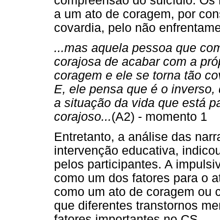
compreensão do suicídio. Os
a um ato de coragem, por con
covardia, pelo não enfrentam
...mas aquela pessoa que come
corajosa de acabar com a próp
coragem e ele se torna tão co
E, ele pensa que é o inverso,
a situação da vida que está 
corajoso...
(A2) - momento 1
Entretanto, a análise das narr
intervenção educativa, indico
pelos participantes. A impuls
como um dos fatores para o a
como um ato de coragem ou 
que diferentes transtornos me
fatores importantes no CS.