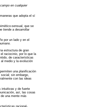
 campo en cualquier
 maneras que adopta el sí
mimético-sensual, que se
e tiende a desarrollar
o por un lado y en el
 humano.
na estructura de gran
l raciocinio, por lo que la
tido, de características
al medio y la evolución
permiten una planificación
 social; sin embargo,
tralmente con las ideas
intuitivas y de fuerte
unicación, así, las cosas
to de una mente más
terísticas racional-