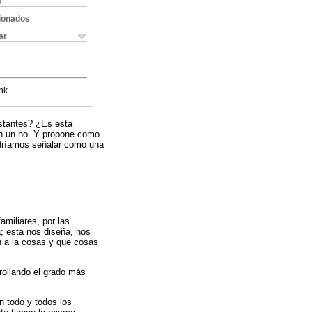
s
cionados
ar
nk
distantes? ¿Es esta
on un no. Y propone como
podríamos señalar como una
amiliares, por las
a; esta nos diseña, nos
n a la cosas y que cosas
rollando el grado más
n todo y todos los