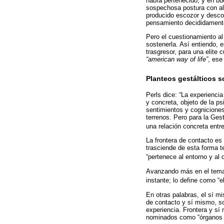
había pertenecido, y en bu
sospechosa postura con alg
producido escozor y descon
pensamiento decididamente 
Pero el cuestionamiento al
sostenerla. Así entiendo, 
trasgresor, para una elite
“american way of life”
, ese
Planteos gestálticos so
Perls dice: “La experienci
y concreta, objeto de la p
sentimientos y cognicione
terrenos. Pero para la Gest
una relación concreta entr
La frontera de contacto es
trasciende de esta forma t
“pertenece al entorno y al
Avanzando más en el tema,
instante; lo define como 
En otras palabras, el sí m
de contacto y sí mismo, s
experiencia. Frontera y sí
nominados como “órganos d