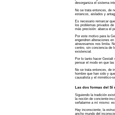
desorganiza el sistema int
No se trata entonces, de ne
estancos, aislados y anta
Es necesario remarcar que l
los problemas privados de 
más precisión: abarca el p
Por este motivo para la Ges
engendren alteraciones en 
atravesarnos nos limita. N
centro, sin conciencia de 
existencial.
Por lo tanto hacer Gestalt
pensar el modo en que las
No se trata entonces, de i
hombre que han sido y que 
causalista y el mimético-s
Las dos formas del Sí
Siguiendo la tradición exis
la noción de conciente-inco
señalarme a mí mismo: es
Hay inconsciente, la estru
ancho mundo del inconscie