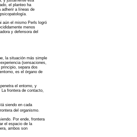
ad; y justamente esa
ado, el planteo ha
 adherir a líneas de
 psicopatología.
i aún el mismo Perls logró
 decididamente menos
vadora y defensora del
ue, la situación más simple
a experiencia (sensaciones,
 principio, separa dos
 entorno, es el órgano de
penetra el entorno, y
 La frontera de contacto,
stá siendo en cada
frontera del organismo.
siendo. Por ende, frontera
r el espacio de la
ntera, ambos son