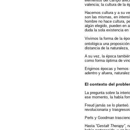
elementos del campo afecta
valencia; la cultura de la 
Hacemos cultura y a su ve
son las mismas, en intensi
hombre no hace cultura, p
algún elegido, pueden en a
duda la sola existencia en
Vivimos la forma de la épo
ontológica una proposición 
distancia de la naturaleza
A su vez, la época tambié
como forma óptima de vinc
Erigimos épocas y hemos c
adentro y afuera, naturale
El contexto del probl
La pregunta sobre la inter
ese momento, la había for
Freud jamás se lo planteó.
revolucionaria y trasgresora
Perls y Goodman trasciende
Hasta
“Gestalt Therapy”
, 