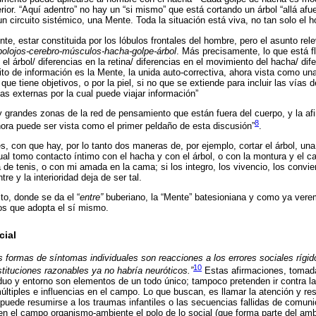
erior. “Aquí adentro” no hay un “si mismo” que está cortando un árbol “allá afu
n circuito sistémico, una Mente. Toda la situación está viva, no tan solo el 
te, estar constituida por los lóbulos frontales del hombre, pero el asunto rel
bolojos-cerebro-músculos-hacha-golpe-árbol
. Más precisamente, lo que está fl
 el árbol/ diferencias en la retina/ diferencias en el movimiento del hacha/ dif
to de información es la Mente, la unida auto-correctiva, ahora vista como un
que tiene objetivos, o por la piel, si no que se extiende para incluir las vías
as externas por la cual puede viajar información”
 grandes zonas de la red de pensamiento que están fuera del cuerpo, y la af
8
ora puede ser vista como el primer peldaño de esta discusión”
.
, con que hay, por lo tanto dos maneras de, por ejemplo, cortar el árbol, una 
al tomo contacto íntimo con el hacha y con el árbol, o con la montura y el cab
a de tenis, o con mi amada en la cama; si los integro, los vivencio, los convie
e y la interioridad deja de ser tal.
to, donde se da el “
entre”
buberiano, la “Mente” batesioniana y como ya vere
os que adopta el sí mismo.
cial
tes formas de síntomas individuales son reacciones a los errores sociales rígid
10
nstituciones razonables ya no habría neuróticos.”
Estas afirmaciones, tomada
duo y entorno son elementos de un todo único; tampoco pretenden ir contra la 
ltiples e influencias en el campo. Lo que buscan, es llamar la atención y resa
puede resumirse a los traumas infantiles o las secuencias fallidas de comuni
 el campo organismo-ambiente el polo de lo social (que forma parte del ambi