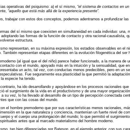
ias operativas del psiquismo: a) el sí mismo,
“el sistema de contactos en un
ente,
“aquello que está más allá de la experiencia presente”.
es, trabajar con estos dos conceptos, podemos adentrarnos a profundizar las
formas del sí mismo que coexisten en simultaneidad en cada individuo: una, 
d, adoptando las formas de la función de contacto y otra racional-causalista, qu
 volverse estructura.
smo representan, en su máxima expresión, los estadios observables en el niñ
ro. También representan etapas diferentes en la evolución filogenética del ser
moderno (al igual que el del niño) parece haber funcionado, a la manera de u
contacto con el mundo, apoyado más en la intuición y la sensualidad, que en e
presentaba un acto, tal vez, con conductas menos predecibles, pero en un sen
peculativas. Fue seguramente esa plasticidad la que permitió la adaptación 
 la especie ha tenido.
contrario, ha ido desarrollando y apoyándose en los procesos racionales que 
ó el surgimiento de la vida en el productivismo y de una mayor organización
 a su vez, lo ha llevado al desarrollo de un tipo de percepción conectada cen
antes que con las cosas del mundo.
 con el hombre premoderno que por sus características menos racionales, más 
imensión en la que naturaleza y conciencia, mantenían un fuerte nivel de com
cuerpo y el cuerpo una prolongación del mundo; lo que permitió el surgimien
spirituales antes que al marcado materialismo del hombre moderno.
smo, tan bien diferenciadas por Bateson, en el ejemplo anterior, con sus carac