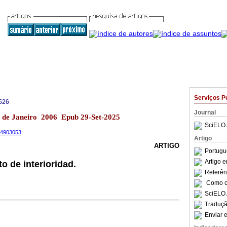
Serviços P
526
Journal
o de Janeiro 2006 Epub 29-Set-2025
SciELO 
.14903053
Artigo
ARTIGO
Portugu
Artigo 
to de interioridad.
Referên
Como ci
SciELO 
Traduçã
Enviar e