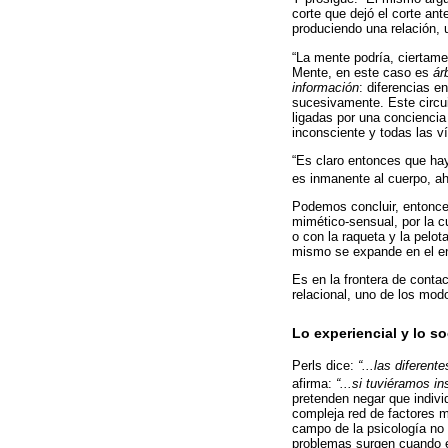
corte que dejó el corte ant
produciendo una relación, u
“La mente podría, ciertamen
Mente, en este caso es
ár
información
: diferencias en
sucesivamente. Este circui
ligadas por una conciencia 
inconsciente y todas las ví
“Es claro entonces que hay
es inmanente al cuerpo, ah
Podemos concluir, entonces
mimético-sensual, por la cu
o con la raqueta y la pelot
mismo se expande en el entr
Es en la frontera de contac
relacional, uno de los mod
Lo experiencial y lo so
Perls dice:
“...las diferen
afirma:
“...si tuviéramos i
pretenden negar que indivi
compleja red de factores mú
campo de la psicología no 
problemas surgen cuando en