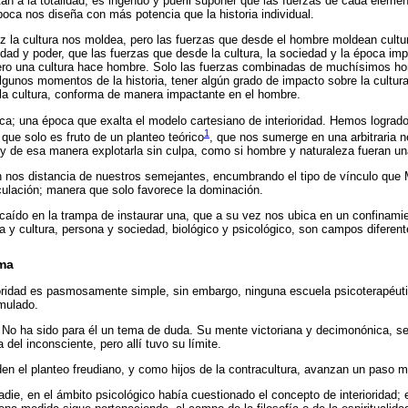
n a la totalidad, es ingenuo y pueril suponer que las fuerzas de cada eleme
época nos diseña con más potencia que la historia individual.
z la cultura nos moldea, pero las fuerzas que desde el hombre moldean cultu
dad y poder, que las fuerzas que desde la cultura, la sociedad y la época im
ero una cultura hace hombre. Solo las fuerzas combinadas de muchísimos ho
lgunos momentos de la historia, tener algún grado de impacto sobre la cultur
 la cultura, conforma de manera impactante en el hombre.
ca; una época que exalta el modelo cartesiano de interioridad. Hemos logrado
1
que solo es fruto de un planteo teórico
, que nos sumerge en una arbitraria 
, y de esa manera explotarla sin culpa, como si hombre y naturaleza fueran un
n nos distancia de nuestros semejantes, encumbrando el tipo de vínculo que
ulación; manera que solo favorece la dominación.
aído en la trampa de instaurar una, que a su vez nos ubica en un confinamie
za y cultura, persona y sociedad, biológico y psicológico, son campos diferen
ema
ioridad es pasmosamente simple, sin embargo, ninguna escuela psicoterapéut
mulado.
 No ha sido para él un tema de duda. Su mente victoriana y decimonónica, se 
 del inconsciente, pero allí tuvo su límite.
n el planteo freudiano, y como hijos de la contracultura, avanzan un paso 
nadie, en el ámbito psicológico había cuestionado el concepto de interioridad;