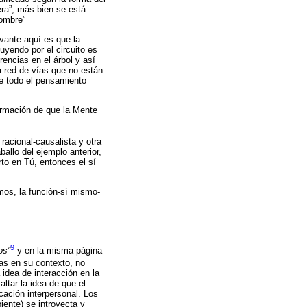
era”; más bien se está
hombre”
evante aquí es que la
uyendo por el circuito es
erencias en el árbol y así
a red de vías que no están
 de todo el pensamiento
irmación de que la Mente
racional-causalista y otra
allo del ejemplo anterior,
rto en Tú, entonces el sí
mos, la función-sí mismo-
9
os”
y en la misma página
s en su contexto, no
idea de interacción en la
ltar la idea de que el
cación interpersonal. Los
ente) se introyecta y