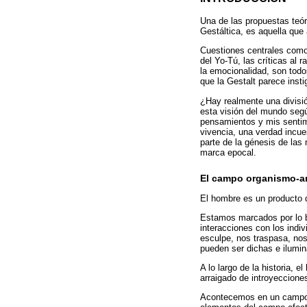
Una de las propuestas teór
Gestáltica, es aquella que 
Cuestiones centrales como 
del Yo-Tú, las críticas al 
la emocionalidad, son todos
que la Gestalt parece inst
¿Hay realmente una divisió
esta visión del mundo segú
pensamientos y mis sentimie
vivencia, una verdad incu
parte de la génesis de las 
marca epocal.
El campo organismo-a
El hombre es un producto d
Estamos marcados por lo bio
interacciones con los indi
esculpe, nos traspasa, nos
pueden ser dichas e ilumi
A lo largo de la historia,
arraigado de introyeccione
Acontecemos en un campo d