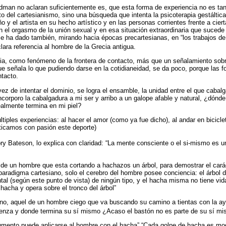
dman no aclaran suficientemente es, que esta forma de experiencia no es tant
 del cartesianismo, sino una búsqueda que intenta la psicoterapia gestáltica
o y el artista en su hecho artístico y en las personas corrientes frente a cier
 el orgasmo de la unión sexual y en esa situación extraordinaria que sucede 
e ha dado también, mirando hacia épocas precartesianas, en “los trabajos de 
clara referencia al hombre de la Grecia antigua.
cia, como fenómeno de la frontera de contacto, más que un señalamiento sobr
 señala lo que pudiendo darse en la cotidianeidad, se da poco, porque las 
ntacto.
vez de intentar el dominio, se logra el ensamble, la unidad entre el que cabal
corporo la cabalgadura a mi ser y arribo a un galope afable y natural, ¿dón
ealmente termina en mi piel?
iples experiencias: al hacer el amor (como ya fue dicho), al andar en biciclet
cticamos con pasión este deporte)
ry Bateson, lo explica con claridad: “La mente consciente o el si-mismo es un
o de un hombre que esta cortando a hachazos un árbol, para demostrar el caráct
aradigma cartesiano, solo el cerebro del hombre posee conciencia: el árbol 
al (según este punto de vista) de ningún tipo, y el hacha misma no tiene vid
 hacha y opera sobre el tronco del árbol”
ano, aquel de un hombre ciego que va buscando su camino a tientas con la a
enza y donde termina su sí mismo ¿Acaso el bastón no es parte de su sí m
umento puede aplicarse al hombre con el hacha” “Cada golpe de hacha es mod