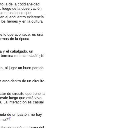
o la de la cotidianeidad
, luego de la observación
tas situaciones que
en el encuentro existencial
los héroes y en la cultura
e lo que acontece, es una
formas de la época
ga y el cabalgado, un
de termina mi mismidad? ¿El
a, al jugar un buen partido
 arco dentro de un circuito
er de circuito que tiene la
desde luego que está vivo,
a. La interacción es casual
yuda de un bastón, no hay
7
ismo?”
ificado según la forma del