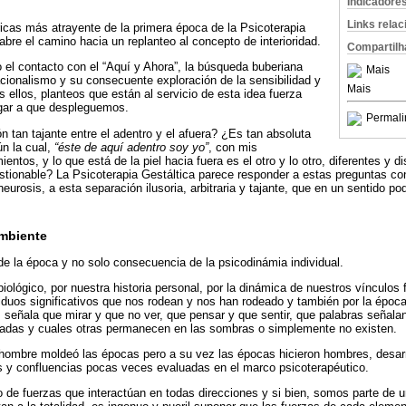
Indicadore
Links rela
icas más atrayente de la primera época de la Psicoterapia
abre el camino hacia un replanteo al concepto de interioridad.
Compartilh
el contacto con el “Aquí y Ahora”, la búsqueda buberiana
Mais
racionalismo y su consecuente exploración de la sensibilidad y
Mais
 ellos, planteos que están al servicio de esta idea fuerza
igar a que despleguemos.
Permali
n tan tajante entre el adentro y el afuera? ¿Es tan absoluta
n la cual,
“éste de aquí adentro soy yo”
, con mis
ntos, y lo que está de la piel hacia fuera es el otro y lo otro, diferentes y 
estionable? La Psicoterapia Gestáltica parece responder a estas preguntas c
neurosis, a esta separación ilusoria, arbitraria y tajante, que en un sentido 
mbiente
e la época y no solo consecuencia de la psicodinámia individual.
lógico, por nuestra historia personal, por la dinámica de nuestros vínculos f
viduos significativos que nos rodean y nos han rodeado y también por la époc
 señala que mirar y que no ver, que pensar y que sentir, que palabras señala
nadas y cuales otras permanecen en las sombras o simplemente no existen.
 el hombre moldeó las épocas pero a su vez las épocas hicieron hombres, desar
s y confluencias pocas veces evaluadas en el marco psicoterapéutico.
e fuerzas que interactúan en todas direcciones y si bien, somos parte de u