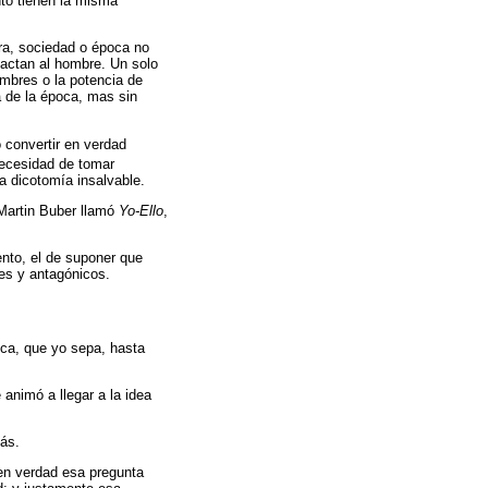
nto tienen la misma
ra, sociedad o época no
pactan al hombre. Un solo
mbres o la potencia de
a de la época, mas sin
 convertir en verdad
necesidad de tomar
a dicotomía insalvable.
 Martin Buber llamó
Yo-Ello
,
nto, el de suponer que
tes y antagónicos.
ica, que yo sepa, hasta
animó a llegar a la idea
más.
 en verdad esa pregunta