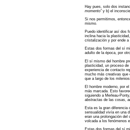
Hay pues, solo dos instanc
momento”
y b) el inconsci
Si nos permitimos, entonc
mismo.
Puedo identificar así dos 
inclina hacia la plasticida
cristalización y por ende a
Estas dos formas del sí mi
adulto de la época, por ot
El sí mismo del hombre pre
plasticidad, un proceso de 
experiencia de contacto re
mucho más creativas que es
que a largo de los milenios
El hombre moderno, por el 
más marcada. Esto favoreci
siguiendo a Merleau-Ponty,
abstractas de las cosas, 
Esta es la gran diferencia
sensualidad vivía en una d
eran una prolongación del 
volcada a los fenómenos e
Estas dos formas del sí mi