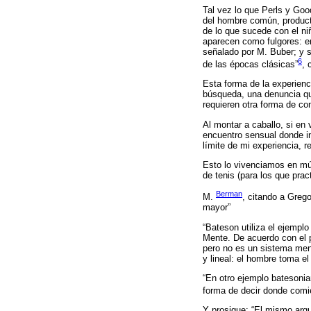
Tal vez lo que Perls y Goo
del hombre común, producto
de lo que sucede con el niñ
aparecen como fulgores: en
señalado por M. Buber; y s
6
de las épocas clásicas”
, 
Esta forma de la experien
búsqueda, una denuncia que
requieren otra forma de co
Al montar a caballo, si en 
encuentro sensual donde in
límite de mi experiencia, r
Esto lo vivenciamos en múlt
de tenis (para los que pra
Berman
M.
, citando a Grego
mayor”
“Bateson utiliza el ejempl
Mente. De acuerdo con el p
pero no es un sistema ment
y lineal: el hombre toma el
“En otro ejemplo batesoni
forma de decir donde comi
Y prosigue: “El mismo arg