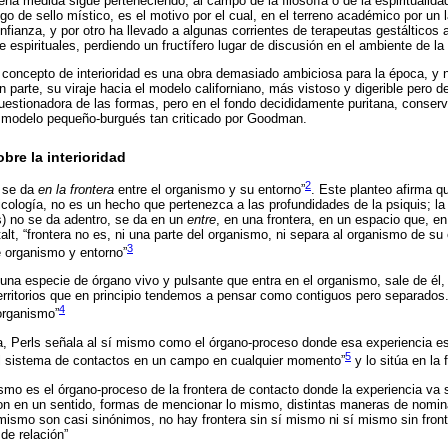
ena medida sigue perteneciendo, al campo de la filosofía o de la espiritualid
o de sello místico, es el motivo por el cual, en el terreno académico por un l
fianza, y por otro ha llevado a algunas corrientes de terapeutas gestálticos a
espirituales, perdiendo un fructífero lugar de discusión en el ambiente de la
 concepto de interioridad es una obra demasiado ambiciosa para la época, y n
en parte, su viraje hacia el modelo californiano, más vistoso y digerible pero
 cuestionadora de las formas, pero en el fondo decididamente puritana, conser
 modelo pequeño-burgués tan criticado por Goodman.
bre la interioridad
2
a se da
en la frontera
entre el organismo y su entorno”
. Este planteo afirma q
sicología, no es un hecho que pertenezca a las profundidades de la psiquis; l
s) no se da adentro, se da en un
entre
, en una frontera, en un espacio que, en
alt, “frontera no es, ni una parte del organismo, ni separa al organismo de su
3
e organismo y entorno”
 una especie de órgano vivo y pulsante que entra en el organismo, sale de él, 
erritorios que en principio tendemos a pensar como contiguos pero separados.
4
 organismo”
 Perls señala al sí mismo como el órgano-proceso donde esa experiencia e
5
“el sistema de contactos en un campo en cualquier momento”
y lo sitúa en la 
ismo es el órgano-proceso de la frontera de contacto donde la experiencia va 
on en un sentido, formas de mencionar lo mismo, distintas maneras de nomina
 mismo son casi sinónimos, no hay frontera sin sí mismo ni sí mismo sin fro
e relación”