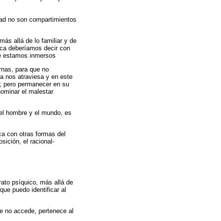
ridad no son compartimientos
ás allá de lo familiar y de
ica deberíamos decir con
que estamos inmersos
ernas, para que no
a nos atraviesa y en este
s; pero permanecer en su
nominar el malestar
del hombre y el mundo, es
ca con otras formas del
ición, el racional-
arato psíquico, más allá de
que puedo identificar al
ue no accede, pertenece al