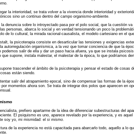
erno.
gar la interioridad, se trata volver a la vivencia donde interioridad y exterio
gónicos sino un continuo dentro del campo organismo-ambiente.
a denuncia sobre lo introyectado pasa por el polo social, que la cuestión va m
las personas, abarca lo social y en verdad tensionando un poco la problemát
olo de lo cultural, la mirada racional-causalista, el modelo cartesiano en el 
talt, la psicoterapia consiste en desarticular las tensiones y exigencias ext
la autorregulación organísmica, a la vez que tomar conciencia de que la époc
o podemos salir de ella y dar un paso hacia afuera, ya que se instala psicosi
lo que supone, instala malestar, el malestar de la época, lo que podríamos de
 supone trascender el ámbito de la psicoterapia y pensar el estado de cosas 
 cosas están siendo.
ntentar salir del atrapamiento epocal, sino de compensar las formas de la épo
por momentos ahora son. Se trata de integrar dos polos que aparecen en opos
ensual.
 mismo
tencialista, prefiero apartarme de la idea de diferenciar subestructuras del ap
ciente. El psiquismo es uno, aparece revelado por la experiencia, y es aquel 
te soy yo, mi mismidad: el
si mismo
.
ctura de la experiencia no está capacitada para abarcarlo todo, aquello a lo q
nte.