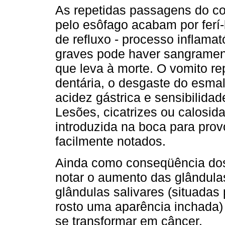
As repetidas passagens do co
pelo esôfago acabam por ferí
de refluxo - processo inflama
graves pode haver sangramen
que leva à morte. O vomito r
dentária, o desgaste do esma
acidez gástrica e sensibilidad
Lesões, cicatrizes ou calosi
introduzida na boca para pro
facilmente notados.
Ainda como conseqüência dos
notar o aumento das glândula
glândulas salivares (situada
rosto uma aparência inchada)
se transformar em câncer.