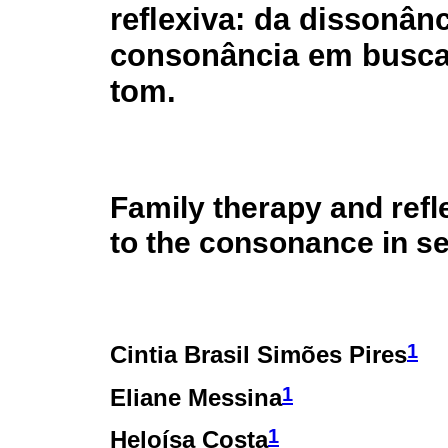
reflexiva: da dissonânc
consonância em busc
tom.
Family therapy and refl
to the consonance in se
1
Cintia Brasil Simões Pires
1
Eliane Messina
1
Heloísa Costa