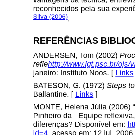
reconhecidos pela sua experiê
Silva (2006)
.
REFERÊNCIAS BIBLIO
ANDERSEN, Tom (2002)
Pro
refle
http://www.igt.psc.br/ojs
janeiro: Instituto Noos. [
Links
BATESON, G. (1972)
Steps to
Ballantine. [
Links
]
MONTE, Helena Júlia (2006) “
Pinheiro da - Equipe reflexiva
diferenças? Disponível em:
ht
id=4
, acesso em: 12 jul. 2006.