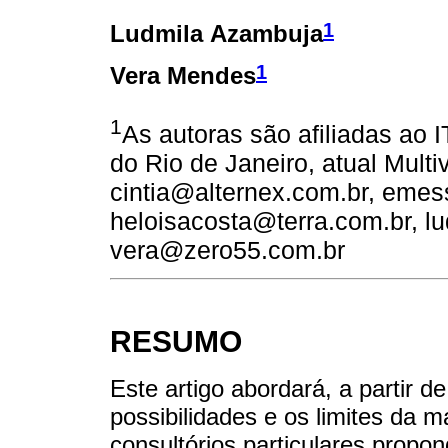
1
Ludmila Azambuja
1
Vera Mendes
1
As autoras são afiliadas ao I
do Rio de Janeiro, atual Multi
cintia@alternex.com.br, emes
heloisacosta@terra.com.br, l
vera@zero55.com.br
RESUMO
Este artigo abordará, a partir d
possibilidades e os limites da 
consultórios particulares prop