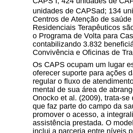
CAPS I; 424 unidades de CAPS
unidades de CAPSad; 134 un
Centros de Atenção de saúde 
Residenciais Terapêuticos sã
o Programa de Volta para Casa
contabilizando 3.832 benefici
Convivência e Oficinas de Tra
Os CAPS ocupam um lugar est
oferecer suporte para ações 
regular o fluxo de atendiment
mental de sua área de abran
Onocko et al. (2009), trata-s
que faz parte do campo da saú
promover o acesso, a integral
assistência prestada. O mod
inclui a parceria entre níveis 