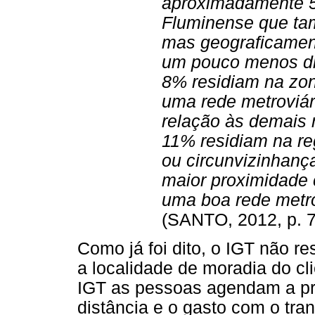
aproximadamente 5
Fluminense que tam
mas geograficament
um pouco menos dis
8% residiam na zon
uma rede metroviár
relação às demais 
11% residiam na re
ou circunvizinhan
maior proximidade
uma boa rede metro
(SANTO, 2012, p. 7
Como já foi dito, o IGT não r
a localidade de moradia do c
IGT as pessoas agendam a pri
distância e o gasto com o tra