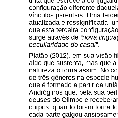
tinta que escreve a conjugali
configuração diferente daque
vínculos parentais. Uma terce
atualizada e ressignificada, 
que esta terceira configuraçã
surge através de
“nova lingu
peculiaridade do casal”
.
Platão (2012), em sua visão fi
algo que sustenta, mas que a
natureza o torna assim. No c
de três gêneros na espécie h
que é formado a partir da uni
Andróginos que, pela sua per
deuses do Olimpo e recebera
corpos, quando foram tornados
cada parte galgou ansiosament