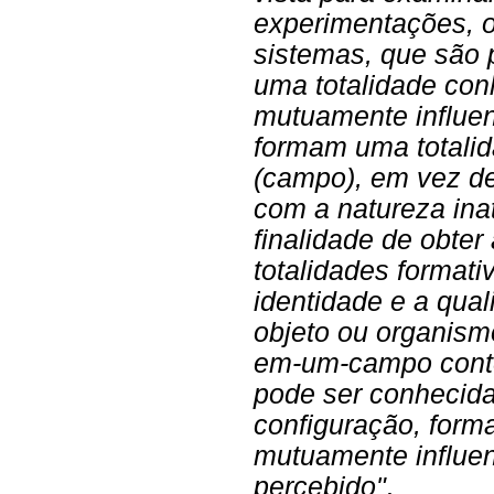
experimentações, o
sistemas, que são p
uma totalidade con
mutuamente influen
formam uma totalid
(campo), em vez de
com a natureza ina
finalidade de obter
totalidades formati
identidade e a qua
objeto ou organism
em-um-campo cont
pode ser conhecid
configuração, form
mutuamente influen
percebido"
.