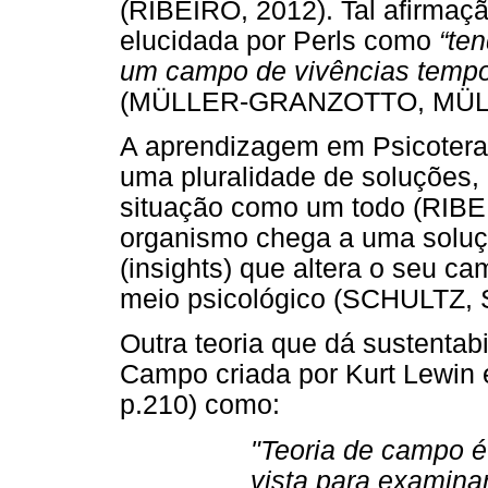
(RIBEIRO, 2012). Tal afirmaçã
elucidada por Perls como
“te
um campo de vivências tempor
(MÜLLER-GRANZOTTO, MÜLL
A aprendizagem em Psicoterap
uma pluralidade de soluções, 
situação como um todo (RIBEI
organismo chega a uma solução
(insights) que altera o seu c
meio psicológico (SCHULTZ,
Outra teoria que dá sustentabi
Campo criada por Kurt Lewin 
p.210) como:
"Teoria de campo 
vista para examinar