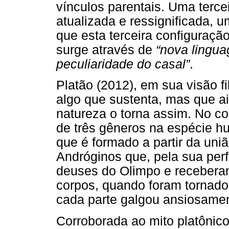
vínculos parentais. Uma terce
atualizada e ressignificada, 
que esta terceira configuraçã
surge através de
“nova lingu
peculiaridade do casal”
.
Platão (2012), em sua visão fi
algo que sustenta, mas que a
natureza o torna assim. No c
de três gêneros na espécie h
que é formado a partir da uni
Andróginos que, pela sua per
deuses do Olimpo e recebera
corpos, quando foram tornados
cada parte galgou ansiosament
Corroborada ao mito platônico