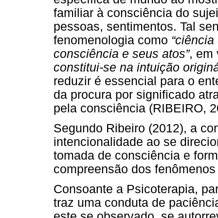
familiar à consciência do suje
pessoas, sentimentos. Tal sen
fenomenologia como
“ciência
consciência e seus atos”
, em 
constitui-se na intuição origin
reduzir é essencial para o en
da procura por significado at
pela consciência (RIBEIRO, 
Segundo Ribeiro (2012), a con
intencionalidade ao se direci
tomada de consciência e form
compreensão dos fenômenos 
Consoante a Psicoterapia, para
traz uma conduta de paciênci
este se observado, se autorre