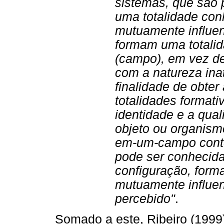
sistemas, que são p
uma totalidade con
mutuamente influen
formam uma totalid
(campo), em vez de
com a natureza ina
finalidade de obter
totalidades formati
identidade e a qua
objeto ou organism
em-um-campo cont
pode ser conhecid
configuração, form
mutuamente influen
percebido"
.
Somado a este, Ribeiro (1999