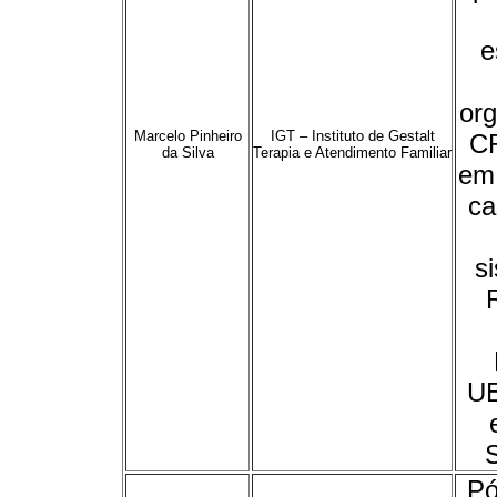
e
org
Marcelo Pinheiro
IGT – Instituto de Gestalt
CR
da Silva
Terapia e Atendimento Familiar
em
ca
si
UE
S
Pó