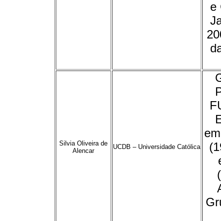
e 
J
20
d
P
F
E
em 
Silvia Oliveira de
(1
UCDB – Universidade Católica
Alencar
Gr