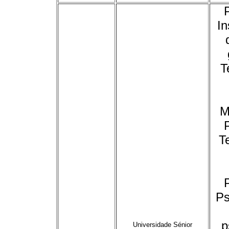
In
T
M
Te
Ps
p
Universidade Sénior