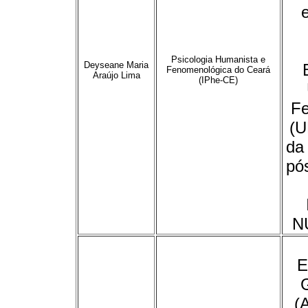
Psicologia Humanista e
Deyseane Maria
Fenomenológica do Ceará
Araújo Lima
(IPhe-CE)
Fe
(U
da
pó
N
E
G
(