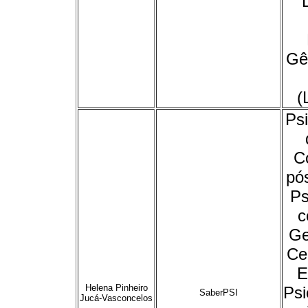
Gê
(
Psi
C
pó
Ps
c
Ge
Ce
E
Helena Pinheiro
Psi
SaberPSI
Jucá-Vasconcelos