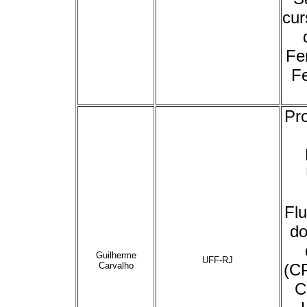
cu
Fe
F
Pro
Fl
do
Guilherme
UFF-RJ
Carvalho
(C
C