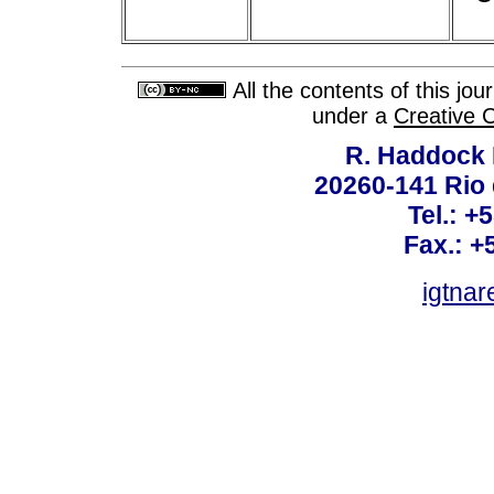
All the contents of this jo
under a
Creative 
R. Haddock 
20260-141 Rio d
Tel.: +
Fax.: +
igtnar