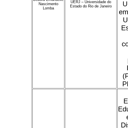
UERJ – Universidade do
U
Nascimento
Estado do Rio de Janeiro
Lomba
em
U
Es
c
(
P
E
Edu
Di