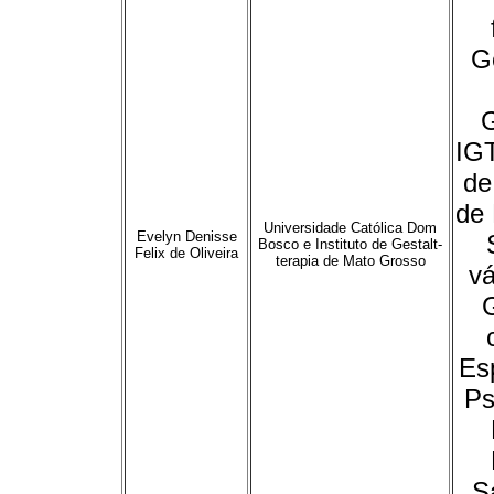
Ge
G
IGT
de
de
Universidade Católica Dom
Evelyn Denisse
Bosco e Instituto de Gestalt-
Felix de Oliveira
terapia de Mato Grosso
vá
G
Es
Ps
S