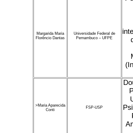
int
Margarida Maria
Universidade Federal de
Florêncio Dantas
Pernambuco – UFPE
(I
Do
P
>Maria Aparecida
Psi
FSP-USP
Conti
Am