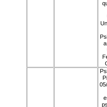
q
Un
Ps
a
F
Ps
P
05
e
ps