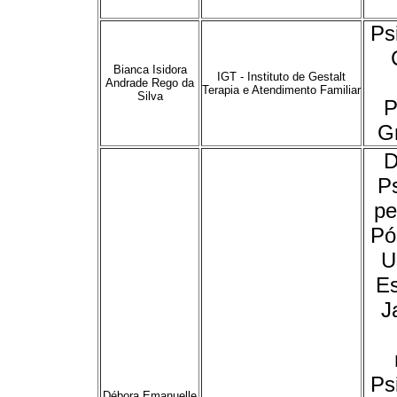
Ps
Bianca Isidora
IGT - Instituto de Gestalt
Andrade Rego da
Terapia e Atendimento Familiar
Silva
P
Gr
D
Ps
pe
Pó
U
Es
J
Ps
Débora Emanuelle