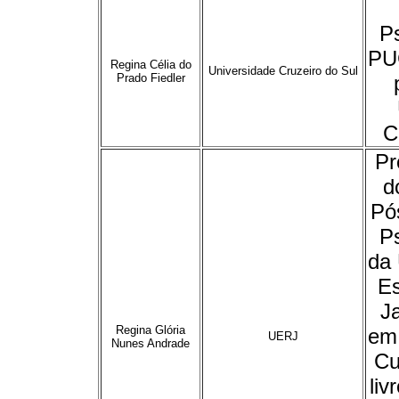
Ps
PU
Regina Célia do
Universidade Cruzeiro do Sul
Prado Fiedler
C
Pr
d
Pó
Ps
da 
Es
J
Regina Glória
em
UERJ
Nunes Andrade
Cu
liv