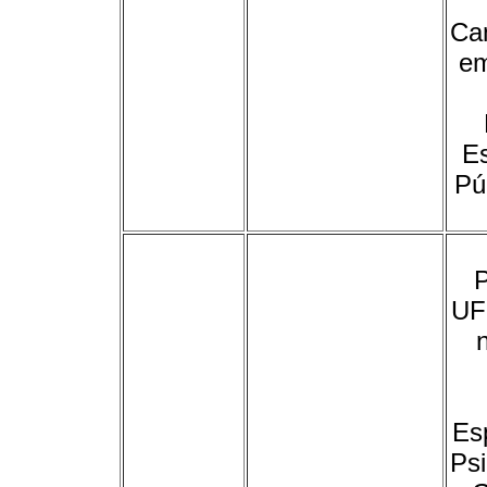
Ca
em
E
Pú
P
UF
Es
Psi