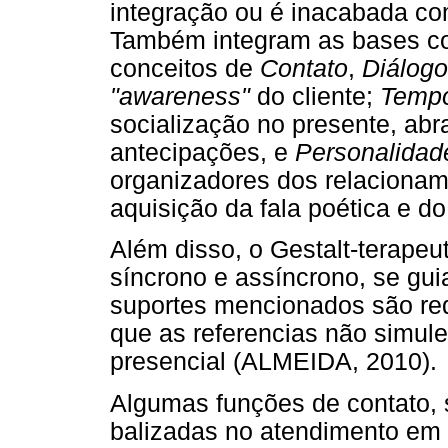
integração ou é inacabada co
Também integram as bases conc
conceitos de
Contato
,
Diálogo
"awareness"
do cliente;
Tempo
socialização no presente, a
antecipações, e
Personalidade,
organizadores dos relacionam
aquisição da fala poética e do
Além disso, o Gestalt-terapeut
síncrono e assíncrono, se gui
suportes mencionados são red
que as referencias não simul
presencial (ALMEIDA, 2010).
Algumas funções de contato, s
balizadas no atendimento em m