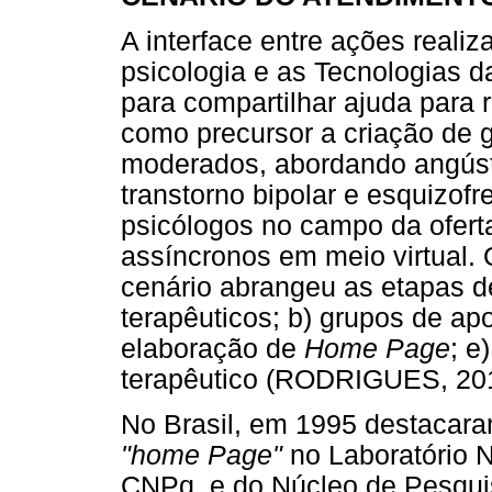
A interface entre ações reali
psicologia e as Tecnologias 
para compartilhar ajuda para
como precursor a criação de 
moderados, abordando angúst
transtorno bipolar e esquizof
psicólogos no campo da ofert
assíncronos em meio virtual. 
cenário abrangeu as etapas de
terapêuticos; b) grupos de apo
elaboração de
Home Page
; e
terapêutico (RODRIGUES, 20
No Brasil, em 1995 destacara
"home Page"
no Laboratório N
CNPq, e do Núcleo de Pesquis