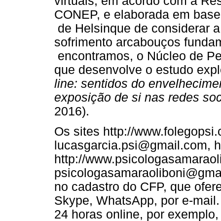
virtuais, em acordo com a Re
CONEP, e elaborada em base 
de Helsinque de considerar a
sofrimento arcabouços fundam
encontramos, o Núcleo de P
que desenvolve o estudo expl
line: sentidos do envelhecime
exposição de si nas redes soc
2016).
Os sites http://www.folegopsi
lucasgarcia.psi@gmail.com, ht
http://www.psicologasamaraoli
psicologasamaraoliboni@gmail
no cadastro do CFP, que ofer
Skype, WhatsApp, por e-mail. 
24 horas online, por exemplo, 