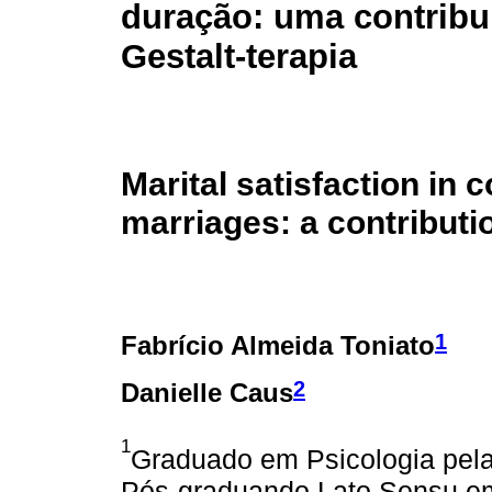
duração: uma contribu
Gestalt-terapia
Marital satisfaction in 
marriages: a contributi
1
Fabrício Almeida Toniato
2
Danielle Caus
1
Graduado em Psicologia pela
Pós-graduando Lato Sensu em 