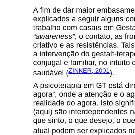
A fim de dar maior embasamen
explicados a seguir alguns co
trabalho com casais em Gestal
“awareness”
, o contato, as fr
criativo e as resistências. Ta
a intervenção do gestalt-terap
conjugal e familiar, no intuit
ZINKER, 2001
saudável (
).
A psicoterapia em GT está dir
agora”, onde a atenção e o ag
realidade do agora. Isto sign
(aqui) são interdependentes na
que sinto, o que desejo, o q
atual podem ser explicados no