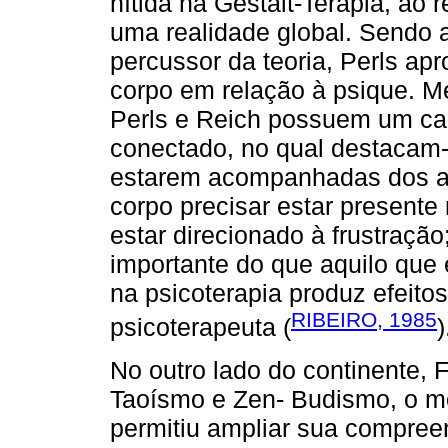
nítida na Gestalt-Terapia, ao
uma realidade global. Sendo 
percussor da teoria, Perls a
corpo em relação à psique. 
Perls e Reich possuem um c
conectado, no qual destacam
estarem acompanhadas dos af
corpo precisar estar presente 
estar direcionado à frustraçã
importante do que aquilo que 
na psicoterapia produz efeito
RIBEIRO, 1985
psicoterapeuta (
)
No outro lado do continente, Fr
Taoísmo e Zen- Budismo, o m
permitiu ampliar sua compree