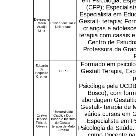
em Psicologia; Espec
(CFP); Especialis
Especialista em Edu
Deyseane
Gestalt- terapia; Fo
Maria
Clínica Vincular e
Araújo
Unichristus
crianças e adolesc
Lima
terapia com casais e 
Centro de Estudos
Professora da Gra
Formado em psicolo
Eduardo
de
Gestalt Terapia, Esp
UERJ
Sequeira
Cremer
p
Psicóloga pela UCDB
Bosco), com form
abordagem Gestáltic
Gestalt- terapia de 
Universidade
vários cursos em G
Evelyn
Católica Dom
Denisse
Bosco e Instituto
Especialista em 
Félix de
de Gestalt-
Oliveira
terapia de Mato
Psicologia da Saúde. 
Grosso
como Docente na