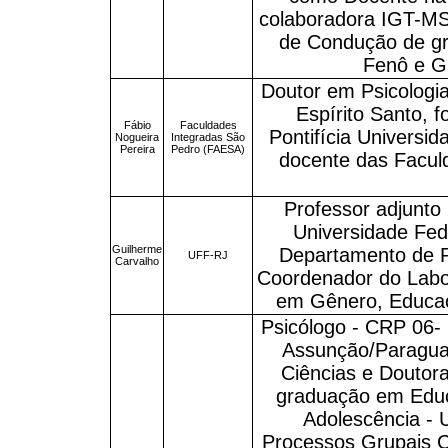
colaboradora IGT-MS
de Condução de g
Fenô e G
Doutor em Psicologia
Espírito Santo, 
Fábio
Faculdades
Pontifícia Universid
Nogueira
Integradas São
Pereira
Pedro (FAESA)
docente das Facul
Professor adjunto 
Universidade Fed
Guilherme
Departamento de 
UFF-RJ
Carvalho
Coordenador do Labo
em Gênero, Educa
Psicólogo - CRP 06-
Assunção/Paraguai
Ciências e Doutor
graduação em Educ
Adolescência - 
Processos Grupais C