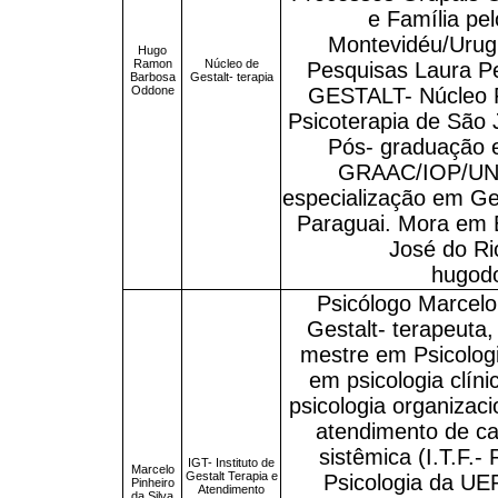
e Família pel
Montevidéu/Urug
Hugo
Ramon
Núcleo de
Pesquisas Laura Pe
Barbosa
Gestalt- terapia
Oddone
GESTALT- Núcleo R
Psicoterapia de São 
Pós- graduação 
GRAAC/IOP/UNIF
especialização em Gest
Paraguai. Mora em B
José do Rio
hugod
Psicólogo Marcelo
Gestalt- terapeuta
mestre em Psicologi
em psicologia clíni
psicologia organizaci
atendimento de ca
sistêmica (I.T.F.-
IGT- Instituto de
Marcelo
Gestalt Terapia e
Psicologia da UE
Pinheiro
Atendimento
da Silva