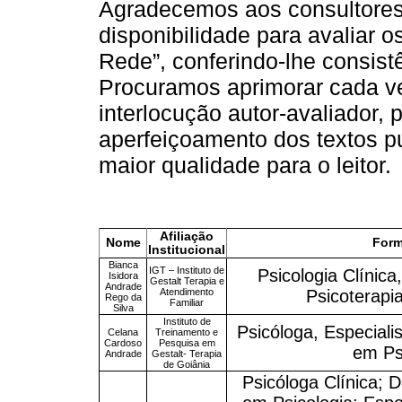
Agradecemos aos consultores
disponibilidade para avaliar o
Rede”, conferindo-lhe consistên
Procuramos aprimorar cada v
interlocução autor-avaliador,
aperfeiçoamento dos textos p
maior qualidade para o leitor.
Afiliação
Nome
Form
Institucional
Bianca
IGT – Instituto de
Psicologia Clínica
Isidora
Gestalt Terapia e
Andrade
Atendimento
Psicoterapi
Rego da
Familiar
Silva
Instituto de
Psicóloga, Especiali
Celana
Treinamento e
Cardoso
Pesquisa em
em Psi
Andrade
Gestalt- Terapia
de Goiânia
Psicóloga Clínica;