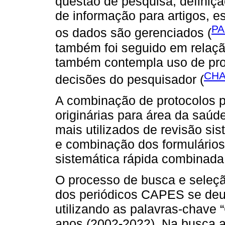
questão de pesquisa, definição
de informação para artigos, e
P
os dados são gerenciados (
também foi seguido em relação
também contempla uso de pr
CH
decisões do pesquisador (
A combinação de protocolos p
originárias para área da saúd
mais utilizados de revisão si
e combinação dos formulários 
sistemática rápida combinada 
O processo de busca e seleçã
dos periódicos CAPES se deu 
utilizando as palavras-chave “
anos (2002-2022). Na busca a