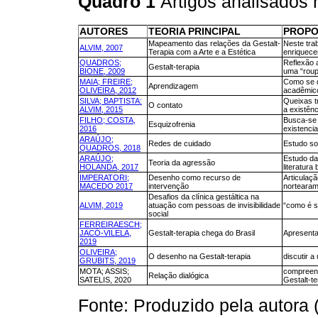
Quadro 1
Artigos analisados 
AUTORES
TEORIA PRINCIPAL
PROPO
Mapeamento das relações da Gestalt-
Neste tra
ALVIM, 2007
Terapia com a Arte e a Estética
enriquece
QUADROS;
Reflexão 
Gestalt-terapia
BIONE, 2009
uma “rou
MAIA; FREIRE;
Como se d
Aprendizagem
OLIVEIRA, 2012
acadêmic
SILVA; BAPTISTA:
Queixas t
O contato
ALVIM, 2015
a existên
FILHO; COSTA,
Busca-se 
Esquizofrenia
2016
existencia
ARAÚJO;
Redes de cuidado
Estudo sob
QUADROS, 2018
ARAÚJO;
Estudo da
Teoria da agressão
HOLANDA, 2017
literatura
IMPERATORI;
Desenho como recurso de
Articulaç
MACEDO 2017
intervenção
nortearam
Desafios da clínica gestáltica na
ALVIM, 2019
atuação com pessoas de invisibilidade
“como é s
social
FERREIRAESCH;
JACÓ-VILELA,
Gestalt-terapia chega do Brasil
Apresentar
2019
OLIVEIRA;
O desenho na Gestalt-terapia
discutir a
GRUBITS, 2019
MOTA; ASSIS;
compreend
Relação dialógica
SATELIS, 2020
Gestalt-te
Fonte: Produzido pela autora 