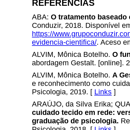
REFERÊNCIAS
ABA:
O tratamento baseado e
Conduzir, 2018. Disponível em
https://www.grupoconduzir.co
evidencia-cientifica/
. Aceso e
ALVIM, Mônica Botelho.
O fun
abordagem Gestalt. [online]. 
ALVIM, Mônica Botelho.
A Ges
e reconhecimento como cuida
Psicologia, 2019. [
Links
]
ARAÚJO, da Silva Erika; QUA
cuidado tecido em rede: ver
graduação de psicologia.
Rev
Psicologia, 2018. [
Links
]