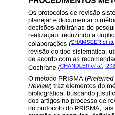
PROCEDIMENTOS ME
Os protocolos de revisão sis
planejar e documentar o mét
decisões arbitrárias do pesqu
realização, reduzindo a dupli
SHAMSEER
et al.
colaborações (
revisão do tipo sistemática, u
de acordo com as recomend
CHANDLER
et al
., 20
Cochrane (
O método PRISMA (
Preferred
Review
) traz elementos do mé
bibliográfica, buscando justifi
dos artigos no processo de r
do protocolo do PRISMA, tais c