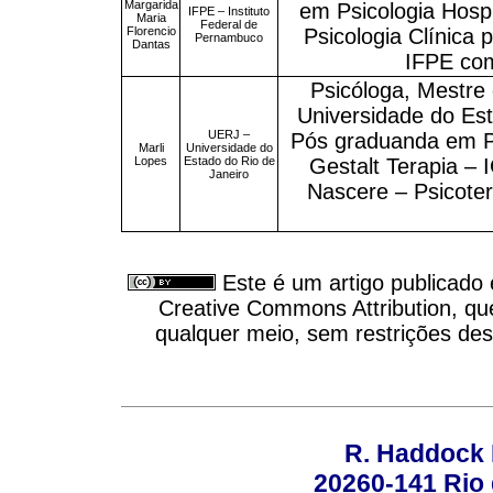
Margarida
em Psicologia Hosp
IFPE – Instituto
Maria
Federal de
Florencio
Psicologia Clínica
Pernambuco
Dantas
IFPE com
Psicóloga, Mestre 
Universidade do Est
UERJ –
Pós graduanda em Psi
Marli
Universidade do
Lopes
Estado do Rio de
Gestalt Terapia – 
Janeiro
Nascere – Psicoter
Este é um artigo publicado
Creative Commons Attribution, qu
qualquer meio, sem restrições des
R. Haddock 
20260-141 Rio d