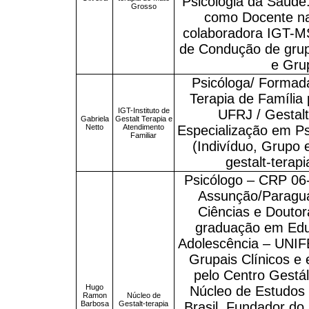
Psicologia da Saúde.
Grosso
como Docente n
colaboradora IGT-MS
de Condução de gru
e Gru
Psicóloga/ Formada
Terapia de Família p
IGT-Instituto de
UFRJ / Gestalt
Gabriela
Gestalt Terapia e
Netto
Atendimento
Especialização em Psi
Familiar
(Indivíduo, Grupo e
gestalt-terapi
Psicólogo – CRP 06
Assunção/Paragua
Ciências e Douto
graduação em Edu
Adolescência – UNIF
Grupais Clínicos e
pelo Centro Gestál
Hugo
Núcleo de Estudos 
Ramon
Núcleo de
Barbosa
Gestalt-terapia
Brasil. Fundador d