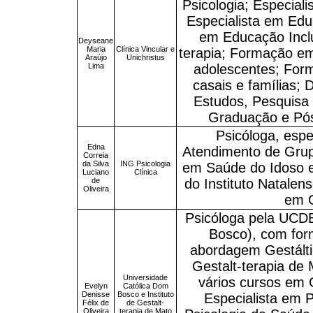
Psicologia; Especiali
Especialista em Edu
em Educação Incl
Deyseane
Maria
Clínica Vincular e
terapia; Formação em
Araújo
Unichristus
Lima
adolescentes; For
casais e famílias; 
Estudos, Pesquisa 
Graduação e Pós
Psicóloga, espe
Edna
Atendimento de Grupo
Correia
da Silva
ING Psicologia
em Saúde do Idoso e
Luciano
Clínica
de
do Instituto Natalen
Oliveira
em G
Psicóloga pela UCDB
Bosco), com for
abordagem Gestáltic
Gestalt-terapia de
Universidade
vários cursos em 
Evelyn
Católica Dom
Denisse
Bosco e Instituto
Especialista em 
Félix de
de Gestalt-
Oliveira
terapia de Mato