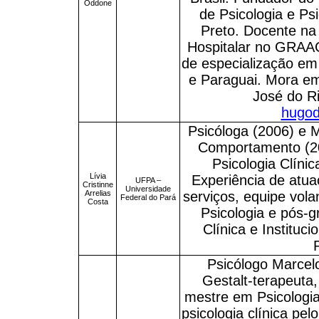
Oddone
de Psicologia e Ps
Preto. Docente n
Hospitalar no GRAA
de especialização em 
e Paraguai. Mora em
José do Ri
hugo
Psicóloga (2006) e 
Comportamento (20
Psicologia Clíni
Lívia
Experiência de atu
UFPA –
Cristinne
Universidade
Arrelias
serviços, equipe vol
Federal do Pará
Costa
Psicologia e pós-
Clínica e Instituc
Psicólogo Marcel
Gestalt-terapeuta
mestre em Psicologia
psicologia clínica pel