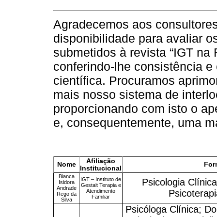
Agradecemos aos consultores
disponibilidade para avaliar os
submetidos à revista “IGT na 
conferindo-lhe consistência e 
científica. Procuramos aprimo
mais nosso sistema de interlo
proporcionando com isto o ap
e, consequentemente, uma maio
Afiliação
Nome
For
Institucional
Bianca
IGT – Instituto de
Psicologia Clínica
Isidora
Gestalt Terapia e
Andrade
Atendimento
Psicoterap
Rego da
Familiar
Silva
Psicóloga Clínica; 