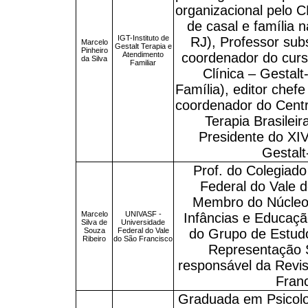
organizacional pelo C
de casal e família 
IGT-Instituto de
RJ), Professor sub
Marcelo
Gestalt Terapia e
Pinheiro
Atendimento
coordenador do curs
da Silva
Familiar
Clínica – Gestalt
Família), editor chef
coordenador do Cent
Terapia Brasilei
Presidente do XIV
Gestalt
Prof. do Colegiado
Federal do Vale 
Membro do Núcleo 
Marcelo
UNIVASF -
Infâncias e Educaçã
Silva de
Universidade
Souza
Federal do Vale
do Grupo de Estud
Ribeiro
do São Francisco
Representação 
responsável da Revi
Fran
Graduada em Psicolo