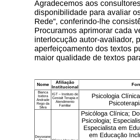
Agradecemos aos consultores
disponibilidade para avaliar o
Rede”, conferindo-lhe consistên
Procuramos aprimorar cada v
interlocução autor-avaliador,
aperfeiçoamento dos textos 
maior qualidade de textos para 
Afiliação
Nome
For
Institucional
Bianca
IGT – Instituto de
Psicologia Clínica
Isidora
Gestalt Terapia e
Andrade
Atendimento
Psicoterap
Rego da
Familiar
Silva
Psicóloga Clínica; 
Psicologia; Especiali
Especialista em Edu
em Educação Incl
Deyseane