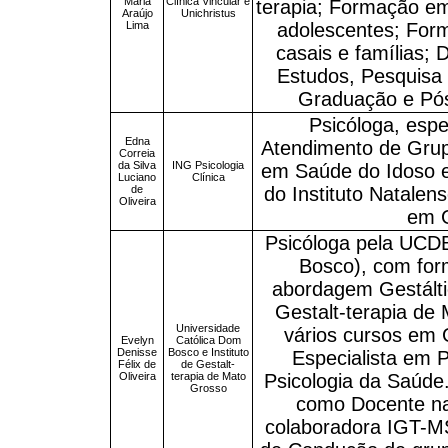
Maria
Clínica Vincular e
terapia; Formação em
Araújo
Unichristus
Lima
adolescentes; For
casais e famílias; 
Estudos, Pesquisa 
Graduação e Pós
Psicóloga, espe
Edna
Atendimento de Grupo
Correia
da Silva
ING Psicologia
em Saúde do Idoso e
Luciano
Clínica
de
do Instituto Natalen
Oliveira
em G
Psicóloga pela UCDB
Bosco), com for
abordagem Gestáltic
Gestalt-terapia de
Universidade
vários cursos em 
Evelyn
Católica Dom
Denisse
Bosco e Instituto
Especialista em 
Félix de
de Gestalt-
Oliveira
terapia de Mato
Psicologia da Saúde.
Grosso
como Docente n
colaboradora IGT-MS