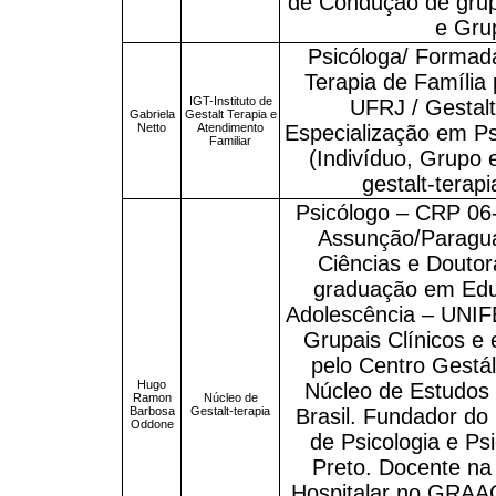
de Condução de gru
e Gru
Psicóloga/ Formada
Terapia de Família p
IGT-Instituto de
UFRJ / Gestalt
Gabriela
Gestalt Terapia e
Netto
Atendimento
Especialização em Psi
Familiar
(Indivíduo, Grupo e
gestalt-terapi
Psicólogo – CRP 06
Assunção/Paragua
Ciências e Douto
graduação em Edu
Adolescência – UNIF
Grupais Clínicos e
pelo Centro Gestál
Hugo
Núcleo de Estudos 
Ramon
Núcleo de
Barbosa
Gestalt-terapia
Brasil. Fundador d
Oddone
de Psicologia e Ps
Preto. Docente n
Hospitalar no GRAA