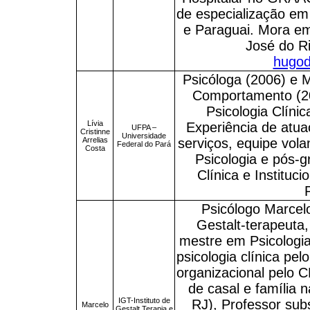
de especialização em 
e Paraguai. Mora em
José do Ri
hugo
Psicóloga (2006) e 
Comportamento (20
Psicologia Clíni
Lívia
Experiência de atu
UFPA –
Cristinne
Universidade
Arrelias
serviços, equipe vol
Federal do Pará
Costa
Psicologia e pós-
Clínica e Instituc
Psicólogo Marcel
Gestalt-terapeuta
mestre em Psicologia
psicologia clínica pel
organizacional pelo C
de casal e família 
IGT-Instituto de
RJ), Professor sub
Marcelo
Gestalt Terapia e