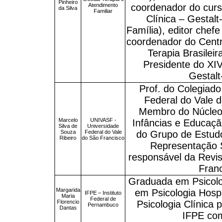
Pinheiro
Atendimento
coordenador do curs
da Silva
Familiar
Clínica – Gestalt
Família), editor chef
coordenador do Cent
Terapia Brasilei
Presidente do XIV
Gestalt
Prof. do Colegiado
Federal do Vale 
Membro do Núcleo 
Marcelo
UNIVASF -
Infâncias e Educaçã
Silva de
Universidade
Souza
Federal do Vale
do Grupo de Estud
Ribeiro
do São Francisco
Representação 
responsável da Revi
Fran
Graduada em Psicolo
Margarida
em Psicologia Hosp
IFPE – Instituto
Maria
Federal de
Florencio
Psicologia Clínica
Pernambuco
Dantas
IFPE com