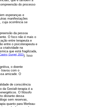
enciais, que é também a
a compreensão do processo
idem esperanças e
utras manifestações
 cuja ocorrência se
preensão da pessoa
oente. O foco não é mais o
ação entre terapeuta e
ão entre o psicoterapeuta e
a criatividade na
smica que está fragilizada,
Castro; Gurgel, 2021
). Isso
nitiva, o doente
e travou com o
essa amizade. O
alidade de consciência
o da Gestalt-terapia é a
energéticos. O filósofo
to distante dessa
iálogo sem reservas,
rapia quanto para Merleau-