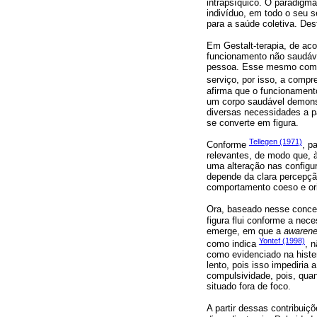
intrapsíquico. O paradigma
indivíduo, em todo o seu s
para a saúde coletiva. De
Em Gestalt-terapia, de a
funcionamento não saudáv
pessoa. Esse mesmo compo
serviço, por isso, a comp
afirma que o funcionamento
um corpo saudável demonst
diversas necessidades a pa
se converte em figura.
Tellegen (1971)
Conforme
, p
relevantes, de modo que, 
uma alteração nas configu
depende da clara percepçã
comportamento coeso e ori
Ora, baseado nesse concei
figura flui conforme a nec
emerge, em que a
awaren
Yontef (1998)
como indica
, 
como evidenciado na hist
lento, pois isso impediri
compulsividade, pois, qua
situado fora de foco.
A partir dessas contribuiç