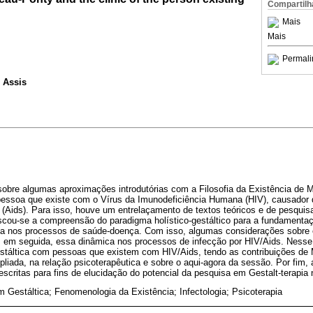
Compartilh
Mais
Mais
Permali
 Assis
 sobre algumas aproximações introdutórias com a Filosofia da Existência de 
pessoa que existe com o Vírus da Imunodeficiência Humana (HIV), causador
 (Aids). Para isso, houve um entrelaçamento de textos teóricos e de pesquisa
buscou-se a compreensão do paradigma holístico-gestáltico para a fundamentaç
pia nos processos de saúde-doença. Com isso, algumas considerações sobre
, em seguida, essa dinâmica nos processos de infecção por HIV/Aids. Nesse 
stáltica com pessoas que existem com HIV/Aids, tendo as contribuições de
liada, na relação psicoterapêutica e sobre o aqui-agora da sessão. Por fim
descritas para fins de elucidação do potencial da pesquisa em Gestalt-terapia
 Gestáltica; Fenomenologia da Existência; Infectologia; Psicoterapia