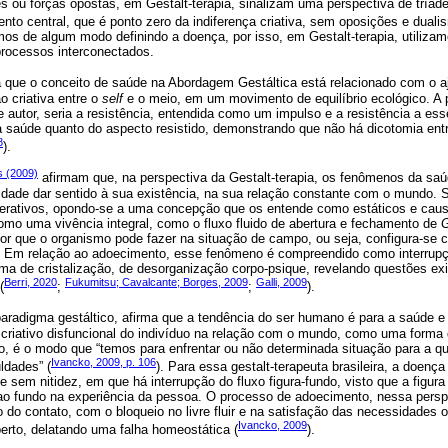
es ou forças opostas, em Gestalt-terapia, sinalizam uma perspectiva de tríade 
o central, que é ponto zero da indiferença criativa, sem oposições e duali
amos de algum modo definindo a doença, por isso, em Gestalt-terapia, utiliz
ocessos interconectados.
 que o conceito de saúde na Abordagem Gestáltica está relacionado com o aj
o criativa entre o
self
e o meio, em um movimento de equilíbrio ecológico. A 
sse autor, seria a resistência, entendida como um impulso e a resistência a es
da saúde quanto do aspecto resistido, demonstrando que não há dicotomia en
8
).
s (2009)
afirmam que, na perspectiva da Gestalt-terapia, os fenômenos da s
idade dar sentido à sua existência, na sua relação constante com o mundo. 
nterativos, opondo-se a uma concepção que os entende como estáticos e ca
omo uma vivência integral, como o fluxo fluido de abertura e fechamento de
G
or que o organismo pode fazer na situação de campo, ou seja, configura-se
nal. Em relação ao adoecimento, esse fenômeno é compreendido como interrupç
ma de cristalização, de desorganização corpo-psique, revelando questões ex
Berri, 2020
Fukumitsu; Cavalcante; Borges, 2009
Galli, 2009
(
;
;
).
 paradigma gestáltico, afirma que a tendência do ser humano é para a saúde
criativo disfuncional do indivíduo na relação com o mundo, como uma forma 
do, é o modo que “temos para enfrentar ou não determinada situação para a q
Ivancko, 2009, p. 106
ldades” (
). Para essa gestalt-terapeuta brasileira, a doen
e sem nitidez, em que há interrupção do fluxo figura-fundo, visto que a figura
o ao fundo na experiência da pessoa. O processo de adoecimento, nessa pers
lo do contato, com o bloqueio no livre fluir e na satisfação das necessidades
Ivancko, 2009
rto, delatando uma falha homeostática (
).