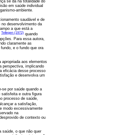
nça se dá na totalidade do
visão em saúde individual
organismo-ambiente.
cionamento saudável e de
e no desenvolvimento da
ampo a que está a
Tellegen (1972)
e
quando
rupções. Para essa autora,
ndo claramente as
 fundo, e o fundo que ora
a apropriada aos elementos
 perspectiva, implicando
 a eficácia desse processo
atisfação e desenvolva um
e-se por saúde quando a
atisfeita e outra figura
no processo de saúde,
alcançar a satisfação,
 de modo excessivamente
bservado na
desprovido de contexto ou
 saúde, o que não quer