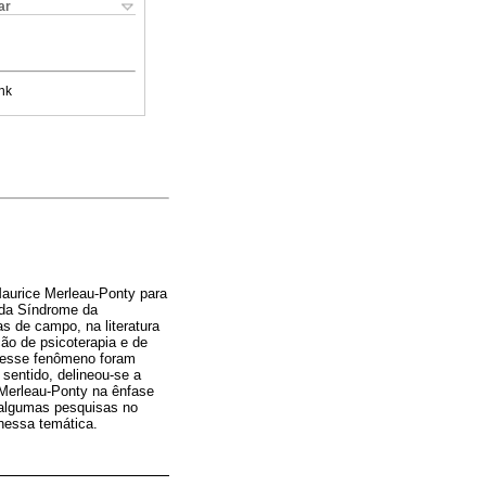
ar
nk
Maurice Merleau-Ponty para
 da Síndrome da
s de campo, na literatura
ão de psicoterapia e de
 esse fenômeno foram
sentido, delineou-se a
 Merleau-Ponty na ênfase
, algumas pesquisas no
 nessa temática.