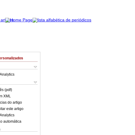
ersonalizados
Analytics
ês (pdf)
em XML
cias do artigo
tar este artigo
Analytics
o automática
s