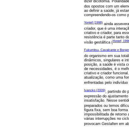
dizer dicotomia. Polaridad
dos opostos com um element
ao definir a saúde, já est
compreendendo-os como pr
Yontef (1998)
ainda assevera
criador, que é uma interaçã
criativo e criador, para e
resistência é parte tanto 
Yontef, 199
visão gestáltica (
Fukumitsu, Cavalcante e Borge
do organismo em sua total
dinâmicos, singulares e i
posição, a saúde é vista c
de necessidades, é o melh
criativo e criador funcio
atualização, como uma for
enfrentadas pelo indivíduo 
Ivancko (2009)
, partindo do
expressão do ajustamento 
insatisfação. Nesse senti
preparados ou temos dificu
figura fixa, sem boa forma 
impossibilitada de retorn
várias interrupções no cic
provocam
Gestalten
em abe