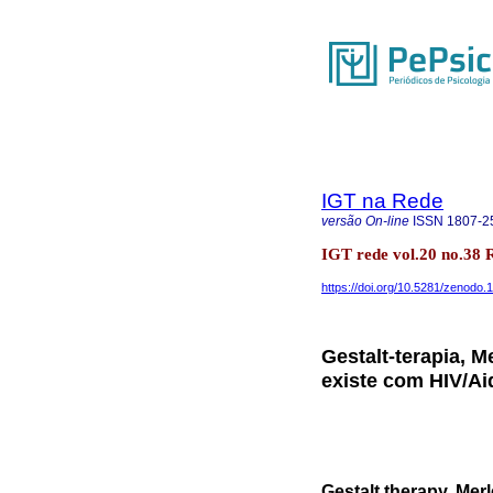
IGT na Rede
versão On-line
ISSN
1807-2
IGT rede vol.20 no.38 
https://doi.org/10.5281/zenodo
Gestalt-terapia, M
existe com HIV/Ai
Gestalt therapy, Mer