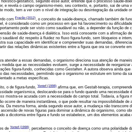
 holístico-gestáltico, segundo esse autor, entende que o processo saúde-doe
er, e revela o campo organismo-meio, seu contexto, e, portanto, sai de uma 
ste modo, tem a ver com o nível de integração ou desintegração da unidade 
Frazão (2012)
cordo com
, o conceito de saúde-doença, chamado também de fun
el, é considerado como um processo em que há favorecimento ou dificuldad
rtamento pode ser visto como saudável ou não, a depender da função de c
reensão de saúde-doença é dialética. Isso está consoante com a afirmação d
 saudável diz respeito à fluidez no fluxo figura-fundo, sem bloqueios e inter
ra sua capacidade em identificar e compreender suas demandas, diferencia
rtir das relações dinâmicas existentes entre a figura que ora se converte em
ara atender a essas demandas, o organismo direciona sua atenção de maneir
à medida que as necessidades evoluem, surge a necessidade de reorganizar a
rações figura-fundo, conhecidas como
Gestalten
. A autora observa ainda que
o das necessidades, permitindo que o organismo se estruture em torno da s
entado a metas específicas.
Yontef (1998)
to, o de figura-fundo,
afirma que, em Gestalt-terapia, compreend
essidade organísmica, deslocando-se para o fundo quando uma necessidade é s
ess
mostra-se acurada com a necessidade do campo total. Todavia, a figura 
não ocorre de maneira instantânea, o que pode resultar na impossibilidade de 
eria. Da mesma forma, ainda segundo esse autor, a mudança não transcorre
a a ascensão de novas figuras para dominar a dinâmica do organismo, como o
ndo a dicotomia entre figura e fundo se estabelece, um dos elementos acaba 
Yontef (1998)
ões de
, percebemos o conceito de doença como uma polaridade da