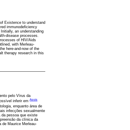
 of Existence to understand
uired immunodeficiency
Initially, an understanding
alth-disease processes.
processes of HIV/Aids
tlined, with Merleau-
the here-and-now of the
lt therapy research in this
ento pelo Vírus da
Assis
ssível inferir em
tologia, enquanto área de
mais infecções sexualmente
a da pessoa que existe
mpreensão da clínica da
 de Maurice Merleau-