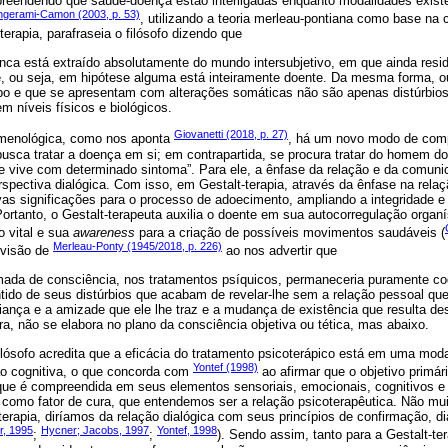
preendendo que saúde-doença estão interligadas enquanto modalidades exist
ngerami-Camon (2003, p. 53)
, utilizando a teoria merleau-pontiana como base n
rapia, parafraseia o filósofo dizendo que
nca está extraído absolutamente do mundo intersubjetivo, em que ainda res
e, ou seja, em hipótese alguma está inteiramente doente. Da mesma forma, o
po e que se apresentam com alterações somáticas não são apenas distúrbios,
 níveis físicos e biológicos.
Giovanetti (2018, p. 27)
menológica, como nos aponta
, há um novo modo de com
busca tratar a doença em si; em contrapartida, se procura tratar do homem d
 vive com determinado sintoma”. Para ele, a ênfase da relação e da comunic
spectiva dialógica. Com isso, em Gestalt-terapia, através da ênfase na relaç
as significações para o processo de adoecimento, ampliando a integridade e 
Portanto, o Gestalt-terapeuta auxilia o doente em sua autocorregulação organí
o vital e sua
awareness
para a criação de possíveis movimentos saudáveis (
Merleau-Ponty (1945/2018, p. 226)
 visão de
ao nos advertir que
ada de consciência, nos tratamentos psíquicos, permaneceria puramente cog
tido de seus distúrbios que acabam de revelar-lhe sem a relação pessoal qu
ança e a amizade que ele lhe traz e a mudança de existência que resulta d
a, não se elabora no plano da consciência objetiva ou tética, mas abaixo.
lósofo acredita que a eficácia do tratamento psicoterápico está em uma mod
Yontef (1998)
o cognitiva, o que concorda com
ao afirmar que o objetivo primári
que é compreendida em seus elementos sensoriais, emocionais, cognitivos e 
omo fator de cura, que entendemos ser a relação psicoterapêutica. Não mui
rapia, diríamos da relação dialógica com seus princípios de confirmação, d
r, 1995
Hycner; Jacobs, 1997
Yontef, 1998
;
;
). Sendo assim, tanto para a Gestalt-te