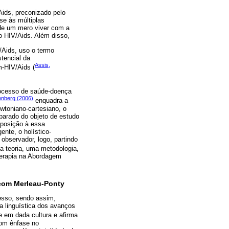
ids, preconizado pelo
se às múltiplas
 de um mero viver com a
o HIV/Aids. Além disso,
V/Aids, uso o termo
tencial da
Assis,
m-HIV/Aids (
rocesso de saúde-doença
nberg (2006)
enquadra a
wtoniano-cartesiano, o
parado do objeto de estudo
raposição à essa
nte, o holístico-
 observador, logo, partindo
ma teoria, uma metodologia,
terapia na Abordagem
 com Merleau-Ponty
esso, sendo assim,
 linguística dos avanços
 em dada cultura e afirma
com ênfase no