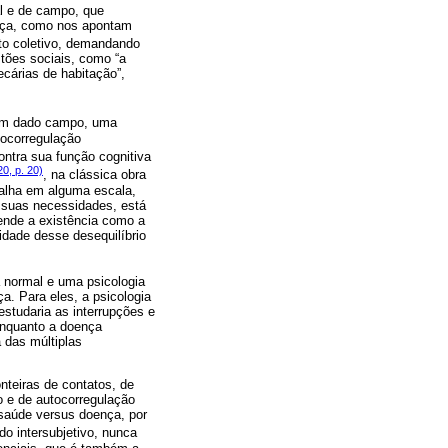
al e de campo, que
ença, como nos apontam
to coletivo, demandando
tões sociais, como “a
ecárias de habitação”,
 um dado campo, uma
tocorregulação
ontra sua função cognitiva
0, p. 20)
, na clássica obra
falha em alguma escala,
 suas necessidades, está
ende a existência como a
cidade desse desequilíbrio
 normal e uma psicologia
a. Para eles, a psicologia
studaria as interrupções e
enquanto a doença
 das múltiplas
teiras de contatos, de
do e de autocorregulação
saúde versus doença, por
o intersubjetivo, nunca