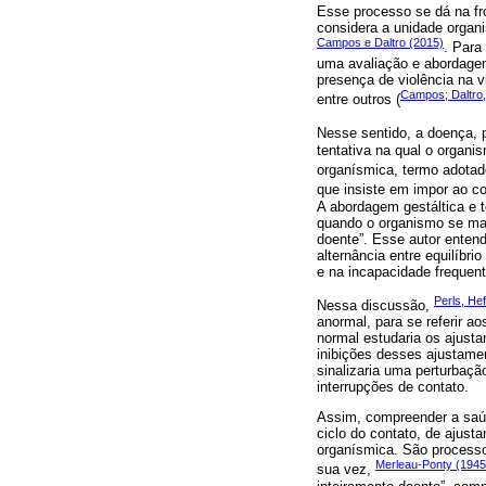
Esse processo se dá na fr
considera a unidade organ
Campos e Daltro (2015)
. Para
uma avaliação e abordagem
presença de violência na v
Campos; Daltro,
entre outros (
Nesse sentido, a doença,
tentativa na qual o organi
organísmica, termo adota
que insiste em impor ao co
A abordagem gestáltica e 
quando o organismo se man
doente”. Esse autor ente
alternância entre equilíbri
e na incapacidade freque
Perls, He
Nessa discussão,
anormal, para se referir a
normal estudaria os ajust
inibições desses ajustame
sinalizaria uma perturbaç
interrupções de contato.
Assim, compreender a saú
ciclo do contato, de ajust
organísmica. São processo
Merleau-Ponty (1945
sua vez,