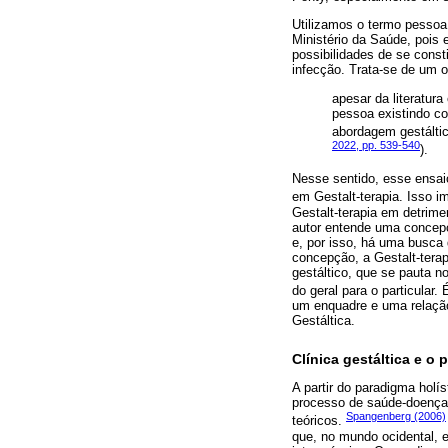
Utilizamos o termo pessoa
Ministério da Saúde, pois 
possibilidades de se cons
infecção. Trata-se de um o
apesar da literatur
pessoa existindo c
abordagem gestáltic
2022, pp. 539-540
).
Nesse sentido, esse ensa
em Gestalt-terapia. Isso 
Gestalt-terapia em detrim
autor entende uma concepç
e, por isso, há uma busca 
concepção, a Gestalt-tera
gestáltico, que se pauta no
do geral para o particular
um enquadre e uma relação
Gestáltica.
Clínica gestáltica e 
A partir do paradigma hol
processo de saúde-doença
Spangenberg (2006)
teóricos.
que, no mundo ocidental, 