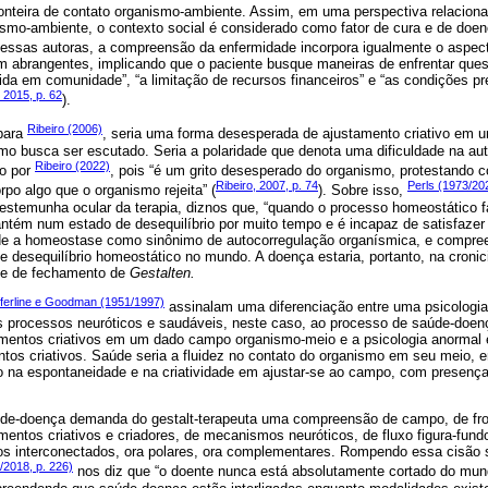
onteira de contato organismo-ambiente. Assim, em uma perspectiva relacion
ismo-ambiente, o contexto social é considerado como fator de cura e de do
 essas autoras, a compreensão da enfermidade incorpora igualmente o aspec
 abrangentes, implicando que o paciente busque maneiras de enfrentar ques
ida em comunidade”, “a limitação de recursos financeiros” e “as condições pr
 2015, p. 62
).
Ribeiro (2006)
 para
, seria uma forma desesperada de ajustamento criativo em
smo busca ser escutado. Seria a polaridade que denota uma dificuldade na au
Ribeiro (2022)
do por
, pois “é um grito desesperado do organismo, protestando c
Ribeiro, 2007, p. 74
Perls (1973/202
rpo algo que o organismo rejeita” (
). Sobre isso,
testemunha ocular da terapia, diznos que, “quando o processo homeostático 
tém num estado de desequilíbrio por muito tempo e é incapaz de satisfazer
nde a homeostase como sinônimo de autocorregulação organísmica, e compre
o e desequilíbrio homeostático no mundo. A doença estaria, portanto, na croni
nte de fechamento de
Gestalten.
fferline e Goodman (1951/1997)
assinalam uma diferenciação entre uma psicologia
os processos neuróticos e saudáveis, neste caso, ao processo de saúde-doenç
amentos criativos em um dado campo organismo-meio e a psicologia anormal e
ntos criativos. Saúde seria a fluidez no contato do organismo em seu meio, 
ão na espontaneidade e na criatividade em ajustar-se ao campo, com presença
de-doença demanda do gestalt-terapeuta uma compreensão de campo, de fron
amentos criativos e criadores, de mecanismos neuróticos, de fluxo figura-fun
s interconectados, ora polares, ora complementares. Rompendo essa cisão 
/2018, p. 226)
nos diz que “o doente nunca está absolutamente cortado do mund