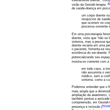
inteiramente doente”, com
A
visão da Gestalt-terapia.
de saúde-doença em psicote
um corpo doente nu
resquícios de saúd
que ocorrem no cor
processa somente em
Em uma psicoterapia feno
doente, visto que “não se 
sintoma, mas a pessoa que
doente recairia em uma per
o paciente, fomenta-se nov
existência do ser-doente. 
potencializando seu espaç
mostra-se coerente com a
em todo caso, a tom
não assumiria o sen
médico, sem a confi
sintoma, como a cur
Podemos entender que o fi
mais ampla que a dimensã
ampliação da
awareness
, 
também pontua a amizade c
compreensão, em Gestalt-te
Hycne
presença e inclusão (