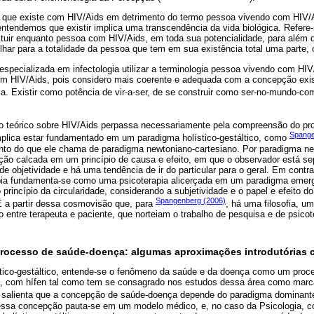
 que existe com HIV/Aids em detrimento do termo pessoa vivendo com HIV/A
entendemos que existir implica uma transcendência da vida biológica. Refere-
tituir enquanto pessoa com HIV/Aids, em toda sua potencialidade, para além
lhar para a totalidade da pessoa que tem em sua existência total uma parte, 
a especializada em infectologia utilizar a terminologia pessoa vivendo com HI
om HIV/Aids, pois considero mais coerente e adequada com a concepção exis
a. Existir como potência de vir-a-ser, de se construir como ser-no-mundo-co
io teórico sobre HIV/Aids perpassa necessariamente pela compreensão do p
Spange
implica estar fundamentado em um paradigma holístico-gestáltico, como
ento do que ele chama de paradigma newtoniano-cartesiano. Por paradigma ne
ão calcada em um princípio de causa e efeito, em que o observador está se
de objetividade e há uma tendência de ir do particular para o geral. Em cont
pia fundamenta-se como uma psicoterapia alicerçada em um paradigma emerge
 princípio da circularidade, considerando a subjetividade e o papel e efeito do
Spangenberg (2006)
. É a partir dessa cosmovisão que, para
, há uma filosofia, u
 entre terapeuta e paciente, que norteiam o trabalho de pesquisa e de psico
o processo de saúde-doença: algumas aproximações introdutórias
ístico-gestáltico, entende-se o fenômeno da saúde e da doença como um proc
, com hífen tal como tem se consagrado nos estudos dessa área como marca
salienta que a concepção de saúde-doença depende do paradigma dominante
essa concepção pauta-se em um modelo médico, e, no caso da Psicologia, 