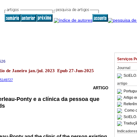
Serviços P
526
Journal
Rio de Janeiro jan./jul. 2023 Epub 27-Jun-2025
SciELO 
.15149727
artigo
ARTIGO
Portugu
Artigo 
erleau-Ponty e a clínica da pessoa que
Referên
ds
Como ci
SciELO 
Traduçã
Indicadore
leau-Ponty and the clinic of the person existing