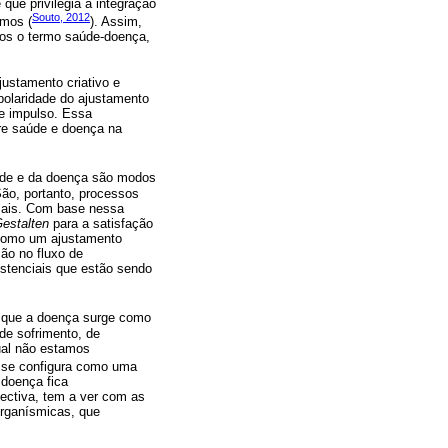
que privilegia a integração
Souto, 2012
smos (
). Assim,
amos o termo saúde-doença,
ustamento criativo e
polaridade do ajustamento
se impulso. Essa
tre saúde e doença na
aúde e da doença são modos
São, portanto, processos
usais. Com base nessa
estalten
para a satisfação
 como um ajustamento
ão no fluxo de
istenciais que estão sendo
 e que a doença surge como
de sofrimento, de
ual não estamos
ça se configura como uma
 doença fica
pectiva, tem a ver com as
 organísmicas, que