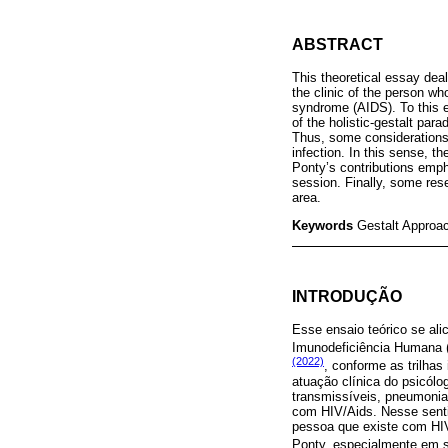
ABSTRACT
This theoretical essay dea
the clinic of the person w
syndrome (AIDS). To this en
of the holistic-gestalt pa
Thus, some considerations
infection. In this sense, t
Ponty’s contributions emp
session. Finally, some rese
area.
Keywords
Gestalt Approa
INTRODUÇÃO
Esse ensaio teórico se al
Imunodeficiência Humana (
(2022)
, conforme as trilha
atuação clínica do psicól
transmissíveis, pneumonias
com HIV/Aids. Nesse sentido
pessoa que existe com HI
Ponty, especialmente em 