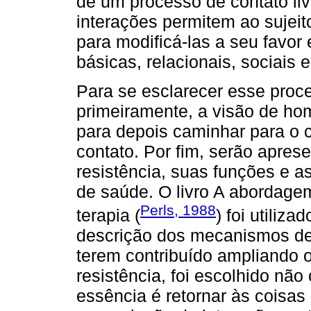
de um processo de contato liv
interações permitem ao sujei
para modificá-las a seu favor
básicas, relacionais, sociais 
Para se esclarecer esse proc
primeiramente, a visão de ho
para depois caminhar para o 
contato. Por fim, serão apre
resistência, suas funções e 
de saúde. O livro A abordagem
Perls, 1988
terapia (
) foi utiliz
descrição dos mecanismos de 
terem contribuído ampliando
resistência, foi escolhido não
essência é retornar às coisa