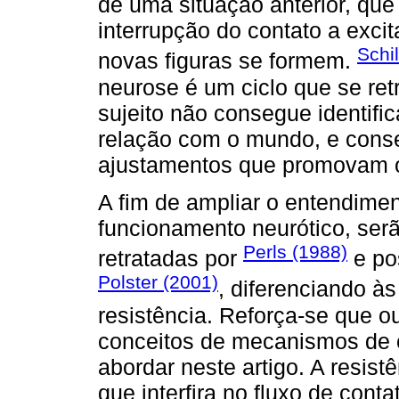
de uma situação anterior, qu
interrupção do contato a exci
Schi
novas figuras se formem.
neurose é um ciclo que se ret
sujeito não consegue identific
relação com o mundo, e cons
ajustamentos que promovam o
A fim de ampliar o entendime
funcionamento neurótico, ser
Perls (1988)
retratadas por
e po
Polster (2001)
, diferenciando à
resistência. Reforça-se que o
conceitos de mecanismos de c
abordar neste artigo. A resist
que interfira no fluxo de con