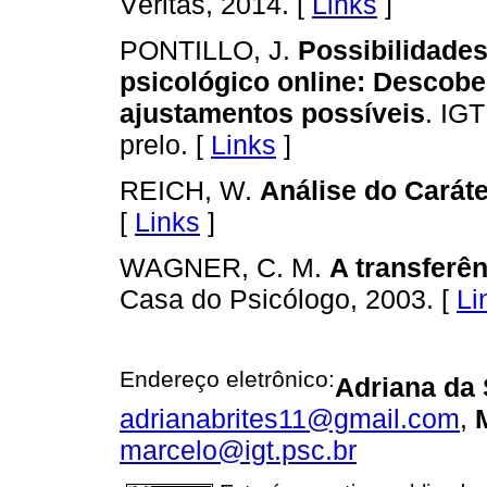
Véritas, 2014. [
Links
]
PONTILLO, J.
Possibilidade
psicológico online: Descobe
ajustamentos possíveis
. IG
prelo. [
Links
]
REICH, W.
Análise do Caráte
[
Links
]
WAGNER, C. M.
A transferên
Casa do Psicólogo, 2003. [
Li
Endereço eletrônico:
Adriana da 
adrianabrites11@gmail.com
,
marcelo@igt.psc.br