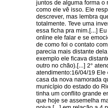
juntos de alguma forma o
como ele vê isso. Ele re
descrever, mas lembra qu
totalmente. Teve uma inver
essa ficha pra mim.[...] E
online ele falar e se emoc
de como foi o contato com
parecia mais distante dela
exemplo ele ficava distan
outro no chão).[...] 2° ate
atendimento:16/04/19 Ele 
casa da nova namorada q
município do estado do Rio 
tinha um conflito grande 
que hoje se assemelha ma
noiva,[...] em relação a 4 p