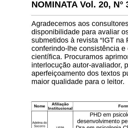
NOMINATA
Vol. 20, N° 
Agradecemos aos consultores
disponibilidade para avaliar os
submetidos à revista “IGT na 
conferindo-lhe consistência e 
científica. Procuramos aprim
interlocução autor-avaliador,
aperfeiçoamento dos textos p
maior qualidade para o leitor.
Afiliação
Nome
Form
Institucional
PHD em psicolo
desenvolvimento pe
Adelma do
Socorro
Dra em psicologia C
UFPA