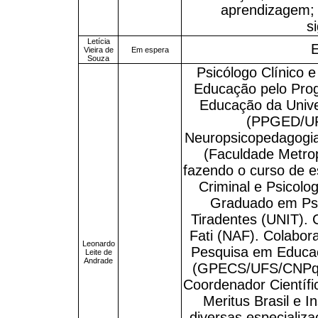
aprendizagem; li
s
Letícia
Vieira de
Em espera
Souza
Psicólogo Clínico 
Educação pelo Pro
Educação da Unive
(PPGED/UFS
Neuropsicopedagogia
(Faculdade Metrop
fazendo o curso de e
Criminal e Psicol
Graduado em Psi
Tiradentes (UNIT).
Fati (NAF). Colabor
Leonardo
Pesquisa em Educaç
Leite de
Andrade
(GPECS/UFS/CNPq).
Coordenador Científic
Meritus Brasil e I
diversas especializ