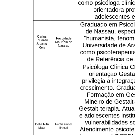
como psicóloga clíni
orientadora prof
adolescentes e
Graduado em Psicol
de Nassau, especia
Carlos
"humanista, fenome
Faculdade
Eduardo
Maurício de
Soares
Universidade de Ar
Nassau
Reis
como psicoterapeut
de Referência de 
Psicóloga Clínica 
orientação Gesta
privilegia a integr
crescimento. Gradu
Formação em Gest
Mineiro de Gestal
Gestalt-terapia. At
e adolescentes insti
vulnerabilidades so
Delia Rita
Profissional
Maia
liberal
Atendimento psicote