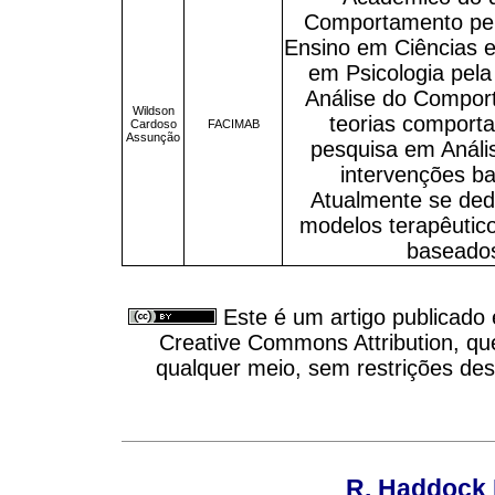
Comportamento pel
Ensino em Ciências 
em Psicologia pel
Análise do Compor
Wildson
teorias comport
Cardoso
FACIMAB
Assunção
pesquisa em Anál
intervenções b
Atualmente se ded
modelos terapêutic
baseados
Este é um artigo publicado
Creative Commons Attribution, qu
qualquer meio, sem restrições des
R. Haddock 