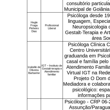
consultório particul
Municipal de Goiânia
Psicóloga desde 1
linguagem, Especial
Hegle
Fraga
Profissional
Neuropsicologia
Pinheiro
Liberal
Dias
Gestalt-Terapia e A
área So
Psicóloga Clínica
Centro Universitá
graduanda em Psicolo
casal e família pelo
IGT – Instituto de
Atendimento Familia
Izabelle de
Gestalt-terapia e
Oliveira
Atendimento
Virtual IGT na Red
Barbarine
familiar
Projeto O Dom d
Mediadora e colabor
psicológico: espa
informações p
Psicólogo - CRP 06-
Assunção/Paraguai