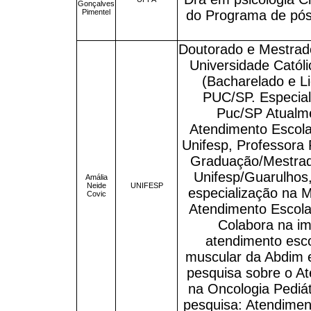
Gonçalves
Pimentel
do Programa de pós
Doutorado e Mestrad
Universidade Catól
(Bacharelado e Li
PUC/SP. Especial
Puc/SP Atualm
Atendimento Escola
Unifesp, Professora
Graduação/Mestra
Unifesp/Guarulhos
Amália
Neide
UNIFESP
especialização na 
Covic
Atendimento Escolar
Colabora na im
atendimento esco
muscular da Abdim 
pesquisa sobre o At
na Oncologia Pediá
pesquisa: Atendiment