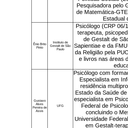
Pesquisadora pelo 
de Matemática-GTE
Estadual
Psicólogo (CRP 06/1
terapeuta, psicoped
de Gestalt de São
Instituto de
Ênio Brito
Sapientiae e da FMU
Gestalt de São
Pinto
Paulo
da Religião pela PUC
e livros nas áreas 
educa
Psicólogo com formaç
Especialista em In
residência multipro
Estado da Saúde de 
especialista em Psic
Gustavo
Alves
Federal de Psicol
UFG
Pereira de
Assis
concluindo o Me
Universidade Federa
em Gestalt-terap