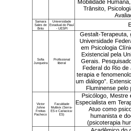
Mobilidade Humana,
Trânsito, Psicolo
Avalia
Samara
Universidade
Sales de
Estadual do Piauí
Brito
- UESPI
Gestalt-Terapeuta,
Universidade Feder
em Psicologia Clíni
Existencial pela U
Sofia
Profissional
Gerais. Pesquisado
Junqueira
liberal
Federal do Rio de 
terapia e fenomenolo
um diálogo”. Extensi
Fluminense pelo 
Psicólogo, Mestre e
Especialista em Terap
Victor
Faculdade
Johne
Multivix (Serra-
Atuo como psic
Freitas
ES e Cariacica-
Pacheco
ES)
humanista e do
(psicoterapia hum
Acadêmico do d