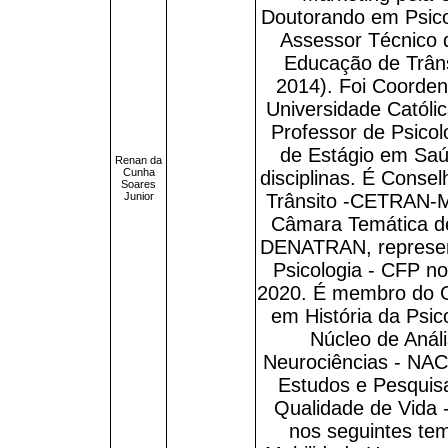
Doutorando em Psico
Assessor Técnico d
Educação de Trân
2014). Foi Coorden
Universidade Catól
Professor de Psicol
de Estágio em Saú
Renan da
Cunha
disciplinas. É Conse
Soares
Junior
Trânsito -CETRAN-M
Câmara Temática d
DENATRAN, represen
Psicologia - CFP n
2020. É membro do G
em História da Psi
Núcleo de Anál
Neurociências - NA
Estudos e Pesquis
Qualidade de Vida 
nos seguintes tem