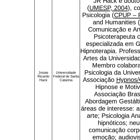
JR Hack é douto
(
UMESP, 2004
), c
Psicologia (
CPUP – P
and Humanities (
Comunicação e Art
Psicoterapeuta 
especializada em Ge
Hipnoterapia. Profes
Artes da Universida
Membro colabor
Psicologia da Univ
Josias
Universidade
Ricardo
Federal de Santa
Associação
Hypnos
Hack
Catarina
Hipnose e Moti
Associação Brasi
Abordagem Gestálti
áreas de interesse: 
arte; Psicologia An
hipnóticos; neu
comunicação corpo
emoção; audiovisu