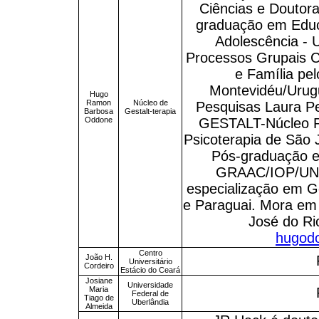
Ciências e Doutor
graduação em Educ
Adolescência - 
Processos Grupais C
e Família pel
Montevidéu/Urugu
Hugo
Ramon
Núcleo de
Pesquisas Laura Pe
Barbosa
Gestalt-terapia
Oddone
GESTALT-Núcleo Ri
Psicoterapia de São 
Pós-graduação e
GRAAC/IOP/UNIF
especialização em Ges
e Paraguai. Mora em 
José do Rio
hugod
Centro
João H.
Universitário
Cordeiro
Estácio do Ceará
Josiane
Universidade
Maria
Federal de
Tiago de
Uberlândia
Almeida