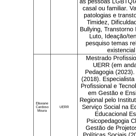
às pessoas LGBTQIAP
casal ou familiar. V
patologias e transt
Timidez, Dificulda
Bullying, Transtorno 
Luto, Ideação/ten
pesquiso temas re
existencia
Mestrado Profissi
UERR (em andam
Pedagogia (2023).
(2018). Especialis
Profissional e Tecn
em Gestão e Ens
Regional pelo Instit
Eliseane
Serviço Social na 
Cardoso
UERR
Moura
Educacional Es
Psicopedagogia Clí
Gestão de Projeto
Políticas Sociais (