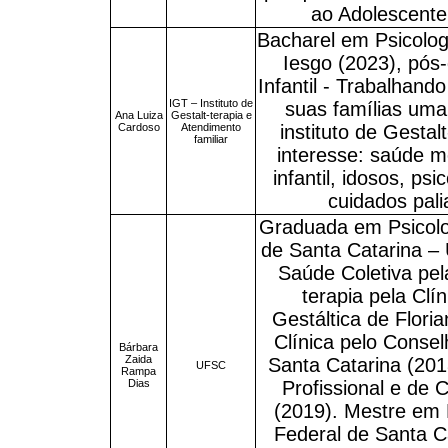
ao Adolescent
Bacharel em Psicolog
Iesgo (2023), pós
Infantil - Trabalhand
IGT – Instituto de
suas famílias uma 
Ana Luiza
Gestalt-terapia e
Cardoso
Atendimento
instituto de Gestal
familiar
interesse: saúde me
infantil, idosos, ps
cuidados palia
Graduada em Psicolo
de Santa Catarina –
Saúde Coletiva pe
terapia pela Cl
Gestáltica de Flori
Clínica pelo Consel
Bárbara
Zaida
Santa Catarina (20
UFSC
Rampa
Dias
Profissional e de C
(2019). Mestre em 
Federal de Santa C