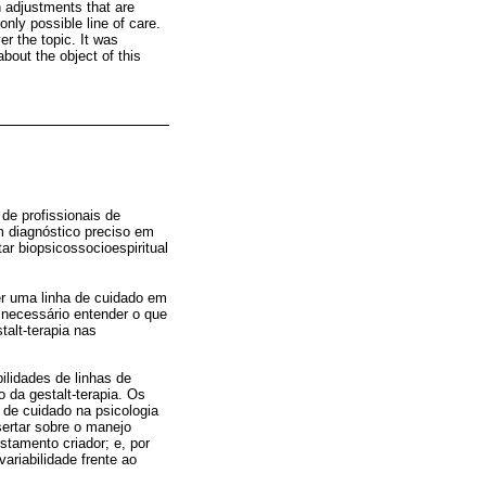
n adjustments that are
nly possible line of care.
er the topic. It was
bout the object of this
de profissionais de
m diagnóstico preciso em
ar biopsicossocioespiritual
er uma linha de cuidado em
necessário entender o que
talt-terapia nas
bilidades de linhas de
da gestalt-terapia. Os
s de cuidado na psicologia
sertar sobre o manejo
tamento criador; e, por
variabilidade frente ao