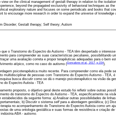
e view on the clinical management of gestalt therapy in relation to the isolatio
experience, beyond the propagated exclusivity of behavioral techniques as the o
raphical exploratory nature and focuses on some periodicals and books that cov
tant to encourage more research in order to expand the universe of knowledge a
 Disorder; Gestalt therapy; Self theory; Autism
que o Transtorno do Espectro do Autismo - TEA têm despertado o interesse 
mento para compreender as suas características peculiares, possibilitando u
 traçar uma avaliação correta e propor terapêuticas adequadas para o bem est
Gonçalves et al., 2017, p.154
vimento atípico, como no caso do autismo (
).
bordagem psicoterapêutica muito recente. Para compreender como ela pode s
 multidisciplinar de pessoas com Transtorno do Espectro Autismo - TEA, é 
pesquisa busca discutir como se dá o manejo psicoterapêutico na visão da ges
no do Espectro Autista - TEA
mento proposto, o objetivo geral deste estudo foi refletir sobre outras possi
ento do transtorno do Espectro do Autismo - TEA, especificamente na visão 
m estabelecidos da seguinte forma: a) Analisar outras possibilidades de linha
portamentais; b) Discutir o sistema
self
para a abordagem gestáltica; (c) Dis
lt-terapia no acompanhamento do Transtorno do Espectro Autista como um ajus
opostas de uma ontologia gestáltica e suas formas de resistência e criação de 
indústria ABA - autismo.