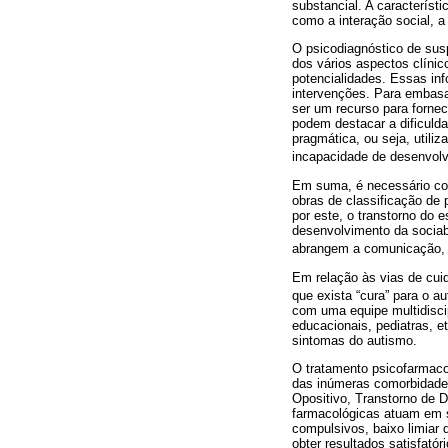
substancial. A caracterís
como a interação social, a
O psicodiagnóstico de susp
dos vários aspectos clínic
potencialidades. Essas inf
intervenções. Para embasa
ser um recurso para forne
podem destacar a dificuld
pragmática, ou seja, utili
incapacidade de desenvolve
Em suma, é necessário cons
obras de classificação de
por este, o transtorno do 
desenvolvimento da sociab
abrangem a comunicação, ap
Em relação às vias de cui
que exista “cura” para o 
com uma equipe multidiscip
educacionais, pediatras, 
sintomas do autismo.
O tratamento psicofarmacol
das inúmeras comorbidades
Opositivo, Transtorno de D
farmacológicas atuam em s
compulsivos, baixo limiar d
obter resultados satisfató