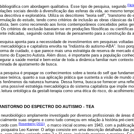
Flic
bibliográfica com abordagem qualitativa. Esse tipo de pesquisa, segundo
relações sociais devido à diversificação das esferas da vida, ao mesmo tem
descritiva e exploratória. Utiliza os descritores “teoria self”, “transtorno do 
formulação do estudo, tendo como critérios de inclusão as obras clássicas da l
autista, bem como recorrendo aos livros contemporâneos concebidos pelos ges
. Os critérios de exclusão baseiam-se em produções filosóficas ou científic
ente indicadas, seguindo outras linhas de pensamento para a construção da 
pesquisa aponta para a necessidade de investimentos em pesquisas voltadas 
mercadológica e capitalista envolta na “Indústria do autismo-ABA”. Isso por
forma de cuidado, o que parece mais uma estratégia de reserva de mercado d
torno do Espectro Autista. Além disso, é importante para a população conhec
gurar a saúde mental e bem-estar de toda a dinâmica familiar num contexto a
minada de ajustamento de busca.
a pesquisa é propagar os conhecimentos sobre a teoria do self que fundament
ase teórica, quanto a sua aplicação prática que sustenta a visão de mundo 
 os fenômenos da natureza humana. Dessa forma, busca-se fornecer uma refle
 uma possível estratégia mercadológica do sistema capitalista que impõe mo
eitura ontológica da gestalt-terapia como uma ética do risco, do acolhiment
ANSTORNO DO ESPECTRO DO AUTISMO - TEA
neurobiológico amplamente investigado por diversos profissionais de áreas d
cialmente suas origens e como tudo começou em relação à história pré-cientí
Rosenberg (2011)
acordo com
, o marco inicial ocorreu em 1943, com a publicação
o psiquiatra Leo Kanner. O artigo consiste em uma descrição detalhada das p