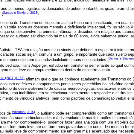
s, com idades variando entre 2 e 11 anos, incluindo meninos e meninas. Foi
os primeiros registros evidenciados de autismo infantil, os quais foram dife
Santos e Slaviero, 2015
 (
).
nsão do Transtorno do Espectro autista tenha se intensificado, em sua hist
a história sobre as doenças mentais e deficiência intelectual, foi no século
co que se desenvolve na primeira infância foi discutido em relação aos fatore
pesar do autismo ser discutido há mais de 60 anos, ainda sabemos pouco, a
Autista - TEA em relação aos seus sinais que definem o espectro inicia-se 
características sejam comuns a um grupo, é importante que cada sujeito seja
Santos e Slaviero
 e compreendido em sua individualidade e suas necessidades (
ido pediatra, Hans Asperger, estudou um transtorno semelhante ao qual cun
grau mais leve de comprometimento dentro do espectro autista.
al. (2017, p.154)
afirmam que o que se conhece atualmente por Transtorno do E
conjunto de feixes e componentes particulares percebidos no indivíduo geral
nstorno do desenvolvimento de causas neurobiológicas, destaca-se entre o
tica, uma inabilidade em se relacionar socialmente e responder a estímulos
ecimento de vínculos afetivos, bem como padrões de comunicação verbal e nã
Whitman (2015)
udos de
, o autismo pode ser compreendido como um transtorno 
evido às suas particularidades e à diversidade de manifestações sintomatoló
Para melhor compreendê-lo, podemos fazer uma analogia com um arco-íris q
 de um tom mais leve até um tom mais grave das sete cores. Da mesma forma,
grau mais leve de comprometimento até um grau mais acentuado que necessit