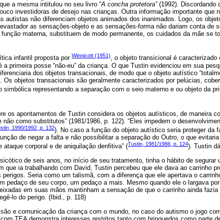
ue a mesma intitulou no seu livro “
A concha protetora”
(1992). Discordando 
pouco investidoras de desejo nas crianças. Outra informação importante que nor
s autistas não diferenciam objetos animados dos inanimados. Logo, os objeto
 devastador as sensações-objeto e as sensações-forma não dariam conta de s
 função materna, substituem de modo permanente, os cuidados da mãe se to
Winnicott (1951)
tica infantil proposta por
, o objeto transicional é caracterizad
, é a primeira posse “não-eu” da criança. O que Tustin evidenciou em sua pesq
iferenciaria dos objetos transacionais, de modo que o objeto autístico “totalm
u”. Os objetos transacionais são geralmente caracterizados por pelúcias, cobe
 simbólica representando a separação com o seio materno e ou objeto da pri
e os apontamentos de Tustin considera os objetos autísticos, de maneira co
e não como substitutos” (1981/1986, p. 122). “Eles impedem o desenvolvimen
stin, 1990/1992, p. 132
). No caso a função do objeto autístico seria proteger da f
unção de negar a falta e não possibilitar a separação do Outro, o que evitaria 
Tustin, 1981/1986, p. 124
ataque corporal e de aniquilação denfitiva” (
). Tustin d
icótico de seis anos, no início de seu tratamento, tinha o hábito de segurar
 que ia trabalhando com David, Tustin percebeu que ele dava ao carrinho p
 perigos. Seria como um talismã, com a diferença que ele apertava o carrinh
um pedaço de seu corpo, um pedaço a mais. Mesmo quando ele o largava por 
eixadas em suas mãos mantinham a sensação de que o carrinho ainda fazia 
gê-lo do perigo. (Ibid., p. 118)
essão e comunicação da criança com o mundo, no caso do autismo o jogo com
 com TEA demonstra interesses restritos tanto com brinquedos como parte de