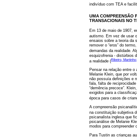
indivíduo com TEA e facili
UMA COMPREENSÃO PS
TRANSACIONAIS NO 
Em 13 de maio de 1907, em
autismo. Em vez de usar o
ensaios sobre a teoria da 
remover o “eros” do termo,
demandas da realidade. A
esquizofrenia - distúrbios
Ribeiro, Martinho
a realidade (
Pensar na relação entre o a
Melanie Klein, que por vo
não possuía definições e 
fala, falta de reciprocida
“demência precoce”. Klein,
exigidos para a classifica
época para casos de cria
A compreensão psicanalíti
na constituição subjetiva
psicanalista inglesa que f
psicanálise de Melanie Kle
modos para compreender o a
Para Tustin as crianças a