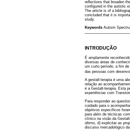
reflections that broaden th
configured in the autistic 
The article is of a bibliog
concluded that it is impor
study.
Keywords
Autism Spectrum
INTRODUÇÃO
É amplamente reconhecido 
diversas áreas de conheci
um curto período, a fim de
das pessoas com desenvol
A gestalt-terapia é uma a
relação ao acompanhamento
é a Gestalt-terapia. Esta 
experiências com Transtor
Para responder ao questiona
cuidado para o acompanham
objetivos específicos fora
para além de técnicas com
clínico na visão da Gesta
último, d) explicitar as pr
discurso mercadológico da 