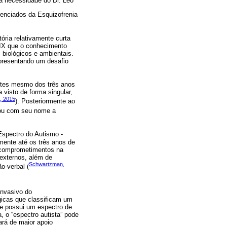
 a necessidade do Dr. Leo
renciados da Esquizofrenia
ória relativamente curta
 XIX que o conhecimento
s biológicos e ambientais.
presentando um desafio
antes mesmo dos três anos
 visto de forma singular,
, 2015
). Posteriormente ao
hou com seu nome a
spectro do Autismo -
mente até os três anos de
s comprometimentos na
 externos, além de
Schwartzman,
o-verbal (
invasivo do
gicas que classificam um
ue possui um espectro de
 o “espectro autista” pode
ará de maior apoio