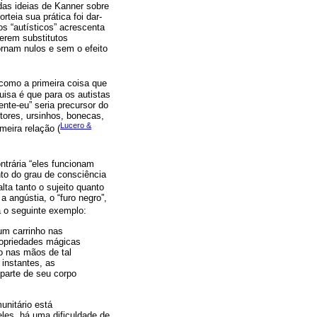
das ideias de Kanner sobre
teia sua prática foi dar-
s “autísticos” acrescenta
erem substitutos
rnam nulos e sem o efeito
o como a primeira coisa que
uisa é que para os autistas
ente-eu” seria precursor do
rtores, ursinhos, bonecas,
Lucero &
meira relação (
ntrária “eles funcionam
to do grau de consciência
alta tanto o sujeito quanto
a angústia, o “furo negro”,
á o seguinte exemplo:
 um carrinho nas
ropriedades mágicas
o nas mãos de tal
instantes, as
parte de seu corpo
unitário está
les, há uma dificuldade de