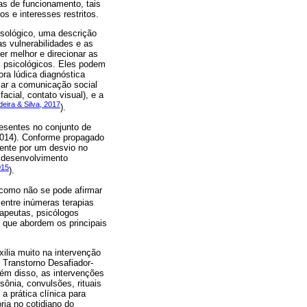
as de funcionamento, tais
s e interesses restritos.
osológico, uma descrição
s vulnerabilidades e as
er melhor e direcionar as
s psicológicos. Eles podem
ra lúdica diagnóstica
sar a comunicação social
cial, contato visual), e a
eira & Silva, 2017
).
resentes no conjunto de
(2014). Conforme propagado
lmente por um desvio no
o desenvolvimento
015
).
 como não se pode afirmar
r entre inúmeras terapias
rapeutas, psicólogos
 que abordem os principais
ilia muito na intervenção
 Transtorno Desafiador-
lém disso, as intervenções
ônia, convulsões, rituais
a prática clínica para
ria no cotidiano do