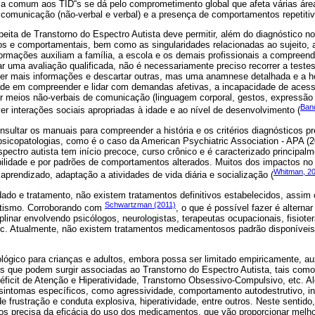
tica comum aos TID“s se dá pelo comprometimento global que afeta várias áre
 comunicação (não-verbal e verbal) e a presença de comportamentos repetitivo
eita de Transtorno do Espectro Autista deve permitir, além do diagnóstico n
os e comportamentais, bem como as singularidades relacionadas ao sujeito, a
ormações auxiliam a família, a escola e os demais profissionais a compreend
r uma avaliação qualificada, não é necessariamente preciso recorrer a teste
cer mais informações e descartar outras, mas uma anamnese detalhada e a ho
ade em compreender e lidar com demandas afetivas, a incapacidade de aces
zar meios não-verbais de comunicação (linguagem corporal, gestos, expressão fa
Band
r interações sociais apropriadas à idade e ao nível de desenvolvimento (
ultar os manuais para compreender a história e os critérios diagnósticos p
 psicopatologias, como é o caso da American Psychiatric Association - APA 
espectro autista tem início precoce, curso crônico e é caracterizado principa
ilidade e por padrões de comportamentos alterados. Muitos dos impactos n
Whitman, 2
rendizado, adaptação a atividades de vida diária e socialização (
dado e tratamento, não existem tratamentos definitivos estabelecidos, assim
Schwartzman (2011)
autismo. Corroborando com
, o que é possível fazer é alterna
linar envolvendo psicólogos, neurologistas, terapeutas ocupacionais, fisiote
etc. Atualmente, não existem tratamentos medicamentosos padrão disponíveis
ógico para crianças e adultos, embora possa ser limitado empiricamente, aux
 que podem surgir associadas ao Transtorno do Espectro Autista, tais como
éficit de Atenção e Hiperatividade, Transtorno Obsessivo-Compulsivo, etc. A
intomas específicos, como agressividade, comportamento autodestrutivo, ins
e frustração e conduta explosiva, hiperatividade, entre outros. Neste sentido, 
rios precisa da eficácia do uso dos medicamentos, que vão proporcionar melho