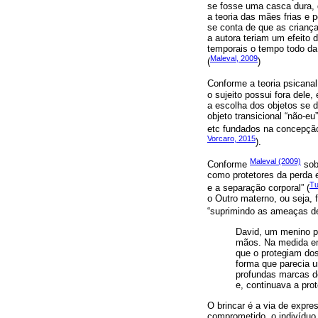
se fosse uma casca dura, q
a teoria das mães frias e 
se conta de que as criança
a autora teriam um efeito
temporais o tempo todo da
Maleval, 2009
(
)
Conforme a teoria psicanalí
o sujeito possui fora dele
a escolha dos objetos se d
objeto transicional “não-e
etc fundados na concepção
Vorcaro, 2015
).
Maleval (2009)
Conforme
sobr
como protetores da perda 
Tu
e a separação corporal” (
o Outro materno, ou seja, f
“suprimindo as ameaças de 
David, um menino ps
mãos. Na medida em
que o protegiam dos
forma que parecia 
profundas marcas d
e, continuava a prote
O brincar é a via de expr
comprometido, o indivíduo