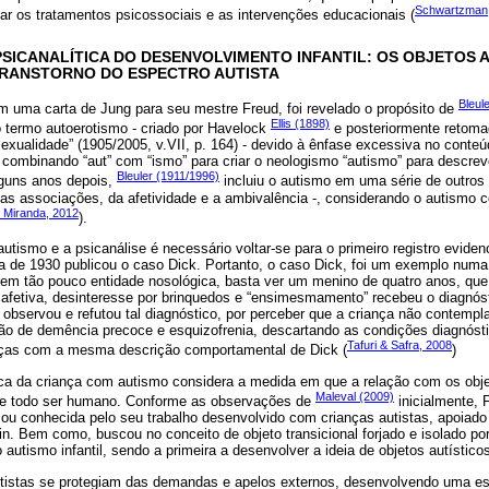
Schwartzman,
tar os tratamentos psicossociais e as intervenções educacionais (
ICANALÍTICA DO DESENVOLVIMENTO INFANTIL: OS OBJETOS A
TRANSTORNO DO ESPECTRO AUTISTA
Bleul
 uma carta de Jung para seu mestre Freud, foi revelado o propósito de
Ellis (1898)
 termo autoerotismo - criado por Havelock
e posteriormente retoma
sexualidade” (1905/2005, v.VII, p. 164) - devido à ênfase excessiva no conteú
 combinando “aut” com “ismo” para criar o neologismo “autismo” para descrev
Bleuler (1911/1996)
lguns anos depois,
incluiu o autismo em uma série de outros t
 das associações, da afetividade e a ambivalência -, considerando o autismo
; Miranda, 2012
).
utismo e a psicanálise é necessário voltar-se para o primeiro registro eviden
lta de 1930 publicou o caso Dick. Portanto, o caso Dick, foi um exemplo nu
nem tão pouco entidade nosológica, basta ver um menino de quatro anos, qu
de afetiva, desinteresse por brinquedos e “ensimesmamento” recebeu o diagnóst
 observou e refutou tal diagnóstico, por perceber que a criança não contempla
ção de demência precoce e esquizofrenia, descartando as condições diagnósti
Tafuri & Safra, 2008
nças com a mesma descrição comportamental de Dick (
)
ca da criança com autismo considera a medida em que a relação com os objet
Maleval (2009)
 de todo ser humano. Conforme as observações de
inicialmente,
icou conhecida pelo seu trabalho desenvolvido com crianças autistas, apoia
in. Bem como, buscou no conceito de objeto transicional forjado e isolado po
utismo infantil, sendo a primeira a desenvolver a ideia de objetos autístico
utistas se protegiam das demandas e apelos externos, desenvolvendo uma es