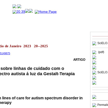
SciELO 
 Rio de Janeiro 2023 20--2025
(pdf)
.15149875
ARTIGO
s sobre linhas de cuidado com o
SciELO 
ctro autista á luz da Gestalt-Terapia
on lines of care for autism spectrum disorder in
Therapy
Permali