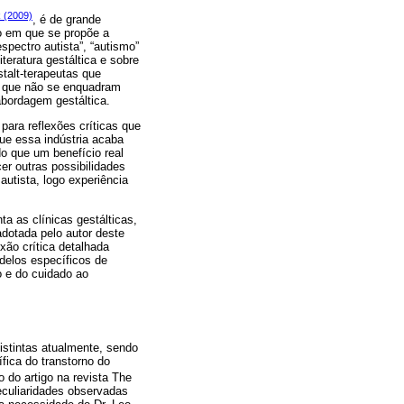
k (2009)
, é de grande
po em que se propõe a
espectro autista”, “autismo”
iteratura gestáltica e sobre
talt-terapeutas que
as que não se enquadram
abordagem gestáltica.
para reflexões críticas que
que essa indústria acaba
o que um benefício real
er outras possibilidades
utista, logo experiência
a as clínicas gestálticas,
adotada pelo autor deste
xão crítica detalhada
delos específicos de
o e do cuidado ao
istintas atualmente, sendo
fica do transtorno do
 do artigo na revista The
eculiaridades observadas