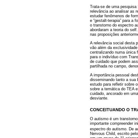
Trata-se de uma pesquisa 
relevância ao analisar as 
estudar fenômenos de forma 
e “gestalt-terapia” para a 
o transtorno do espectro 
abordaram a teoria do self
nas proposições anteriorm
A relevância social desta 
vão além da exclusividade 
centralizando numa única 
para o indivíduo com Trans
de cuidado que podem asse
partilhada no campo, deno
A importância pessoal dest
disseminando tanto a sua b
estudo para refletir sobre
sobre a temática do TEA e
cuidado, ancorado em uma l
desviante.
CONCEITUANDO O TR
O autismo é um transtorno 
importante compreender ini
espectro do autismo. De 
Nervous Child, escrito pel