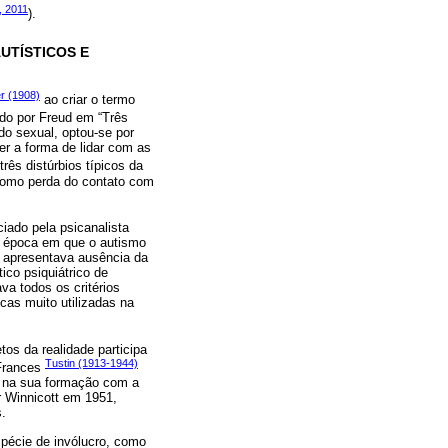
 2011
).
UTÍSTICOS E
er (1908)
ao criar o termo
do por Freud em “Três
do sexual, optou-se por
er a forma de lidar com as
rês distúrbios típicos da
 como perda do contato com
ciado pela psicanalista
ma época em que o autismo
e apresentava ausência da
ico psiquiátrico de
va todos os critérios
cas muito utilizadas na
os da realidade participa
Tustin (1913-1944)
 Frances
do na sua formação com a
r Winnicott em 1951,
s.
pécie de invólucro, como