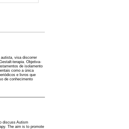
utista, visa discorrer
estalt-terapia. Objetiva-
justamentos de isolamento
mentais como a única
eriódicos e livros que
rso de conhecimento
to discuss Autism
erapy. The aim is to promote