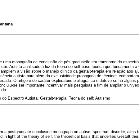
Santana
e uma monografia de conclusão de pós-graduação em transtorno do espectro a
ctro Autista analisado à luz da teoria do self base teórica que fundamenta a G
 ampliem a visão sobre o manejo clínico da gestalt-terapia em relação aos a
riência autista para além da exclusividade propagada de técnicas comporta
uidado. O artigo é de caráter exploratório bibliográfico e deteve-se há alguns p
ncluiu-se ser importante incentivar mais pesquisas a fim de ampliar o unive
udo.
 do Espectro Autista; Gestalt-terapia; Teoria do self; Autismo
rom a postgraduate conclusion monograph on autism spectrum disorder, aims 
in light of the theory of self, the theoretical basis that underlies Gestalt th