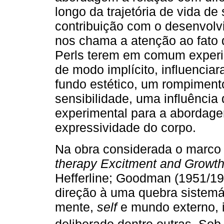
longo da trajetória de vida d
contribuição com o desenvol
nos chama a atenção ao fato 
Perls terem em comum experiên
de modo implícito, influenci
fundo estético, um rompimento
sensibilidade, uma influência
experimental para a abordag
expressividade do corpo.
Na obra considerada o marco
therapy Excitment and Growth
Hefferline; Goodman (1951/1
direção à uma quebra sistemá
mente,
self
e mundo externo, i
deliberado dentre outras. Sob