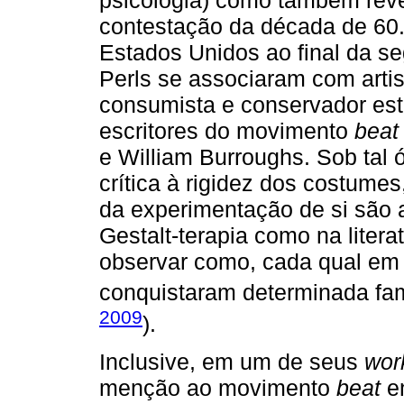
psicologia) como também reve
contestação da década de 60.
Estados Unidos ao final da se
Perls se associaram com artist
consumista e conservador es
escritores do movimento
beat
e William Burroughs. Sob tal ó
crítica à rigidez dos costume
da experimentação de si são 
Gestalt-terapia como na litera
observar como, cada qual em s
conquistaram determinada fama
2009
).
Inclusive, em um de seus
wor
menção ao movimento
beat
en