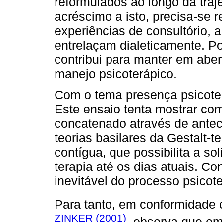
reformulados ao longo da traj
acréscimo a isto, precisa-se r
experiências de consultório, 
entrelaçam dialeticamente. P
contribui para manter em aber
manejo psicoterápico.
Com o tema presença psicotera
Este ensaio tenta mostrar co
concatenado através de antece
teorias basilares da Gestalt-
contígua, que possibilita a sol
terapia até os dias atuais. C
inevitável do processo psicote
Para tanto, em conformidade
ZINKER (2001)
, observa que em