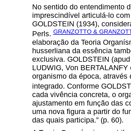
No sentido do entendimento d
imprescindível articulá-lo co
GOLDSTEIN (1934), considera
GRANZOTTO & GRANZOTT
Perls.
elaboração da Teoria Organí
husserliana da essência tam
exclusiva. GOLDSTEIN (apud
LUDWIG, Von BERTALANFY e P
organismo da época, através
integrado. Conforme GOLDS
cada vivência concreta, o o
ajustamento em função das con
uma nova figura a partir do fu
das quais participa.” (p. 60).