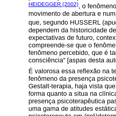
HEIDEGGER (2002)
, o fenômeno
movimento de abertura e numa
que, segundo HUSSERL (ap
dependem da historicidade de
expectativas de futuro, conte
compreende-se que o fenômen
fenômeno percebido, que é 
consciência” [aspas desta aut
É valorosa essa reflexão na t
fenômeno da presença psicote
Gestalt-terapia, haja vista qu
forma quanto a situa na clíni
presença psicoterapêutica p
uma gama de atitudes estátic
psicoterapeuta em (pré)dete