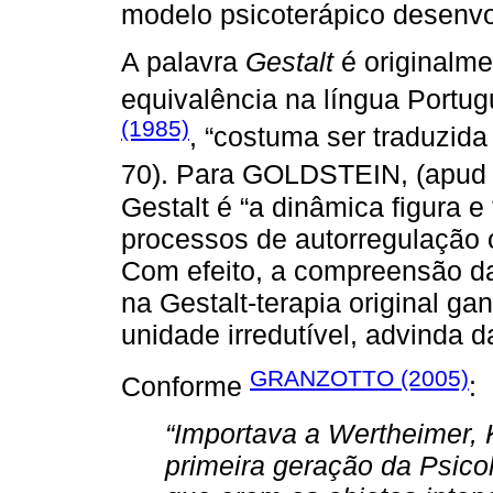
modelo psicoterápico desenvo
A palavra
Gestalt
é originalm
equivalência na língua Port
(1985)
, “costuma ser traduzida 
70). Para GOLDSTEIN, (apu
Gestalt é “a dinâmica figura e
processos de autorregulação o
Com efeito, a compreensão da
na Gestalt-terapia original g
unidade irredutível, advinda 
GRANZOTTO (2005)
Conforme
:
“Importava a Wertheimer, 
primeira geração da Psico