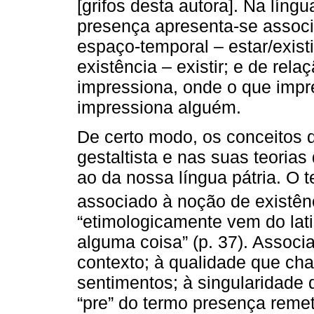
[grifos desta autora]. Na líng
presença apresenta-se assoc
espaço-temporal – estar/exist
existência – existir; e de rela
impressiona, onde o que impres
impressiona alguém.
De certo modo, os conceitos d
gestaltista e nas suas teoria
ao da nossa língua pátria. O
associado à noção de existên
“etimologicamente vem do la
alguma coisa” (p. 37). Assoc
contexto; à qualidade que ch
sentimentos; à singularidade 
“pre” do termo presença rem