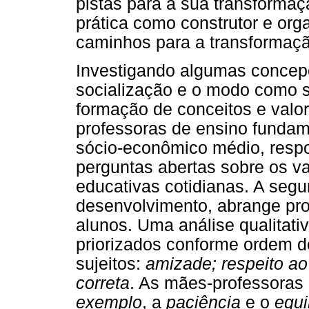
pistas para a sua transformaç
prática como construtor e org
caminhos para a transformaç
Investigando algumas concepç
socialização e o modo como s
formação de conceitos e valor
professoras de ensino fundame
sócio-econômico médio, resp
perguntas abertas sobre os va
educativas cotidianas. A seg
desenvolvimento, abrange prof
alunos. Uma análise qualitativ
priorizados conforme ordem de
sujeitos:
amizade; respeito ao
correta
. As mães-professora
exemplo
, a
paciência
e o
equi