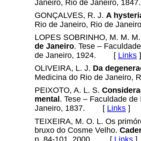
Janeiro, Rio de Janeiro, 1847.
GONÇALVES, R. J.
A hysteri
Rio de Janeiro, Rio de Janeir
LOPES SOBRINHO, M. M. M
de Janeiro
. Tese – Faculdade
[
Links
de Janeiro, 1924.
OLIVEIRA, L. J.
Da degenera
Medicina do Rio de Janeiro, R
PEIXOTO, A. L. S.
Considera
mental
. Tese – Faculdade de 
[
Links
]
Janeiro, 1837.
TEIXEIRA, M. O. L. Os primórd
bruxo do Cosme Velho.
Cade
[
Links
]
p. 84-101, 2000.