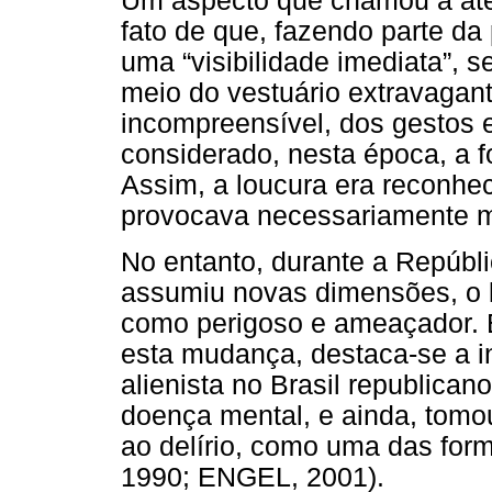
Um aspecto que chamou a aten
fato de que, fazendo parte da
uma “visibilidade imediata”, s
meio do vestuário extravagant
incompreensível, dos gestos e 
considerado, nesta época, a f
Assim, a loucura era reconhec
provocava necessariamente m
No entanto, durante a Repúbli
assumiu novas dimensões, o l
como perigoso e ameaçador. E
esta mudança, destaca-se a in
alienista no Brasil republica
doença mental, e ainda, tom
ao delírio, como uma das fo
1990; ENGEL, 2001).