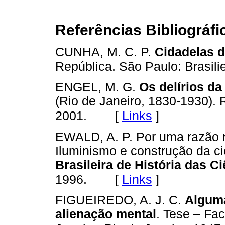
Referências Bibliográfi
CUNHA, M. C. P.
Cidadelas 
República. São Paulo: Brasili
ENGEL, M. G.
Os delírios da
(Rio de Janeiro, 1830-1930). R
[
Links
]
2001.
EWALD, A. P. Por uma razão 
Iluminismo e construção da c
Brasileira de História das C
[
Links
]
1996.
FIGUEIREDO, A. J. C.
Alguma
alienação mental
. Tese – Fa