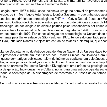
Gilberto Freyre, Arthur Ramos, a Brasiliana... O clima familiar favoreceu a vid
 dele quanto do seu irmão Otavio Guilherme Velho.
licação, entre 1957 e 1964, onde lecionava um grupo notável de professores de
erque, os irmãos Hugo e Artur Weiss, Lidnéia Gassman – que tinha sido assi
1
ncelos, catedrática de antropologia na FNFi
–, Clóvis Dottori, José Luiz W
minou o Colégio de Aplicação e entrou para o curso de ciências sociais da FNF
tropologia, de sociologia e de ciência política pelos responsáveis por essas 
o em antropologia social do Museu Nacional em agosto de 1969. Cursou o m
em dezembro de 1970. Fez especialização em antropologia na Universidade d
umanas pela Universidade de São Paulo em 1975, tendo sido orientado pela
m livro, intitulada Nobres e Anjos: um estudo de tóxicos e hierarquia, que ab
tular do Departamento de Antropologia do Museu Nacional da Universidade Fed
rofessor visitante em instituições nos Estados Unidos, na Holanda e em P
i quase cem artigos publicados, além de inúmeros capítulos em coletâneas, e
ados, alguns já na sexta edição, como A Utopia Urbana: um estudo de antropo
mas ao universo Psi, como Desvio e Divergência: uma crítica da patologia so
a de geração; Individualismo e Cultura: notas para uma antropologia da soc
edade. A orientação de 55 dissertações de mestrado e 21 teses de doutorado 
êmico.
Currículo Lattes e de entrevista concedida por Gilberto Velho à revista Estud