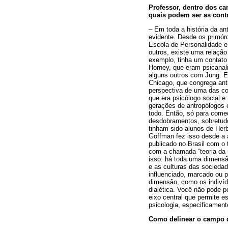
Professor, dentro dos ca
quais podem ser as cont
– Em toda a história da an
evidente. Desde os primór
Escola de Personalidade e
outros, existe uma relação
exemplo, tinha um contato
Horney, que eram psicanali
alguns outros com Jung. Ex
Chicago, que congrega antr
perspectiva de uma das cor
que era psicólogo social e 
gerações de antropólogos 
todo. Então, só para começ
desdobramentos, sobretud
tinham sido alunos de Her
Goffman fez isso desde a a
publicado no Brasil com o
com a chamada “teoria da 
isso: há toda uma dimensão
e as culturas das socieda
influenciado, marcado ou p
dimensão, como os indiví
dialética. Você não pode 
eixo central que permite e
psicologia, especificament
Como delinear o campo 