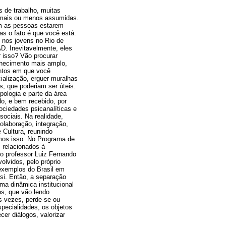
s de trabalho, muitas
s mais ou menos assumidas.
em as pessoas estarem
s o fato é que você está.
 nos jovens no Rio de
D. Inevitavelmente, eles
 isso? Vão procurar
nhecimento mais amplo,
ntos em que você
ialização, erguer muralhas
, que poderiam ser úteis.
pologia e parte da área
do, e bem recebido, por
ociedades psicanalíticas e
sociais. Na realidade,
olaboração, integração,
 Cultura, reunindo
emos isso. No Programa de
s relacionados à
do professor Luiz Fernando
olvidos, pelo próprio
exemplos do Brasil em
Psi. Então, a separação
a dinâmica institucional
os, que vão lendo
às vezes, perde-se ou
pecialidades, os objetos
er diálogos, valorizar