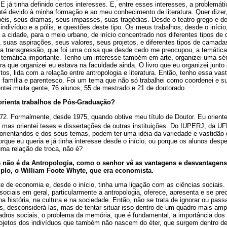
 E já tinha definido certos interesses. E, entre esses interesses, a problemát
 devido à minha formação e ao meu conhecimento de literatura. Quer dizer, 
péis, seus dramas, seus impasses, suas tragédias. Desde o teatro grego e d
 indivíduo e a pólis, e questões deste tipo. Os meus trabalhos, desde o início
 a cidade, para o meio urbano, de início concentrado nos diferentes tipos d
s, suas aspirações, seus valores, seus projetos, e diferentes tipos de camad
da transgressão, que foi uma coisa que desde cedo me preocupou, a temática 
temática importante. Tenho um interesse também em arte, organizei uma sér
ira que organizei eu estava na faculdade ainda. O livro que eu organizei junt
tos, lida com a relação entre antropologia e literatura. Então, tenho essa va
 família e parentesco. Foi um tema que não só trabalhei como coordenei e su
entei muita gente, 76 alunos, 55 de mestrado e 21 de doutorado.
rienta trabalhos de Pós-Graduação?
2. Formalmente, desde 1975, quando obtive meu título de Doutor. Eu orientei
, mas orientei teses e dissertações de outras instituições. Do IUPERJ, da
s orientandos e dos seus temas, podem ter uma idéia da variedade e vastidã
orque eu queria e já tinha interesse desde o início, ou porque os alunos desp
uma relação de troca, não é?
e não é da Antropologia, como o senhor vê as vantagens e desvantagens
o, o William Foote Whyte, que era economista.
e de economia e, desde o início, tinha uma ligação com as ciências sociais
 sociais em geral, particularmente a antropologia, oferece, apresenta e se 
na história, na cultura e na sociedade. Então, não se trata de ignorar ou pass
as, desconsiderá-las, mas de tentar situar isso dentro de um quadro mais am
adros sociais, o problema da memória, que é fundamental, a importância dos 
ojetos dos indivíduos que também não nascem do éter, que surgem dentro de