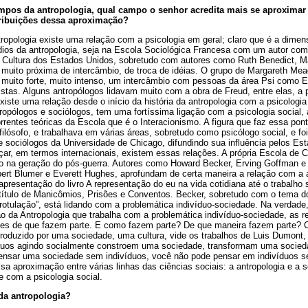
mpos da antropologia, qual campo o senhor acredita mais se aproximar d
ribuições dessa aproximação?
tropologia existe uma relação com a psicologia em geral; claro que é a dime
dios da antropologia, seja na Escola Sociológica Francesa com um autor co
 Cultura dos Estados Unidos, sobretudo com autores como Ruth Benedict, Ma
 muito próxima de intercâmbio, de troca de idéias. O grupo de Margareth Mea
 muito forte, muito intenso, um intercâmbio com pessoas da área Psi como 
stas. Alguns antropólogos lidavam muito com a obra de Freud, entre elas, a 
iste uma relação desde o início da história da antropologia com a psicologia
opólogos e sociólogos, tem uma fortíssima ligação com a psicologia social, a 
rentes teóricas da Escola que é o Interacionismo. A figura que faz essa po
filósofo, e trabalhava em várias áreas, sobretudo como psicólogo social, e foi
e sociólogos da Universidade de Chicago, difundindo sua influência pelos E
ar, em termos internacionais, existem essas relações. A própria Escola de 
o na geração do pós-guerra. Autores como Howard Becker, Erving Goffman e
bert Blumer e Everett Hughes, aprofundam de certa maneira a relação com a 
presentação do livro A representação do eu na vida cotidiana até o trabalho so
 título de Manicômios, Prisões e Conventos. Becker, sobretudo com o tema do
rotulação”, está lidando com a problemática indivíduo-sociedade. Na verdade
 da Antropologia que trabalha com a problemática indivíduo-sociedade, as re
des de que fazem parte. E como fazem parte? De que maneira fazem parte? 
roduzido por uma sociedade, uma cultura, vide os trabalhos de Luis Dumont,
duos agindo socialmente constroem uma sociedade, transformam uma socied
pensar uma sociedade sem indivíduos, você não pode pensar em indivíduos s
ssa aproximação entre várias linhas das ciências sociais: a antropologia e a 
e com a psicologia social.
da antropologia?