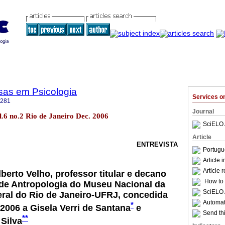
sas em Psicologia
Services 
4281
Journal
ol.6 no.2 Rio de Janeiro Dec. 2006
SciELO 
Article
ENTREVISTA
Portugu
Article 
Article 
berto Velho, professor titular e decano
How to c
de Antropologia do Museu Nacional da
SciELO 
ral do Rio de Janeiro-UFRJ, concedida
Automati
*
2006 a Gisela Verri de Santana
e
Send thi
**
Silva