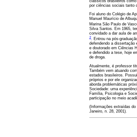
clássicos brasileiros como 
por ciências sociais tanto
Foi aluno do Colégio de Ap
Manuel Maurício de Albuqu
Marina São Paulo de Vasco
Silva Santos. Em 1965, ter
convidado a dar aula de an
2
. Entrou na pós-graduaçã
defendendo a dissertação 
e doutorado em Ciências H
e defendido a tese, hoje e
de droga.
Atualmente, é professor ti
Também vem atuando como p
estados brasileiros. Possu
próprios e por ele organiz
aborda problemáticas próxi
Sociedade: uma experiênci
Família, Psicologia e Soci
participação no meio acad
(Informações extraídas do 
Janeiro, n. 28, 2001).