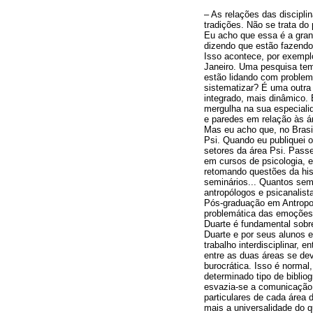
– As relações das discipli
tradições. Não se trata d
Eu acho que essa é a gran
dizendo que estão fazendo
Isso acontece, por exempl
Janeiro. Uma pesquisa tem
estão lidando com problem
sistematizar? É uma outra
integrado, mais dinâmico
mergulha na sua especialid
e paredes em relação às á
Mas eu acho que, no Brasil
Psi. Quando eu publiquei o
setores da área Psi. Passe
em cursos de psicologia, e
retomando questões da hist
seminários... Quantos sem
antropólogos e psicanalis
Pós-graduação em Antropolo
problemática das emoções, 
Duarte é fundamental sobre
Duarte e por seus alunos 
trabalho interdisciplinar,
entre as duas áreas se de
burocrática. Isso é norma
determinado tipo de biblio
esvazia-se a comunicação c
particulares de cada área 
mais a universalidade do qu