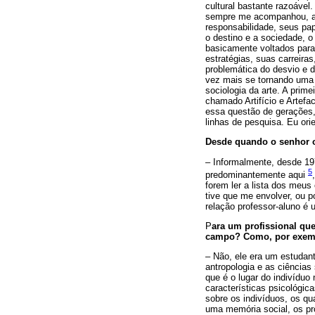
cultural bastante razoável.
sempre me acompanhou, até
responsabilidade, seus pa
o destino e a sociedade, o
basicamente voltados para
estratégias, suas carreira
problemática do desvio e 
vez mais se tornando uma 
sociologia da arte. A prime
chamado Artifício e Artefac
essa questão de gerações,
linhas de pesquisa. Eu ori
Desde quando o senhor o
– Informalmente, desde 197
5
predominantemente aqui
forem ler a lista dos meu
tive que me envolver, ou p
relação professor-aluno é 
P
ara um profissional qu
campo? Como, por exempl
– Não, ele era um estudant
antropologia e as ciências
que é o lugar do indivíduo 
características psicológic
sobre os indivíduos, os qu
uma memória social, os pr