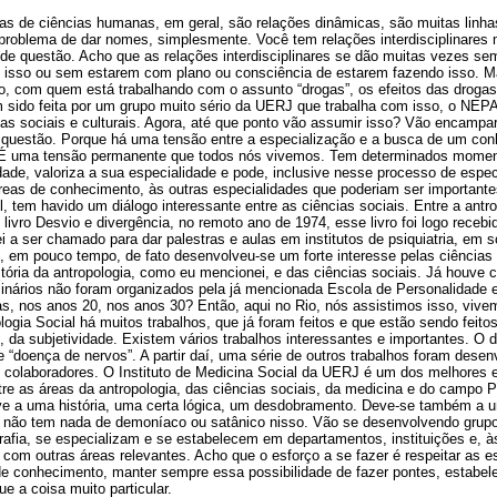
nas de ciências humanas, em geral, são relações dinâmicas, são muitas linha
o problema de dar nomes, simplesmente. Você tem relações interdisciplinare
de questão. Acho que as relações interdisciplinares se dão muitas vezes s
 isso ou sem estarem com plano ou consciência de estarem fazendo isso. Ma
o, com quem está trabalhando com o assunto “drogas”, os efeitos das drogas
 sido feita por um grupo muito sério da UERJ que trabalha com isso, o NEPA
as sociais e culturais. Agora, até que ponto vão assumir isso? Vão encampar
 questão. Porque há uma tensão entre a especialização e a busca de um co
. É uma tensão permanente que todos nós vivemos. Tem determinados mome
ade, valoriza a sua especialidade e pode, inclusive nesse processo de espec
reas de conhecimento, às outras especialidades que poderiam ser importantes
, tem havido um diálogo interessante entre as ciências sociais. Entre a antro
 livro Desvio e divergência, no remoto ano de 1974, esse livro foi logo recebi
i a ser chamado para dar palestras e aulas em institutos de psiquiatria, em s
, em pouco tempo, de fato desenvolveu-se um forte interesse pelas ciências 
ória da antropologia, como eu mencionei, e das ciências sociais. Já houve c
inários não foram organizados pela já mencionada Escola de Personalidade e
tas, nos anos 20, nos anos 30? Então, aqui no Rio, nós assistimos isso, viv
gia Social há muitos trabalhos, que já foram feitos e que estão sendo feito
da subjetividade. Existem vários trabalhos interessantes e importantes. O 
 “doença de nervos”. A partir daí, uma série de outros trabalhos foram desenv
e colaboradores. O Instituto de Medicina Social da UERJ é um dos melhores 
 entre as áreas da antropologia, das ciências sociais, da medicina e do campo 
ve a uma história, uma certa lógica, um desdobramento. Deve-se também a um
l, não tem nada de demoníaco ou satânico nisso. Vão se desenvolvendo grup
grafia, se especializam e se estabelecem em departamentos, instituições e, 
om outras áreas relevantes. Acho que o esforço a se fazer é respeitar as es
de conhecimento, manter sempre essa possibilidade de fazer pontes, estabelec
e a coisa muito particular.