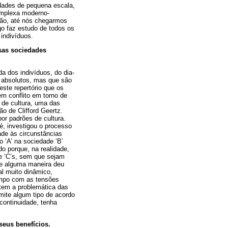
edades de pequena escala,
omplexa moderno-
ção, até nós chegarmos
go faz estudo de todos os
 indivíduos.
sas sociedades
a dos indivíduos, do dia-
s absolutos, mas que são
este repertório que os
m conflito em torno de
 de cultura, uma das
ão de Clifford Geertz.
or padrões de cultura.
é, investigou o processo
ade às circunstâncias
o ‘A’ na sociedade ‘B’
do porque, na realidade,
e ‘C’s, sem que sejam
 de alguma maneira deu
l muito dinâmico,
empo com as tensões
 tem a problemática das
mite algum tipo de acordo
 continuidade, tenha
seus benefícios.