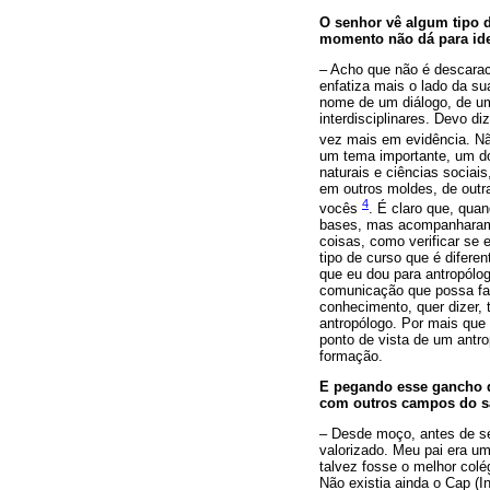
O senhor vê algum tipo 
momento não dá para iden
– Acho que não é descaract
enfatiza mais o lado da su
nome de um diálogo, de um
interdisciplinares. Devo di
vez mais em evidência. N
um tema importante, um do
naturais e ciências sociai
em outros moldes, de outr
4
vocês
. É claro que, qua
bases, mas acompanharam 
coisas, como verificar se 
tipo de curso que é difere
que eu dou para antropólo
comunicação que possa faz
conhecimento, quer dizer, 
antropólogo. Por mais que e
ponto de vista de um antr
formação.
E pegando esse gancho d
com outros campos do sa
– Desde moço, antes de ser
valorizado. Meu pai era um
talvez fosse o melhor colé
Não existia ainda o Cap (I