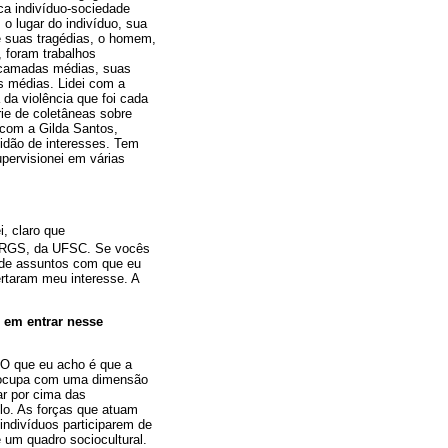
ica indivíduo-sociedade
o lugar do indivíduo, sua
e suas tragédias, o homem,
, foram trabalhos
e camadas médias, suas
as médias. Lidei com a
da violência que foi cada
ie de coletâneas sobre
o com a Gilda Santos,
stidão de interesses. Tem
pervisionei em várias
, claro que
 UFRGS, da UFSC. Se vocês
o de assuntos com que eu
ertaram meu interesse. A
 em entrar nesse
. O que eu acho é que a
preocupa com uma dimensão
ar por cima das
plo. As forças que atuam
indivíduos participarem de
 um quadro sociocultural.