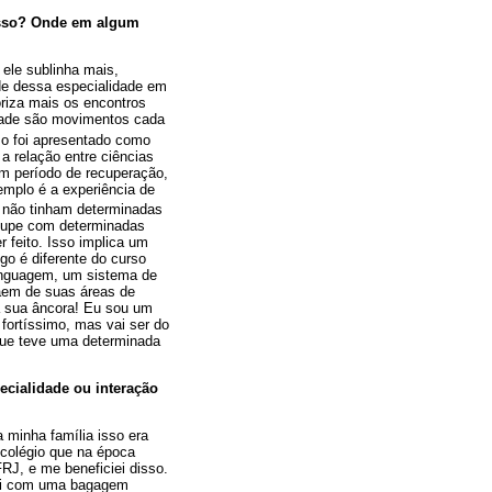
esso? Onde em algum
 ele sublinha mais,
ade dessa especialidade em
riza mais os encontros
aridade são movimentos cada
so foi apresentado como
 relação entre ciências
 um período de recuperação,
mplo é a experiência de
, não tinham determinadas
cupe com determinadas
r feito. Isso implica um
go é diferente do curso
inguagem, um sistema de
aem de suas áreas de
 a sua âncora! Eu sou um
o fortíssimo, mas vai ser do
que teve uma determinada
cialidade ou interação
 minha família isso era
 colégio que na época
FRJ, e me beneficiei disso.
trei com uma bagagem