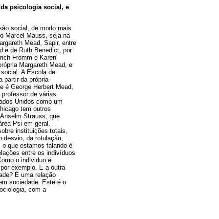
a psicologia social, e
nsão social, de modo mais
mo Marcel Mauss, seja na
rgareth Mead, Sapir, entre
d e de Ruth Benedict, por
Erich Fromm e Karen
própria Margareth Mead, e
 social. A Escola de
partir da própria
nte é George Herbert Mead,
 professor de várias
stados Unidos como um
Chicago tem outros
 Anselm Strauss, que
área Psi em geral.
bre instituições totais,
 desvio, da rotulação,
, o que estamos falando é
lações entre os indivíduos
Como o individuo é
 por exemplo. E a outra
ade? É uma relação
em sociedade. Este é o
sociologia, com a