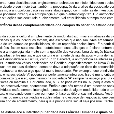
nto, uma disciplina que, originalmente, sobretudo no início, lidou com soci
ue desde o seu início traz também a preocupação da análise da sociedade c
sim, a antropologia cada vez mais abriu espaço com histórias de investiga
 podemos dizer que a antropologia é o que o antropólogo faz. E o antropólo
e situações socioculturais e, obviamente, vai estar lidando o tempo todo com
ortância dessa complementaridade dos campos do saber no estudo des
ida social e cultural simplesmente de modo abstrato, mas sim através da vid
decisões que os indivíduos tomam, das escolhas que não são livres em termo
a de um campo de possibilidades, de um repertório sociocultural. É a partir d
isões, fazem suas escolhas, estabelecem suas alianças e, é claro, entram e
ue a antropologia lida muito com a questão dos valores. Uma definição básica
aceitas, entre muitas, é que cultura é uma rede de significados – uma definiç
 Personalidade e Cultura, como Ruth Benedict, a antropologia se interessa p
ez, estudando várias sociedades no Pacífico, especificamente na Nova Guin
duos em culturas distintas, como se dava a adaptação de tipos de personalid
 mostrava na época algo que foi muito importante. Por exemplo, que o individu
, e na sociedade ‘A’ poderia ser perfeitamente integrado. Isso é muito critica
omplexo que isso, que mesmo na sociedade ‘A’ sempre há espaço pra ‘B’s 
ores ou marginais. Por outro lado, o ‘B’ só pode existir na ‘A’, porque esta
 se desenvolvesse, aparecesse. Então o que nós temos é um processo socia
ivíduos estão sempre interagindo, procurando de algum modo lidar todo o t
iais, e marcando com maior ou menor ênfase as diferenças individuais. Você
 mais ou menos cultivadas e sublinhadas, e o espaço de negociação que per
gum tipo de entendimento, para que a própria vida social seja possível, tenha
 se estabelece a interdisciplinaridade nas Ciências Humanas e quais os 