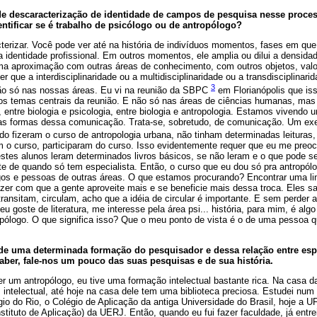
de descaracterização de identidade de campos de pesquisa nesse proc
tificar se é trabalho de psicólogo ou de antropólogo?
erizar. Você pode ver até na história de indivíduos momentos, fases em que
a identidade profissional. Em outros momentos, ele amplia ou dilui a densid
a aproximação com outras áreas de conhecimento, com outros objetos, valo
zer que a interdisciplinaridade ou a multidisciplinaridade ou a transdisciplin
3
ão só nas nossas áreas. Eu vi na reunião da SBPC
em Florianópolis que is
s temas centrais da reunião. E não só nas áreas de ciências humanas, mas a
s, entre biologia e psicologia, entre biologia e antropologia. Estamos vivendo
as formas dessa comunicação. Trata-se, sobretudo, de comunicação. Um exe
ndo fizeram o curso de antropologia urbana, não tinham determinadas leituras
o curso, participaram do curso. Isso evidentemente requer que eu me preo
estes alunos leram determinados livros básicos, se não leram e o que pode se
nte de quando só tem especialista. Então, o curso que eu dou só pra antropólo
gos e pessoas de outras áreas. O que estamos procurando? Encontrar uma l
er com que a gente aproveite mais e se beneficie mais dessa troca. Eles s
transitam, circulam, acho que a idéia de circular é importante. E sem perder
u goste de literatura, me interesse pela área psi... história, para mim, é alg
opólogo. O que significa isso? Que o meu ponto de vista é o de uma pessoa 
e uma determinada formação do pesquisador e dessa relação entre espe
ber, fale-nos um pouco das suas pesquisas e de sua história.
 um antropólogo, eu tive uma formação intelectual bastante rica. Na casa da
 intelectual, até hoje na casa dele tem uma biblioteca preciosa. Estudei num
gio do Rio, o Colégio de Aplicação da antiga Universidade do Brasil, hoje a U
nstituto de Aplicação) da UERJ. Então, quando eu fui fazer faculdade, já en