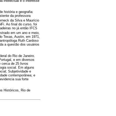
a intelectual e o interesse
 história e geografia:
stente da professora
erneck da Silva e Maurício
i. Ao final do curso, foi
cadeiras no já então IFCS
estrado em um ano e meio,
o Texas, Austin, em 1971,
 antropóloga Ruth Cardoso
orda a questão dos usuários
eral do Rio de Janeiro.
ortugal, e em diversos
 cerca de 25 livros
logia social. Em alguns
cial; Subjetividade e
iedade contemporânea; e
evidencia sua forte
os Históricos, Rio de