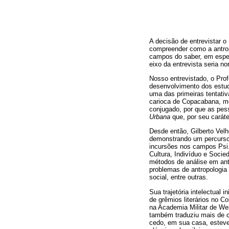
A decisão de entrevistar o 
compreender como a antrop
campos do saber, em especi
eixo da entrevista seria no
Nosso entrevistado, o Prof
desenvolvimento dos estudo
uma das primeiras tentati
carioca de Copacabana, m
conjugado, por que as pe
Urbana
que, por seu caráte
Desde então, Gilberto Velh
demonstrando um percurso 
incursões nos campos Psi.
Cultura, Indivíduo e Socie
métodos de análise em antro
problemas de antropologia
social, entre outras.
Sua trajetória intelectual 
de grêmios literários no Co
na Academia Militar de We
também traduziu mais de c
cedo, em sua casa, esteve