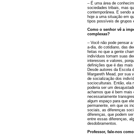
– É uma área de conhecime
sociedades tribais, mas q
contemporânea. E sendo as
hoje a uma situação em que
tipos possíveis de grupos 
Como o senhor vê a imp
complexas?
– Você não pode pensar a v
a-dia, do cotidiano, das 
feitas no que a gente cham
indivíduos tomam suas dec
interesses e valores, porq
definições que é das mais 
Desde autores da Escola de
Margareth Mead, por sua v
de socialização dos indiví
socioculturais. Então, ela
poderia ser um desajustado
achamos que é bem mais c
necessariamente transgress
algum espaço para que ele
permanente, em que os ind
sociais, as diferenças soc
diferenças, que podem ser
entre essas diferenças, al
desdobramentos.
Professor, fale-nos como