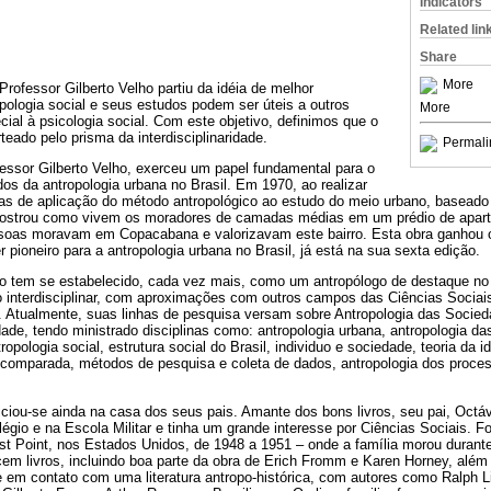
Indicators
Related lin
Share
More
Professor Gilberto Velho partiu da idéia de melhor
ologia social e seus estudos podem ser úteis a outros
More
al à psicologia social. Com este objetivo, definimos que o
rteado pelo prisma da interdisciplinaridade.
Permali
essor Gilberto Velho, exerceu um papel fundamental para o
s da antropologia urbana no Brasil. Em 1970, ao realizar
vas de aplicação do método antropológico ao estudo do meio urbano, baseado
ostrou como vivem os moradores de camadas médias em um prédio de apart
ssoas moravam em Copacabana e valorizavam este bairro. Esta obra ganhou
r pioneiro para a antropologia urbana no Brasil, já está na sua sexta edição.
o tem se estabelecido, cada vez mais, como um antropólogo de destaque no B
interdisciplinar, com aproximações com outros campos das Ciências Sociais
 Atualmente, suas linhas de pesquisa versam sobre Antropologia das Socie
dade, tendo ministrado disciplinas como: antropologia urbana, antropologia 
pologia social, estrutura social do Brasil, individuo e sociedade, teoria da id
 comparada, métodos de pesquisa e coleta de dados, antropologia dos proce
iniciou-se ainda na casa dos seus pais. Amante dos bons livros, seu pai, Octáv
légio e na Escola Militar e tinha um grande interesse por Ciências Sociais. F
st Point, nos Estados Unidos, de 1948 a 1951 – onde a família morou durant
em livros, incluindo boa parte da obra de Erich Fromm e Karen Horney, além
 em contato com uma literatura antropo-histórica, com autores como Ralph L