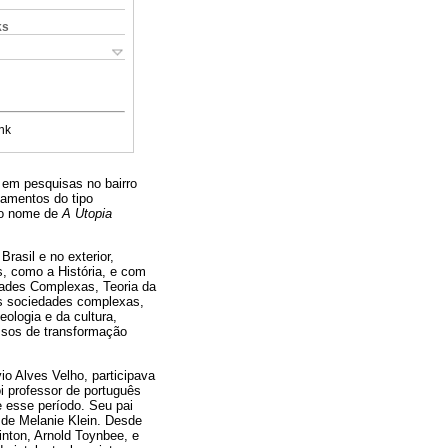
ks
nk
 em pesquisas no bairro
amentos do tipo
 o nome de
A Utopia
rasil e no exterior,
, como a História, e com
dades Complexas, Teoria da
das sociedades complexas,
eologia e da cultura,
ssos de transformação
io Alves Velho, participava
oi professor de português
e esse período. Seu pai
 de Melanie Klein. Desde
inton, Arnold Toynbee, e