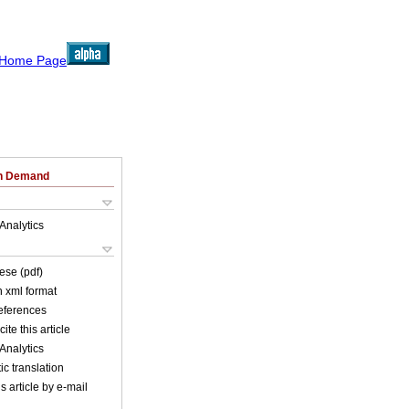
on Demand
Analytics
ese (pdf)
in xml format
references
ite this article
Analytics
c translation
s article by e-mail