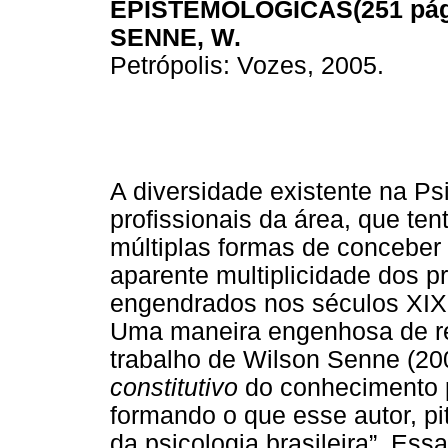
EPISTEMOLÓGICAS(251 pág
SENNE, W.
Petrópolis: Vozes, 2005.
A diversidade existente na P
profissionais da área, que ten
múltiplas formas de conceber
aparente multiplicidade dos p
engendrados nos séculos XIX e
Uma maneira engenhosa de re
trabalho de Wilson Senne (2
constitutivo
do conhecimento p
formando o que esse autor, p
da psicologia brasileira”. Es