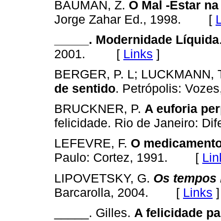
BAUMAN, Z.
O Mal -Estar n
[
Jorge Zahar Ed., 1998.
_____. Modernidade Líquida
[
Links
]
2001.
BERGER, P. L; LUCKMANN, 
de sentido
. Petrópolis: Vozes
BRUCKNER, P.
A euforia pe
felicidade. Rio de Janeiro: Dif
LEFEVRE, F.
O medicamento
[
Lin
Paulo: Cortez, 1991.
LIPOVETSKY, G.
Os tempos
[
Links
]
Barcarolla, 2004.
_____. Gilles.
A felicidade p