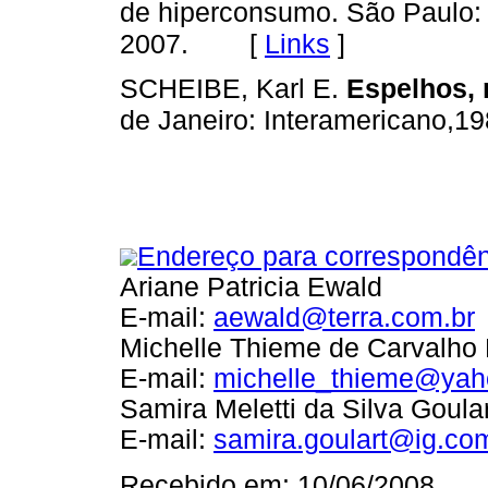
de hiperconsumo. São Paulo:
[
Links
]
2007.
SCHEIBE, Karl E.
Espelhos, 
de Janeiro: Interamericano,19
Endereço para correspondên
Ariane Patricia Ewald
E-mail:
aewald@terra.com.br
Michelle Thieme de Carvalho
E-mail:
michelle_thieme@yah
Samira Meletti da Silva Goular
E-mail:
samira.goulart@ig.co
Recebido em: 10/06/2008