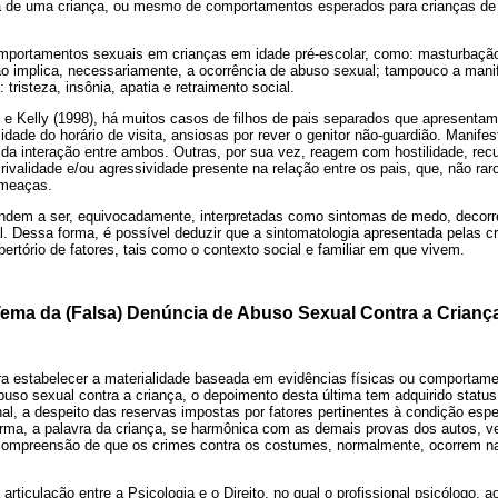
da de uma criança, ou mesmo de comportamentos esperados para crianças de
comportamentos sexuais em crianças em idade pré-escolar, como: masturbação
não implica, necessariamente, a ocorrência de abuso sexual; tampouco a man
tristeza, insônia, apatia e retraimento social.
 e Kelly (1998), há muitos casos de filhos de pais separados que apresentam
ade do horário de visita, ansiosas por rever o genitor não-guardião. Manif
 da interação entre ambos. Outras, por sua vez, reagem com hostilidade, rec
a rivalidade e/ou agressividade presente na relação entre os pais, que, não ra
ameaças.
tendem a ser, equivocadamente, interpretadas como sintomas de medo, decor
l. Dessa forma, é possível deduzir que a sintomatologia apresentada pelas c
rtório de fatores, tais como o contexto social e familiar em que vivem.
ema da (Falsa) Denúncia de Abuso Sexual Contra a Crianç
ara estabelecer a materialidade baseada em evidências físicas ou comportam
buso sexual contra a criança, o depoimento desta última tem adquirido status
enal, a despeito das reservas impostas por fatores pertinentes à condição es
rma, a palavra da criança, se harmônica com as demais provas dos autos, 
da compreensão de que os crimes contra os costumes, normalmente, ocorrem n
a articulação entre a Psicologia e o Direito, no qual o profissional psicólogo, a