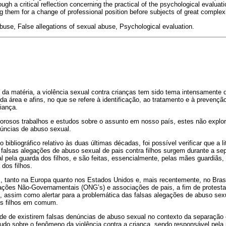
ugh a critical reflection concerning the practical of the psychological evaluati
g them for a change of professional position before subjects of great complexi
abuse, False allegations of sexual abuse, Psychological evaluation
.
e da matéria, a violência sexual contra crianças tem sido tema intensamente d
da área e afins, no que se refere à identificação, ao tratamento e à preven
riança.
orosos trabalhos e estudos sobre o assunto em nosso país, estes não explor
núncias de abuso sexual.
 bibliográfico relativo às duas últimas décadas, foi possível verificar que a li
falsas alegações de abuso sexual de pais contra filhos surgem durante a sep
l pela guarda dos filhos, e são feitas, essencialmente, pelas mães guardiãs
dos filhos.
s, tanto na Europa quanto nos Estados Unidos e, mais recentemente, no Brasi
ções Não-Governamentais (ONG’s) e associações de pais, a fim de protestar
os, assim como alertar para a problemática das falsas alegações de abuso se
os filhos em comum.
de de existirem falsas denúncias de abuso sexual no contexto da separação 
udo sobre o fenômeno da violência contra a criança, sendo responsável pela 