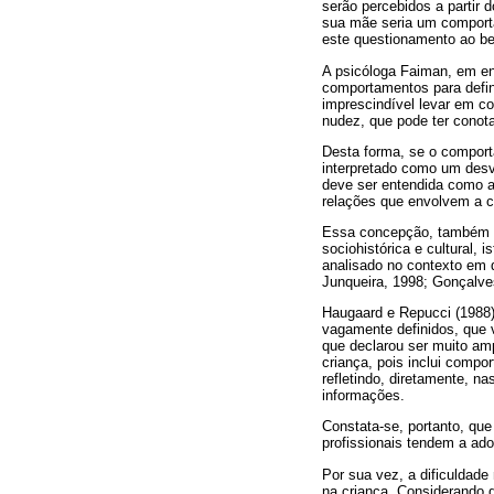
serão percebidos a partir
sua mãe seria um comport
este questionamento ao bei
A psicóloga Faiman, em ent
comportamentos para defini
imprescindível levar em con
nudez, que pode ter conota
Desta forma, se o comporta
interpretado como um desv
deve ser entendida como a
relações que envolvem a cu
Essa concepção, também c
sociohistórica e cultural, 
analisado no contexto em q
Junqueira, 1998; Gonçalve
Haugaard e Repucci (1988
vagamente definidos, que 
que declarou ser muito am
criança, pois inclui compo
refletindo, diretamente, n
informações.
Constata-se, portanto, que
profissionais tendem a ado
Por sua vez, a dificuldade
na criança. Considerando q