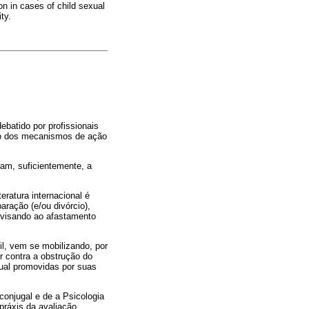
on in cases of child sexual
ty.
ebatido por profissionais
ção dos mecanismos de ação
am, suficientemente, a
teratura internacional é
aração (e/ou divórcio),
, visando ao afastamento
l, vem se mobilizando, por
 contra a obstrução do
xual promovidas por suas
conjugal e de a Psicologia
práxis da avaliação