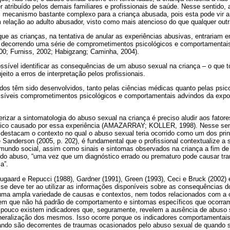
er atribuído pelos demais familiares e profissionais de saúde. Nesse sentido,
 mecanismo bastante complexo para a criança abusada, pois esta pode vir 
elação ao adulto abusador, visto como mais atencioso do que qualquer outra
e as crianças, na tentativa de anular as experiências abusivas, entrariam e
), decorrendo uma série de comprometimentos psicológicos e comportamenta
0; Furniss, 2002; Habigzang; Caminha, 2004).
sível identificar as consequências de um abuso sexual na criança – o que t
jeito a erros de interpretação pelos profissionais.
dos têm sido desenvolvidos, tanto pelas ciências médicas quanto pelas psico
ssíveis comprometimentos psicológicos e comportamentais advindos da expo
rizar a sintomatologia do abuso sexual na criança é preciso aludir aos fator
gico causado por essa experiência (AMAZARRAY; KOLLER, 1998). Nesse senti
destacam o contexto no qual o abuso sexual teria ocorrido como um dos princ
 Sanderson (2005, p. 202), é fundamental que o profissional contextualize a
 mundo social, assim como sinais e sintomas observados na criança a fim de
a do abuso, “uma vez que um diagnóstico errado ou prematuro pode causar tr
a”.
ugaard e Repucci (1988), Gardner (1991), Green (1993), Ceci e Bruck (2002)
se deve ter ao utilizar as informações disponíveis sobre as consequências d
e uma ampla variedade de causas e contextos, nem todos relacionados com a 
uem que não há padrão de comportamento e sintomas específicos que ocorra
pouco existem indicadores que, seguramente, revelem a ausência de abuso 
eneralização dos mesmos. Isso ocorre porque os indicadores comportamentais
ando são decorrentes de traumas ocasionados pelo abuso sexual de quando 