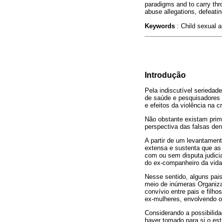
paradigms and to carry thro
abuse allegations, defeatin
Keywords
: Child sexual 
Introdução
Pela indiscutível seriedad
de saúde e pesquisadores 
e efeitos da violência na c
Não obstante existam prim
perspectiva das falsas de
A partir de um levantamento
extensa e sustenta que as 
com ou sem disputa judicia
do ex-companheiro da vida 
Nesse sentido, alguns pai
meio de inúmeras Organiza
convívio entre pais e filh
ex-mulheres, envolvendo 
Considerando a possibilida
haver tomado para si o est