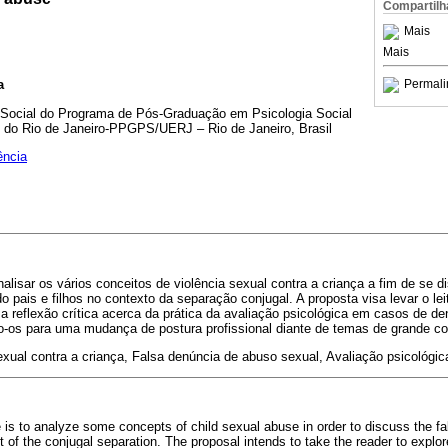
Compartilh
Mais
Mais
Permali
a
 Social do Programa de Pós-Graduação em Psicologia Social
 do Rio de Janeiro-PPGPS/UERJ – Rio de Janeiro, Brasil
ência
nalisar os vários conceitos de violência sexual contra a criança a fim de se d
 pais e filhos no contexto da separação conjugal. A proposta visa levar o leit
a reflexão crítica acerca da prática da avaliação psicológica em casos de d
do-os para uma mudança de postura profissional diante de temas de grande c
exual contra a criança, Falsa denúncia de abuso sexual, Avaliação psicológic
le is to analyze some concepts of child sexual abuse in order to discuss the fal
 of the conjugal separation. The proposal intends to take the reader to explo