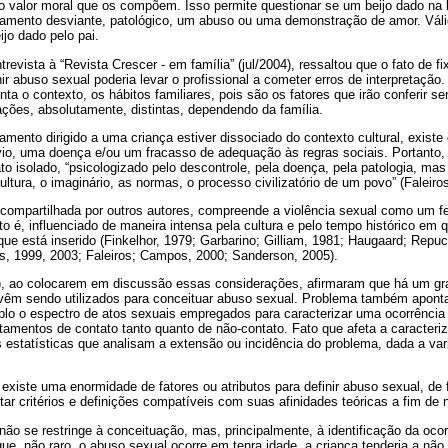
 do valor moral que os compõem. Isso permite questionar se um beijo dado na
amento desviante, patológico, um abuso ou uma demonstração de amor. Váli
jo dado pelo pai.
revista à “Revista Crescer - em família” (jul/2004), ressaltou que o fato de 
r abuso sexual poderia levar o profissional a cometer erros de interpretação
ta o contexto, os hábitos familiares, pois são os fatores que irão conferir se
ções, absolutamente, distintas, dependendo da família.
mento dirigido a uma criança estiver dissociado do contexto cultural, existe 
io, uma doença e/ou um fracasso de adequação às regras sociais. Portanto, 
to isolado, “psicologizado pelo descontrole, pela doença, pela patologia, 
ltura, o imaginário, as normas, o processo civilizatório de um povo” (Faleiros
ompartilhada por outros autores, compreende a violência sexual como um 
isto é, influenciado de maneira intensa pela cultura e pelo tempo histórico em
ue está inserido (Finkelhor, 1979; Garbarino; Gilliam, 1981; Haugaard; Repuc
s, 1999, 2003; Faleiros; Campos, 2000; Sanderson, 2005).
), ao colocarem em discussão essas considerações, afirmaram que há um gr
vêm sendo utilizados para conceituar abuso sexual. Problema também apont
plo o espectro de atos sexuais empregados para caracterizar uma ocorrência
rtamentos de contato tanto quanto de não-contato. Fato que afeta a caracter
as estatísticas que analisam a extensão ou incidência do problema, dada a var
 existe uma enormidade de fatores ou atributos para definir abuso sexual, d
tar critérios e definições compatíveis com suas afinidades teóricas a fim de 
 não se restringe à conceituação, mas, principalmente, à identificação da ocor
ue, não raro, o abuso sexual ocorre em tenra idade, a criança tenderia a não