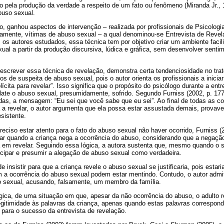
io pela produção da verdade a respeito de um fato ou fenômeno (Miranda Jr.,
buso sexual.
o, ganhou aspectos de intervenção – realizada por profissionais de Psicologi
tamente, vítimas de abuso sexual – a qual denominou-se Entrevista de Reve
s autores estudados, essa técnica tem por objetivo criar um ambiente facili
xual a partir da produção discursiva, lúdica e gráfica, sem desenvolver senti
descrever essa técnica de revelação, demonstra certa tendenciosidade no trat
os de suspeita de abuso sexual, pois o autor orienta os profissionais a inicia
ícita para revelar”. Isso significa que o propósito do psicólogo durante a ent
late o abuso sexual, presumidamente, sofrido. Segundo Furniss (2002, p. 177)
das, a mensagem: “Eu sei que você sabe que eu sei”. Ao final de todas as co
a a revelar, o autor argumenta que ela possa estar assustada demais, prova
sistente.
reciso estar atento para o fato do abuso sexual não haver ocorrido, Furniss (
itar quando a criança nega a ocorrência do abuso, considerando que a negaç
em revelar. Seguindo essa lógica, a autora sustenta que, mesmo quando o sil
ecipar e presumir a alegação de abuso sexual como verdadeira.
de insistir para que a criança revele o abuso sexual se justificaria, pois esta
 a ocorrência do abuso sexual podem estar mentindo. Contudo, o autor admi
o sexual, acusando, falsamente, um membro da família.
ógica, de uma situação em que, apesar da não ocorrência do abuso, o adulto 
egitimidade às palavras da criança, apenas quando estas palavras correspon
 para o sucesso da entrevista de revelação.