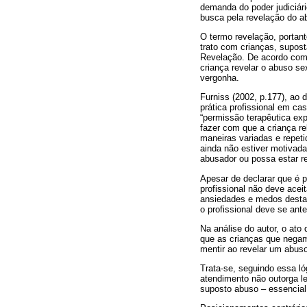
demanda do poder judiciár
busca pela revelação do a
O termo revelação, portant
trato com crianças, supos
Revelação. De acordo com o
criança revelar o abuso se
vergonha.
Furniss (2002, p.177), ao 
prática profissional em cas
“permissão terapêutica expl
fazer com que a criança re
maneiras variadas e repeti
ainda não estiver motivad
abusador ou possa estar re
Apesar de declarar que é p
profissional não deve ace
ansiedades e medos desta 
o profissional deve se ant
Na análise do autor, o ato 
que as crianças que negam
mentir ao revelar um abus
Trata-se, seguindo essa l
atendimento não outorga l
suposto abuso – essencial