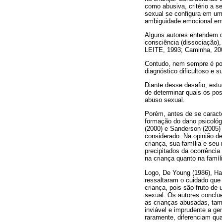
como abusiva, critério a s
sexual se configura em um
ambiguidade emocional em r
Alguns autores entendem qu
consciência (dissociação
LEITE, 1993; Caminha, 200
Contudo, nem sempre é pos
diagnóstico dificultoso e su
Diante desse desafio, estu
de determinar quais os po
abuso sexual.
Porém, antes de se caracte
formação do dano psicoló
(2000) e Sanderson (2005) 
considerado. Na opinião de
criança, sua família e seu
precipitados da ocorrênci
na criança quanto na famíli
Logo, De Young (1986), Ha
ressaltaram o cuidado que 
criança, pois são fruto d
sexual. Os autores concl
as crianças abusadas, tam
inviável e imprudente a g
raramente, diferenciam qu