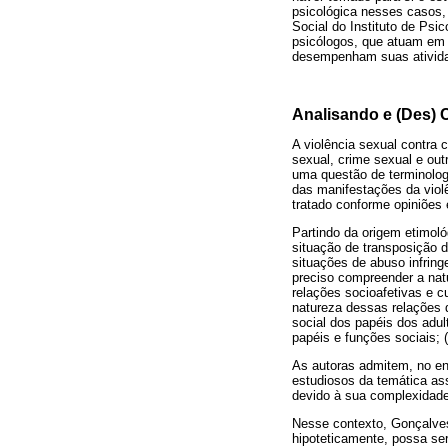
psicológica nesses casos,
Social do Instituto de Ps
psicólogos, que atuam em i
desempenham suas ativid
Analisando e (Des) 
A violência sexual contra 
sexual, crime sexual e out
uma questão de terminolog
das manifestações da violê
tratado conforme opiniões e
Partindo da origem etimol
situação de transposição de
situações de abuso infring
preciso compreender a natu
relações socioafetivas e cu
natureza dessas relações d
social dos papéis dos adult
papéis e funções sociais; (
As autoras admitem, no en
estudiosos da temática as
devido à sua complexidade 
Nesse contexto, Gonçalves
hipoteticamente, possa ser