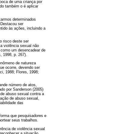
 boca de uma criança por
do também o é aplicar
fixarmos determinados
. Destacou ser
ntido às ações, incluindo a
o risco deste ser
a violência sexual não
mas como um desencadear de
, 1998, p. 267).
fenômeno de natureza
 que ocorre, devendo ser
ci, 1988; Flores, 1998;
ande número de atos,
ado por Sanderson (2005)
 de abuso sexual contra a
ização de abuso sexual,
iabilidade das
e forma que pesquisadores e
nortear seus trabalhos.
rência de violência sexual
 reconhecer a situação