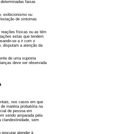
 determinadas faixas
, exibicionismo ou
ifestação de sintomas
 reações físicas ou as têm
estações estas que tendem
usando-se a ir com o
ro, disputam a atenção da
rente de uma suposta
rianças deve ser observada
a
entais, nos casos em que
 de matéria probatória na
pecial de pessoa em
vem sendo amparada pela
a clandestinidade, sem
o procurar atender à