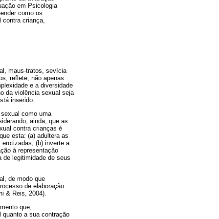
uação em Psicologia
reender como os
 contra criança,
l, maus-tratos, sevícia
os, reflete, não apenas
plexidade e a diversidade
o da violência sexual seja
stá inserido.
so sexual como uma
nsiderando, ainda, que as
xual contra crianças é
que esta: (a) adultera as
erotizadas; (b) inverte a
ação à representação
da de legitimidade de seus
ual, de modo que
processo de elaboração
ni & Reis, 2004).
amento que,
l quanto a sua contração