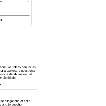
ar
nk
iscutir as falsas denúncias
or a explorar e questionar
enúncia de abuso sexual
omplexidade.
a.
se allegations of child
re and to question