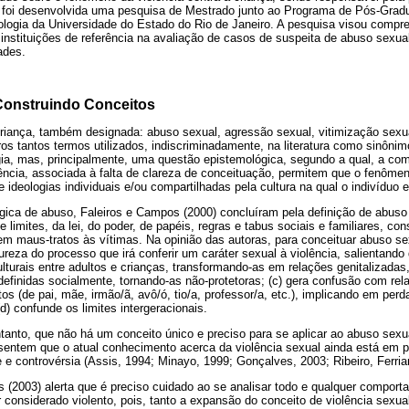
 foi desenvolvida uma pesquisa de Mestrado junto ao Programa de Pós-Grad
icologia da Universidade do Estado do Rio de Janeiro. A pesquisa visou comp
nstituições de referência na avaliação de casos de suspeita de abuso sexual
ades.
Construindo Conceitos
criança, também designada: abuso sexual, agressão sexual, vitimização sexua
ros tantos termos utilizados, indiscriminadamente, na literatura como sinônim
ia, mas, principalmente, uma questão epistemológica, segundo a qual, a com
ncia, associada à falta de clareza de conceituação, permitem que o fenômen
 ideologias individuais e/ou compartilhadas pela cultura na qual o indivíduo e
ógica de abuso, Faleiros e Campos (2000) concluíram pela definição de abu
 limites, da lei, do poder, de papéis, regras e tabus sociais e familiares, co
em maus-tratos às vítimas. Na opinião das autoras, para conceituar abuso se
reza do processo que irá conferir um caráter sexual à violência, salientando 
lturais entre adultos e crianças, transformando-as em relações genitalizadas, 
efinidas socialmente, tornando-as não-protetoras; (c) gera confusão com rel
os (de pai, mãe, irmão/ã, avô/ó, tio/a, professor/a, etc.), implicando em per
d) confunde os limites intergeracionais.
tanto, que não há um conceito único e preciso para se aplicar ao abuso sex
sentem que o atual conhecimento acerca da violência sexual ainda está em 
e controvérsia (Assis, 1994; Minayo, 1999; Gonçalves, 2003; Ribeiro, Ferria
 (2003) alerta que é preciso cuidado ao se analisar todo e qualquer comport
 considerado violento, pois, tanto a expansão do conceito de violência sexua