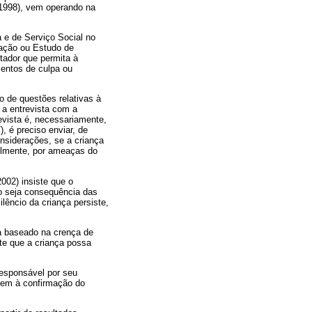
 1998), vem operando na
a e de Serviço Social no
lação ou Estudo de
tador que permita à
mentos de culpa ou
o de questões relativas à
r a entrevista com a
revista é, necessariamente,
, é preciso enviar, de
nsiderações, se a criança
velmente, por ameaças do
2002) insiste que o
ão seja consequência das
êncio da criança persiste,
ria baseado na crença de
te que a criança possa
responsável por seu
dem à confirmação do