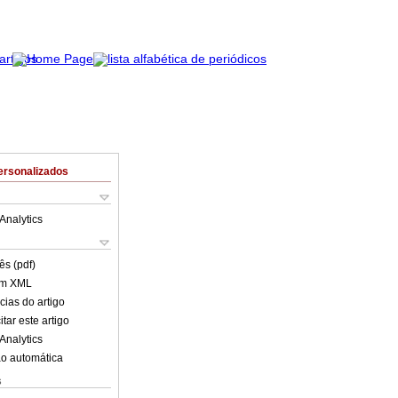
ersonalizados
Analytics
ês (pdf)
em XML
cias do artigo
tar este artigo
Analytics
o automática
s