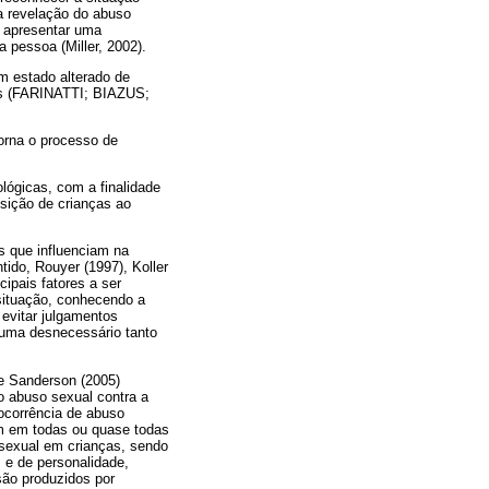
 a revelação do abuso
a apresentar uma
 pessoa (Miller, 2002).
m estado alterado de
is (FARINATTI; BIAZUS;
orna o processo de
lógicas, com a finalidade
sição de crianças ao
es que influenciam na
do, Rouyer (1997), Koller
ipais fatores a ser
 situação, conhecendo a
 evitar julgamentos
auma desnecessário tanto
 e Sanderson (2005)
o abuso sexual contra a
ocorrência de abuso
m em todas ou quase todas
sexual em crianças, sendo
 e de personalidade,
são produzidos por