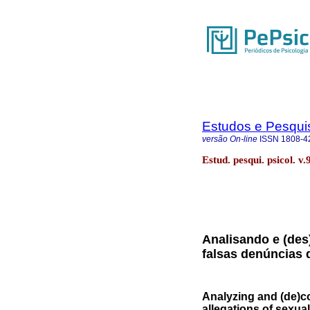
Estudos e Pesqui
versão On-line
ISSN
1808-4
Estud. pesqui. psicol. v
Analisando e (des
falsas denúncias 
Analyzing and (de)co
allegations of sexua