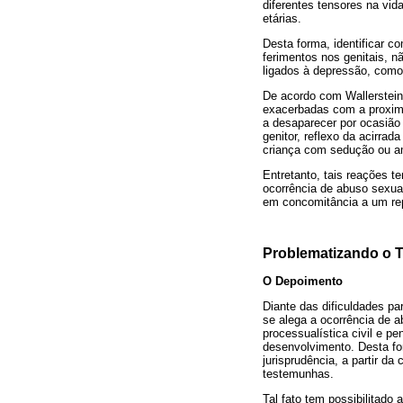
diferentes tensores na vi
etárias.
Desta forma, identificar 
ferimentos nos genitais, 
ligados à depressão, como: 
De acordo com Wallerstein
exacerbadas com a proximid
a desaparecer por ocasião
genitor, reflexo da acirrad
criança com sedução ou 
Entretanto, tais reações 
ocorrência de abuso sexua
em concomitância a um repe
Problematizando o T
O Depoimento
Diante das dificuldades p
se alega a ocorrência de a
processualística civil e p
desenvolvimento. Desta fo
jurisprudência, a partir 
testemunhas.
Tal fato tem possibilitado 