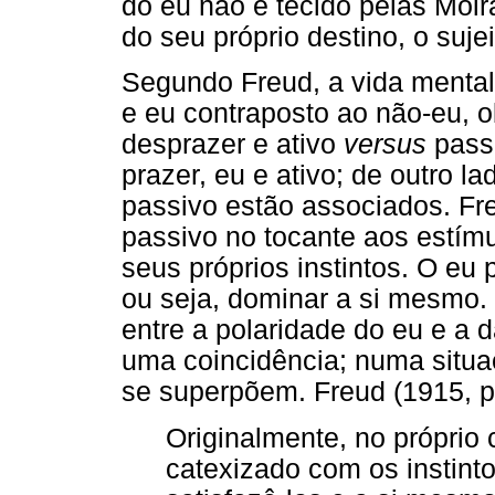
do eu não é tecido pelas Moi
do seu próprio destino, o suj
Segundo Freud, a vida mental é
e eu contraposto ao não-eu, 
desprazer e ativo
versus
passi
prazer, eu e ativo; de outro l
passivo estão associados. Fre
passivo no tocante aos estímu
seus próprios instintos. O eu 
ou seja, dominar a si mesmo.
entre a polaridade do eu e a d
uma coincidência; numa situaç
se superpõem. Freud (1915, p.
Originalmente, no próprio
catexizado com os instint