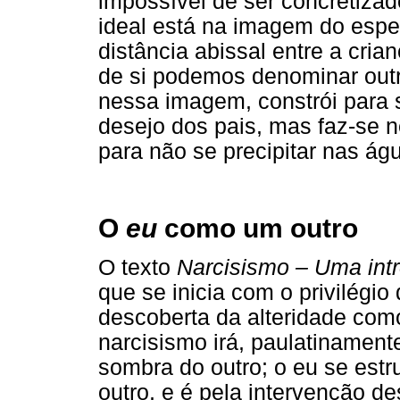
impossível de ser concretizad
ideal está na imagem do espel
distância abissal entre a cria
de si podemos denominar outr
nessa imagem, constrói para s
desejo dos pais, mas faz-se 
para não se precipitar nas ág
O
eu
como um outro
O texto
Narcisismo – Uma int
que se inicia com o privilégio
descoberta da alteridade como
narcisismo irá, paulatinament
sombra do outro; o eu se estr
outro, e é pela intervenção de