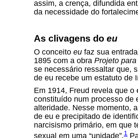
assim, a crença, difundida en
da necessidade do fortalecim
As clivagens do
eu
O conceito
eu
faz sua entrada
1895 com a obra
Projeto para
se necessário ressaltar que, 
de eu recebe um estatuto de I
Em 1914, Freud revela que o e
constituído num processo de
alteridade. Nesse momento, ap
de eu e precipitado de identif
narcisismo primário, em que t
1
sexual em uma “unidade”.
Pa