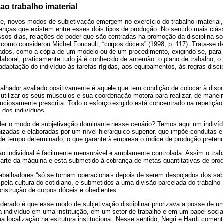
ao trabalho imaterial
e, novos modos de subjetivação emergem no exercício do trabalho imaterial, 
enças que existem entre esses dois tipos de produção. No sentido mais clássi
ssos dias, relações de poder que são centradas na promoção da disciplina so
, como considerou Michel Foucault, “corpos dóceis” (1998, p. 117). Trata-se
ados, como a cópia de um modelo ou de um procedimento, exigindo-se, para i
 laboral, praticamente tudo já é conhecido de antemão: o plano de trabalho, o
a adaptação do indivíduo às tarefas rígidas, aos equipamentos, às regras disci
abalhador avaliado positivamente é aquele que tem condição de colocar à disp
 utilizar os seus músculos e sua coordenação motora para realizar, de maneir
nuciosamente prescrita. Todo o esforço exigido está concentrado na repetiç
 dos indivíduos.
 o modo de subjetivação dominante nesse cenário? Temos aqui um indivíd
nizadas e elaboradas por um nível hierárquico superior, que impõe condutas 
e tempo determinado, o que garante à empresa o índice de produção pretend
o individual é facilmente mensurável e amplamente controlada. Assim o traba
rte da máquina e está submetido à cobrança de metas quantitativas de pro
abalhadores “só se tornam operacionais depois de serem despojados dos sab
pela cultura do cotidiano, e submetidos a uma divisão parcelada do trabalho”
onstrução de corpos dóceis e obedientes.
derado é que esse modo de subjetivação disciplinar priorizava a posse de uma
da indivíduo em uma instituição, em um setor de trabalho e em um papel socia
sua localização na estrutura institucional. Nesse sentido, Negri e Hardt comen