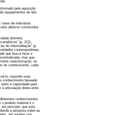
ida.
sformado pela aquisição
ção equipamentos de alta
 maior de indivíduos
ulos afetivos construídos
idade distintos.
analíticos” (p. 312),
cas de intermediação” (p.
sociedades contemporâneas,
dade que busca fazer a
scentralizada, mas que,
imeira caracterização, as
ios do conhecimento, cada
içoá-lo, expondo suas
e o conhecimento baseado
, tanto a capacidade para
a articulação direta entre
 diferentes conhecimentos
 o produto material e o
 em princípio, que esta
 desde a pesquisa sobre as
zadas, até aquelas que