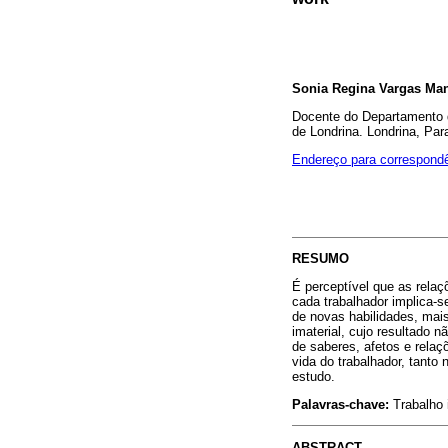
Sonia Regina Vargas Ma
Docente do Departamento de
de Londrina. Londrina, Par
Endereço para correspond
RESUMO
É perceptível que as rela
cada trabalhador implica
de novas habilidades, mai
imaterial, cujo resultado
de saberes, afetos e relaç
vida do trabalhador, tanto
estudo.
Palavras-chave:
Trabalho i
ABSTRACT