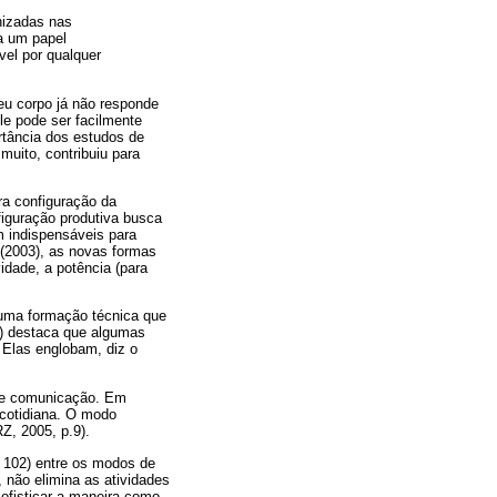
nizadas nas
a um papel
vel por qualquer
eu corpo já não responde
e pode ser facilmente
ortância dos estudos de
uito, contribuiu para
ra configuração da
figuração produtiva busca
m indispensáveis para
 (2003), as novas formas
idade, a potência (para
 uma formação técnica que
5) destaca que algumas
 Elas englobam, diz o
 de comunicação. Em
a cotidiana. O modo
, 2005, p.9).
. 102) entre os modos de
 não elimina as atividades
sofisticar a maneira como