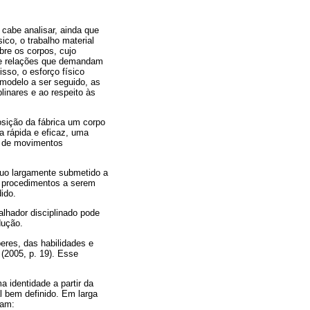
cabe analisar, ainda que
co, o trabalho material
bre os corpos, cujo
 de relações que demandam
sso, o esforço físico
 modelo a ser seguido, as
plinares e ao respeito às
osição da fábrica um corpo
a rápida e eficaz, uma
ão de movimentos
uo largamente submetido a
e procedimentos a serem
ido.
lhador disciplinado pode
dução.
eres, das habilidades e
 (2005, p. 19). Esse
 identidade a partir da
l bem definido. Em larga
tam: