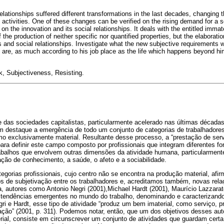
 relationships suffered different transformations in the last decades, changin
activities. One of these changes can be verified on the rising demand for a s
n the innovation and its social relationships. It deals with the entitled immat
 the production of neither specific nor quantified properties, but the elaborati
and social relationships. Investigate what the new subjective requirements 
e are, as much according to his job place as the life which happens beyond him
k, Subjectiveness, Resisting
.
 das sociedades capitalistas, particularmente acelerado nas últimas décadas
em destaque a emergência de todo um conjunto de categorias de trabalhadore
mo exclusivamente material. Resultante desse processo, a “prestação de ser
para definir este campo composto por profissionais que integram diferentes f
rabalhos que envolvem outras dimensões da atividade humana, particularment
ação de conhecimento, a saúde, o afeto e a sociabilidade.
gorias profissionais, cujo centro não se encontra na produção material, afir
s de subjetivação entre os trabalhadores e, acreditamos também, novas rela
a, autores como Antonio Negri (2001),Michael Hardt (2001), Maurício Lazzara
 tendências emergentes no mundo do trabalho, denominando e caracterizand
gri e Hardt, esse tipo de atividade “produz um bem imaterial, como serviço, pr
ão” (2001, p. 311). Podemos notar, então, que um dos objetivos desses auto
erial, consiste em circunscrever um conjunto de atividades que guardam cert