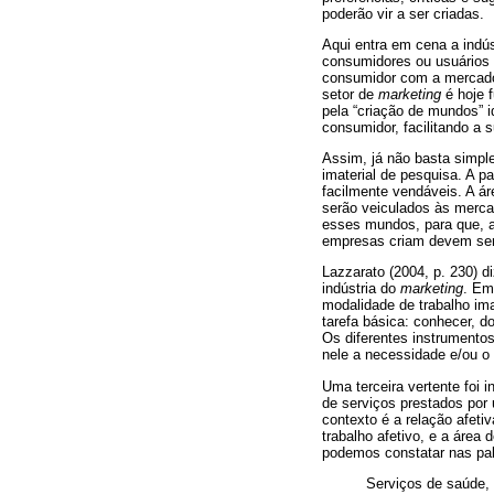
poderão vir a ser criadas.
Aqui entra em cena a indú
consumidores ou usuários e
consumidor com a mercador
setor de
marketing
é hoje 
pela “criação de mundos” i
consumidor, facilitando a 
Assim, já não basta simpl
imaterial de pesquisa. A p
facilmente vendáveis. A ár
serão veiculados às merca
esses mundos, para que, a
empresas criam devem ser 
Lazzarato (2004, p. 230) d
indústria do
marketing
. Em
modalidade de trabalho ima
tarefa básica: conhecer, d
Os diferentes instrumento
nele a necessidade e/ou o
Uma terceira vertente foi 
de serviços prestados por 
contexto é a relação afeti
trabalho afetivo, e a área
podemos constatar nas pal
Serviços de saúde, 