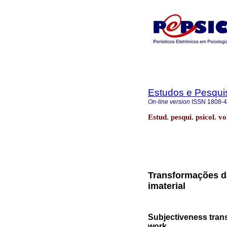
Estudos e Pesqui
On-line version
ISSN
1808-
Estud. pesqui. psicol. v
Transformações da
imaterial
Subjectiveness trans
work