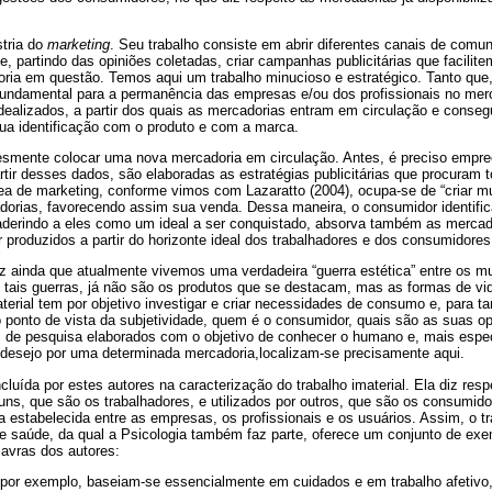
stria do
marketing
. Seu trabalho consiste em abrir diferentes canais de com
, partindo das opiniões coletadas, criar campanhas publicitárias que facilite
ia em questão. Temos aqui um trabalho minucioso e estratégico. Tanto que, 
fundamental para a permanência das empresas e/ou dos profissionais no mer
dealizados, a partir dos quais as mercadorias entram em circulação e conseg
sua identificação com o produto e com a marca.
esmente colocar uma nova mercadoria em circulação. Antes, é preciso empre
artir desses dados, são elaboradas as estratégias publicitárias que procuram 
ea de marketing, conforme vimos com Lazaratto (2004), ocupa-se de “criar m
dorias, favorecendo assim sua venda. Dessa maneira, o consumidor identifi
derindo a eles como um ideal a ser conquistado, absorva também as mercad
produzidos a partir do horizonte ideal dos trabalhadores e dos consumidores
iz ainda que atualmente vivemos uma verdadeira “guerra estética” entre os m
 tais guerras, já não são os produtos que se destacam, mas as formas de vi
terial tem por objetivo investigar e criar necessidades de consumo e, para t
o ponto de vista da subjetividade, quem é o consumidor, quais são as suas o
s de pesquisa elaborados com o objetivo de conhecer o humano e, mais espe
 desejo por uma determinada mercadoria,localizam-se precisamente aqui.
incluída por estes autores na caracterização do trabalho imaterial. Ela diz re
uns, que são os trabalhadores, e utilizados por outros, que são os consumid
va estabelecida entre as empresas, os profissionais e os usuários. Assim, o t
 de saúde, da qual a Psicologia também faz parte, oferece um conjunto de ex
avras dos autores:
por exemplo, baseiam-se essencialmente em cuidados e em trabalho afetivo, 