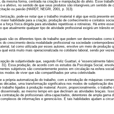
, da mesma forma, centrada na criação e manipulação do afeto. Esse trabalho
 e afetivo, no sentido de que seus produtos são intangíveis,um sentido de c
xcitação ou paixão (HARDT; NEGRI, 2001, p. 313).
erização, pode-se notar que o trabalho imaterial é algo que está presente e
maior habilidade para a criação, produção de conhecimento e contatos socia
a força física dirigida para atividades repetitivas e rotineiras. Há entre es
to que atualmente qualquer tipo de atividade profissional exigirá um trânsito en
uais são os diferentes tipos de trabalho que podem ser denominados como 
ões do crescimento desta modalidade profissional na sociedade contemporânea.
aterial, tal como utilizada por esses autores, envolve um meio de produção q
a qual está muito mais operacionalizada no cotidiano laboral, sendo por vez
epção de subjetividade que, segundo Feliz Guattari, é “essencialmente fabr
 p. 31). Essa produção, de acordo com os estudos da Psicologia Social, envo
onentes subjetivos são constantemente postos em circulação na esfera social
dos modos de viver que são compartilhados por uma coletividade.
ue a própria automatização do trabalho, com a introdução de máquinas coma
mas décadas, uma transformação significativa nos modos de subjetivação do
trabalho ligados à produção material. Assim, proporcionalmente, o trabalho i
e disseminado, ao mesmo tempo em que declinam as atividades braçais. Iss
a contratação de profissionais ultra-capacitados, detentores de ampla gama
complexos de informações e gerenciá-los. E tais habilidades ajudam a circun