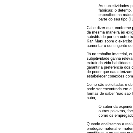
As subjetividades 
fábricas: o detento
específico na máqui
parte do seu tipo 
Cabe dizer que, conforme 
da mesma maneira às exig
substituído por um outro t
Karl Marx sobre o exércit
aumentar o contingente de
Já no trabalho imaterial, 
subjetividade ganha relevâ
extrair da vida habilidade
garantir a preferência do
de poder que caracterizam 
estabelecer conexões com p
Como são solicitadas e ob
pode ser encontrada em cur
formas de saber “não são f
autor,
O saber da experiê
outras palavras, fo
como os empregados
Quando analisamos a realid
produção material e imater
repetitivas e as rotinas q