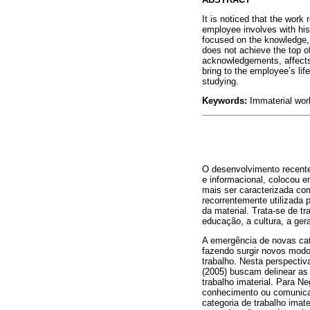
It is noticed that the work
employee involves with his 
focused on the knowledge, o
does not achieve the top of
acknowledgements, affects 
bring to the employee’s lif
studying.
Keywords:
Immaterial wor
O desenvolvimento recente
e informacional, colocou 
mais ser caracterizada co
recorrentemente utilizada 
da material. Trata-se de t
educação, a cultura, a ger
A emergência de novas cate
fazendo surgir novos modo
trabalho. Nesta perspectiv
(2005) buscam delinear as
trabalho imaterial. Para Ne
conhecimento ou comunicaç
categoria de trabalho imat