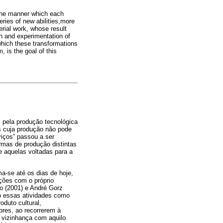
g the manner which each
eries of new abilities,more
erial work, whose result
on and experimentation of
which these transformations
, is the goal of this
 pela produção tecnológica
s cuja produção não pode
viços” passou a ser
ormas de produção distintas
e aquelas voltadas para a
ma-se até os dias de hoje,
ções com o próprio
to (2001) e André Gorz
o essas atividades como
oduto cultural,
res, ao recorrerem à
a vizinhança com aquilo