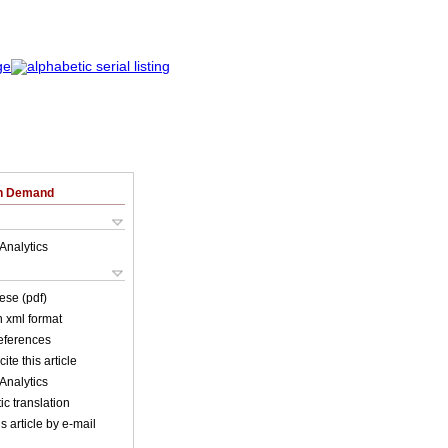
on Demand
Analytics
ese (pdf)
in xml format
references
ite this article
Analytics
c translation
s article by e-mail