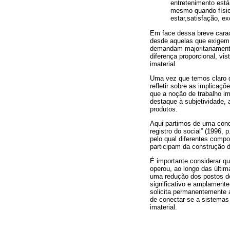
entretenimento está
mesmo quando físico
estar,satisfação, e
Em face dessa breve caract
desde aquelas que exigem 
demandam majoritariamente 
diferença proporcional, vis
imaterial.
Uma vez que temos claro q
refletir sobre as implicaç
que a noção de trabalho im
destaque à subjetividade, 
produtos.
Aqui partimos de uma conc
registro do social” (1996,
pelo qual diferentes comp
participam da construção 
É importante considerar q
operou, ao longo das últi
uma redução dos postos de 
significativo e amplament
solicita permanentemente 
de conectar-se a sistemas 
imaterial.