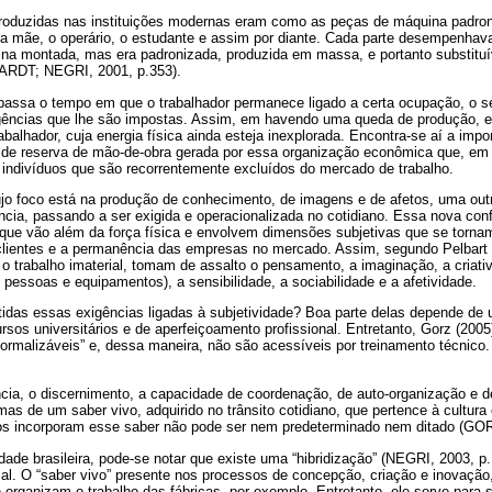
produzidas nas instituições modernas eram como as peças de máquina padro
, a mãe, o operário, o estudante e assim por diante. Cada parte desempenhav
na montada, mas era padronizada, produzida em massa, e portanto substituí
(HARDT; NEGRI, 2001, p.353).
passa o tempo em que o trabalhador permanece ligado a certa ocupação, o s
ências que lhe são impostas. Assim, em havendo uma queda de produção, el
rabalhador, cuja energia física ainda esteja inexplorada. Encontra-se aí a imp
o de reserva de mão-de-obra gerada por essa organização econômica que, em m
 indivíduos que são recorrentemente excluídos do mercado de trabalho.
cujo foco está na produção de conhecimento, de imagens e de afetos, uma out
ncia, passando a ser exigida e operacionalizada no cotidiano. Essa nova con
s que vão além da força física e envolvem dimensões subjetivas que se torna
s clientes e a permanência das empresas no mercado. Assim, segundo Pelbart
o trabalho imaterial, tomam de assalto o pensamento, a imaginação, a criativ
essoas e equipamentos), a sensibilidade, a sociabilidade e a afetividade.
tidas essas exigências ligadas à subjetividade? Boa parte delas depende de
sos universitários e de aperfeiçoamento profissional. Entretanto, Gorz (200
ormalizáveis” e, dessa maneira, não são acessíveis por treinamento técnico.
ncia, o discernimento, a capacidade de coordenação, de auto-organização e
rmas de um saber vivo, adquirido no trânsito cotidiano, que pertence à cultur
 incorporam esse saber não pode ser nem predeterminado nem ditado (GORZ
ade brasileira, pode-se notar que existe uma “hibridização” (NEGRI, 2003, p
ial. O “saber vivo” presente nos processos de concepção, criação e inovação,
ue organizam o trabalho das fábricas, por exemplo. Entretanto, ele serve para 