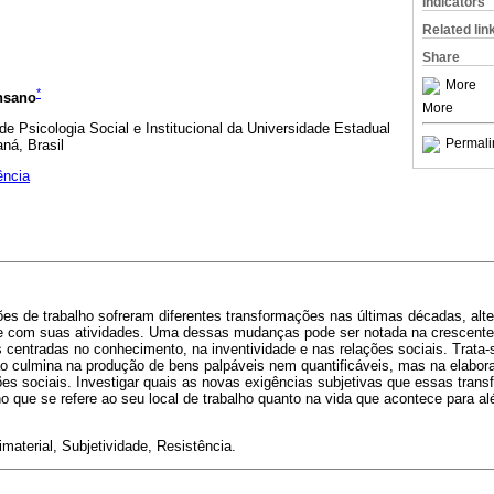
Indicators
Related lin
Share
More
*
nsano
More
 Psicologia Social e Institucional da Universidade Estadual
Permali
aná, Brasil
ência
ções de trabalho sofreram diferentes transformações nas últimas décadas, al
-se com suas atividades. Uma dessas mudanças pode ser notada na crescent
s centradas no conhecimento, na inventividade e nas relações sociais. Trata
 não culmina na produção de bens palpáveis nem quantificáveis, mas na elabo
ões sociais. Investigar quais as novas exigências subjetivas que essas tran
 no que se refere ao seu local de trabalho quanto na vida que acontece para al
material, Subjetividade, Resistência
.