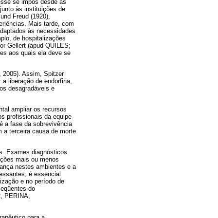
resse se impôs desde as
unto às instituições de
und Freud (1920),
eriências. Mais tarde, com
 adaptados às necessidades
mplo, de hospitalizações
or Gellert (apud QUILES;
mes aos quais ela deve se
 2005). Assim, Spitzer
 a liberação de endorfina,
los desagradáveis e
ntal ampliar os recursos
s profissionais da equipe
é a fase da sobrevivência
m a terceira causa de morte
as. Exames diagnósticos
rnações mais ou menos
iança nestes ambientes e a
essantes, é essencial
lização e no período de
bseqüentes do
2, PERINA;
rapêutico para a