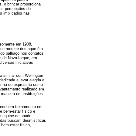
, o brincar proporciona
uas percepções do
is implicados nas
, somente em 1908,
 que merece destaque é a
 do palhaço nos contatos
e de Nova Iorque, em
iversas iniciativas
a similar com Wellington
edicada a levar alegria a
 forma de expressão como
vantamento realizado em
 maneira em instituições
ue recebem treinamento em
e bem-estar físico e
da equipe de saúde
das buscam desmistificar,
 bem-estar físico,