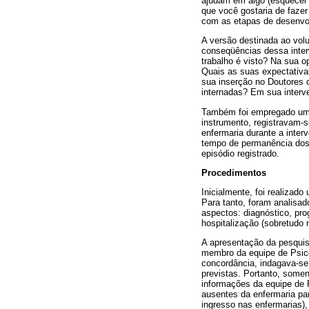
ajudam em algo (esquecer 
que você gostaria de faze
com as etapas de desenvol
A versão destinada ao volu
conseqüências dessa inter
trabalho é visto? Na sua op
Quais as suas expectativ
sua inserção no Doutores 
internadas? Em sua interve
Também foi empregado um 
instrumento, registravam-s
enfermaria durante a interv
tempo de permanência dos 
episódio registrado.
Procedimentos
Inicialmente, foi realiza
Para tanto, foram analisad
aspectos: diagnóstico, pro
hospitalização (sobretudo 
A apresentação da pesquisa
membro da equipe de Psic
concordância, indagava-se,
previstas. Portanto, some
informações da equipe de 
ausentes da enfermaria pa
ingresso nas enfermarias),