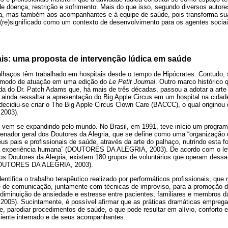
e doença, restrição e sofrimento. Mais do que isso, segundo diversos autores
ça, mas também aos acompanhantes e à equipe de saúde, pois transforma s
 (re)significado como um contexto de desenvolvimento para os agentes socia
.
is: uma proposta de intervenção lúdica em saúde
alhaços têm trabalhado em hospitais desde o tempo de Hipócrates. Contudo
te modo de atuação em uma edição do
Le Petit Journal
. Outro marco histórico
ida do Dr. Patch Adams que, há mais de três décadas, passou a adotar a arte
ainda ressaltar a apresentação do Big Apple Circus em um hospital na cidad
decidiu-se criar o The Big Apple Circus Clown Care (BACCC), o qual originou d
2003).
vem se expandindo pelo mundo. No Brasil, em 1991, teve início um program
enador geral dos Doutores da Alegria, que se define como uma “organização d
eus pais e profissionais de saúde, através da arte do palhaço, nutrindo esta
a experiência humana” (DOUTORES DA ALEGRIA, 2003). De acordo com o le
os Doutores da Alegria, existem 180 grupos de voluntários que operam dessa
 (DOUTORES DA ALEGRIA, 2003).
dentifica o trabalho terapêutico realizado por performáticos profissionais, q
 e de comunicação, juntamente com técnicas de improviso, para a promoção d
 diminuição de ansiedade e estresse entre pacientes, familiares e membros 
5). Sucintamente, é possível afirmar que as práticas dramáticas emprega
te, parodiar procedimentos de saúde, o que pode resultar em alívio, conforto e
aciente internado e de seus acompanhantes.