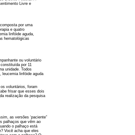
sentimento Livre e
), composta por uma
rapia e quatro
mia linfóide aguda,
as hematológicas
mpanhante ou voluntário
constituída por 11
 na unidade. Todos
, leucemia linfóide aguda
s voluntários, foram
abe frisar que esses dois
da realização da pesquisa
ssim, as versões ‘paciente”
os palhaços que vêm ao
uando o palhaço está
e? Você acha que eles