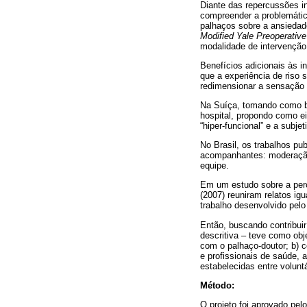
Diante das repercussões i
compreender a problemática
palhaços sobre a ansiedad
Modified Yale Preoperative
modalidade de intervençã
Benefícios adicionais às 
que a experiência de riso 
redimensionar a sensação d
Na Suíça, tomando como bas
hospital, propondo como ei
“hiper-funcional” e a subje
No Brasil, os trabalhos pu
acompanhantes: moderação 
equipe.
Em um estudo sobre a perc
(2007) reuniram relatos ig
trabalho desenvolvido pe
Então, buscando contribuir
descritiva – teve como ob
com o palhaço-doutor; b) 
e profissionais de saúde,
estabelecidas entre voluntá
Método:
O projeto foi aprovado pe