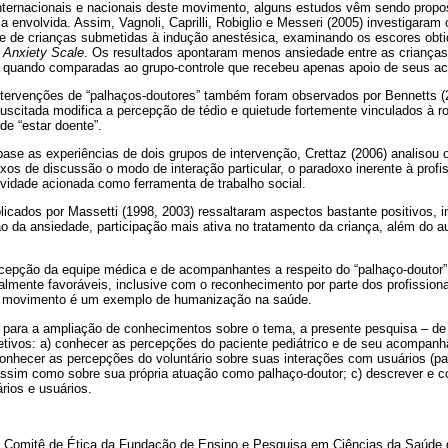
nternacionais e nacionais deste movimento, alguns estudos vêm sendo propos
 envolvida. Assim, Vagnoli, Caprilli, Robiglio e Messeri (2005) investigaram
e de crianças submetidas à indução anestésica, examinando os escores obt
 Anxiety Scale
. Os resultados apontaram menos ansiedade entre as criança
o quando comparadas ao grupo-controle que recebeu apenas apoio de seus 
intervenções de “palhaços-doutores” também foram observados por Bennetts (2
suscitada modifica a percepção de tédio e quietude fortemente vinculados à ro
e “estar doente”.
e as experiências de dois grupos de intervenção, Crettaz (2006) analisou o
xos de discussão o modo de interação particular, o paradoxo inerente à pro
tividade acionada como ferramenta de trabalho social.
blicados por Massetti (1998, 2003) ressaltaram aspectos bastante positivos, i
da ansiedade, participação mais ativa no tratamento da criança, além do a
epção da equipe médica e de acompanhantes a respeito do “palhaço-doutor”
ualmente favoráveis, inclusive com o reconhecimento por parte dos profission
lo movimento é um exemplo de humanização na saúde.
 para a ampliação de conhecimentos sobre o tema, a presente pesquisa – de 
jetivos: a) conhecer as percepções do paciente pediátrico e de seu acompanh
conhecer as percepções do voluntário sobre suas interações com usuários (
 assim como sobre sua própria atuação como palhaço-doutor; c) descrever e 
rios e usuários.
lo Comitê de Ética da Fundação de Ensino e Pesquisa em Ciências da Saúde do