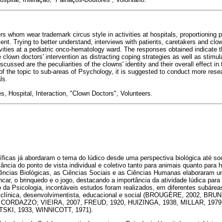
rs whom wear trademark circus style in activities at hospitals, proportioning 
tient. Trying to better understand, interviews with patients, caretakers and c
ivities at a pediatric onco-hematology ward. The responses obtained indicate t
e clown doctors' intervention as distracting coping strategies as well as stimu
cussed are the peculiarities of the clowns' identity and their overall effect in t
of the topic to sub-areas of Psychology, it is suggested to conduct more res
ls.
es, Hospital, Interaction, "Clown Doctors", Volunteers.
ntíficas já abordaram o tema do lúdico desde uma perspectiva biológica até so
vância do ponto de vista individual e coletivo tanto para animais quanto para
ências Biológicas, as Ciências Sociais e as Ciências Humanas elaboraram um
car, o brinquedo e o jogo, destacando a importância da atividade lúdica par
da Psicologia, incontáveis estudos foram realizados, em diferentes subárea
 clínica, desenvolvimentista, educacional e social (BROUGÈRE, 2002, BRU
 CORDAZZO; VIEIRA, 2007, FREUD, 1920, HUIZINGA, 1938, MILLAR, 1979,
SKI, 1933, WINNICOTT, 1971).