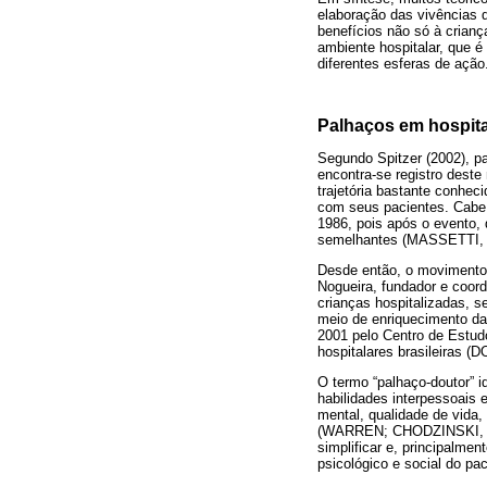
elaboração das vivências d
benefícios não só à crian
ambiente hospitalar, que é
diferentes esferas de ação
Palhaços em hospita
Segundo Spitzer (2002), p
encontra-se registro des
trajetória bastante conhec
com seus pacientes. Cabe 
1986, pois após o evento, 
semelhantes (MASSETTI, 
Desde então, o movimento 
Nogueira, fundador e coord
crianças hospitalizadas, s
meio de enriquecimento d
2001 pelo Centro de Estud
hospitalares brasileiras
O termo “palhaço-doutor” i
habilidades interpessoais
mental, qualidade de vida,
(WARREN; CHODZINSKI, 200
simplificar e, principalmen
psicológico e social do p