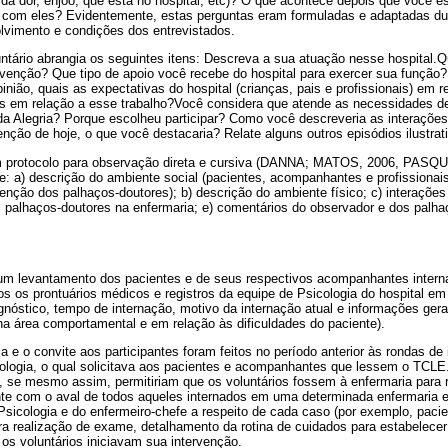
da dor, enjôo, que está no hospital, etc)? O que acontece depois que você 
r com eles? Evidentemente, estas perguntas eram formuladas e adaptadas du
vimento e condições dos entrevistados.
ntário abrangia os seguintes itens: Descreva a sua atuação nesse hospital.
venção? Que tipo de apoio você recebe do hospital para exercer sua funçã
inião, quais as expectativas do hospital (crianças, pais e profissionais) em 
as em relação a esse trabalho?Você considera que atende as necessidades 
da Alegria? Porque escolheu participar? Como você descreveria as interaçõe
nção de hoje, o que você destacaria? Relate alguns outros episódios ilustrat
protocolo para observação direta e cursiva (DANNA; MATOS, 2006, PASQU
e: a) descrição do ambiente social (pacientes, acompanhantes e profissiona
enção dos palhaços-doutores); b) descrição do ambiente físico; c) interações 
palhaços-doutores na enfermaria; e) comentários do observador e dos palha
do um levantamento dos pacientes e de seus respectivos acompanhantes inter
os os prontuários médicos e registros da equipe de Psicologia do hospital em
gnóstico, tempo de internação, motivo da internação atual e informações ger
na área comportamental e em relação às dificuldades do paciente).
 e o convite aos participantes foram feitos no período anterior às rondas de
ologia, o qual solicitava aos pacientes e acompanhantes que lessem o TCL
 se mesmo assim, permitiriam que os voluntários fossem à enfermaria para r
nte com o aval de todos aqueles internados em uma determinada enfermaria 
Psicologia e do enfermeiro-chefe a respeito de cada caso (por exemplo, paci
ra realização de exame, detalhamento da rotina de cuidados para estabelec
 os voluntários iniciavam sua intervenção.