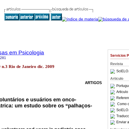
sas em Psicologia
Servicios 
4281
Revista
.9 n.3 Rio de Janeiro dic. 2009
SciELO 
Articulo
ARTIGOS
Portugu
Articul
Referenc
voluntários e usuários em onco-
Como ci
trica: um estudo sobre os “palhaços-
SciELO 
Traducc
Enviar a