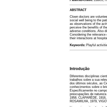
ABSTRACT
Clown doctors are voluntee
social well being to the pa
as observations of the act
perceive the benefits of th
adverse conditions. Also dis
Considering the relevance 
their interactions at hospita
Keywords:
Playful activiti
Introdução
Diferentes disciplinas cie
trabalhos sobre a sua rele
dos últimos séculos, as Ci
conhecimentos sobre o brin
Especificamente no campo 
preocupações de natureza
1958, CLAPARÈDE, 1916,
ROSAMILHA, 1979, VIGOT