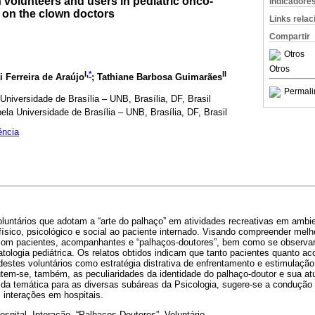
 volunteers and users in pediatric onco-
Indicadore
 on the clown doctors
Links rela
Compartir
Otros
Otros
I,
*
II
i Ferreira de Araújo
; Tathiane Barbosa Guimarães
Permali
niversidade de Brasília – UNB, Brasília, DF, Brasil
la Universidade de Brasília – UNB, Brasília, DF, Brasil
ência
luntários que adotam a “arte do palhaço” em atividades recreativas em ambie
ísico, psicológico e social ao paciente internado. Visando compreender melho
 com pacientes, acompanhantes e “palhaços-doutores”, bem como se observa
ologia pediátrica. Os relatos obtidos indicam que tanto pacientes quanto 
 destes voluntários como estratégia distrativa de enfrentamento e estimulaç
tem-se, também, as peculiaridades da identidade do palhaço-doutor e sua a
 da temática para as diversas subáreas da Psicologia, sugere-se a condução
 interações em hospitais.
spital, Interação, “Palhaços-Doutores”, Voluntário.