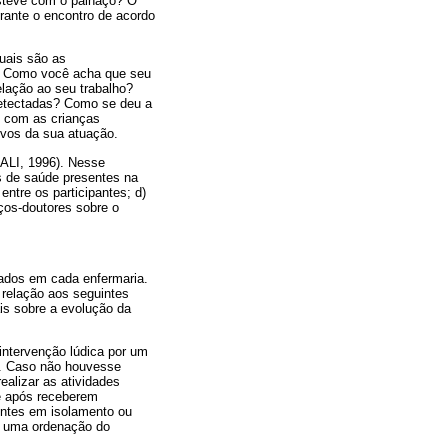
esteve com o palhaço? O
rante o encontro de acordo
Quais são as
o? Como você acha que seu
relação ao seu trabalho?
detectadas? Como se deu a
s com as crianças
ivos da sua atuação.
ALI, 1996). Nesse
is de saúde presentes na
entre os participantes; d)
ços-doutores sobre o
nados em cada enfermaria.
 relação aos seguintes
ais sobre a evolução da
 intervenção lúdica por um
E. Caso não houvesse
ealizar as atividades
e após receberem
entes em isolamento ou
er uma ordenação do