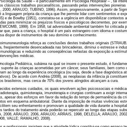
sicologia da Saúde – e particularmente em Psicologia Hospitalar – , tal inte
s clássicos trabalhos psicanalíticos, passando pelas intervenções pioneiras j
000, ARAUJO; TUBINO, 1996). Assim, progressivamente, a partir de Sigm
 a linguagem própria da criança que lhe permite lidar com sentimentos e exp
45) e de Bowlby (1951), constatou-se a urgência em disponibilizar contextos
zadas para minimizar os prejuízos físicos e psicológicos decorrentes, por exe
EWCOMB, 1999). Em 1958, tal adversidade ambiental também foi criticada p
r que, para a criança, o hospital é um país estrangeiro com idioma e costu
cisa dispor de instrumentos de seu domínio e conhecimento.
oimunoneurologia reforça as conclusões destes trabalhos originais (STRAUB,
da, freqüentemente desencadeada nas brincadeiras, diminui o estresse e induz
 imunológicas e reduzindo as conseqüências nefastas da exposição a estímu
ntervenções médicas.
ncologia Pediátrica, subárea na qual se insere o presente estudo, é fundame
r suporte às crianças acometidas por um câncer, seus familiares, bem como o
m ao longo da experiência oncológica (ou seja, desde a fase diagnóstica at
ativos). De acordo com Andréa (2008), as neoplasias da infância já constitue
os brasileiros, mas cerca de 70% dos jovens atingidos alcançam a cura.
recidos extensos cuidados, os quais envolvem ações psicossociais e médic
adioterapia, quimioterapia, imunoterapia e cirurgias continuam a exigir inte
s, apesar dos esforços em favor da redução do tempo de permanência da cr
tos em esquema ambulatorial. Diante da imposição de muitas vivências estr
acilitem seu enfrentamento e promovam a qualidade de vida durante a hospita
s tardios do tratamento ainda poderão se repercutir ao longo das etapas su
A, 2008, ARAUJO, 2006, ARAUJO; ARRAIS, 1998, DELELLA; ARAUJO, 200
08, VALLE; RAMALHO, 2008).
s e profissionais insistem que a atividade lúdica constitui-se como espaço te