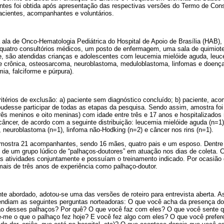
antes foi obtida após apresentação das respectivas versões do Termo de Con
acientes, acompanhantes e voluntários.
a ala de Onco-Hematologia Pediátrica do Hospital de Apoio de Brasília (HAB
, quatro consultórios médicos, um posto de enfermagem, uma sala de quimiote
e, são atendidas crianças e adolescentes com leucemia mielóide aguda, leuce
ide crônica, osteosarcoma, neuroblastoma, meduloblastoma, linfomas e doenç
ia, falciforme e púrpura).
térios de exclusão: a) paciente sem diagnóstico concluído; b) paciente, aco
udesse participar de todas as etapas da pesquisa. Sendo assim, amostra foi 
rês meninos e oito meninas) com idade entre três e 17 anos e hospitalizados
âncer, de acordo com a seguinte distribuição: leucemia mielóide aguda (n=1)
 neuroblastoma (n=1), linfoma não-Hodking (n=2) e câncer nos rins (n=1).
ostra 21 acompanhantes, sendo 16 mães, quatro pais e um esposo. Dentre o
 de um grupo lúdico de “palhaços-doutores” em atuação nos dias de coleta. C
as atividades conjuntamente e possuíam o treinamento indicado. Por ocasião 
is de três anos de experiência como palhaço-doutor.
te abordado, adotou-se uma das versões de roteiro para entrevista aberta. A
ndiam as seguintes perguntas norteadoras: O que você acha da presença d
ão desses palhaços? Por quê? O que você faz com eles? O que você sente q
e-me o que o palhaço fez hoje? E você fez algo com eles? O que você prefer