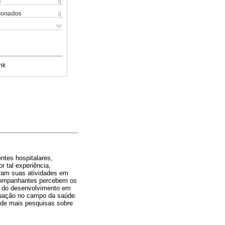
s
cionados
nk
ntes hospitalares,
r tal experiência,
ram suas atividades em
acompanhantes percebem os
ão do desenvolvimento em
tuação no campo da saúde.
 de mais pesquisas sobre