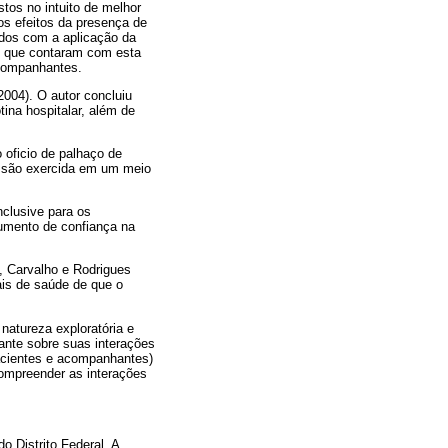
tos no intuito de melhor
 os efeitos da presença de
idos com a aplicação da
s que contaram com esta
acompanhantes.
004). O autor concluiu
tina hospitalar, além de
 oficio de palhaço de
fissão exercida em um meio
nclusive para os
umento de confiança na
, Carvalho e Rodrigues
ais de saúde de que o
natureza exploratória e
ante sobre suas interações
pacientes e acompanhantes)
compreender as interações
 Distrito Federal. A