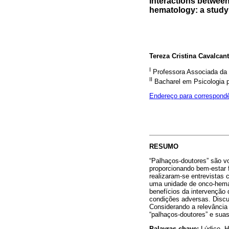
Interactions between
hematology: a study
Tereza Cristina Cavalcant
I
Professora Associada da U
II
Bacharel em Psicologia pe
Endereço para correspond
RESUMO
“Palhaços-doutores” são vo
proporcionando bem-estar f
realizaram-se entrevistas
uma unidade de onco-hemat
benefícios da intervenção
condições adversas. Discu
Considerando a relevância
“palhaços-doutores” e suas
Palavras-chave:
Lúdico, Ho