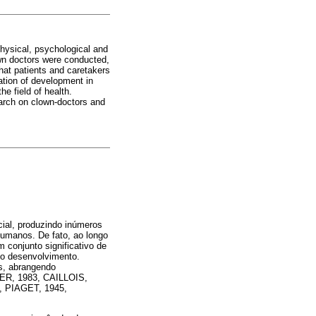
physical, psychological and
lown doctors were conducted,
hat patients and caretakers
lation of development in
he field of health.
earch on clown-doctors and
cial, produzindo inúmeros
 humanos. De fato, ao longo
 conjunto significativo de
a o desenvolvimento.
s, abrangendo
NER, 1983, CAILLOIS,
 PIAGET, 1945,