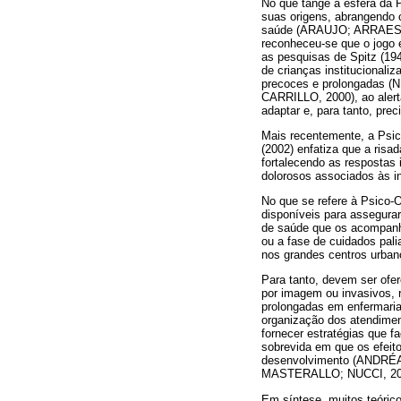
No que tange à esfera da P
suas origens, abrangendo o
saúde (ARAUJO; ARRAES, 2
reconheceu-se que o jogo é
as pesquisas de Spitz (19
de crianças institucionali
precoces e prolongadas (N
CARRILLO, 2000), ao alerta
adaptar e, para tanto, pre
Mais recentemente, a Psic
(2002) enfatiza que a risa
fortalecendo as respostas
dolorosos associados às i
No que se refere à Psico-O
disponíveis para assegura
de saúde que os acompanha
ou a fase de cuidados pali
nos grandes centros urban
Para tanto, devem ser ofe
por imagem ou invasivos, r
prolongadas em enfermaria
organização dos atendimen
fornecer estratégias que f
sobrevida em que os efeito
desenvolvimento (ANDRÉ
MASTERALLO; NUCCI, 20
Em síntese, muitos teórico