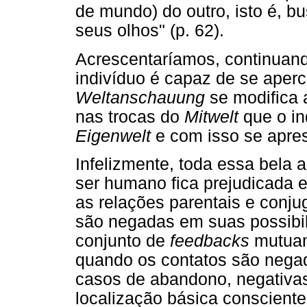
de mundo) do outro, isto é, 
seus olhos" (p. 62).
Acrescentaríamos, continuand
indivíduo é capaz de se aper
Weltanschauung
se modifica a
nas trocas do
Mitwelt
que o in
Eigenwelt
e com isso se apre
Infelizmente, toda essa bela
ser humano fica prejudicada
as relações parentais e conju
são negadas em suas possibil
conjunto de
feedbacks
mutuame
quando os contatos são nega
casos de abandono, negativas 
localização básica consciente