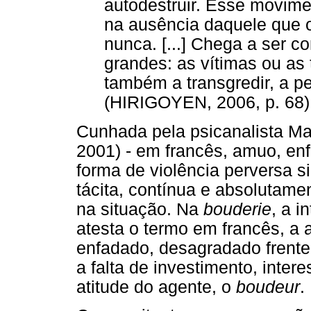
autodestruir. Esse movim
na ausência daquele que 
nunca. [...] Chega a ser c
grandes: as vítimas ou a
também a transgredir, a pe
(HIRIGOYEN, 2006, p. 68)
Cunhada pela psicanalista Ma
2001) - em francês, amuo, enf
forma de violência perversa s
tácita, contínua e absolutame
na situação. Na
bouderie
, a i
atesta o termo em francês, a
enfadado, desagradado frente
a falta de investimento, inter
atitude do agente, o
boudeur
.