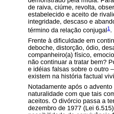
demonstrado pela mídia. Pa
de raiva, ciúme, revolta, ob
estabelecido e aceito de riva
integridade, descaso e abando
1
término da relação conjugal
.
Frente à dificuldade em conti
deboche, distorção, ódio, de
companheiro(a) físico, emoci
não continuar a tratar bem? P
e idéias falsas sobre o outro 
existem na história factual vi
Notadamente após o advento d
naturalidade com que tais co
aceitos. O divórcio passa a te
dezembro de 1977 (Lei 6.515