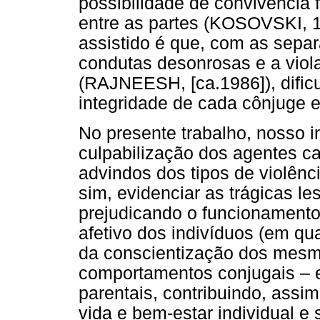
possibilidade de convivência 
entre as partes (KOSOVSKI, 1
assistido é que, com as sepa
condutas desonrosas e a viol
(RAJNEESH, [ca.1986]), dific
integridade de cada cônjuge e
No presente trabalho, nosso i
culpabilização dos agentes c
advindos dos tipos de violênc
sim, evidenciar as trágicas l
prejudicando o funcionamento
afetivo dos indivíduos (em qua
da conscientização dos mesm
comportamentos conjugais – e
parentais, contribuindo, assi
vida e bem-estar individual e s