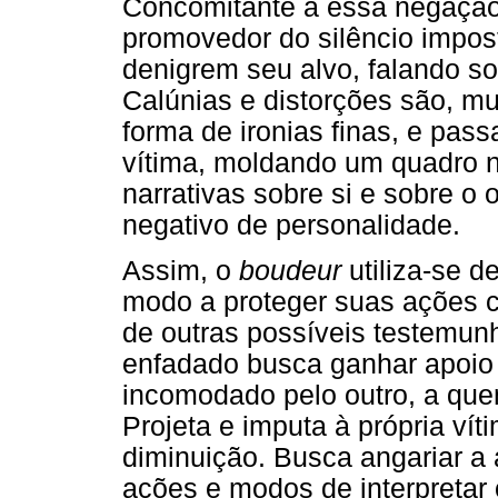
Concomitante a essa negação
promovedor do silêncio impos
denigrem seu alvo, falando s
Calúnias e distorções são, mui
forma de ironias finas, e pas
vítima, moldando um quadro 
narrativas sobre si e sobre o 
negativo de personalidade.
Assim, o
boudeur
utiliza-se de
modo a proteger suas ações 
de outras possíveis testemunh
enfadado busca ganhar apoio d
incomodado pelo outro, a qu
Projeta e imputa à própria vít
diminuição. Busca angariar a
ações e modos de interpretar 